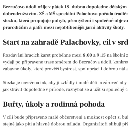
Bezručovo údolí ožije v pátek 18. dubna dopoledne dětsk
dobrodružstvím. ZŠ a MŠ speciální Palachova pořádá tradič
stezku, která propojuje pohyb, přemýšlení i společné objev
prarodičům a patří mezi nejoblíbenější jarní aktivity školy.
Start na zahradě Palachovky, cíl v sr
Rozdávání hracích karet proběhne mezi
8:00 a 9:15
na školní 
vydají po připravené trase směrem do Bezručova údolí, konkrét
zábavné úkoly, které prověří bystrost, spolupráci i dobrou nál
Stezka je navržená tak, aby ji zvládly i malé děti, a zároveň aby 
jak strávit dopoledne v přírodě, rozhýbat se a užít si společn
Buřty, úkoly a rodinná pohoda
V cíli bude připraveno malé občerstvení a možnost opéct si buřt
stejně jako pití a hlavně dobrou náladu. Organizátoři slibují p