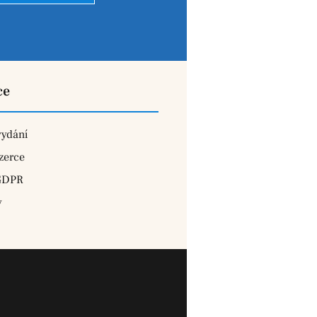
ce
vydání
zerce
GDPR
y