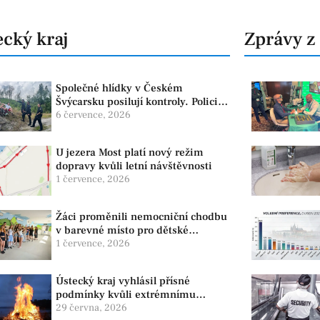
cký kraj
Zprávy z
Společné hlídky v Českém
Švýcarsku posilují kontroly. Policie
dohlíží na bezpečnost i ochranu
6 července, 2026
přírody
U jezera Most platí nový režim
dopravy kvůli letní návštěvnosti
1 července, 2026
Žáci proměnili nemocniční chodbu
v barevné místo pro dětské
pacienty
1 července, 2026
Ústecký kraj vyhlásil přísné
podmínky kvůli extrémnímu
suchu. Platí zákaz ohňů i
29 června, 2026