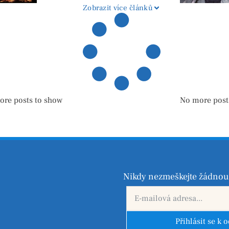
pyrotechniky
Zobrazit více článků
ore posts to show
No more post
Nikdy nezmeškejte žádnou 
Přihlásit se k 