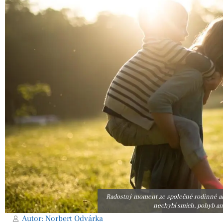
Radostný moment ze společné rodinné akce 
nechybí smích, pohyb an
Autor:
Norbert Odvárka