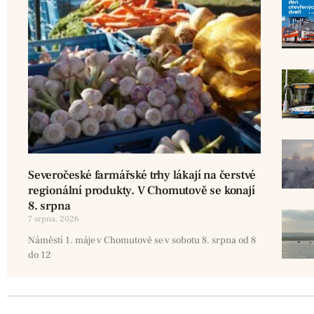
Severočeské farmářské trhy lákají na čerstvé
regionální produkty. V Chomutově se konají
8. srpna
7 srpna, 2026
Náměstí 1. máje v Chomutově se v sobotu 8. srpna od 8
do 12