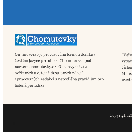
On-line verze je provozována formou deníku v
Tiště
českém jazyce pro oblast Chomutovska pod
vydá
názvem chomutovky.cz. Obsah vychází z
čísle
ověřených a veřejně dostupných zdrojů
Minis
zpracovaných redakcí a nepodléhá pravidlům pro
uvede
tištěná periodika.
Copyright 2
×