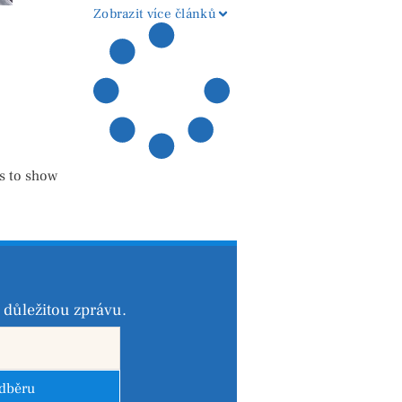
regionu
Zobrazit více článků
s to show
důležitou zprávu.
odběru