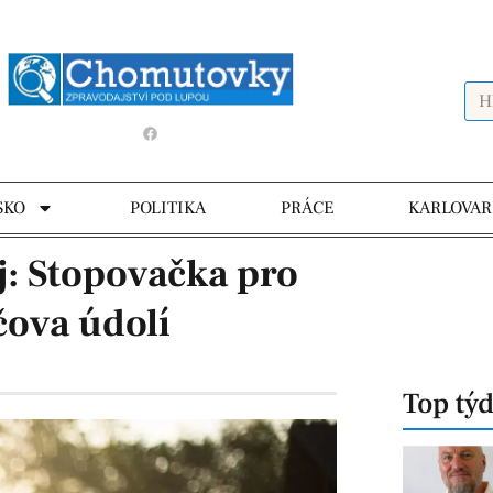
SKO
POLITIKA
PRÁCE
KARLOVAR
j: Stopovačka pro
čova údolí
Top tý