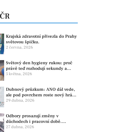
 ČR
Krajská zdravotní přivezla do Prahy
světovou špičku.
2 června, 2026
Světový den hygieny rukou: proč
právě teď rozhodují sekundy a
správné mytí rukou
5 května, 2026
Dubnový průzkum: ANO dál vede,
ale pod povrchem roste nový hráč.
Strana PRO se drží nejvýš mezi
29 dubna, 2026
menšími subjekty
Odbory prosazují změny v
důchodech i pracovní době.
Dopady pocítí i lidé v našem
27 dubna, 2026