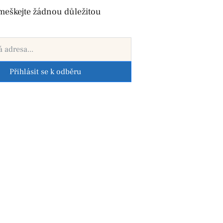
meškejte žádnou důležitou
Přihlásit se k odběru