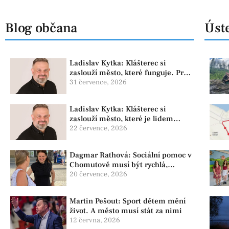
Blog občana
Úste
Ladislav Kytka: Klášterec si
zaslouží město, které funguje. Proto
předkládáme program, který řeší
31 července, 2026
skutečné problémy
Ladislav Kytka: Klášterec si
zaslouží město, které je lidem
nablízku
22 července, 2026
Dagmar Rathová: Sociální pomoc v
Chomutově musí být rychlá,
srozumitelná a férová. Ne udržovat
20 července, 2026
lidi v závislosti
Martin Pešout: Sport dětem mění
život. A město musí stát za nimi
12 června, 2026