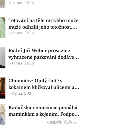
zdravotní oznámila změnu ve
6 srpna, 2026
vedení
Tetování na těle mrtvého muže
může odhalit jeho totožnost.
Policie žádá o pomoc
6 srpna, 2026
Radní Jiří Weber prosazuje
vyhrazené parkování dodávek
v Chomutově
6 srpna, 2026
Chomutov: Opilý řidič s
kokainem kličkoval ulicemi a
zkoušel uplatit policisty
5 srpna, 2026
Kadaňská nemocnice pomáhá
maminkám s kojením. Podpora
začíná už před porodem
KOMERČNÍ ČLÁNEK