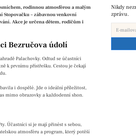
Nikdy nez
ým smíchem, rodinnou atmosférou a malým
zprávu.
ní Stopovačku – zábavnou venkovní
ování. Akce je určena dětem, rodičům i
dci Bezručova údolí
zahradě Palachovky. Odtud se účastníci
ně k prvnímu přístřešku. Cestou je čekají
adu.
bavila i dospělé. Jde o ideální příležitost,
ý čas mimo obrazovky a každodenní shon.
y. Účastníci si je mají přinést s sebou,
řátelskou atmosféru a program, který potěší