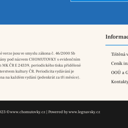
Informa
né verze jsou ve smyslu zákona č. 46/2000 Sb
Tištěná 
vány pod názvem CHOMUTOVKY s evidenčním
Ceník in
m MK ČR E 24339, periodického tisku přidělené
terstvem kultury ČR. Periodicita vydávání je
OOÚ a 
na na každém vydání (jedenkrát za tři měsíce).
Kontakt
023 © www.chomutovky.cz | Powered by www.legnavsky.cz