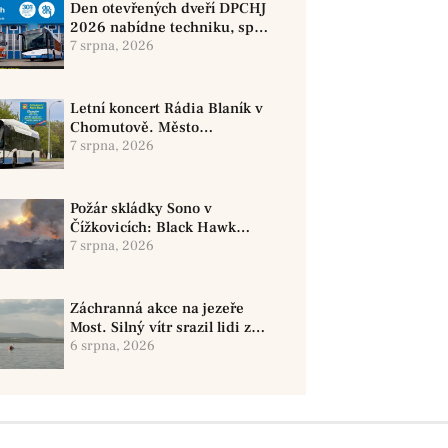
Den otevřených dveří DPCHJ
2026 nabídne techniku, sport
i jízdy historickými vozy
7 srpna, 2026
Letní koncert Rádia Blaník v
Chomutově. Město
doporučuje využít MHD
7 srpna, 2026
Požár skládky Sono v
Čížkovicích: Black Hawk
provedl 12 shozů vody
7 srpna, 2026
Záchranná akce na jezeře
Most. Silný vítr srazil lidi z
paddleboardů, dvě osoby se
6 srpna, 2026
pohřešují