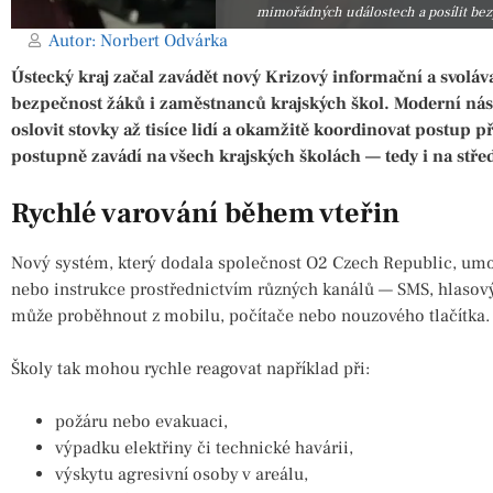
mimořádných událostech a posílit bez
Autor:
Norbert Odvárka
Ústecký kraj začal zavádět nový Krizový informační a svoláva
bezpečnost žáků i zaměstnanců krajských škol. Moderní ná
oslovit stovky až tisíce lidí a okamžitě koordinovat postup
postupně zavádí na všech krajských školách — tedy i na st
Rychlé varování během vteřin
Nový systém, který dodala společnost O2 Czech Republic, umo
nebo instrukce prostřednictvím různých kanálů — SMS, hlasovýc
může proběhnout z mobilu, počítače nebo nouzového tlačítka.
Školy tak mohou rychle reagovat například při:
požáru nebo evakuaci,
výpadku elektřiny či technické havárii,
výskytu agresivní osoby v areálu,