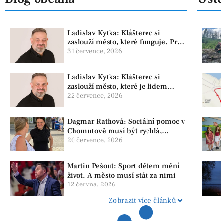
Ladislav Kytka: Klášterec si
zaslouží město, které funguje. Proto
předkládáme program, který řeší
31 července, 2026
skutečné problémy
Ladislav Kytka: Klášterec si
zaslouží město, které je lidem
nablízku
22 července, 2026
Dagmar Rathová: Sociální pomoc v
Chomutově musí být rychlá,
srozumitelná a férová. Ne udržovat
20 července, 2026
lidi v závislosti
Martin Pešout: Sport dětem mění
život. A město musí stát za nimi
12 června, 2026
Zobrazit více článků