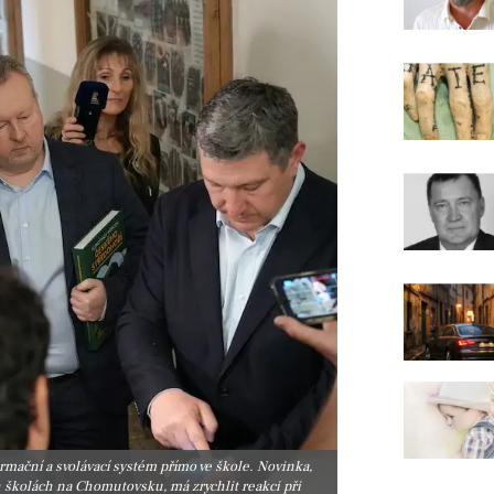
ormační a svolávací systém přímo ve škole. Novinka,
h školách na Chomutovsku, má zrychlit reakci při