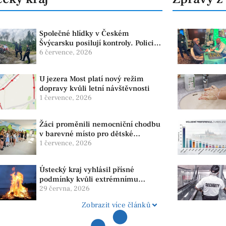
Společné hlídky v Českém
Švýcarsku posilují kontroly. Policie
dohlíží na bezpečnost i ochranu
6 července, 2026
přírody
U jezera Most platí nový režim
dopravy kvůli letní návštěvnosti
1 července, 2026
Žáci proměnili nemocniční chodbu
v barevné místo pro dětské
pacienty
1 července, 2026
Ústecký kraj vyhlásil přísné
podmínky kvůli extrémnímu
suchu. Platí zákaz ohňů i
29 června, 2026
pyrotechniky
Zobrazit více článků