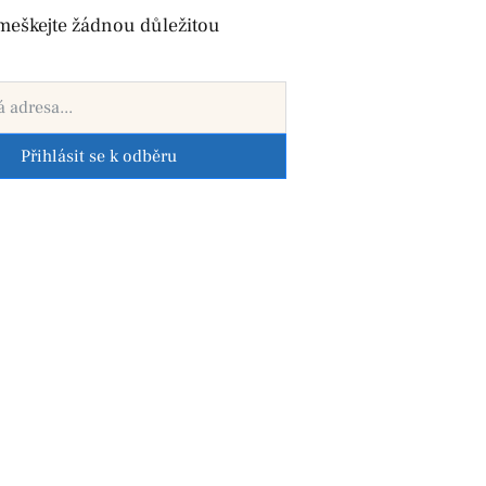
meškejte žádnou důležitou
Přihlásit se k odběru