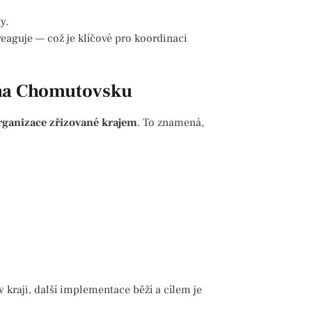
y.
eaguje — což je klíčové pro koordinaci
h na Chomutovsku
rganizace zřizované krajem
. To znamená,
 kraji, další implementace běží a cílem je