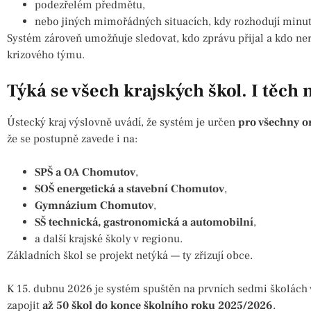
podezřelém předmětu,
nebo jiných mimořádných situacích, kdy rozhodují minut
Systém zároveň umožňuje sledovat, kdo zprávu přijal a kdo ner
krizového týmu.
Týká se všech krajských škol. I těc
Ústecký kraj výslovně uvádí, že systém je určen
pro všechny o
že se postupně zavede i na:
SPŠ a OA Chomutov
,
SOŠ energetická a stavební Chomutov
,
Gymnázium Chomutov
,
SŠ technická, gastronomická a automobilní
,
a další krajské školy v regionu.
Základních škol se projekt netýká — ty zřizují obce.
K 15. dubnu 2026 je systém spuštěn na prvních sedmi školách v
zapojit
až 50 škol do konce školního roku 2025/2026
.