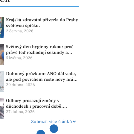
Krajská zdravotní přivezla do Prahy
světovou špičku.
2 června, 2026
Světový den hygieny rukou: proč
právě teď rozhodují sekundy a
správné mytí rukou
5 května, 2026
Dubnový průzkum: ANO dál vede,
ale pod povrchem roste nový hráč.
Strana PRO se drží nejvýš mezi
29 dubna, 2026
menšími subjekty
Odbory prosazují změny v
důchodech i pracovní době.
Dopady pocítí i lidé v našem
27 dubna, 2026
regionu
Zobrazit více článků