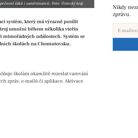
pečnost žáků i zaměstnanců. Foto: Ústecký kraj
Nikdy nez
zprávu.
cí systém, který má výrazně posílit
stroj umožní během několika vteřin
 při mimořádných událostech. Systém se
ředních školách na Chomutovsku.
žňuje školám okamžitě rozeslat varování
h zpráv, e-mailů či aplikace. Aktivace