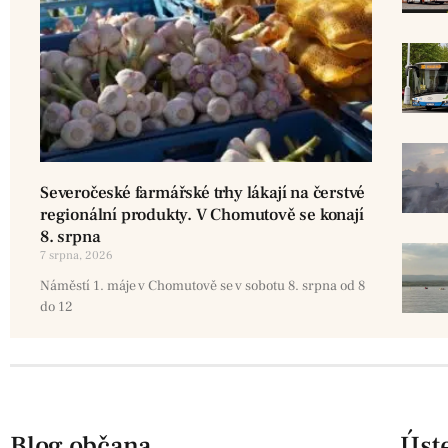
Severočeské farmářské trhy lákají na čerstvé
regionální produkty. V Chomutově se konají
8. srpna
7 srpna, 2026
Náměstí 1. máje v Chomutově se v sobotu 8. srpna od 8
do 12
Blog občana
Úste