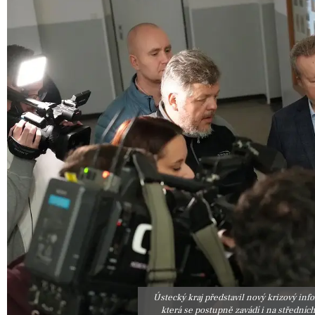
Ústecký kraj představil nový krizový inf
která se postupně zavádí i na středníc