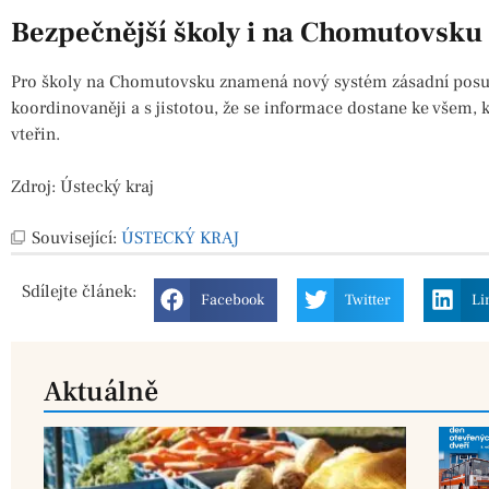
Bezpečnější školy i na Chomutovsku
Pro školy na Chomutovsku znamená nový systém zásadní posun
koordinovaněji a s jistotou, že se informace dostane ke všem, k
vteřin.
Zdroj: Ústecký kraj
Související:
ÚSTECKÝ KRAJ
Sdílejte
článek:
Facebook
Twitter
Li
Aktuálně