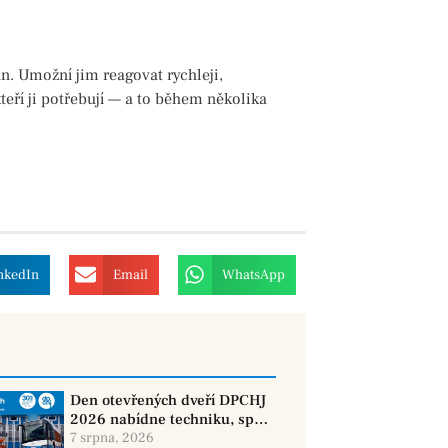
. Umožní jim reagovat rychleji,
teří ji potřebují — a to během několika
nkedIn
Email
WhatsApp
Den otevřených dveří DPCHJ
2026 nabídne techniku, sport
i jízdy historickými vozy
7 srpna, 2026