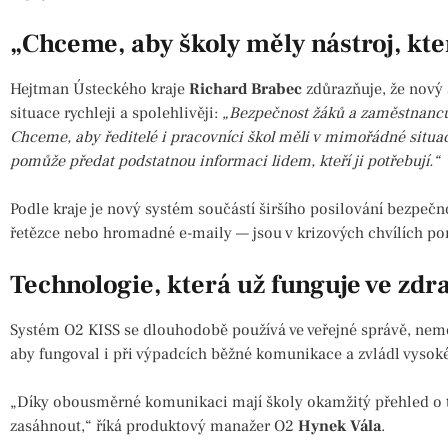
„Chceme, aby školy měly nástroj, kter
Hejtman Ústeckého kraje
Richard Brabec
zdůrazňuje, že nový
situace rychleji a spolehlivěji:
„Bezpečnost žáků a zaměstnanců 
Chceme, aby ředitelé i pracovníci škol měli v mimořádné situac
pomůže předat podstatnou informaci lidem, kteří ji potřebují.“
Podle kraje je nový systém součástí širšího posilování bezpeč
řetězce nebo hromadné e-maily — jsou v krizových chvílích po
Technologie, která už funguje ve zdra
Systém O2 KISS se dlouhodobě používá ve veřejné správě, nemoc
aby fungoval i při výpadcích běžné komunikace a zvládl vysoké 
„Díky obousměrné komunikaci mají školy okamžitý přehled o to
zasáhnout,“ říká produktový manažer O2
Hynek Vála
.