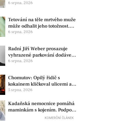
zdravotní oznámila změnu ve
6 srpna, 2026
vedení
Tetování na těle mrtvého muže
může odhalit jeho totožnost.
Policie žádá o pomoc
6 srpna, 2026
Radní Jiří Weber prosazuje
vyhrazené parkování dodávek
v Chomutově
6 srpna, 2026
Chomutov: Opilý řidič s
kokainem kličkoval ulicemi a
zkoušel uplatit policisty
5 srpna, 2026
Kadaňská nemocnice pomáhá
maminkám s kojením. Podpora
začíná už před porodem
KOMERČNÍ ČLÁNEK