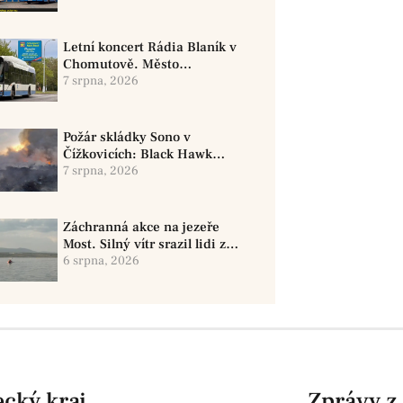
Letní koncert Rádia Blaník v
Chomutově. Město
doporučuje využít MHD
7 srpna, 2026
Požár skládky Sono v
Čížkovicích: Black Hawk
provedl 12 shozů vody
7 srpna, 2026
Záchranná akce na jezeře
Most. Silný vítr srazil lidi z
paddleboardů, dvě osoby se
6 srpna, 2026
pohřešují
cký kraj
Zprávy z