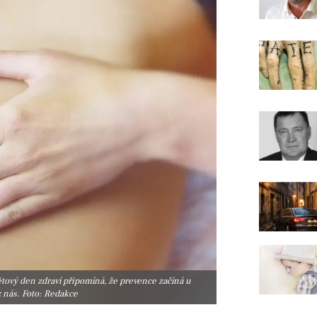
větový den zdraví připomíná, že prevence začíná u
 nás. Foto: Redakce