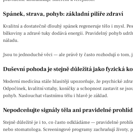
Spánek, strava, pohyb: základní pilíře zdraví
Kvalitní a dostatečně dlouhý spánek regeneruje tělo i mysl. Pes
bílkoviny a zdravé tuky dodává energii. Pravidelný pohyb udržu
náladu.
Jsou to jednoduché věci — ale právě ty často rozhodují o tom, ja
Duševní pohoda je stejně důležitá jako fyzická k
Moderní medicína stále hlasitěji upozorňuje, že psychické zdrav
Odpočinek, kvalitní vztahy, koníčky a schopnost zastavit se jso
pohyb. Naslouchat vlastnímu tělu i hlavě je základ.
Nepodceňujte signály těla ani pravidelné prohlí
Stejně důležité je i to, co často odkládáme — pravidelné proh
nebo stomatologa. Screeningové programy zachraňují životy, 