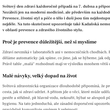
Světový den zdraví každoročně připadá na 7. dubna a připo
Nezáleží jen na moderní medicíně, ale především na každod
Prevence, životní styl a péče o tělo i duši jsou tím nejdostu
nejdéle. Na tuto skutečnost upozorňuje také Kadaňská nemo
v oblasti prevence a zdravého životního stylu.
Proč je prevence důležitější, než si myslíme
Zdraví nevzniká v laboratořích ani v nemocničních chodbách. R
děláme automaticky: jak spíme, co jíme, jak se hýbeme, jak od
Právě tahle „malá“ rozhodnutí mají ve výsledku mnohem větší d
Malé návyky, velký dopad na život
Světová zdravotnická organizace dlouhodobě připomíná, že prev
cesta, jak si zdraví udržet. A přitom jde o věci, které může uděla
pestře a střídmě, pít hlavně vodu, nekouřit, hýbat se alespoň
hygienu. Na tato jednoduchá, ale zásadní doporučení upozorňu
pravidelně komunikuje směrem k veřejnosti.