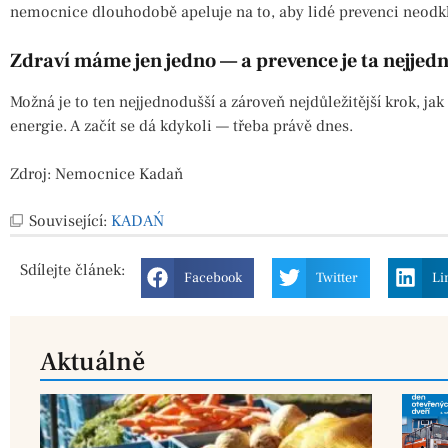
nemocnice dlouhodobě apeluje na to, aby lidé prevenci neodkl
Zdraví máme jen jedno — a prevence je ta nejjedno
Možná je to ten nejjednodušší a zároveň nejdůležitější krok, jak 
energie. A začít se dá kdykoli — třeba právě dnes.
Zdroj: Nemocnice Kadaň
Související:
KADAŃ
Sdílejte
článek:
Facebook
Twitter
Li
Aktuálně