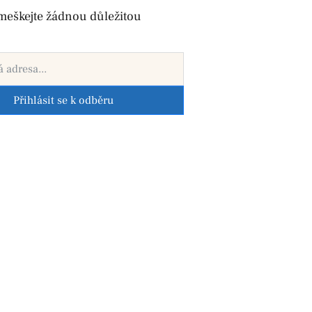
meškejte žádnou důležitou
Přihlásit se k odběru