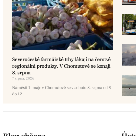
Severočeské farmářské trhy lákají na čerstvé
regionální produkty. V Chomutově se konají
8. srpna
7 srpna, 2026
Náměstí 1. máje v Chomutově se v sobotu 8. srpna od 8
do 12