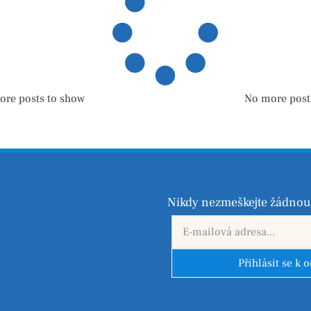
ore posts to show
No more post
Nikdy nezmeškejte žádnou 
Přihlásit se k 