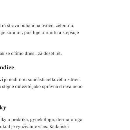
trá strava bohatá na ovoce, zeleninu,
je kondici, posiluje imunitu a zlepšuje
k se cítíme dnes i za deset let.
ondice
í je nedílnou součástí celkového zdraví.
u stejně důležité jako správná strava nebo
dky
lídky u praktika, gynekologa, dermatologa
pokud je využíváme včas. Kadaňská