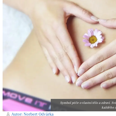
Symbol péče o vlastní tělo a zdraví. S
každého z
Autor:
Norbert Odvárka