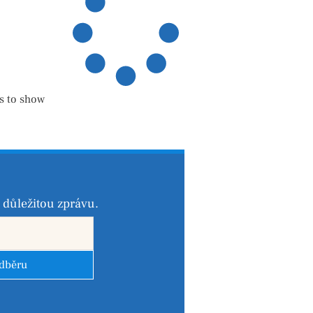
s to show
důležitou zprávu.
odběru