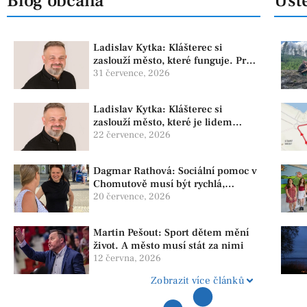
Blog občana
Úste
Ladislav Kytka: Klášterec si
zaslouží město, které funguje. Proto
předkládáme program, který řeší
31 července, 2026
skutečné problémy
Ladislav Kytka: Klášterec si
zaslouží město, které je lidem
nablízku
22 července, 2026
Dagmar Rathová: Sociální pomoc v
Chomutově musí být rychlá,
srozumitelná a férová. Ne udržovat
20 července, 2026
lidi v závislosti
Martin Pešout: Sport dětem mění
život. A město musí stát za nimi
12 června, 2026
Zobrazit více článků