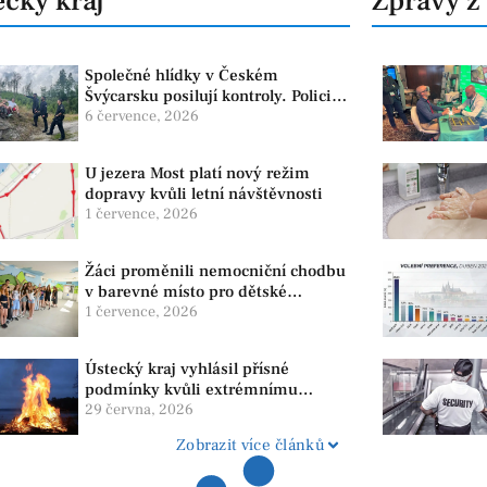
cký kraj
Zprávy z
Společné hlídky v Českém
Švýcarsku posilují kontroly. Policie
dohlíží na bezpečnost i ochranu
6 července, 2026
přírody
U jezera Most platí nový režim
dopravy kvůli letní návštěvnosti
1 července, 2026
Žáci proměnili nemocniční chodbu
v barevné místo pro dětské
pacienty
1 července, 2026
Ústecký kraj vyhlásil přísné
podmínky kvůli extrémnímu
suchu. Platí zákaz ohňů i
29 června, 2026
pyrotechniky
Zobrazit více článků