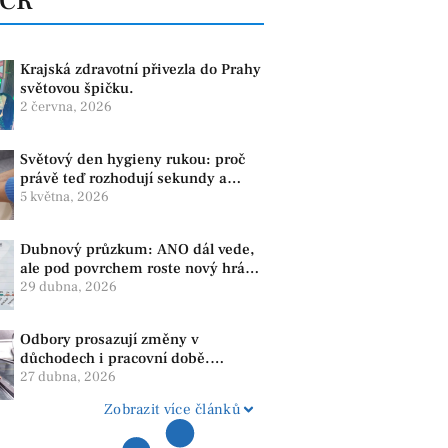
 ČR
Krajská zdravotní přivezla do Prahy
světovou špičku.
2 června, 2026
Světový den hygieny rukou: proč
právě teď rozhodují sekundy a
správné mytí rukou
5 května, 2026
Dubnový průzkum: ANO dál vede,
ale pod povrchem roste nový hráč.
Strana PRO se drží nejvýš mezi
29 dubna, 2026
menšími subjekty
Odbory prosazují změny v
důchodech i pracovní době.
Dopady pocítí i lidé v našem
27 dubna, 2026
regionu
Zobrazit více článků