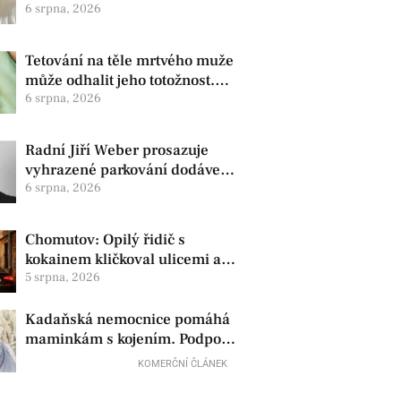
zdravotní oznámila změnu ve
6 srpna, 2026
vedení
Tetování na těle mrtvého muže
může odhalit jeho totožnost.
Policie žádá o pomoc
6 srpna, 2026
Radní Jiří Weber prosazuje
vyhrazené parkování dodávek
v Chomutově
6 srpna, 2026
Chomutov: Opilý řidič s
kokainem kličkoval ulicemi a
zkoušel uplatit policisty
5 srpna, 2026
Kadaňská nemocnice pomáhá
maminkám s kojením. Podpora
začíná už před porodem
KOMERČNÍ ČLÁNEK