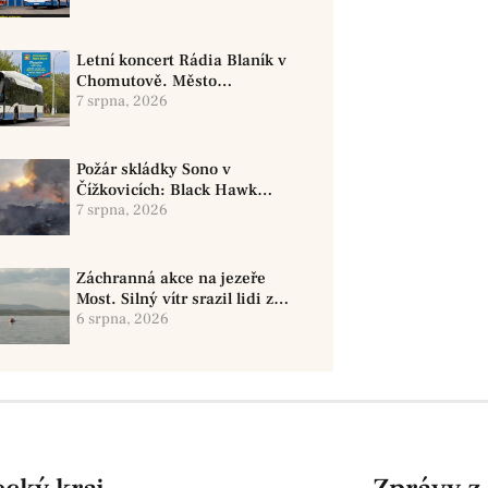
Letní koncert Rádia Blaník v
Chomutově. Město
doporučuje využít MHD
7 srpna, 2026
Požár skládky Sono v
Čížkovicích: Black Hawk
provedl 12 shozů vody
7 srpna, 2026
Záchranná akce na jezeře
Most. Silný vítr srazil lidi z
paddleboardů, dvě osoby se
6 srpna, 2026
pohřešují