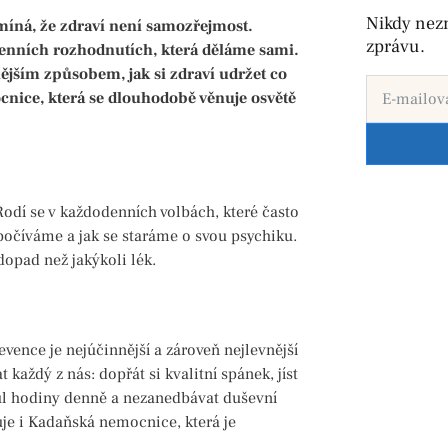
Nikdy nez
míná, že zdraví není samozřejmost.
zprávu.
enních rozhodnutích, která děláme sami.
pnějším způsobem, jak si zdraví udržet co
cnice, která se dlouhodobě věnuje osvětě
odí se v každodenních volbách, které často
počíváme a jak se staráme o svou psychiku.
opad než jakýkoli lék.
ence je nejúčinnější a zároveň nejlevnější
t každý z nás: dopřát si kvalitní spánek, jíst
 půl hodiny denně a nezanedbávat duševní
je i Kadaňská nemocnice, která je