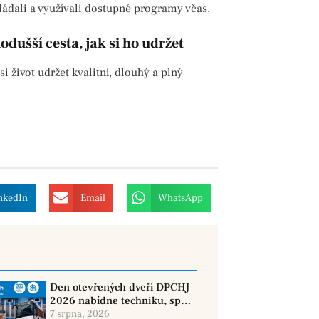
ádali a využívali dostupné programy včas.
dušší cesta, jak si ho udržet
si život udržet kvalitní, dlouhý a plný
nkedIn
Email
WhatsApp
Den otevřených dveří DPCHJ
2026 nabídne techniku, sport
i jízdy historickými vozy
7 srpna, 2026