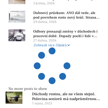
rukou
5 května, 2026
Dubnový průzkum: ANO dál vede, ale
pod povrchem roste nový hráč. Strana
PRO se drží nejvýš mezi menšími
29 dubna, 2026
subjekty
Odbory prosazují změny v důchodech i
pracovní době. Dopady pocítí i lidé v
našem regionu
27 dubna, 2026
Zobrazit více článků
No more posts to show
Důchody rostou, ale ne všem stejně.
Polovina seniorů má nadprůměrnou
penzi, tisíce však žijí pod hranicí
7 srpna, 2025