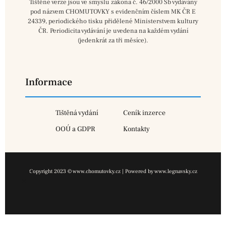
Tištěné verze jsou ve smyslu zákona č. 46/2000 Sb vydávány
pod názvem CHOMUTOVKY s evidenčním číslem MK ČR E
24339, periodického tisku přidělené Ministerstvem kultury
ČR. Periodicita vydávání je uvedena na každém vydání
(jedenkrát za tři měsíce).
Informace
Tištěná vydání
Ceník inzerce
OOÚ a GDPR
Kontakty
Copyright 2023 © www.chomutovky.cz | Powered by www.legnavsky.cz
×