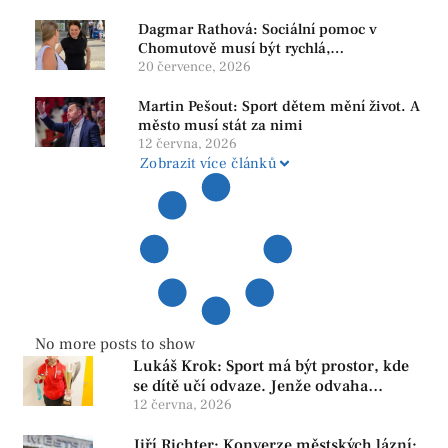
Dagmar Rathová: Sociální pomoc v
Chomutově musí být rychlá,
srozumitelná a férová. Ne udržovat lidi v
20 července, 2026
závislosti
Martin Pešout: Sport dětem mění život. A
město musí stát za nimi
12 června, 2026
Zobrazit více článků
No more posts to show
Lukáš Krok: Sport má být prostor, kde
se dítě učí odvaze. Jenže odvaha
neroste tam, kde se bojí udělat chybu.
12 června, 2026
Jiří Richter: Konverze městských lázní: