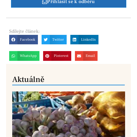
Přihlásit se k odběru
Sdílejte
článek:
Facebook
Twitter
LinkedIn
WhatsApp
Pinterest
Email
Aktuálně