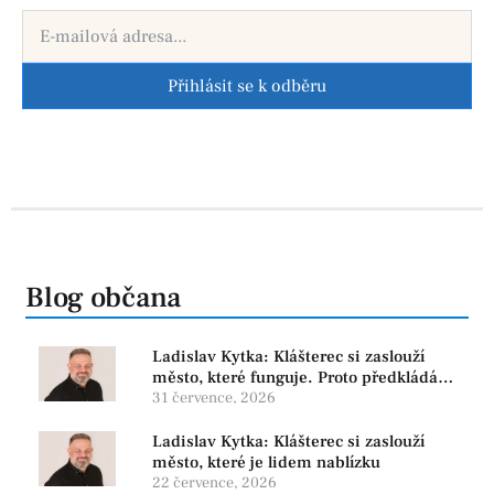
Přihlásit se k odběru
Blog občana
Ladislav Kytka: Klášterec si zaslouží
město, které funguje. Proto předkládáme
program, který řeší skutečné problémy
31 července, 2026
Ladislav Kytka: Klášterec si zaslouží
město, které je lidem nablízku
22 července, 2026