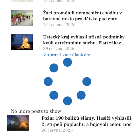
1 července, 2026
Žáci proměnili nemocniční chodbu v
barevné místo pro dětské pacienty
1 července, 2026
Ústecký kraj vyhlásil přísné podmínky
kvůli extrémnímu suchu. Platí zákaz
ohňů i pyrotechniky
29 června, 2026
Zobrazit více článků
No more posts to show
Požár 190 balíků slámy. Hasiči vyhlásili
2. stupeň poplachu a bojovali celou noc
26 června, 2026