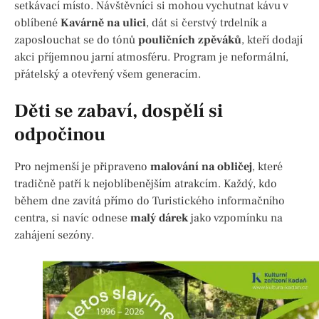
setkávací místo. Návštěvníci si mohou vychutnat kávu v
oblíbené
Kavárně na ulici
, dát si čerstvý trdelník a
zaposlouchat se do tónů
pouličních zpěváků
, kteří dodají
akci příjemnou jarní atmosféru. Program je neformální,
přátelský a otevřený všem generacím.
Děti se zabaví, dospělí si
odpočinou
Pro nejmenší je připraveno
malování na obličej
, které
tradičně patří k nejoblíbenějším atrakcím. Každý, kdo
během dne zavítá přímo do Turistického informačního
centra, si navíc odnese
malý dárek
jako vzpomínku na
zahájení sezóny.