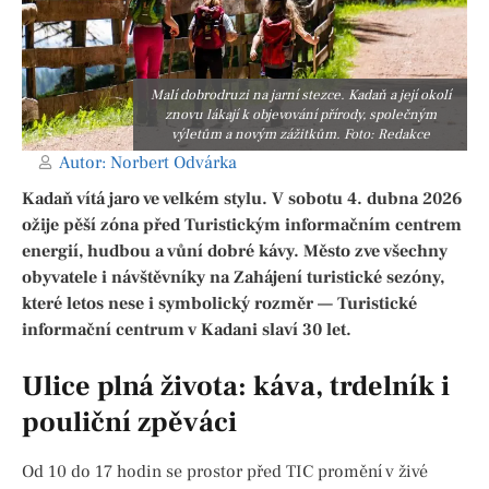
Malí dobrodruzi na jarní stezce. Kadaň a její okolí
znovu lákají k objevování přírody, společným
výletům a novým zážitkům. Foto: Redakce
Autor:
Norbert Odvárka
Kadaň vítá jaro ve velkém stylu. V sobotu 4. dubna 2026
ožije pěší zóna před Turistickým informačním centrem
energií, hudbou a vůní dobré kávy. Město zve všechny
obyvatele i návštěvníky na Zahájení turistické sezóny,
které letos nese i symbolický rozměr — Turistické
informační centrum v Kadani slaví 30 let.
Ulice plná života: káva, trdelník i
pouliční zpěváci
Od 10 do 17 hodin se prostor před TIC promění v živé