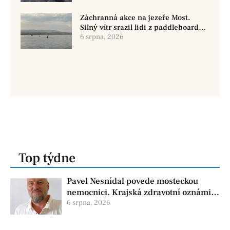
Záchranná akce na jezeře Most.
Silný vítr srazil lidi z paddleboardů,
dvě osoby se pohřešují
6 srpna, 2026
Top týdne
Pavel Nesnídal povede mosteckou
nemocnici. Krajská zdravotní oznámila
změnu ve vedení
6 srpna, 2026