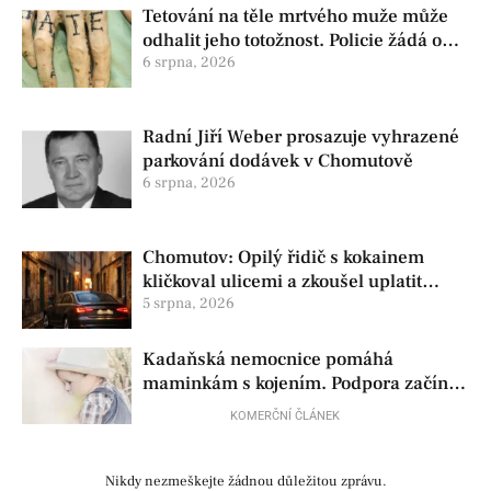
Tetování na těle mrtvého muže může
odhalit jeho totožnost. Policie žádá o
pomoc
6 srpna, 2026
Radní Jiří Weber prosazuje vyhrazené
parkování dodávek v Chomutově
6 srpna, 2026
Chomutov: Opilý řidič s kokainem
kličkoval ulicemi a zkoušel uplatit
policisty
5 srpna, 2026
Kadaňská nemocnice pomáhá
maminkám s kojením. Podpora začíná
už před porodem
KOMERČNÍ ČLÁNEK
Nikdy nezmeškejte žádnou důležitou zprávu.