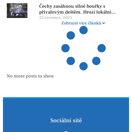
důstojnosti — SPD chce zrušení vládní
Čechy zasáhnou silné bouřky s
reformy
přívalovým deštěm. Hrozí lokální
zatopení
25 července, 2025
Zobrazit více článků
No more posts to show
Sociální sítě