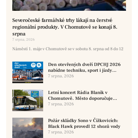
Severočeské farmářské trhy lákají na čerstvé
regionální produkty. V Chomutově se konají 8.
srpna
7 srpna, 2026
Náměstí 1. máje v Chomutově se v sobotu 8. srpna od 8 do 12
Den otevřených dveří DPCHJ 2026
nabídne techniku, sport i jízdy
historickými vozy
7 srpna, 2026
Letní koncert Rádia Blaník v
Chomutově. Město doporučuje
využít MHD
7 srpna, 2026
Požár skládky Sono v Čížkovicích:
Black Hawk provedl 12 shozů vody
7 srpna, 2026