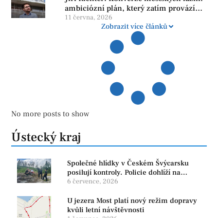
ambiciózní plán, který zatím provází
více otazníků než jistot
11 června, 2026
Zobrazit více článků
No more posts to show
Ústecký kraj
Společné hlídky v Českém Švýcarsku
posilují kontroly. Policie dohlíží na
bezpečnost i ochranu přírody
6 července, 2026
U jezera Most platí nový režim dopravy
kvůli letní návštěvnosti