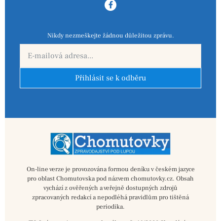
Nikdy nezmeškejte žádnou důležitou zprávu.
Přihlásit se k odběru
On-line verze je provozována formou deníku v českém jazyce
pro oblast Chomutovska pod názvem chomutovky.cz. Obsah
vychází z ověřených a veřejně dostupných zdrojů
zpracovaných redakcí a nepodléhá pravidlům pro tištěná
periodika.