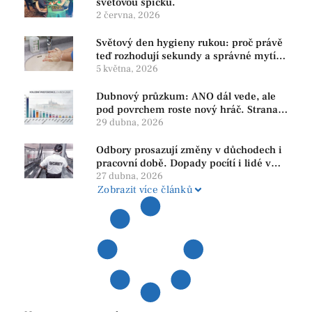
světovou špičku.
2 června, 2026
Světový den hygieny rukou: proč právě
teď rozhodují sekundy a správné mytí
rukou
5 května, 2026
Dubnový průzkum: ANO dál vede, ale
pod povrchem roste nový hráč. Strana
PRO se drží nejvýš mezi menšími
29 dubna, 2026
subjekty
Odbory prosazují změny v důchodech i
pracovní době. Dopady pocítí i lidé v
našem regionu
27 dubna, 2026
Zobrazit více článků