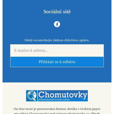
Sociální sítě
Nikdy nezmeškejte žádnou důležitou zprávu.
Přihlásit se k odběru
On-line verze je provozována formou deníku v českém jazyce
pro oblast Chomutovska pod názvem chomutovky.cz. Obsah