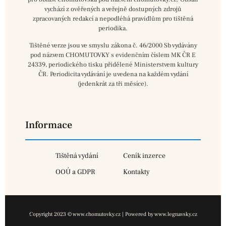
vychází z ověřených a veřejně dostupných zdrojů
zpracovaných redakcí a nepodléhá pravidlům pro tištěná
periodika.
Tištěné verze jsou ve smyslu zákona č. 46/2000 Sb vydávány
pod názvem CHOMUTOVKY s evidenčním číslem MK ČR E
24339, periodického tisku přidělené Ministerstvem kultury
ČR. Periodicita vydávání je uvedena na každém vydání
(jedenkrát za tři měsíce).
Informace
Tištěná vydání
Ceník inzerce
OOÚ a GDPR
Kontakty
Copyright 2023 © www.chomutovky.cz | Powered by www.legnavsky.cz
×