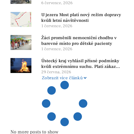
bezpečnost i ochranu přírody
6 července, 2026
U jezera Most platí nový režim dopravy
kvůli letní návštěvnosti
1 července, 2026
Žáci proměnili nemocniční chodbu v
barevné místo pro dětské pacienty
1 července, 2026
Ústecký kraj vyhlásil přísné podmínky
kvůli extrémnímu suchu. Platí zákaz
ohňů i pyrotechniky
29 června, 2026
Zobrazit více článků
No more posts to show