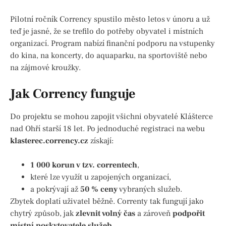
Pilotní ročník Corrency spustilo město letos v únoru a už
teď je jasné, že se trefilo do potřeby obyvatel i místních
organizací. Program nabízí finanční podporu na vstupenky
do kina, na koncerty, do aquaparku, na sportoviště nebo
na zájmové kroužky.
Jak Corrency funguje
Do projektu se mohou zapojit všichni obyvatelé Klášterce
nad Ohří starší 18 let. Po jednoduché registraci na webu
klasterec.corrency.cz
získají:
1 000 korun v tzv. correntech
,
které lze využít u zapojených organizací,
a pokrývají až
50 % ceny
vybraných služeb.
Zbytek doplatí uživatel běžně. Correnty tak fungují jako
chytrý způsob, jak
zlevnit volný čas
a zároveň
podpořit
místní poskytovatele služeb
.