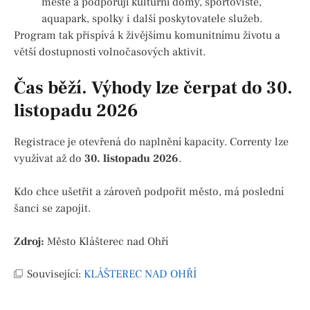
městě a podporují kulturní domy, sportoviště,
aquapark, spolky i další poskytovatele služeb.
Program tak přispívá k živějšímu komunitnímu životu a
větší dostupnosti volnočasových aktivit.
Čas běží. Výhody lze čerpat do 30.
listopadu 2026
Registrace je otevřená do naplnění kapacity. Correnty lze
využívat až do
30. listopadu 2026
.
Kdo chce ušetřit a zároveň podpořit město, má poslední
šanci se zapojit.
Zdroj:
Město Klášterec nad Ohří
Související:
KLÁŠTEREC NAD OHŘÍ