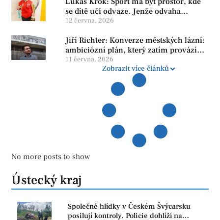
Lukáš Krok: Sport má být prostor, kde
se dítě učí odvaze. Jenže odvaha
neroste tam, kde se bojí udělat chybu.
12 června, 2026
Jiří Richter: Konverze městských lázní:
ambiciózní plán, který zatím provází
více otazníků než jistot
11 června, 2026
Zobrazit více článků
No more posts to show
Ústecký kraj
Společné hlídky v Českém Švýcarsku
posilují kontroly. Policie dohlíží na