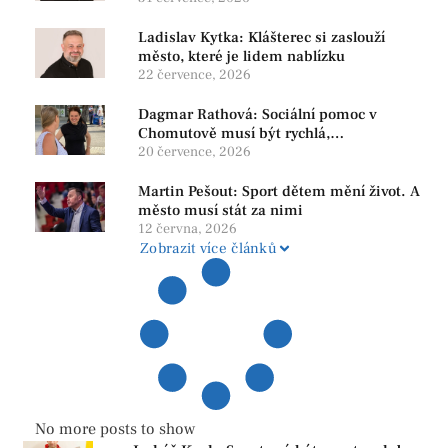
Ladislav Kytka: Klášterec si zaslouží
město, které je lidem nablízku
22 července, 2026
Dagmar Rathová: Sociální pomoc v
Chomutově musí být rychlá,
srozumitelná a férová. Ne udržovat lidi v
20 července, 2026
závislosti
Martin Pešout: Sport dětem mění život. A
město musí stát za nimi
12 června, 2026
Zobrazit více článků
No more posts to show