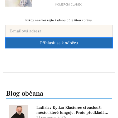
už před porodem
KOMERČNÍ ČLÁNEK
Nikdy nezmeškejte žádnou důležitou zprávu.
Přihlásit se k odběru
Blog občana
Ladislav Kytka: Klášterec si zaslouží
město, které funguje. Proto předkládáme
program, který řeší skutečné problémy
31 července, 2026