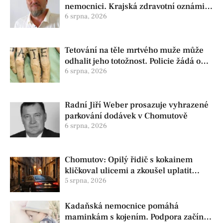
nemocnici. Krajská zdravotní oznámila
změnu ve vedení
6 srpna, 2026
Tetování na těle mrtvého muže může
odhalit jeho totožnost. Policie žádá o
pomoc
6 srpna, 2026
Radní Jiří Weber prosazuje vyhrazené
parkování dodávek v Chomutově
6 srpna, 2026
Chomutov: Opilý řidič s kokainem
kličkoval ulicemi a zkoušel uplatit
policisty
5 srpna, 2026
Kadaňská nemocnice pomáhá
maminkám s kojením. Podpora začíná