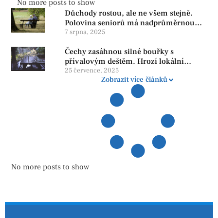
No more posts to show
Důchody rostou, ale ne všem stejně.
Polovina seniorů má nadprůměrnou
penzi, tisíce však žijí pod hranicí
7 srpna, 2025
důstojnosti — SPD chce zrušení vládní
Čechy zasáhnou silné bouřky s
reformy
přívalovým deštěm. Hrozí lokální
zatopení
25 července, 2025
Zobrazit více článků
No more posts to show