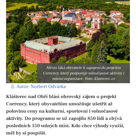
Město láká obyvatele k zapojení do projektu
Corrency, který podporuje volnočasové aktivity i
místní organizace. Foto: klasterec.cz
Autor:
Norbert Odvárka
Klášterec nad Ohří hlásí obrovský zájem o projekt
Corrency, který obyvatelům umožňuje ušetřit až
polovinu ceny na kulturní, sportovní i volnočasové
aktivity. Do programu se už zapojilo 850 lidí a zbývá
posledních 150 volných míst. Kdo chce výhody využít,
měl by si pospíšit.