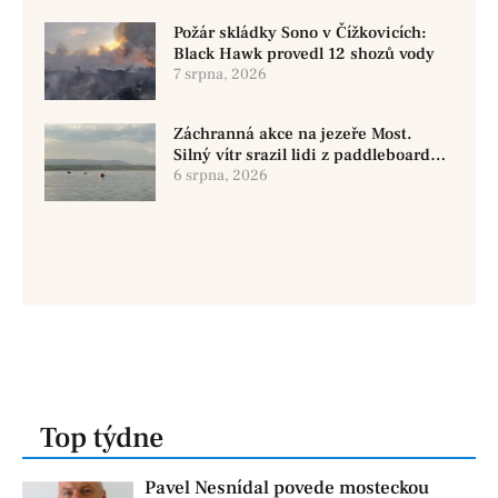
Požár skládky Sono v Čížkovicích:
Black Hawk provedl 12 shozů vody
7 srpna, 2026
Záchranná akce na jezeře Most.
Silný vítr srazil lidi z paddleboardů,
dvě osoby se pohřešují
6 srpna, 2026
Top týdne
Pavel Nesnídal povede mosteckou