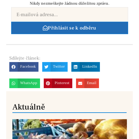
Nikdy nezmeškejte žádnou důležitou zprávu.
Přihlásit se k odběru
Sdílejte
článek:
Facebook
Twitter
LinkedIn
WhatsApp
Pinterest
Email
Aktuálně