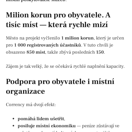
Milion korun pro obyvatele. A
tisíc míst — která rychle mizí
Město na projekt vyčlenilo
1 milion korun
, který je určen
pro
1 000 registrovaných účastníků
. V tuto chvíli je
obsazeno
850 míst
, takže zbývá posledních
150
.
Zájem je tak velký, že se očekává rychlé naplnění kapacity.
Podpora pro obyvatele i místní
organizace
Corrency má dvojí efekt:
pomáhá lidem ušetřit
,
posiluje místní ekonomiku
— peníze zůstávají ve