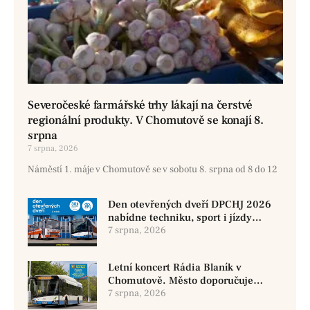
Severočeské farmářské trhy lákají na čerstvé
regionální produkty. V Chomutově se konají 8.
srpna
7 srpna, 2026
Náměstí 1. máje v Chomutově se v sobotu 8. srpna od 8 do 12
Den otevřených dveří DPCHJ 2026
nabídne techniku, sport i jízdy
historickými vozy
7 srpna, 2026
Letní koncert Rádia Blaník v
Chomutově. Město doporučuje
využít MHD
7 srpna, 2026