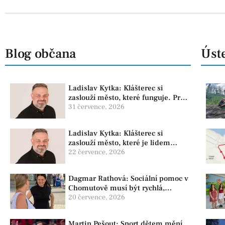
Blog občana
Úste
Ladislav Kytka: Klášterec si
zaslouží město, které funguje. Proto
předkládáme program, který řeší
31 července, 2026
skutečné problémy
Ladislav Kytka: Klášterec si
zaslouží město, které je lidem
nablízku
22 července, 2026
Dagmar Rathová: Sociální pomoc v
Chomutově musí být rychlá,
srozumitelná a férová. Ne udržovat
20 července, 2026
lidi v závislosti
Martin Pešout: Sport dětem mění