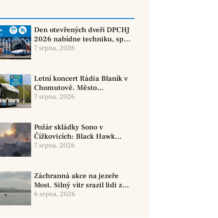
Den otevřených dveří DPCHJ
2026 nabídne techniku, sport
i jízdy historickými vozy
7 srpna, 2026
Letní koncert Rádia Blaník v
Chomutově. Město
doporučuje využít MHD
7 srpna, 2026
Požár skládky Sono v
Čížkovicích: Black Hawk
provedl 12 shozů vody
7 srpna, 2026
Záchranná akce na jezeře
Most. Silný vítr srazil lidi z
paddleboardů, dvě osoby se
6 srpna, 2026
pohřešují