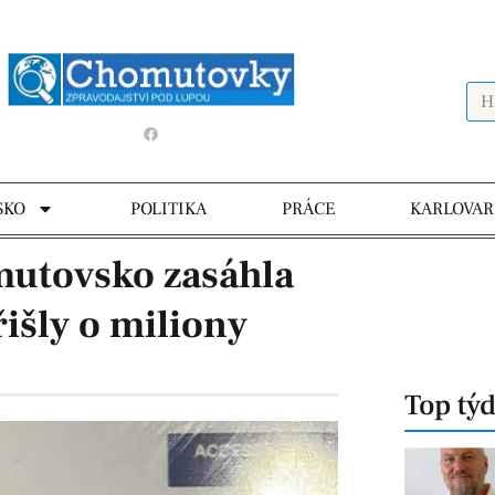
SKO
POLITIKA
PRÁCE
KARLOVAR
mutovsko zasáhla
išly o miliony
Top tý