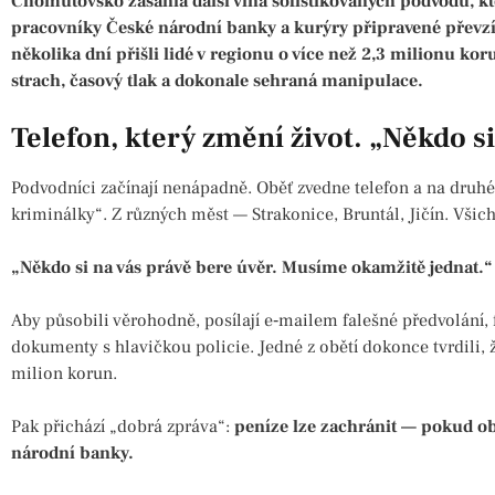
Chomutovsko zasáhla další vlna sofistikovaných podvodů, kte
pracovníky České národní banky a kurýry připravené převzí
několika dní přišli lidé v regionu o více než 2,3 milionu kor
strach, časový tlak a dokonale sehraná manipulace.
Telefon, který změní život. „Někdo si
Podvodníci začínají nenápadně. Oběť zvedne telefon a na druhé
kriminálky“. Z různých měst — Strakonice, Bruntál, Jičín. Všic
„Někdo si na vás právě bere úvěr. Musíme okamžitě jednat.“
Aby působili věrohodně, posílají e‑mailem falešné předvolání,
dokumenty s hlavičkou policie. Jedné z obětí dokonce tvrdili, 
milion korun.
Pak přichází „dobrá zpráva“:
peníze lze zachránit — pokud o
národní banky.