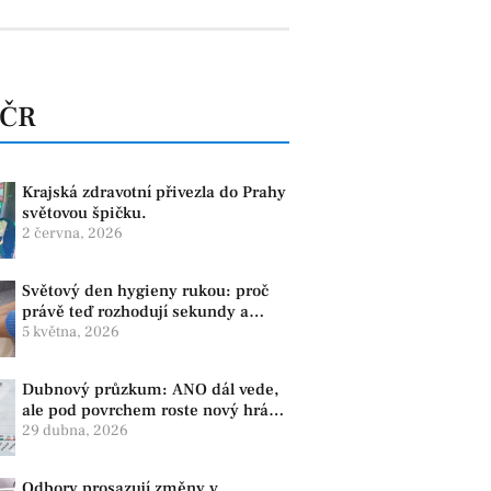
 ČR
Krajská zdravotní přivezla do Prahy
světovou špičku.
2 června, 2026
Světový den hygieny rukou: proč
právě teď rozhodují sekundy a
správné mytí rukou
5 května, 2026
Dubnový průzkum: ANO dál vede,
ale pod povrchem roste nový hráč.
Strana PRO se drží nejvýš mezi
29 dubna, 2026
menšími subjekty
Odbory prosazují změny v