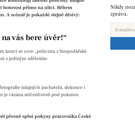
ré kombinují falešné policisty, údajné
Nikdy nez
t hotovost přímo na ulici. Během
zprávu.
un. A scénář je pokaždé stejně děsivý:
 na vás bere úvěr!“
m konci se ozve „policista z hospodářské
hni s jediným sdělením:
 fotografie údajných pachatelů, dokonce i
že je vázána mlčenlivostí pod pokutou
běť přesně splní pokyny pracovníka České