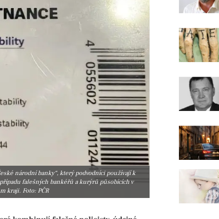
ské národní banky“, který podvodníci používají k
k případu falešných bankéřů a kurýrů působících v
m kraji. Foto: PČR