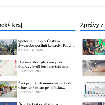
cký kraj
Zprávy z
Společné hlídky v Českém
Švýcarsku posilují kontroly. Policie
dohlíží na bezpečnost i ochranu
6 července, 2026
přírody
U jezera Most platí nový režim
dopravy kvůli letní návštěvnosti
1 července, 2026
Žáci proměnili nemocniční chodbu
v barevné místo pro dětské
pacienty
1 července, 2026
Ústecký kraj vyhlásil přísné