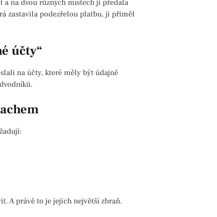
t a na dvou různých místech ji předala
á zastavila podezřelou platbu, ji přiměl
né účty“
slali na účty, které měly být údajně
odvodníků.
trachem
adují:
t. A právě to je jejich největší zbraň.