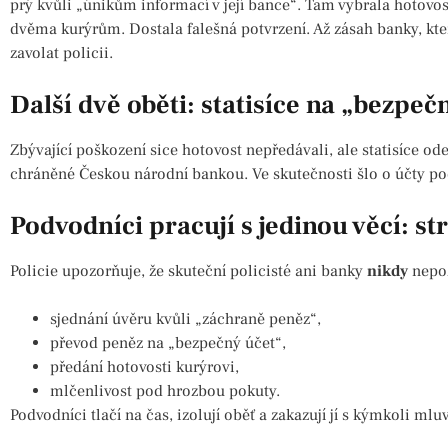
prý kvůli „únikům informací v její bance“. Tam vybrala hotovos
dvěma kurýrům. Dostala falešná potvrzení. Až zásah banky, kter
zavolat policii.
Další dvě oběti: statisíce na „bezpeč
Zbývající poškození sice hotovost nepředávali, ale statisíce ode
chráněné Českou národní bankou. Ve skutečnosti šlo o účty p
Podvodníci pracují s jedinou věcí: s
Policie upozorňuje, že skuteční policisté ani banky
nikdy
nepož
sjednání úvěru kvůli „záchraně peněz“,
převod peněz na „bezpečný účet“,
předání hotovosti kurýrovi,
mlčenlivost pod hrozbou pokuty.
Podvodníci tlačí na čas, izolují oběť a zakazují jí s kýmkoli mluvi