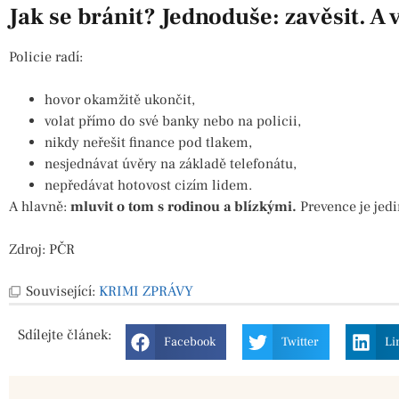
Jak se bránit? Jednoduše: zavěsit. A v
Policie radí:
hovor okamžitě ukončit,
volat přímo do své banky nebo na policii,
nikdy neřešit finance pod tlakem,
nesjednávat úvěry na základě telefonátu,
nepředávat hotovost cizím lidem.
A hlavně:
mluvit o tom s rodinou a blízkými.
Prevence je jedi
Zdroj: PČR
Související:
KRIMI ZPRÁVY
Sdílejte
článek:
Facebook
Twitter
Li