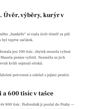
. Úvěr, výběry, kurýr v
ného „bankéře“ si vzala úvěr téměř za půl
 byl teprve začátek.
 dostala jen 100 tisíc, zbytek musela vybrat
Musela peníze vyfotit. Nesměla se jich
evzít kvůli sejmutí otisků.
alešné potvrzení a odešel s jejími penězi.
 a 600 tisíc v tašce
ěr 800 tisíc. Podvodník ji poslal do Prahy —