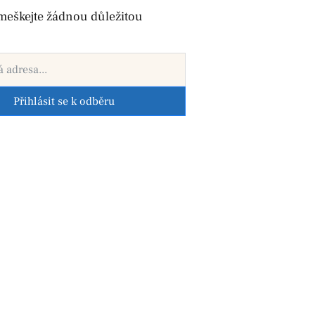
meškejte žádnou důležitou
Přihlásit se k odběru