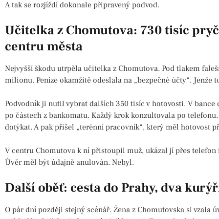
A tak se rozjíždí dokonale připravený podvod.
Učitelka z Chomutova: 730 tisíc pryč
centru města
Nejvyšší škodu utrpěla učitelka z Chomutova. Pod tlakem faleš
milionu. Peníze okamžitě odeslala na „bezpečné účty“. Jenže to
Podvodník ji nutil vybrat dalších 350 tisíc v hotovosti. V bance
po částech z bankomatu. Každý krok konzultovala po telefonu. 
dotýkat. A pak přišel „terénní pracovník“, který měl hotovost př
V centru Chomutova k ní přistoupil muž, ukázal jí přes telefon f
Úvěr měl být údajně anulován. Nebyl.
Další oběť: cesta do Prahy, dva kurýři
O pár dní později stejný scénář. Žena z Chomutovska si vzala úv