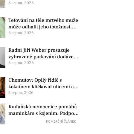
zdravotní oznámila změnu ve
6 srpna, 2026
vedení
Tetování na těle mrtvého muže
může odhalit jeho totožnost.
Policie žádá o pomoc
6 srpna, 2026
Radní Jiří Weber prosazuje
vyhrazené parkování dodávek
v Chomutově
6 srpna, 2026
Chomutov: Opilý řidič s
kokainem kličkoval ulicemi a
zkoušel uplatit policisty
5 srpna, 2026
Kadaňská nemocnice pomáhá
maminkám s kojením. Podpora
začíná už před porodem
KOMERČNÍ ČLÁNEK