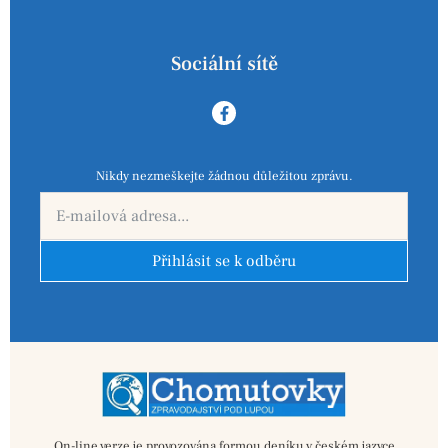
Sociální sítě
Nikdy nezmeškejte žádnou důležitou zprávu.
Přihlásit se k odběru
On-line verze je provozována formou deníku v českém jazyce