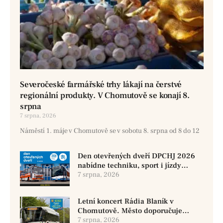
Severočeské farmářské trhy lákají na čerstvé
regionální produkty. V Chomutově se konají 8.
srpna
7 srpna, 2026
Náměstí 1. máje v Chomutově se v sobotu 8. srpna od 8 do 12
Den otevřených dveří DPCHJ 2026
nabídne techniku, sport i jízdy
historickými vozy
7 srpna, 2026
Letní koncert Rádia Blaník v
Chomutově. Město doporučuje
využít MHD
7 srpna, 2026