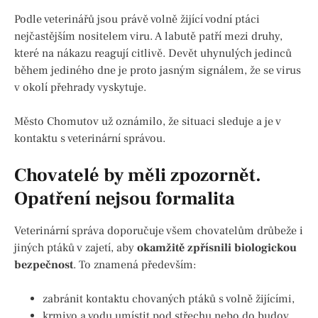
Podle veterinářů jsou právě volně žijící vodní ptáci
nejčastějším nositelem viru. A labutě patří mezi druhy,
které na nákazu reagují citlivě. Devět uhynulých jedinců
během jediného dne je proto jasným signálem, že se virus
v okolí přehrady vyskytuje.
Město Chomutov už oznámilo, že situaci sleduje a je v
kontaktu s veterinární správou.
Chovatelé by měli zpozornět.
Opatření nejsou formalita
Veterinární správa doporučuje všem chovatelům drůbeže i
jiných ptáků v zajetí, aby
okamžitě zpřísnili biologickou
bezpečnost
. To znamená především:
zabránit kontaktu chovaných ptáků s volně žijícími,
krmivo a vodu umístit pod střechu nebo do budov,