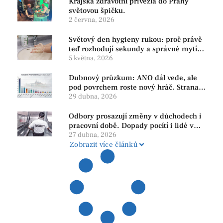
Krajská zdravotní přivezla do Prahy
světovou špičku.
2 června, 2026
Světový den hygieny rukou: proč právě
teď rozhodují sekundy a správné mytí
rukou
5 května, 2026
Dubnový průzkum: ANO dál vede, ale
pod povrchem roste nový hráč. Strana
PRO se drží nejvýš mezi menšími
29 dubna, 2026
subjekty
Odbory prosazují změny v důchodech i
pracovní době. Dopady pocítí i lidé v
našem regionu
27 dubna, 2026
Zobrazit více článků