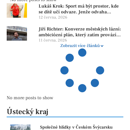
Lukáš Krok: Sport má být prostor, kde
se dítě učí odvaze. Jenže odvaha
neroste tam, kde se bojí udělat chybu.
12 června, 2026
Jiří Richter: Konverze městských lázní:
ambiciózní plán, který zatím provází
více otazníků než jistot
11 června, 2026
Zobrazit více článků
No more posts to show
Ústecký kraj
Společné hlídky v Českém Švýcarsku