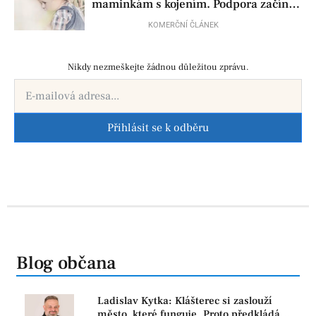
maminkám s kojením. Podpora začíná
už před porodem
KOMERČNÍ ČLÁNEK
Nikdy nezmeškejte žádnou důležitou zprávu.
Přihlásit se k odběru
Blog občana
Ladislav Kytka: Klášterec si zaslouží
město, které funguje. Proto předkládáme