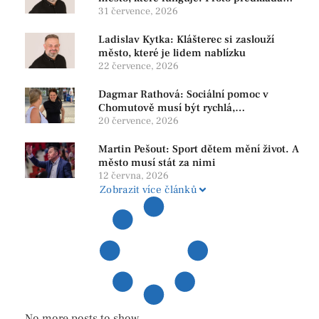
program, který řeší skutečné problémy
31 července, 2026
Ladislav Kytka: Klášterec si zaslouží
město, které je lidem nablízku
22 července, 2026
Dagmar Rathová: Sociální pomoc v
Chomutově musí být rychlá,
srozumitelná a férová. Ne udržovat lidi v
20 července, 2026
závislosti
Martin Pešout: Sport dětem mění život. A
město musí stát za nimi
12 června, 2026
Zobrazit více článků
No more posts to show