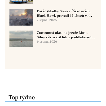
Požár skládky Sono v Čížkovicích:
Black Hawk provedl 12 shozů vody
7 srpna, 2026
Záchranná akce na jezeře Most.
Silný vítr srazil lidi z paddleboardů,
dvě osoby se pohřešují
6 srpna, 2026
Top týdne