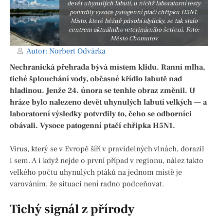
devět uhynulých labutí, u nichž laboratorní testy
potvrdily vysoce patogenní ptačí chřipku H5N1.
Místo, které běžně působí idylicky, se tak stalo
centrem aktuálního veterinárního šetření. Foto:
Město Chomutov
Autor:
Norbert Odvárka
Nechranická přehrada bývá místem klidu. Ranní mlha,
tiché šplouchání vody, občasné křídlo labutě nad
hladinou. Jenže 24. února se tenhle obraz změnil. U
hráze bylo nalezeno devět uhynulých labutí velkých — a
laboratorní výsledky potvrdily to, čeho se odborníci
obávali. Vysoce patogenní ptačí chřipka H5N1.
Virus, který se v Evropě šíří v pravidelných vlnách, dorazil
i sem. A i když nejde o první případ v regionu, nález takto
velkého počtu uhynulých ptáků na jednom místě je
varováním, že situaci není radno podceňovat.
Tichý signál z přírody