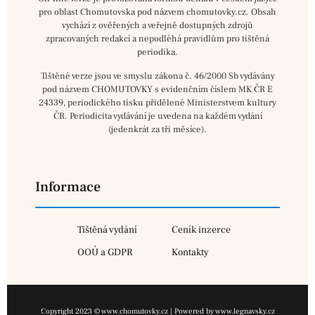
pro oblast Chomutovska pod názvem chomutovky.cz. Obsah
vychází z ověřených a veřejně dostupných zdrojů
zpracovaných redakcí a nepodléhá pravidlům pro tištěná
periodika.
Tištěné verze jsou ve smyslu zákona č. 46/2000 Sb vydávány
pod názvem CHOMUTOVKY s evidenčním číslem MK ČR E
24339, periodického tisku přidělené Ministerstvem kultury
ČR. Periodicita vydávání je uvedena na každém vydání
(jedenkrát za tři měsíce).
Informace
Tištěná vydání
Ceník inzerce
OOÚ a GDPR
Kontakty
Copyright 2023 © www.chomutovky.cz | Powered by www.legnavsky.cz