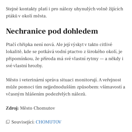
Stejné kontakty platí i pro nálezy uhynulých volně žijících
ptáků v okolí města.
Nechranice pod dohledem
Ptačí chřipka není nová. Ale její výskyt v takto citlivé
lokalitě, kde se potkává vodní ptactvo z širokého okolí, je
připomínkou, že příroda má své vlastní rytmy — a někdy i
své vlastní hrozby.
Město i veterinární správa situaci monitorují. A veřejnost
může pomoci tím nejjednodušším způsobem: všímavostí a
včasným hlášením podezřelých nálezů.
Zdroj:
Město Chomutov
Související:
CHOMUTOV