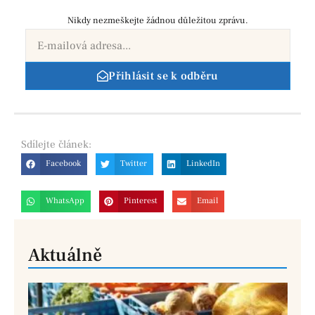
Nikdy nezmeškejte žádnou důležitou zprávu.
Přihlásit se k odběru
Sdílejte
článek:
Facebook
Twitter
LinkedIn
WhatsApp
Pinterest
Email
Aktuálně