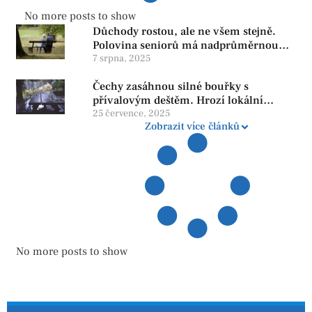
No more posts to show
Důchody rostou, ale ne všem stejně.
Polovina seniorů má nadprůměrnou
penzi, tisíce však žijí pod hranicí
7 srpna, 2025
důstojnosti — SPD chce zrušení vládní
Čechy zasáhnou silné bouřky s
reformy
přívalovým deštěm. Hrozí lokální
zatopení
25 července, 2025
Zobrazit více článků
No more posts to show