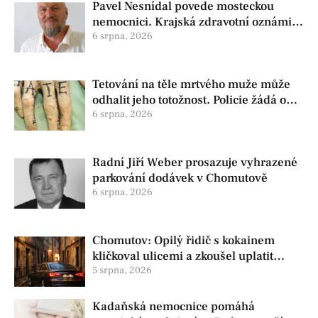
Pavel Nesnídal povede mosteckou
nemocnici. Krajská zdravotní oznámila
změnu ve vedení
6 srpna, 2026
Tetování na těle mrtvého muže může
odhalit jeho totožnost. Policie žádá o
pomoc
6 srpna, 2026
Radní Jiří Weber prosazuje vyhrazené
parkování dodávek v Chomutově
6 srpna, 2026
Chomutov: Opilý řidič s kokainem
kličkoval ulicemi a zkoušel uplatit
policisty
5 srpna, 2026
Kadaňská nemocnice pomáhá