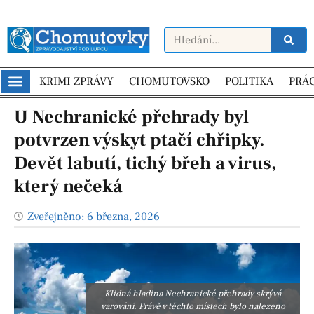
KRIMI ZPRÁVY
CHOMUTOVSKO
POLITIKA
PRÁ
U Nechranické přehrady byl
potvrzen výskyt ptačí chřipky.
Devět labutí, tichý břeh a virus,
který nečeká
Zveřejněno:
6 března, 2026
Klidná hladina Nechranické přehrady skrývá
varování. Právě v těchto místech bylo nalezeno