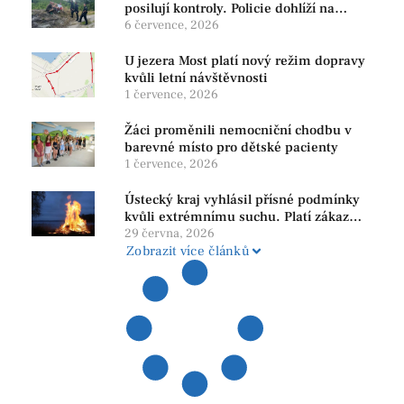
posilují kontroly. Policie dohlíží na
bezpečnost i ochranu přírody
6 července, 2026
U jezera Most platí nový režim dopravy
kvůli letní návštěvnosti
1 července, 2026
Žáci proměnili nemocniční chodbu v
barevné místo pro dětské pacienty
1 července, 2026
Ústecký kraj vyhlásil přísné podmínky
kvůli extrémnímu suchu. Platí zákaz
ohňů i pyrotechniky
29 června, 2026
Zobrazit více článků