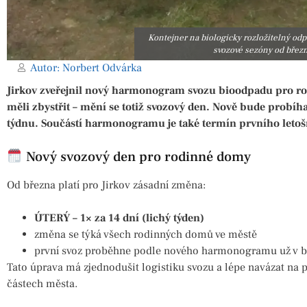
Kontejner na biologicky rozložitelný odp
svozové sezóny od březn
Autor:
Norbert Odvárka
Jirkov zveřejnil nový harmonogram svozu bioodpadu pro r
měli zbystřit – mění se totiž svozový den. Nově bude probíhat
týdnu. Součástí harmonogramu je také termín prvního letoš
Nový svozový den pro rodinné domy
Od března platí pro Jirkov zásadní změna:
ÚTERÝ – 1× za 14 dní (lichý týden)
změna se týká všech rodinných domů ve městě
první svoz proběhne podle nového harmonogramu už v 
Tato úprava má zjednodušit logistiku svozu a lépe navázat na p
částech města.