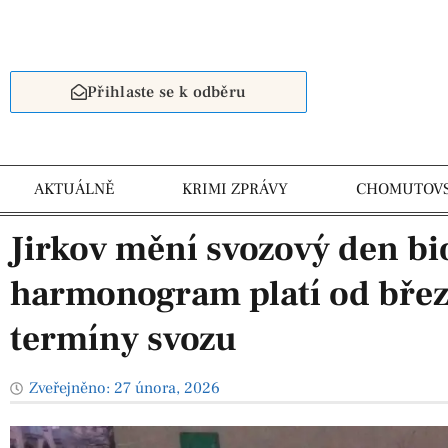
Přihlaste se k odběru
AKTUÁLNĚ
KRIMI ZPRÁVY
CHOMUTOV
Jirkov mění svozový den b
harmonogram platí od březn
termíny svozu
Zveřejněno:
27 února, 2026