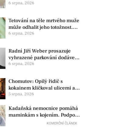
zdravotní oznámila změnu ve
6 srpna, 2026
vedení
Tetování na těle mrtvého muže
může odhalit jeho totožnost.
Policie žádá o pomoc
6 srpna, 2026
Radní Jiří Weber prosazuje
vyhrazené parkování dodávek
v Chomutově
6 srpna, 2026
Chomutov: Opilý řidič s
kokainem kličkoval ulicemi a
zkoušel uplatit policisty
5 srpna, 2026
Kadaňská nemocnice pomáhá
maminkám s kojením. Podpora
začíná už před porodem
KOMERČNÍ ČLÁNEK