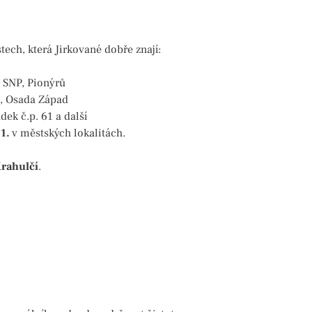
tech, která Jirkované dobře znají:
, SNP, Pionýrů
á, Osada Západ
ek č.p. 61 a další
11.
v městských lokalitách.
rahulčí
.