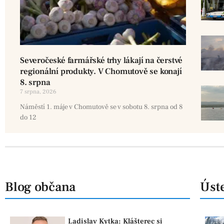
Severočeské farmářské trhy lákají na čerstvé
regionální produkty. V Chomutově se konají
8. srpna
7 srpna, 2026
Náměstí 1. máje v Chomutově se v sobotu 8. srpna od 8
do 12
Blog občana
Úste
Ladislav Kytka: Klášterec si