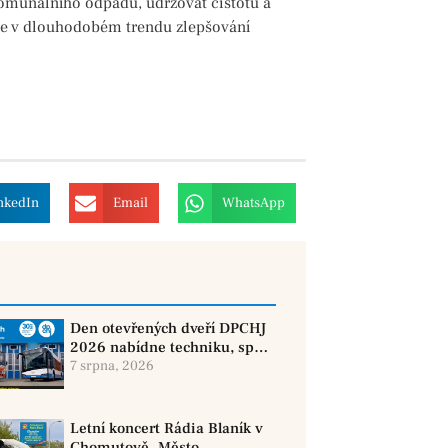
omunálního odpadu, udržovat čistotu a
uje v dlouhodobém trendu zlepšování
nkedIn
Email
WhatsApp
Den otevřených dveří DPCHJ
2026 nabídne techniku, sport
i jízdy historickými vozy
7 srpna, 2026
Letní koncert Rádia Blaník v
Chomutově. Město