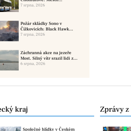
doporučuje využít MHD
7 srpna, 2026
Požár skládky Sono v
Čížkovicích: Black Hawk
provedl 12 shozů vody
7 srpna, 2026
Záchranná akce na jezeře
Most. Silný vítr srazil lidi z
paddleboardů, dvě osoby se
6 srpna, 2026
pohřešují
cký kraj
Zprávy z
Společné hlídky v Českém