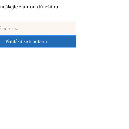
meškejte žádnou důležitou
Přihlásit se k odběru