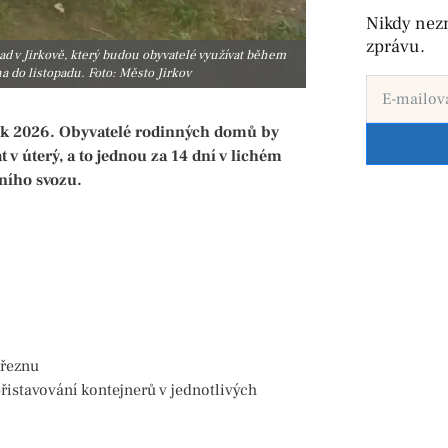
Nikdy nez
zprávu.
ad v Jirkově, který budou obyvatelé využívat během
a do listopadu. Foto: Město Jirkov
ok 2026. Obyvatelé rodinných domů by
 v úterý, a to jednou za 14 dní v lichém
ního svozu.
březnu
řistavování kontejnerů v jednotlivých