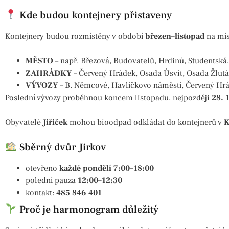
Kde budou kontejnery přistaveny
Kontejnery budou rozmístěny v období
březen–listopad
na mís
MĚSTO
– např. Březová, Budovatelů, Hrdinů, Studentská
ZAHRÁDKY
– Červený Hrádek, Osada Úsvit, Osada Žlut
VÝVOZY
– B. Němcové, Havlíčkovo náměstí, Červený Hrád
Poslední vývozy proběhnou koncem listopadu, nejpozději
28. 
Obyvatelé
Jiřiček
mohou bioodpad odkládat do kontejnerů v
K
Sběrný dvůr Jirkov
otevřeno
každé pondělí 7:00–18:00
polední pauza
12:00–12:30
kontakt:
485 846 401
Proč je harmonogram důležitý