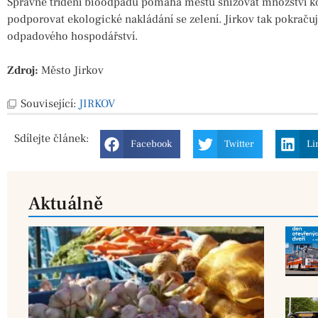
Správné třídění bioodpadu pomáhá městu snižovat množství k
podporovat ekologické nakládání se zelení. Jirkov tak pokrač
odpadového hospodářství.
Zdroj:
Město Jirkov
Související:
JIRKOV
Sdílejte
článek:
Facebook
Twitter
Li
Aktuálně