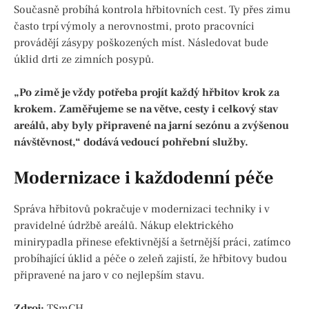
Současně probíhá kontrola hřbitovních cest. Ty přes zimu
často trpí výmoly a nerovnostmi, proto pracovníci
provádějí zásypy poškozených míst. Následovat bude
úklid drti ze zimních posypů.
„Po zimě je vždy potřeba projít každý hřbitov krok za
krokem. Zaměřujeme se na větve, cesty i celkový stav
areálů, aby byly připravené na jarní sezónu a zvýšenou
návštěvnost,“ dodává vedoucí pohřební služby.
Modernizace i každodenní péče
Správa hřbitovů pokračuje v modernizaci techniky i v
pravidelné údržbě areálů. Nákup elektrického
minirypadla přinese efektivnější a šetrnější práci, zatímco
probíhající úklid a péče o zeleň zajistí, že hřbitovy budou
připravené na jaro v co nejlepším stavu.
Zdroj:
TSmCH