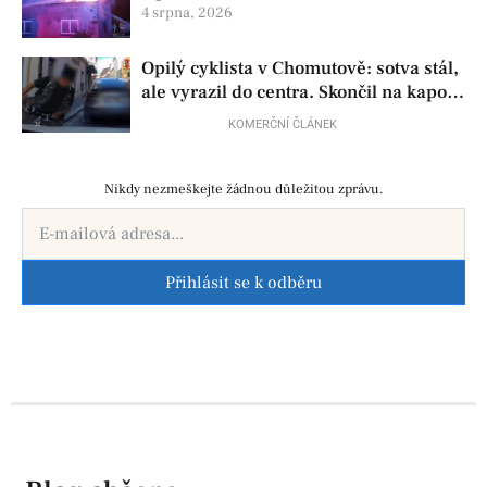
4 srpna, 2026
Opilý cyklista v Chomutově: sotva stál,
ale vyrazil do centra. Skončil na kapotě
auta
KOMERČNÍ ČLÁNEK
Nikdy nezmeškejte žádnou důležitou zprávu.
Přihlásit se k odběru