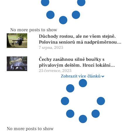
No more posts to show
Důchody rostou, ale ne všem stejně.
Polovina seniorů má nadprůměrnou
penzi, tisíce však žijí pod hranicí
7 srpna, 2025
důstojnosti — SPD chce zrušení vládní
Čechy zasáhnou silné bouřky s
reformy
přívalovým deštěm. Hrozí lokální
zatopení
25 července, 2025
Zobrazit více článků
No more posts to show