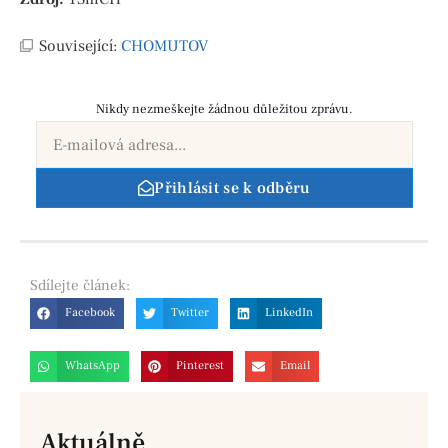
Související:
CHOMUTOV
Nikdy nezmeškejte žádnou důležitou zprávu.
Přihlásit se k odběru
Sdílejte
článek:
Facebook
Twitter
LinkedIn
WhatsApp
Pinterest
Email
Aktuálně