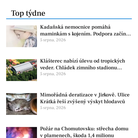
Top týdne
Kadaňská nemocnice pomáhá
maminkám s kojením. Podpora začíná
už před porodem
5 srpna, 2026
Klášterec nabízí úlevu od tropických
veder. Chládek zimního stadionu
pomůže seniorům i nemocným
5 srpna, 2026
Mimořádná deratizace v Jirkově. Ulice
Krátká řeší zvýšený výskyt hlodavců
5 srpna, 2026
Požár na Chomutovsku: střecha domu
v plamenech, škoda 1,4 milionu