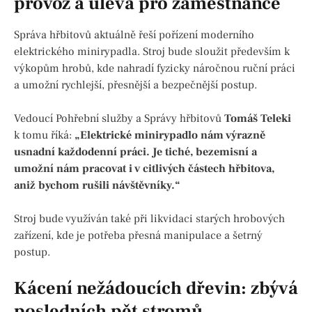
provoz a úleva pro zaměstnance
Správa hřbitovů aktuálně řeší pořízení moderního
elektrického minirypadla. Stroj bude sloužit především k
výkopům hrobů, kde nahradí fyzicky náročnou ruční práci
a umožní rychlejší, přesnější a bezpečnější postup.
Vedoucí Pohřební služby a Správy hřbitovů
Tomáš Teleki
k tomu říká:
„Elektrické minirypadlo nám výrazně
usnadní každodenní práci. Je tiché, bezemisní a
umožní nám pracovat i v citlivých částech hřbitova,
aniž bychom rušili návštěvníky.“
Stroj bude využíván také při likvidaci starých hrobových
zařízení, kde je potřeba přesná manipulace a šetrný
postup.
Kácení nežádoucích dřevin: zbývá
posledních pět stromů