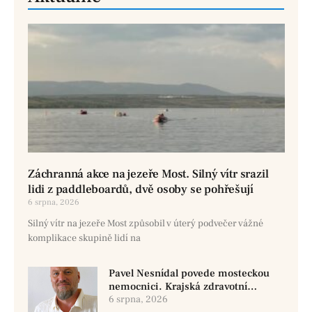
Záchranná akce na jezeře Most. Silný vítr srazil
lidi z paddleboardů, dvě osoby se pohřešují
6 srpna, 2026
Silný vítr na jezeře Most způsobil v úterý podvečer vážné
komplikace skupině lidí na
Pavel Nesnídal povede mosteckou
nemocnici. Krajská zdravotní
oznámila změnu ve vedení
6 srpna, 2026