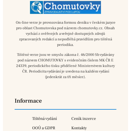
On-line verze je provozována formou deníku v českém jazyce
pro oblast Chomutovska pod názvem chomutovky.cz. Obsah
vychází z ověřených a veřejně dostupných zdrojů
zpracovaných redakcí a nepodléhá pravidlům pro tištěná
periodika.
Tištěné verze jsou ve smyslu zákona č. 46/2000 Sb vydávány
pod názvem CHOMUTOVKY s evidenčním číslem MK ČR E
24339, periodického tisku přidělené Ministerstvem kultury
ČR. Periodicita vydávání je uvedena na každém vydání
(jedenkrát za tři měsíce).
Informace
Tištěná vydání
Ceník inzerce
OOÚ a GDPR
Kontakty