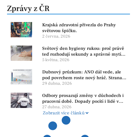
Zprávy z ČR
Krajská zdravotní přivezla do Prahy
světovou špičku.
2 června, 2026
Světový den hygieny rukou: proč právě
teď rozhodují sekundy a správné mytí
rukou
5 května, 2026
Dubnový průzkum: ANO dál vede, ale
pod povrchem roste nový hráč. Strana
PRO se drží nejvýš mezi menšími
29 dubna, 2026
subjekty
Odbory prosazují změny v důchodech i
pracovní době. Dopady pocítí i lidé v
našem regionu
27 dubna, 2026
Zobrazit více článků