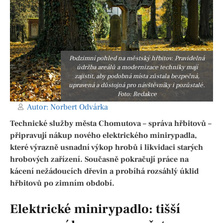
Podzimní pohled na městský hřbitov. Pravidelná
údržba areálů a modernizace techniky mají
zajistit, aby podobná místa zůstala bezpečná,
upravená a důstojná pro návštěvníky i pozůstalé.
Foto: Redakce
Autor:
Norbert Odvárka
Technické služby města Chomutova – správa hřbitovů –
připravují nákup nového elektrického minirypadla,
které výrazně usnadní výkop hrobů i likvidaci starých
hrobových zařízení. Současně pokračují práce na
kácení nežádoucích dřevin a probíhá rozsáhlý úklid
hřbitovů po zimním období.
Elektrické minirypadlo: tišší