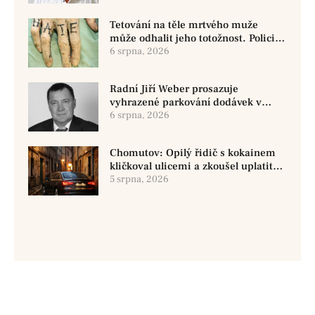
Tetování na těle mrtvého muže
může odhalit jeho totožnost. Policie
žádá o pomoc
6 srpna, 2026
Radní Jiří Weber prosazuje
vyhrazené parkování dodávek v
Chomutově
6 srpna, 2026
Chomutov: Opilý řidič s kokainem
kličkoval ulicemi a zkoušel uplatit
policisty
5 srpna, 2026