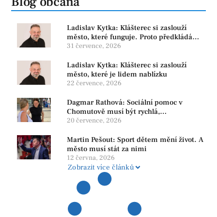
Blog občana
Ladislav Kytka: Klášterec si zaslouží
město, které funguje. Proto předkládáme
program, který řeší skutečné problémy
31 července, 2026
Ladislav Kytka: Klášterec si zaslouží
město, které je lidem nablízku
22 července, 2026
Dagmar Rathová: Sociální pomoc v
Chomutově musí být rychlá,
srozumitelná a férová. Ne udržovat lidi v
20 července, 2026
závislosti
Martin Pešout: Sport dětem mění život. A
město musí stát za nimi
12 června, 2026
Zobrazit více článků