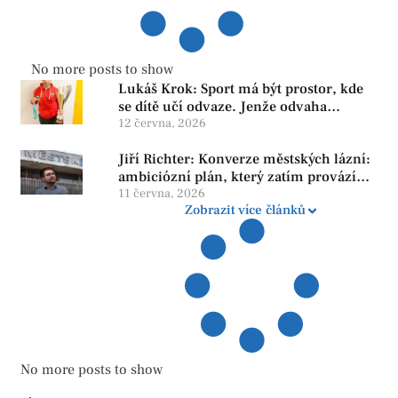
No more posts to show
Lukáš Krok: Sport má být prostor, kde
se dítě učí odvaze. Jenže odvaha
neroste tam, kde se bojí udělat chybu.
12 června, 2026
Jiří Richter: Konverze městských lázní:
ambiciózní plán, který zatím provází
více otazníků než jistot
11 června, 2026
Zobrazit více článků
No more posts to show