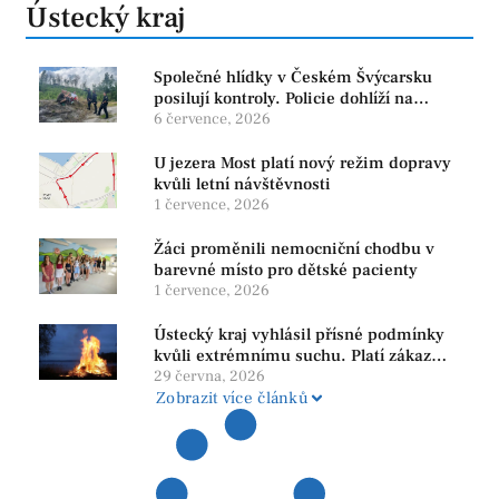
Ústecký kraj
Společné hlídky v Českém Švýcarsku
posilují kontroly. Policie dohlíží na
bezpečnost i ochranu přírody
6 července, 2026
U jezera Most platí nový režim dopravy
kvůli letní návštěvnosti
1 července, 2026
Žáci proměnili nemocniční chodbu v
barevné místo pro dětské pacienty
1 července, 2026
Ústecký kraj vyhlásil přísné podmínky
kvůli extrémnímu suchu. Platí zákaz
ohňů i pyrotechniky
29 června, 2026
Zobrazit více článků