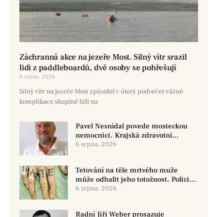
Záchranná akce na jezeře Most. Silný vítr srazil
lidi z paddleboardů, dvě osoby se pohřešují
6 srpna, 2026
Silný vítr na jezeře Most způsobil v úterý podvečer vážné
komplikace skupině lidí na
Pavel Nesnídal povede mosteckou
nemocnici. Krajská zdravotní
oznámila změnu ve vedení
6 srpna, 2026
Tetování na těle mrtvého muže
může odhalit jeho totožnost. Policie
žádá o pomoc
6 srpna, 2026
Radní Jiří Weber prosazuje