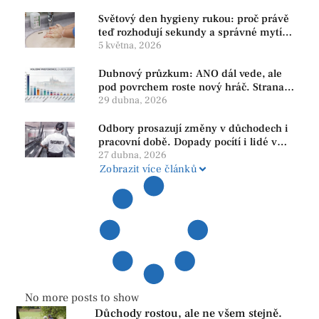
Světový den hygieny rukou: proč právě
teď rozhodují sekundy a správné mytí
rukou
5 května, 2026
Dubnový průzkum: ANO dál vede, ale
pod povrchem roste nový hráč. Strana
PRO se drží nejvýš mezi menšími
29 dubna, 2026
subjekty
Odbory prosazují změny v důchodech i
pracovní době. Dopady pocítí i lidé v
našem regionu
27 dubna, 2026
Zobrazit více článků
No more posts to show
Důchody rostou, ale ne všem stejně.