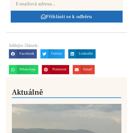
Přihlásit se k odběru
Sdílejte
článek:
Facebook
Twitter
LinkedIn
WhatsApp
Pinterest
Email
Aktuálně