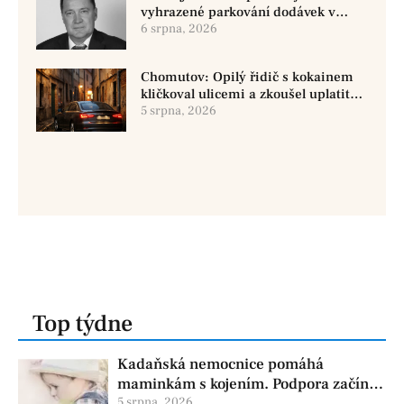
vyhrazené parkování dodávek v
Chomutově
6 srpna, 2026
Chomutov: Opilý řidič s kokainem
kličkoval ulicemi a zkoušel uplatit
policisty
5 srpna, 2026
Top týdne
Kadaňská nemocnice pomáhá
maminkám s kojením. Podpora začíná
už před porodem
5 srpna, 2026