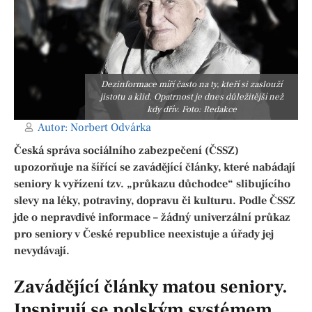
Dezinformace míří často na ty, kteří si zaslouží
jistotu a klid. Opatrnost je dnes důležitější než
kdy dřív. Foto: Redakce
Autor:
Norbert Odvárka
Česká správa sociálního zabezpečení (ČSSZ)
upozorňuje na šířící se zavádějící články, které nabádají
seniory k vyřízení tzv. „průkazu důchodce“ slibujícího
slevy na léky, potraviny, dopravu či kulturu. Podle ČSSZ
jde o nepravdivé informace – žádný univerzální průkaz
pro seniory v České republice neexistuje a úřady jej
nevydávají.
Zavádějící články matou seniory.
Inspirují se polským systémem