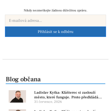
Nikdy nezmeškejte žádnou důležitou zprávu.
Přihlásit se k odběru
Blog občana
Ladislav Kytka: Klášterec si zaslouží
město, které funguje. Proto předkládáme
program, který řeší skutečné problémy
31 července, 2026