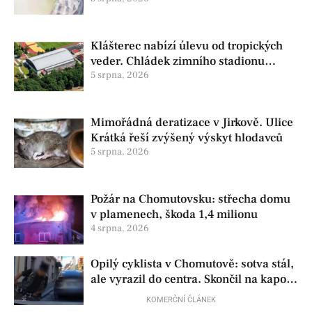
Klášterec nabízí úlevu od tropických
veder. Chládek zimního stadionu
pomůže seniorům i nemocným
5 srpna, 2026
Mimořádná deratizace v Jirkově. Ulice
Krátká řeší zvýšený výskyt hlodavců
5 srpna, 2026
Požár na Chomutovsku: střecha domu
v plamenech, škoda 1,4 milionu
4 srpna, 2026
Opilý cyklista v Chomutově: sotva stál,
ale vyrazil do centra. Skončil na kapotě
auta
KOMERČNÍ ČLÁNEK