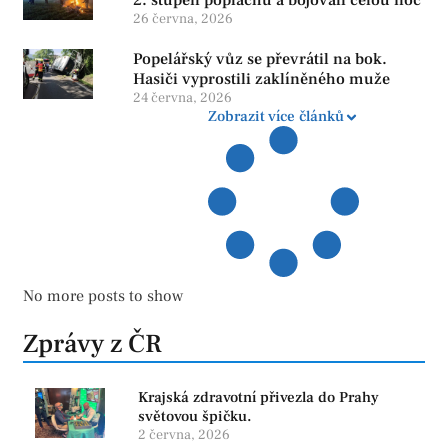
2. stupeň poplachu a bojovali celou noc
26 června, 2026
Popelářský vůz se převrátil na bok.
Hasiči vyprostili zaklíněného muže
24 června, 2026
Zobrazit více článků
No more posts to show
Zprávy z ČR
Krajská zdravotní přivezla do Prahy
světovou špičku.
2 června, 2026