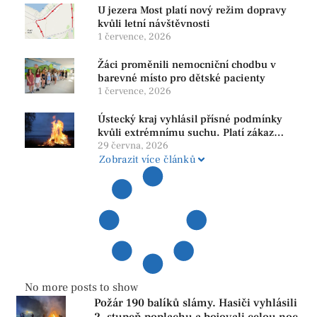
U jezera Most platí nový režim dopravy
kvůli letní návštěvnosti
1 července, 2026
Žáci proměnili nemocniční chodbu v
barevné místo pro dětské pacienty
1 července, 2026
Ústecký kraj vyhlásil přísné podmínky
kvůli extrémnímu suchu. Platí zákaz
ohňů i pyrotechniky
29 června, 2026
Zobrazit více článků
No more posts to show
Požár 190 balíků slámy. Hasiči vyhlásili