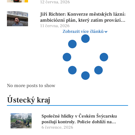
neroste tam, kde se bojí udělat chybu.
12 června, 2026
Jiří Richter: Konverze městských lázní:
ambiciózní plán, který zatím provází
více otazníků než jistot
11 června, 2026
Zobrazit více článků
No more posts to show
Ústecký kraj
Společné hlídky v Českém Švýcarsku
posilují kontroly. Policie dohlíží na
bezpečnost i ochranu přírody
6 července, 2026