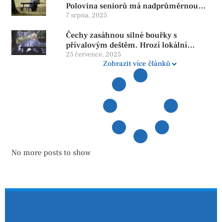
Polovina seniorů má nadprůměrnou
penzi, tisíce však žijí pod hranicí
7 srpna, 2025
důstojnosti — SPD chce zrušení vládní
Čechy zasáhnou silné bouřky s
reformy
přívalovým deštěm. Hrozí lokální
zatopení
25 července, 2025
Zobrazit více článků
No more posts to show