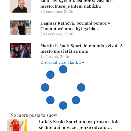
Ladislav Kytka: Klášterec si zaslouží
město, které je lidem nablízku
22 července, 2026
Dagmar Rathová: Sociální pomoc v
Chomutově musí být rychlá,
srozumitelná a férová. Ne udržovat lidi v
20 července, 2026
závislosti
Martin Pešout: Sport dětem mění život. A
město musí stát za nimi
12 června, 2026
Zobrazit více článků
No more posts to show
Lukáš Krok: Sport má být prostor, kde
se dítě učí odvaze. Jenže odvaha