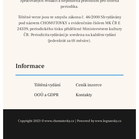
zpracovaných redakcí a nepodléhá pravidlům pro tištěná
periodika.
Tištěné verze jsou ve smyslu zákona č. 46/2000 Sb vydávány
pod názvem CHOMUTOVKY s evidenčním číslem MK ČR E
24339, periodického tisku přidělené Ministerstvem kultury
ČR. Periodicita vydávání je uvedena na každém vydání
(jedenkrát za tři měsíce).
Informace
Tištěná vydání
Ceník inzerce
OOÚ a GDPR
Kontakty
Copyright 2023 © www.chomutovky.cz | Powered by www.legnavsky.cz
×