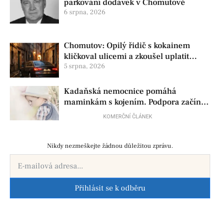
parkování dodávek v Chomutově
6 srpna, 2026
Chomutov: Opilý řidič s kokainem
kličkoval ulicemi a zkoušel uplatit
policisty
5 srpna, 2026
Kadaňská nemocnice pomáhá
maminkám s kojením. Podpora začíná
už před porodem
KOMERČNÍ ČLÁNEK
Nikdy nezmeškejte žádnou důležitou zprávu.
Přihlásit se k odběru