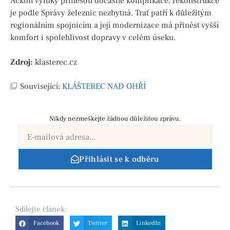
Ačkoli výluky přinesou dočasné komplikace, rekonstrukce
je podle Správy železnic nezbytná. Trať patří k důležitým
regionálním spojnicím a její modernizace má přinést vyšší
komfort i spolehlivost dopravy v celém úseku.
Zdroj:
klasterec.cz
Související:
KLÁŠTEREC NAD OHŘÍ
Nikdy nezmeškejte žádnou důležitou zprávu.
Přihlásit se k odběru
Sdílejte
článek:
Facebook
Twitter
LinkedIn