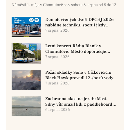
Náměstí 1. máje v Chomutově se v sobotu 8. srpna od 8 do 12
Den otevřených dveří DPCHJ 2026
nabídne techniku, sport i jízdy
historickými vozy
7 srpna, 2026
Letní koncert Rádia Blaník v
Chomutově. Město doporučuje
využít MHD
7 srpna, 2026
Požár skládky Sono v Čížkovicích:
Black Hawk provedl 12 shozů vody
7 srpna, 2026
Záchranná akce na jezeře Most.
Silný vítr srazil lidi z paddleboardů,
dvě osoby se pohřešují
6 srpna, 2026