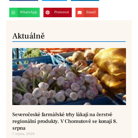
WhatsApp
Pinterest
Email
Aktuálně
Severočeské farmářské trhy lákají na čerstvé
regionální produkty. V Chomutově se konají 8.
srpna
7 srpna, 2026