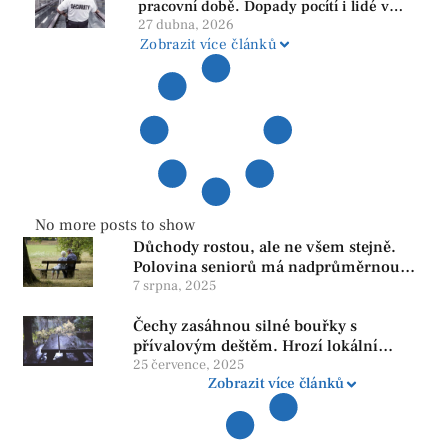
pracovní době. Dopady pocítí i lidé v
našem regionu
27 dubna, 2026
Zobrazit více článků
No more posts to show
Důchody rostou, ale ne všem stejně.
Polovina seniorů má nadprůměrnou
penzi, tisíce však žijí pod hranicí
7 srpna, 2025
důstojnosti — SPD chce zrušení vládní
Čechy zasáhnou silné bouřky s
reformy
přívalovým deštěm. Hrozí lokální
zatopení
25 července, 2025
Zobrazit více článků