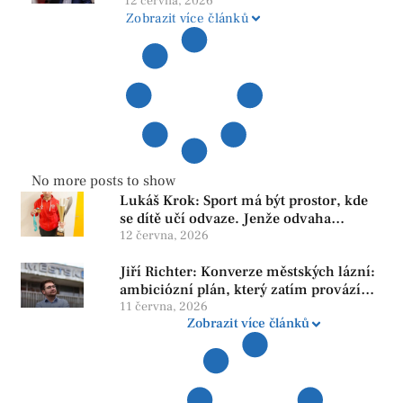
12 června, 2026
Zobrazit více článků
No more posts to show
Lukáš Krok: Sport má být prostor, kde
se dítě učí odvaze. Jenže odvaha
neroste tam, kde se bojí udělat chybu.
12 června, 2026
Jiří Richter: Konverze městských lázní:
ambiciózní plán, který zatím provází
více otazníků než jistot
11 června, 2026
Zobrazit více článků