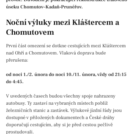
úseku Chomutov–Kadaň‑Prunéřov.
Noční výluky mezi Kláštercem a
Chomutovem
První část omezení se dotkne cestujících mezi Kláštercem
nad Ohří a Chomutovem. Vlaková doprava bude
přerušena:
od noci 1./2. února do noci 10./11. února, vždy od 21:15
do 4:45.
V uvedených časech budou všechny spoje nahrazeny
autobusy. Ty zastaví na vybraných místech poblíž
železničních stanic a zastávek. Výlukové jízdní řády jsou
dostupné v přiložených dokumentech a České dráhy
doporučují cestujícím, aby si je před cestou pečlivě
prostudovali.