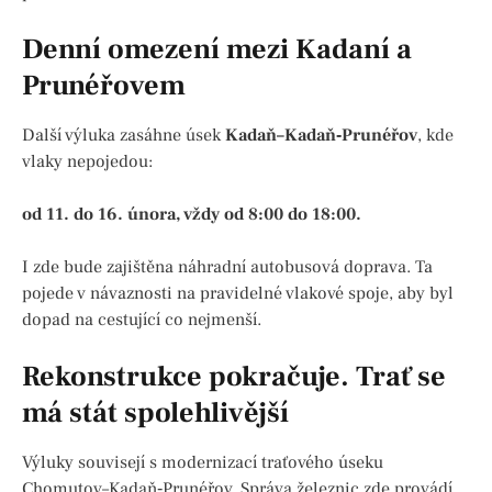
Denní omezení mezi Kadaní a
Prunéřovem
Další výluka zasáhne úsek
Kadaň–Kadaň‑Prunéřov
, kde
vlaky nepojedou:
od 11. do 16. února, vždy od 8:00 do 18:00.
I zde bude zajištěna náhradní autobusová doprava. Ta
pojede v návaznosti na pravidelné vlakové spoje, aby byl
dopad na cestující co nejmenší.
Rekonstrukce pokračuje. Trať se
má stát spolehlivější
Výluky souvisejí s modernizací traťového úseku
Chomutov–Kadaň‑Prunéřov. Správa železnic zde provádí