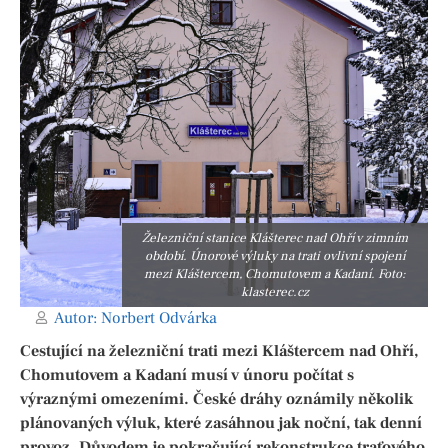
Železniční stanice Klášterec nad Ohří v zimním
období. Únorové výluky na trati ovlivní spojení
mezi Kláštercem, Chomutovem a Kadaní. Foto:
klasterec.cz
Autor:
Norbert Odvárka
Cestující na železniční trati mezi Kláštercem nad Ohří,
Chomutovem a Kadaní musí v únoru počítat s
výraznými omezeními. České dráhy oznámily několik
plánovaných výluk, které zasáhnou jak noční, tak denní
provoz. Důvodem je pokračující rekonstrukce traťového