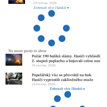
ohňů i pyrotechniky
29 června, 2026
Zobrazit více článků
No more posts to show
Požár 190 balíků slámy. Hasiči vyhlásili
2. stupeň poplachu a bojovali celou noc
26 června, 2026
Popelářský vůz se převrátil na bok.
Hasiči vyprostili zaklíněného muže
24 června, 2026
Zobrazit více článků