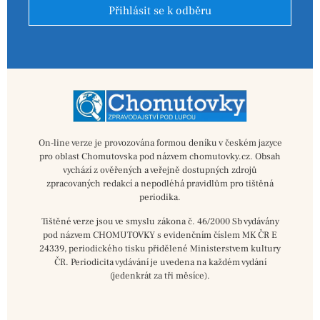
Přihlásit se k odběru
On-line verze je provozována formou deníku v českém jazyce
pro oblast Chomutovska pod názvem chomutovky.cz. Obsah
vychází z ověřených a veřejně dostupných zdrojů
zpracovaných redakcí a nepodléhá pravidlům pro tištěná
periodika.
Tištěné verze jsou ve smyslu zákona č. 46/2000 Sb vydávány
pod názvem CHOMUTOVKY s evidenčním číslem MK ČR E
24339, periodického tisku přidělené Ministerstvem kultury
ČR. Periodicita vydávání je uvedena na každém vydání
(jedenkrát za tři měsíce).