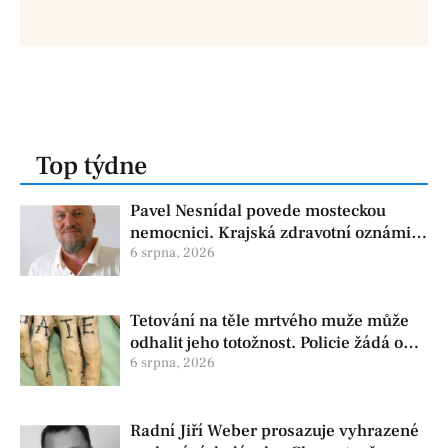
Top týdne
Pavel Nesnídal povede mosteckou
nemocnici. Krajská zdravotní oznámila
změnu ve vedení
6 srpna, 2026
Tetování na těle mrtvého muže může
odhalit jeho totožnost. Policie žádá o
pomoc
6 srpna, 2026
Radní Jiří Weber prosazuje vyhrazené