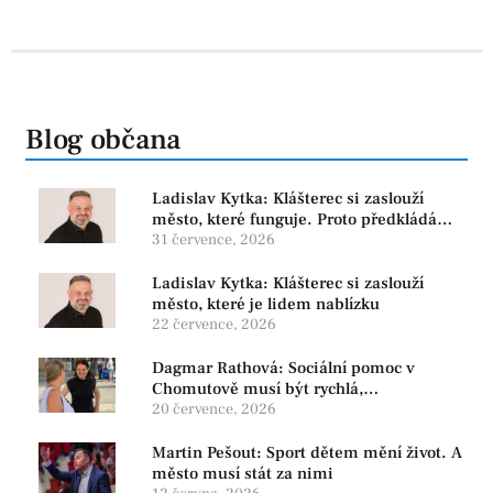
Blog občana
Ladislav Kytka: Klášterec si zaslouží
město, které funguje. Proto předkládáme
program, který řeší skutečné problémy
31 července, 2026
Ladislav Kytka: Klášterec si zaslouží
město, které je lidem nablízku
22 července, 2026
Dagmar Rathová: Sociální pomoc v
Chomutově musí být rychlá,
srozumitelná a férová. Ne udržovat lidi v
20 července, 2026
závislosti
Martin Pešout: Sport dětem mění život. A
město musí stát za nimi