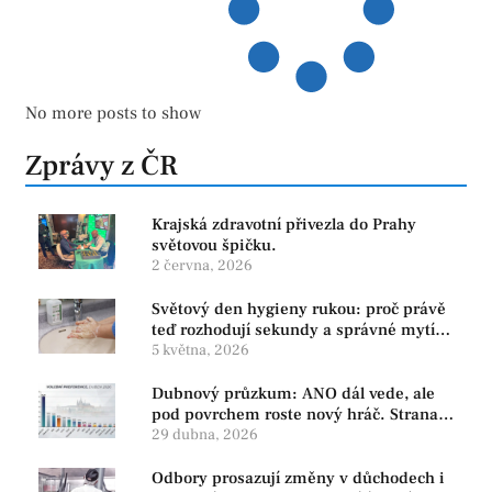
No more posts to show
Zprávy z ČR
Krajská zdravotní přivezla do Prahy
světovou špičku.
2 června, 2026
Světový den hygieny rukou: proč právě
teď rozhodují sekundy a správné mytí
rukou
5 května, 2026
Dubnový průzkum: ANO dál vede, ale
pod povrchem roste nový hráč. Strana
PRO se drží nejvýš mezi menšími
29 dubna, 2026
subjekty
Odbory prosazují změny v důchodech i