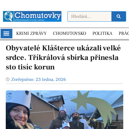
KRIMI ZPRÁVY
CHOMUTOVSKO
POLITIKA
PRÁ
Obyvatelé Klášterce ukázali velké
srdce. Tříkrálová sbírka přinesla
sto tisíc korun
Zveřejněno:
23 ledna, 2026