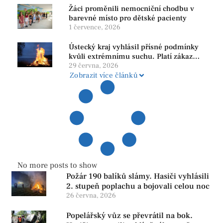
Žáci proměnili nemocniční chodbu v
barevné místo pro dětské pacienty
1 července, 2026
Ústecký kraj vyhlásil přísné podmínky
kvůli extrémnímu suchu. Platí zákaz
ohňů i pyrotechniky
29 června, 2026
Zobrazit více článků
No more posts to show
Požár 190 balíků slámy. Hasiči vyhlásili
2. stupeň poplachu a bojovali celou noc
26 června, 2026
Popelářský vůz se převrátil na bok.