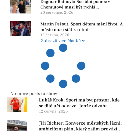
Dagmar Rathová: Sociální pomoc v
Chomutově musí být rychlá,
srozumitelná a férová. Ne udržovat lidi v
20 července, 2026
závislosti
Martin Pešout: Sport dětem mění život. A
město musí stát za nimi
12 června, 2026
Zobrazit více článků
No more posts to show
Lukáš Krok: Sport má být prostor, kde
se dítě učí odvaze. Jenže odvaha
neroste tam, kde se bojí udělat chybu.
12 června, 2026
Jiří Richter: Konverze městských lázní:
ambiciózní plán, který zatím provází