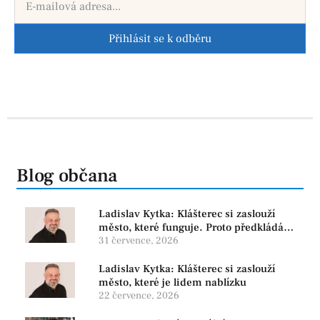
Přihlásit se k odběru
Blog občana
Ladislav Kytka: Klášterec si zaslouží
město, které funguje. Proto předkládáme
program, který řeší skutečné problémy
31 července, 2026
Ladislav Kytka: Klášterec si zaslouží
město, které je lidem nablízku
22 července, 2026