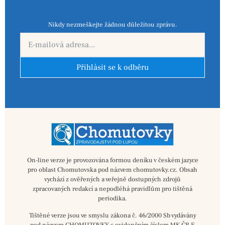
Nikdy nezmeškejte žádnou důležitou zprávu.
Přihlásit se k odběru
On-line verze je provozována formou deníku v českém jazyce
pro oblast Chomutovska pod názvem chomutovky.cz. Obsah
vychází z ověřených a veřejně dostupných zdrojů
zpracovaných redakcí a nepodléhá pravidlům pro tištěná
periodika.
Tištěné verze jsou ve smyslu zákona č. 46/2000 Sb vydávány
pod názvem CHOMUTOVKY s evidenčním číslem MK ČR E