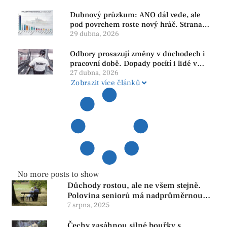
Dubnový průzkum: ANO dál vede, ale
pod povrchem roste nový hráč. Strana
PRO se drží nejvýš mezi menšími
29 dubna, 2026
subjekty
Odbory prosazují změny v důchodech i
pracovní době. Dopady pocítí i lidé v
našem regionu
27 dubna, 2026
Zobrazit více článků
No more posts to show
Důchody rostou, ale ne všem stejně.
Polovina seniorů má nadprůměrnou
penzi, tisíce však žijí pod hranicí
7 srpna, 2025
důstojnosti — SPD chce zrušení vládní
Čechy zasáhnou silné bouřky s
reformy