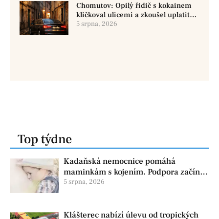
Chomutov: Opilý řidič s kokainem
kličkoval ulicemi a zkoušel uplatit
policisty
5 srpna, 2026
Top týdne
Kadaňská nemocnice pomáhá
maminkám s kojením. Podpora začíná
už před porodem
5 srpna, 2026
Klášterec nabízí úlevu od tropických