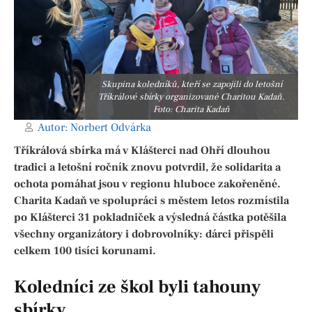
Skupina koledníků, kteří se zapojili do letošní
Tříkrálové sbírky organizované Charitou Kadaň.
Foto: Charita Kadaň
Autor:
Norbert Odvárka
Tříkrálová sbírka má v Klášterci nad Ohří dlouhou
tradici a letošní ročník znovu potvrdil, že solidarita a
ochota pomáhat jsou v regionu hluboce zakořeněné.
Charita Kadaň ve spolupráci s městem letos rozmístila
po Klášterci 31 pokladniček a výsledná částka potěšila
všechny organizátory i dobrovolníky: dárci přispěli
celkem 100 tisíci korunami.
Koledníci ze škol byli tahouny
sbírky