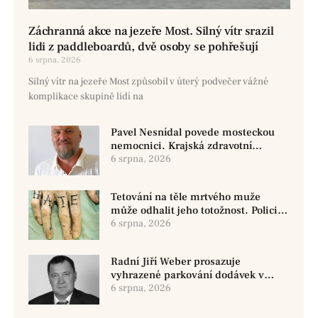
Záchranná akce na jezeře Most. Silný vítr srazil
lidi z paddleboardů, dvě osoby se pohřešují
6 srpna, 2026
Silný vítr na jezeře Most způsobil v úterý podvečer vážné
komplikace skupině lidí na
Pavel Nesnídal povede mosteckou
nemocnici. Krajská zdravotní
oznámila změnu ve vedení
6 srpna, 2026
Tetování na těle mrtvého muže
může odhalit jeho totožnost. Policie
žádá o pomoc
6 srpna, 2026
Radní Jiří Weber prosazuje
vyhrazené parkování dodávek v
Chomutově
6 srpna, 2026