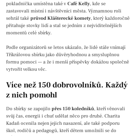
pokladnička umístěna také v
Café Kelly
, kde se
zastavovali místní i návštěvníci města. Významnou roli
sehrál také
průvod Klášterecké komety
, který každoročně
přitahuje stovky lidí a stal se jedním z nejviditelnějších
momentů celé sbírky.
Podle organizátorů se letos ukázalo, že lidé stále vnímají
Tříkrálovou sbírku jako důvěryhodnou a smysluplnou
formu pomoci — a že i menší příspěvky dokážou společně
vytvořit velkou věc.
Více než 150 dobrovolníků. Každý
z nich pomohl
Do sbírky se zapojilo
přes 150 koledníků
, kteří věnovali
svůj čas, energii i chuť udělat něco pro druhé. Charita
Kadaň ocenila nejen jejich nasazení, ale také podporu
škol, rodičů a pedagogů, kteří dětem umožnili se do