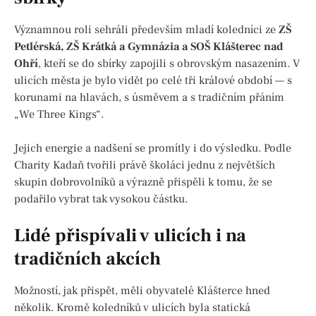
Významnou roli sehráli především mladí koledníci ze
ZŠ
Petlérská, ZŠ Krátká a Gymnázia a SOŠ Klášterec nad
Ohří
, kteří se do sbírky zapojili s obrovským nasazením. V
ulicích města je bylo vidět po celé tři králové období — s
korunami na hlavách, s úsměvem a s tradičním přáním
„We Three Kings“.
Jejich energie a nadšení se promítly i do výsledku. Podle
Charity Kadaň tvořili právě školáci jednu z největších
skupin dobrovolníků a výrazně přispěli k tomu, že se
podařilo vybrat tak vysokou částku.
Lidé přispívali v ulicích i na
tradičních akcích
Možností, jak přispět, měli obyvatelé Klášterce hned
několik. Kromě koledníků v ulicích byla statická