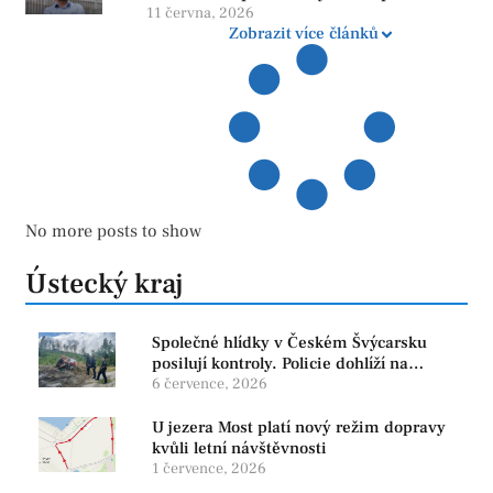
více otazníků než jistot
11 června, 2026
Zobrazit více článků
No more posts to show
Ústecký kraj
Společné hlídky v Českém Švýcarsku
posilují kontroly. Policie dohlíží na
bezpečnost i ochranu přírody
6 července, 2026
U jezera Most platí nový režim dopravy
kvůli letní návštěvnosti
1 července, 2026