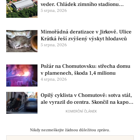
veder. Chládek zimního stadionu
pomůže seniorům i nemocným
5 srpna, 2026
Mimořádná deratizace v Jirkově. Ulice
Krátká řeší zvýšený výskyt hlodavců
5 srpna, 2026
Požár na Chomutovsku: střecha domu
v plamenech, škoda 1,4 milionu
4 srpna, 2026
Opilý cyklista v Chomutově: sotva stál,
ale vyrazil do centra. Skončil na kapotě
auta
KOMERČNÍ ČLÁNEK
Nikdy nezmeškejte žádnou důležitou zprávu.