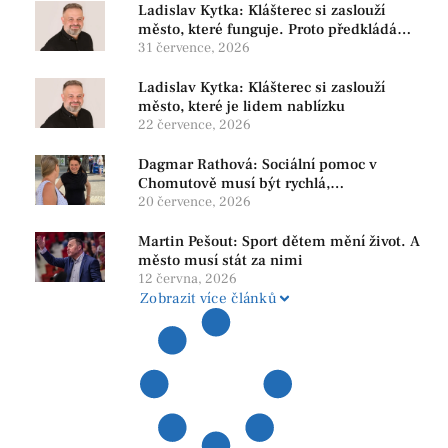
Ladislav Kytka: Klášterec si zaslouží
město, které funguje. Proto předkládáme
program, který řeší skutečné problémy
31 července, 2026
Ladislav Kytka: Klášterec si zaslouží
město, které je lidem nablízku
22 července, 2026
Dagmar Rathová: Sociální pomoc v
Chomutově musí být rychlá,
srozumitelná a férová. Ne udržovat lidi v
20 července, 2026
závislosti
Martin Pešout: Sport dětem mění život. A
město musí stát za nimi
12 června, 2026
Zobrazit více článků