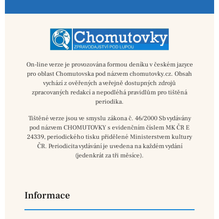
On-line verze je provozována formou deníku v českém jazyce
pro oblast Chomutovska pod názvem chomutovky.cz. Obsah
vychází z ověřených a veřejně dostupných zdrojů
zpracovaných redakcí a nepodléhá pravidlům pro tištěná
periodika.
Tištěné verze jsou ve smyslu zákona č. 46/2000 Sb vydávány
pod názvem CHOMUTOVKY s evidenčním číslem MK ČR E
24339, periodického tisku přidělené Ministerstvem kultury
ČR. Periodicita vydávání je uvedena na každém vydání
(jedenkrát za tři měsíce).
Informace