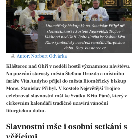
Litoměřický biskup Mons. Stanislav Přibyl při
slavnostní mši v kostele Nejsvětější Trojice v
Klášterci nad Ohří. Bohoslužba ke Svátku Křtu
Páně symbolicky uzavřela vánoční liturgickou
dobu. Foto: klasterec.cz
Autor:
Norbert Odvárka
Klášterec nad Ohří v neděli hostil významnou návštěvu.
Na pozvání starosty města Štefana Drozda a místního
faráře Víta Audyho přijel do města litoměřický biskup
Mons. Stanislav Přibyl. V kostele Nejsvětější Trojice
celebroval slavnostní mši ke Svátku Křtu Páně, který v
církevním kalendáři tradičně uzavírá vánoční
liturgickou dobu.
Slavnostní mše i osobní setkání s
věřícími