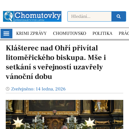
KRIMI ZPRÁVY
CHOMUTOVSKO
POLITIKA
PRÁ
Klášterec nad Ohří přivítal
litoměřického biskupa. Mše i
setkání s veřejností uzavřely
vánoční dobu
Zveřejněno:
14 ledna, 2026