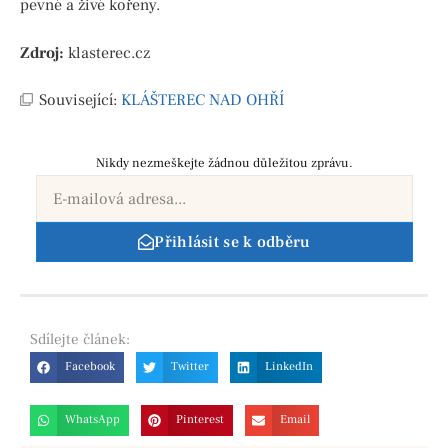
pevné a živé kořeny.
Zdroj:
klasterec.cz
Související:
KLÁŠTEREC NAD OHŘÍ
Nikdy nezmeškejte žádnou důležitou zprávu.
Přihlásit se k odběru
Sdílejte
článek:
Facebook
Twitter
LinkedIn
WhatsApp
Pinterest
Email