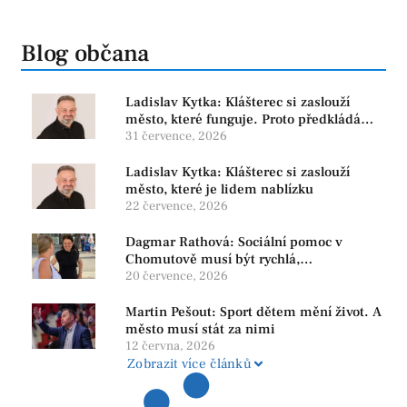
Blog občana
Ladislav Kytka: Klášterec si zaslouží
město, které funguje. Proto předkládáme
program, který řeší skutečné problémy
31 července, 2026
Ladislav Kytka: Klášterec si zaslouží
město, které je lidem nablízku
22 července, 2026
Dagmar Rathová: Sociální pomoc v
Chomutově musí být rychlá,
srozumitelná a férová. Ne udržovat lidi v
20 července, 2026
závislosti
Martin Pešout: Sport dětem mění život. A
město musí stát za nimi
12 června, 2026
Zobrazit více článků