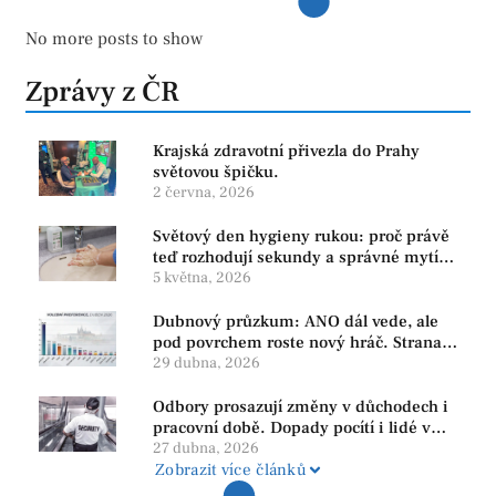
No more posts to show
Zprávy z ČR
Krajská zdravotní přivezla do Prahy
světovou špičku.
2 června, 2026
Světový den hygieny rukou: proč právě
teď rozhodují sekundy a správné mytí
rukou
5 května, 2026
Dubnový průzkum: ANO dál vede, ale
pod povrchem roste nový hráč. Strana
PRO se drží nejvýš mezi menšími
29 dubna, 2026
subjekty
Odbory prosazují změny v důchodech i
pracovní době. Dopady pocítí i lidé v
našem regionu
27 dubna, 2026
Zobrazit více článků