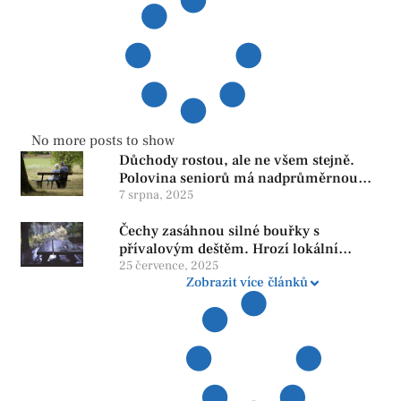
No more posts to show
Důchody rostou, ale ne všem stejně.
Polovina seniorů má nadprůměrnou
penzi, tisíce však žijí pod hranicí
7 srpna, 2025
důstojnosti — SPD chce zrušení vládní
Čechy zasáhnou silné bouřky s
reformy
přívalovým deštěm. Hrozí lokální
zatopení
25 července, 2025
Zobrazit více článků