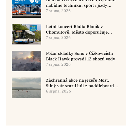
nabídne techniku, sport i jízdy
historickými vozy
7 srpna, 2026
Letní koncert Rádia Blaník v
Chomutově. Město doporučuje
využít MHD
7 srpna, 2026
Požár skládky Sono v Čížkovicích:
Black Hawk provedl 12 shozů vody
7 srpna, 2026
Záchranná akce na jezeře Most.
Silný vítr srazil lidi z paddleboardů,
dvě osoby se pohřešují
6 srpna, 2026