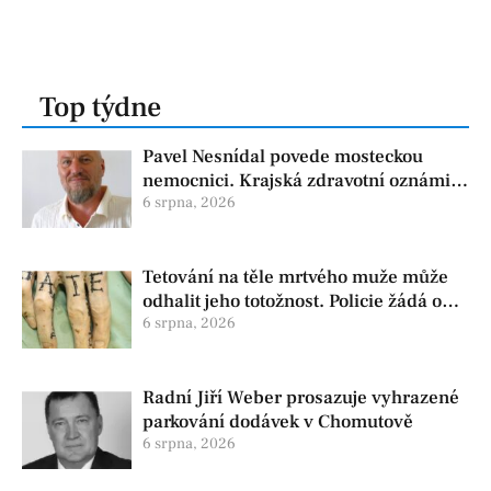
Top týdne
Pavel Nesnídal povede mosteckou
nemocnici. Krajská zdravotní oznámila
změnu ve vedení
6 srpna, 2026
Tetování na těle mrtvého muže může
odhalit jeho totožnost. Policie žádá o
pomoc
6 srpna, 2026
Radní Jiří Weber prosazuje vyhrazené
parkování dodávek v Chomutově
6 srpna, 2026