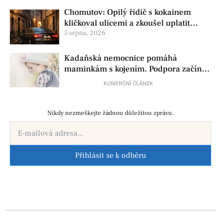
Chomutov: Opilý řidič s kokainem
kličkoval ulicemi a zkoušel uplatit
policisty
5 srpna, 2026
Kadaňská nemocnice pomáhá
maminkám s kojením. Podpora začíná
už před porodem
KOMERČNÍ ČLÁNEK
Nikdy nezmeškejte žádnou důležitou zprávu.
Přihlásit se k odběru