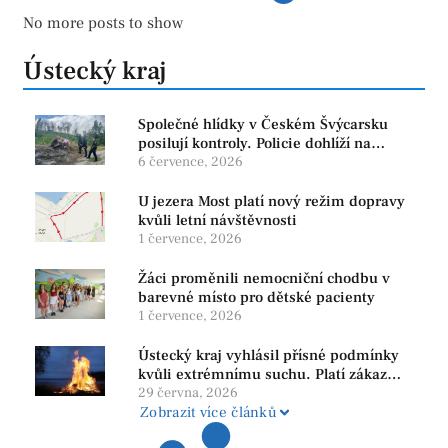
No more posts to show
Ústecký kraj
Společné hlídky v Českém Švýcarsku
posilují kontroly. Policie dohlíží na
bezpečnost i ochranu přírody
6 července, 2026
U jezera Most platí nový režim dopravy
kvůli letní návštěvnosti
1 července, 2026
Žáci proměnili nemocniční chodbu v
barevné místo pro dětské pacienty
1 července, 2026
Ústecký kraj vyhlásil přísné podmínky
kvůli extrémnímu suchu. Platí zákaz
ohňů i pyrotechniky
29 června, 2026
Zobrazit více článků