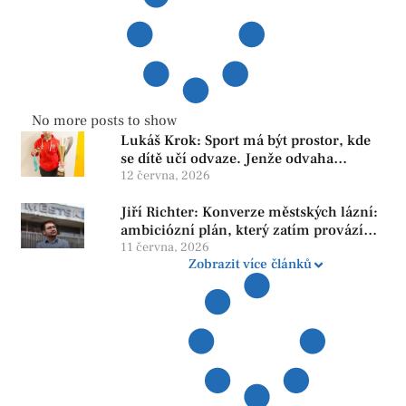
No more posts to show
Lukáš Krok: Sport má být prostor, kde
se dítě učí odvaze. Jenže odvaha
neroste tam, kde se bojí udělat chybu.
12 června, 2026
Jiří Richter: Konverze městských lázní:
ambiciózní plán, který zatím provází
více otazníků než jistot
11 června, 2026
Zobrazit více článků