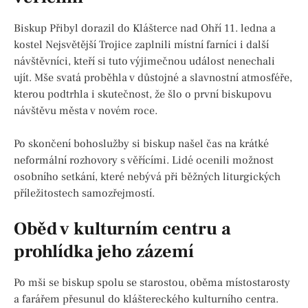
Biskup Přibyl dorazil do Klášterce nad Ohří 11. ledna a
kostel Nejsvětější Trojice zaplnili místní farníci i další
návštěvníci, kteří si tuto výjimečnou událost nenechali
ujít. Mše svatá proběhla v důstojné a slavnostní atmosféře,
kterou podtrhla i skutečnost, že šlo o první biskupovu
návštěvu města v novém roce.
Po skončení bohoslužby si biskup našel čas na krátké
neformální rozhovory s věřícími. Lidé ocenili možnost
osobního setkání, které nebývá při běžných liturgických
příležitostech samozřejmostí.
Oběd v kulturním centru a
prohlídka jeho zázemí
Po mši se biskup spolu se starostou, oběma místostarosty
a farářem přesunul do kláštereckého kulturního centra.