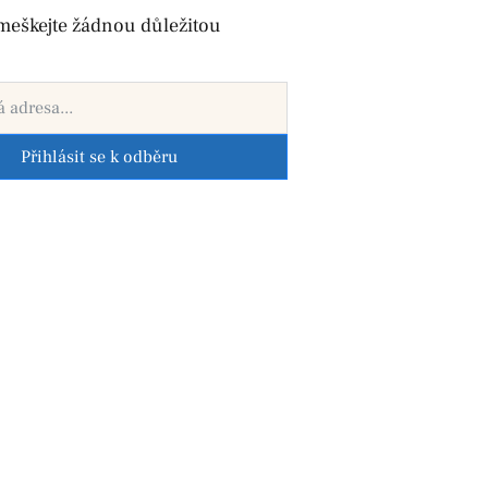
meškejte žádnou důležitou
Přihlásit se k odběru