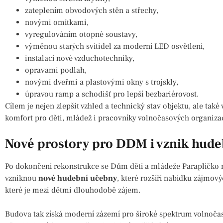
zateplením obvodových stěn a střechy,
novými omítkami,
vyregulováním otopné soustavy,
výměnou starých svítidel za moderní LED osvětlení,
instalací nové vzduchotechniky,
opravami podlah,
novými dveřmi a plastovými okny s trojskly,
úpravou ramp a schodišť pro lepší bezbariérovost.
Cílem je nejen zlepšit vzhled a technický stav objektu, ale také
komfort pro děti, mládež i pracovníky volnočasových organizac
Nové prostory pro DDM i vznik hud
Po dokončení rekonstrukce se Dům dětí a mládeže Paraplíčko roz
vzniknou
nové hudební učebny
, které rozšíří nabídku zájmový
které je mezi dětmi dlouhodobě zájem.
Budova tak získá moderní zázemí pro široké spektrum volnoča