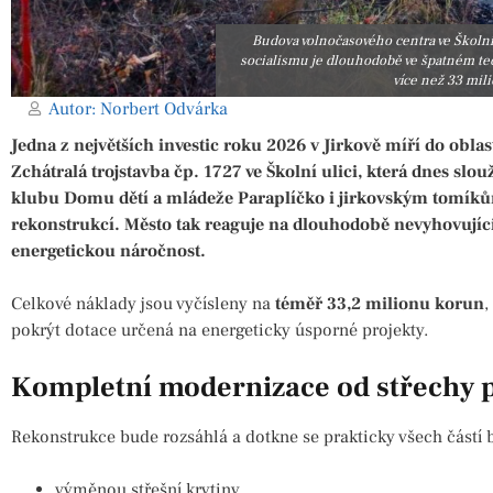
Budova volnočasového centra ve Školní
socialismu je dlouhodobě ve špatném te
více než 33 mili
Autor:
Norbert Odvárka
Jedna z největších investic roku 2026 v Jirkově míří do oblas
Zchátralá trojstavba čp. 1727 ve Školní ulici, která dnes 
klubu Domu dětí a mládeže Paraplíčko i jirkovským tomík
rekonstrukcí. Město tak reaguje na dlouhodobě nevyhovující
energetickou náročnost.
Celkové náklady jsou vyčísleny na
téměř 33,2 milionu korun
,
pokrýt dotace určená na energeticky úsporné projekty.
Kompletní modernizace od střechy 
Rekonstrukce bude rozsáhlá a dotkne se prakticky všech částí b
výměnou střešní krytiny,