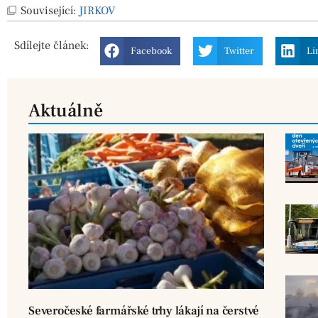
Související:
JIRKOV
Sdílejte
článek:
Facebook
Twitter
Li
Aktuálně
Severočeské farmářské trhy lákají na čerstvé