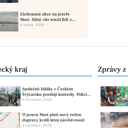
Záchranná akce na jezeře
Most. Silný vítr srazil lidi z
paddleboardů, dvě osoby se
6 srpna, 2026
pohřešují
cký kraj
Zprávy z
Společné hlídky v Českém
Švýcarsku posilují kontroly. Policie
dohlíží na bezpečnost i ochranu
6 července, 2026
přírody
U jezera Most platí nový režim
dopravy kvůli letní návštěvnosti
1 července, 2026