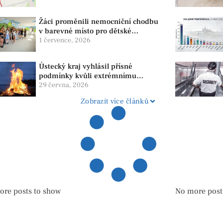
Žáci proměnili nemocniční chodbu
v barevné místo pro dětské
pacienty
1 července, 2026
Ústecký kraj vyhlásil přísné
podmínky kvůli extrémnímu
suchu. Platí zákaz ohňů i
29 června, 2026
pyrotechniky
Zobrazit více článků
ore posts to show
No more post