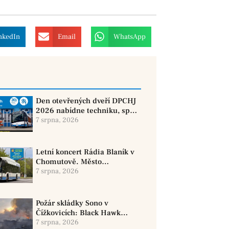
nkedIn
Email
WhatsApp
Den otevřených dveří DPCHJ
2026 nabídne techniku, sport
i jízdy historickými vozy
7 srpna, 2026
Letní koncert Rádia Blaník v
Chomutově. Město
doporučuje využít MHD
7 srpna, 2026
Požár skládky Sono v
Čížkovicích: Black Hawk
provedl 12 shozů vody
7 srpna, 2026