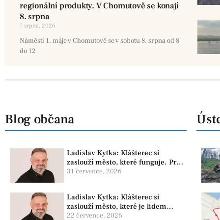
regionální produkty. V Chomutově se konají
8. srpna
7 srpna, 2026
Náměstí 1. máje v Chomutově se v sobotu 8. srpna od 8
do 12
Blog občana
Úste
Ladislav Kytka: Klášterec si
zaslouží město, které funguje. Proto
předkládáme program, který řeší
31 července, 2026
skutečné problémy
Ladislav Kytka: Klášterec si
zaslouží město, které je lidem
nablízku
22 července, 2026