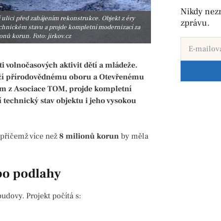
Nikdy nez
 ulici před zahájením rekonstrukce. Objekt z éry
zprávu.
chnickém stavu a projde kompletní modernizací za
onů korun. Foto: jirkov.cz
ti volnočasových aktivit dětí a mládeže.
slouží přírodovědnému oboru a Otevřenému
ům z Asociace TOM, projde kompletní
 technický stav objektu i jeho vysokou
 přičemž více než
8 milionů korun
by měla
po podlahy
udovy. Projekt počítá s: