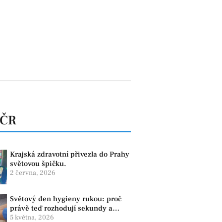
 ČR
Krajská zdravotní přivezla do Prahy
světovou špičku.
2 června, 2026
Světový den hygieny rukou: proč
právě teď rozhodují sekundy a
správné mytí rukou
5 května, 2026