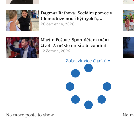
Dagmar Rathová: Sociální pomoc v
Chomutově musí být rychlá,
srozumitelná a férová. Ne udržovat
20 července, 2026
lidi v závislosti
Martin Pešout: Sport dětem mění
život. A město musí stát za nimi
12 června, 2026
Zobrazit více článků
No more posts to show
No m