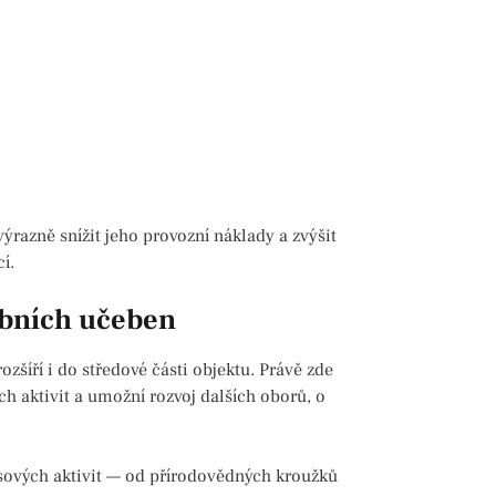
 výrazně snížit jeho provozní náklady a zvýšit
í.
ebních učeben
šíří i do středové části objektu. Právě zde
ch aktivit a umožní rozvoj dalších oborů, o
sových aktivit — od přírodovědných kroužků