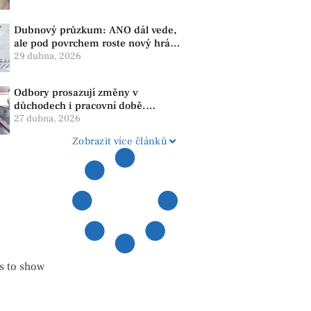
Dubnový průzkum: ANO dál vede,
ale pod povrchem roste nový hráč.
Strana PRO se drží nejvýš mezi
29 dubna, 2026
menšími subjekty
Odbory prosazují změny v
důchodech i pracovní době.
Dopady pocítí i lidé v našem
27 dubna, 2026
regionu
Zobrazit více článků
s to show