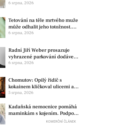
zdravotní oznámila změnu ve
6 srpna, 2026
vedení
Tetování na těle mrtvého muže
může odhalit jeho totožnost.
Policie žádá o pomoc
6 srpna, 2026
Radní Jiří Weber prosazuje
vyhrazené parkování dodávek
v Chomutově
6 srpna, 2026
Chomutov: Opilý řidič s
kokainem kličkoval ulicemi a
zkoušel uplatit policisty
5 srpna, 2026
Kadaňská nemocnice pomáhá
maminkám s kojením. Podpora
začíná už před porodem
KOMERČNÍ ČLÁNEK