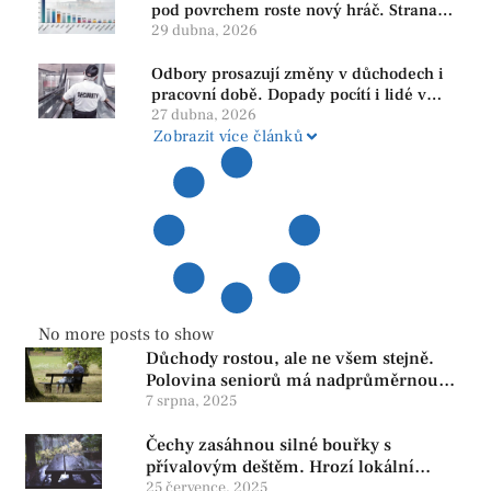
pod povrchem roste nový hráč. Strana
PRO se drží nejvýš mezi menšími
29 dubna, 2026
subjekty
Odbory prosazují změny v důchodech i
pracovní době. Dopady pocítí i lidé v
našem regionu
27 dubna, 2026
Zobrazit více článků
No more posts to show
Důchody rostou, ale ne všem stejně.
Polovina seniorů má nadprůměrnou
penzi, tisíce však žijí pod hranicí
7 srpna, 2025
důstojnosti — SPD chce zrušení vládní
Čechy zasáhnou silné bouřky s
reformy
přívalovým deštěm. Hrozí lokální
zatopení
25 července, 2025