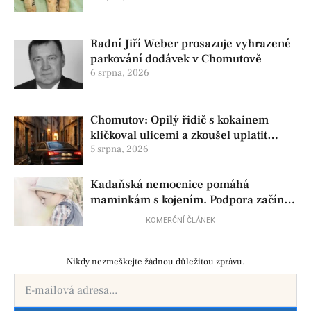
Radní Jiří Weber prosazuje vyhrazené
parkování dodávek v Chomutově
6 srpna, 2026
Chomutov: Opilý řidič s kokainem
kličkoval ulicemi a zkoušel uplatit
policisty
5 srpna, 2026
Kadaňská nemocnice pomáhá
maminkám s kojením. Podpora začíná
už před porodem
KOMERČNÍ ČLÁNEK
Nikdy nezmeškejte žádnou důležitou zprávu.