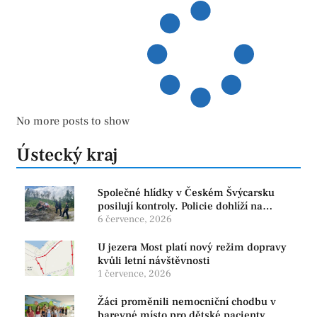
No more posts to show
Ústecký kraj
Společné hlídky v Českém Švýcarsku
posilují kontroly. Policie dohlíží na
bezpečnost i ochranu přírody
6 července, 2026
U jezera Most platí nový režim dopravy
kvůli letní návštěvnosti
1 července, 2026
Žáci proměnili nemocniční chodbu v
barevné místo pro dětské pacienty