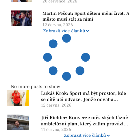
srozumitelná a férová. Ne udržovat lidi v
20 července, 2026
závislosti
Martin Pešout: Sport dětem mění život. A
město musí stát za nimi
12 června, 2026
Zobrazit více článků
No more posts to show
Lukáš Krok: Sport má být prostor, kde
se dítě učí odvaze. Jenže odvaha
neroste tam, kde se bojí udělat chybu.
12 června, 2026
Jiří Richter: Konverze městských lázní:
ambiciózní plán, který zatím provází
více otazníků než jistot
11 června, 2026
Zobrazit více článků