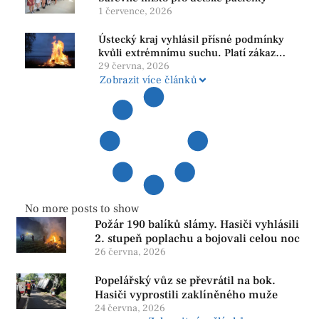
1 července, 2026
Ústecký kraj vyhlásil přísné podmínky
kvůli extrémnímu suchu. Platí zákaz
ohňů i pyrotechniky
29 června, 2026
Zobrazit více článků
No more posts to show
Požár 190 balíků slámy. Hasiči vyhlásili
2. stupeň poplachu a bojovali celou noc
26 června, 2026
Popelářský vůz se převrátil na bok.
Hasiči vyprostili zaklíněného muže
24 června, 2026