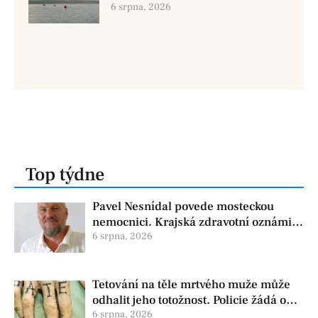
dvě osoby se pohřešují
6 srpna, 2026
Top týdne
Pavel Nesnídal povede mosteckou
nemocnici. Krajská zdravotní oznámila
změnu ve vedení
6 srpna, 2026
Tetování na těle mrtvého muže může
odhalit jeho totožnost. Policie žádá o
pomoc
6 srpna, 2026