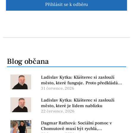
Přihlásit se k odběru
Blog občana
Ladislav Kytka: Klášterec si zaslouží
město, které funguje. Proto předkládáme
program, který řeší skutečné problémy
31 července, 2026
Ladislav Kytka: Klášterec si zaslouží
město, které je lidem nablízku
22 července, 2026
Dagmar Rathová: Sociální pomoc v
Chomutově musí být rychlá,