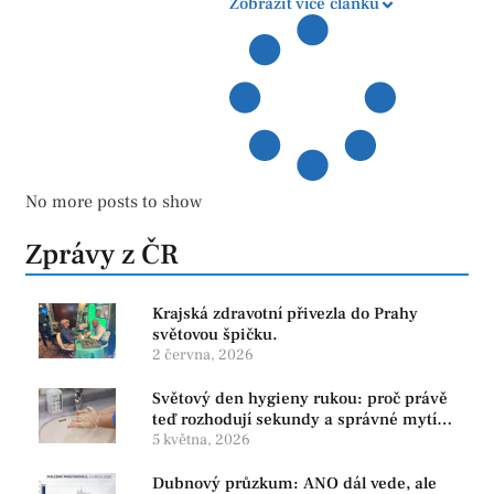
Zobrazit více článků
No more posts to show
Zprávy z ČR
Krajská zdravotní přivezla do Prahy
světovou špičku.
2 června, 2026
Světový den hygieny rukou: proč právě
teď rozhodují sekundy a správné mytí
rukou
5 května, 2026
Dubnový průzkum: ANO dál vede, ale