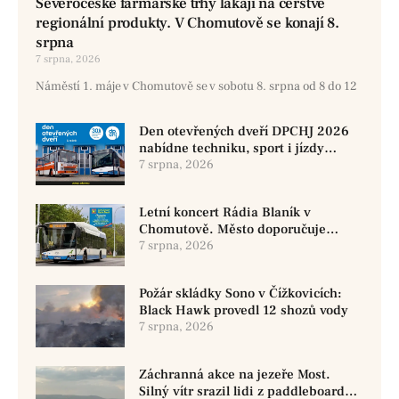
Severočeské farmářské trhy lákají na čerstvé
regionální produkty. V Chomutově se konají 8.
srpna
7 srpna, 2026
Náměstí 1. máje v Chomutově se v sobotu 8. srpna od 8 do 12
Den otevřených dveří DPCHJ 2026
nabídne techniku, sport i jízdy
historickými vozy
7 srpna, 2026
Letní koncert Rádia Blaník v
Chomutově. Město doporučuje
využít MHD
7 srpna, 2026
Požár skládky Sono v Čížkovicích:
Black Hawk provedl 12 shozů vody
7 srpna, 2026
Záchranná akce na jezeře Most.
Silný vítr srazil lidi z paddleboardů,