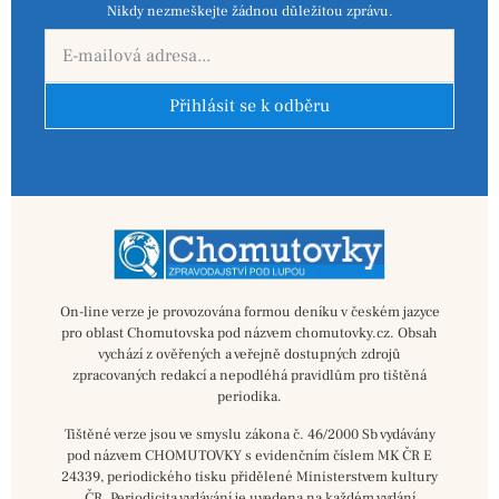
Nikdy nezmeškejte žádnou důležitou zprávu.
Přihlásit se k odběru
On-line verze je provozována formou deníku v českém jazyce
pro oblast Chomutovska pod názvem chomutovky.cz. Obsah
vychází z ověřených a veřejně dostupných zdrojů
zpracovaných redakcí a nepodléhá pravidlům pro tištěná
periodika.
Tištěné verze jsou ve smyslu zákona č. 46/2000 Sb vydávány
pod názvem CHOMUTOVKY s evidenčním číslem MK ČR E
24339, periodického tisku přidělené Ministerstvem kultury
ČR. Periodicita vydávání je uvedena na každém vydání