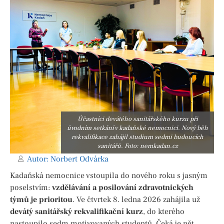
Účastníci devátého sanitářského kurzu při
úvodním setkání v kadaňské nemocnici. Nový běh
rekvalifikace zahájil studium sedmi budoucích
sanitářů. Foto: nemkadan.cz
Autor:
Norbert Odvárka
Kadaňská nemocnice vstoupila do nového roku s jasným
poselstvím:
vzdělávání a posilování zdravotnických
týmů je prioritou
. Ve čtvrtek 8. ledna 2026 zahájila už
devátý sanitářský rekvalifikační kurz
, do kterého
nastoupilo sedm motivovaných studentů. Čeká je pět