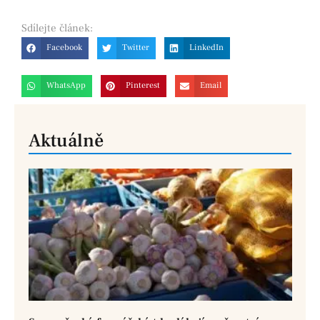
Sdílejte
článek:
Facebook
Twitter
LinkedIn
WhatsApp
Pinterest
Email
Aktuálně