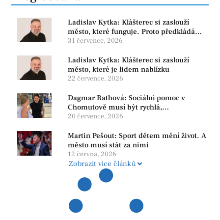
Ladislav Kytka: Klášterec si zaslouží
město, které funguje. Proto předkládáme
program, který řeší skutečné problémy
31 července, 2026
Ladislav Kytka: Klášterec si zaslouží
město, které je lidem nablízku
22 července, 2026
Dagmar Rathová: Sociální pomoc v
Chomutově musí být rychlá,
srozumitelná a férová. Ne udržovat lidi v
20 července, 2026
závislosti
Martin Pešout: Sport dětem mění život. A
město musí stát za nimi
12 června, 2026
Zobrazit více článků