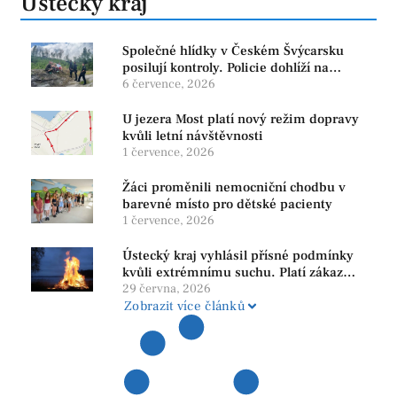
Ústecký kraj
Společné hlídky v Českém Švýcarsku
posilují kontroly. Policie dohlíží na
bezpečnost i ochranu přírody
6 července, 2026
U jezera Most platí nový režim dopravy
kvůli letní návštěvnosti
1 července, 2026
Žáci proměnili nemocniční chodbu v
barevné místo pro dětské pacienty
1 července, 2026
Ústecký kraj vyhlásil přísné podmínky
kvůli extrémnímu suchu. Platí zákaz
ohňů i pyrotechniky
29 června, 2026
Zobrazit více článků