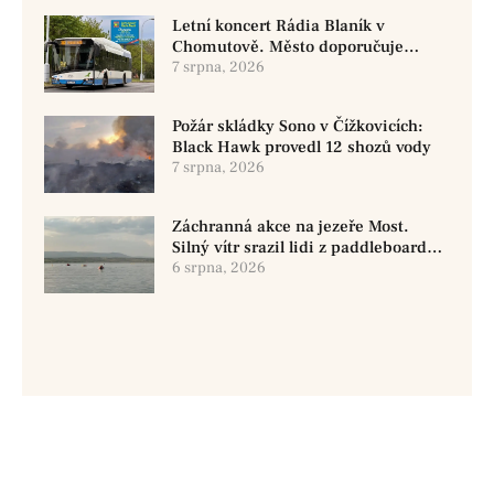
Letní koncert Rádia Blaník v
Chomutově. Město doporučuje
využít MHD
7 srpna, 2026
Požár skládky Sono v Čížkovicích:
Black Hawk provedl 12 shozů vody
7 srpna, 2026
Záchranná akce na jezeře Most.
Silný vítr srazil lidi z paddleboardů,
dvě osoby se pohřešují
6 srpna, 2026