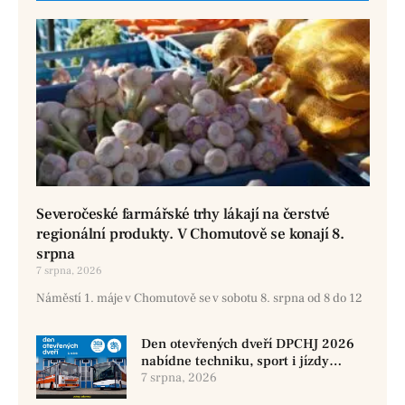
Severočeské farmářské trhy lákají na čerstvé
regionální produkty. V Chomutově se konají 8.
srpna
7 srpna, 2026
Náměstí 1. máje v Chomutově se v sobotu 8. srpna od 8 do 12
Den otevřených dveří DPCHJ 2026
nabídne techniku, sport i jízdy
historickými vozy
7 srpna, 2026