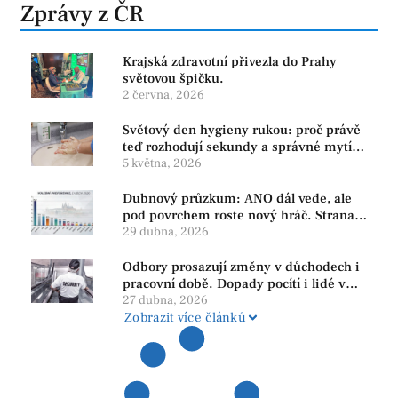
Zprávy z ČR
Krajská zdravotní přivezla do Prahy
světovou špičku.
2 června, 2026
Světový den hygieny rukou: proč právě
teď rozhodují sekundy a správné mytí
rukou
5 května, 2026
Dubnový průzkum: ANO dál vede, ale
pod povrchem roste nový hráč. Strana
PRO se drží nejvýš mezi menšími
29 dubna, 2026
subjekty
Odbory prosazují změny v důchodech i
pracovní době. Dopady pocítí i lidé v
našem regionu
27 dubna, 2026
Zobrazit více článků