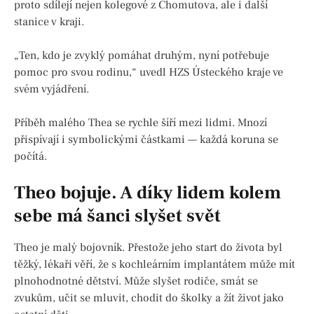
proto sdílejí nejen kolegové z Chomutova, ale i další
stanice v kraji.
„Ten, kdo je zvyklý pomáhat druhým, nyní potřebuje
pomoc pro svou rodinu,“ uvedl HZS Ústeckého kraje ve
svém vyjádření.
Příběh malého Thea se rychle šíří mezi lidmi. Mnozí
přispívají i symbolickými částkami — každá koruna se
počítá.
Theo bojuje. A díky lidem kolem
sebe má šanci slyšet svět
Theo je malý bojovník. Přestože jeho start do života byl
těžký, lékaři věří, že s kochleárním implantátem může mít
plnohodnotné dětství. Může slyšet rodiče, smát se
zvukům, učit se mluvit, chodit do školky a žít život jako