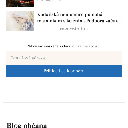
policisty
Kadaňská nemocnice pomáhá
maminkám s kojením. Podpora začíná
už před porodem
KOMERČNÍ ČLÁNEK
Nikdy nezmeškejte žádnou důležitou zprávu.
Přihlásit se k odběru
Blog občana