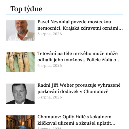
Top týdne
Pavel Nesnídal povede mosteckou
nemocnici. Krajská zdravotní oznámila
změnu ve vedení
6 srpna, 2026
Tetování na těle mrtvého muže může
odhalit jeho totožnost. Policie žádá o
pomoc
6 srpna, 2026
Radní Jiří Weber prosazuje vyhrazené
parkování dodávek v Chomutově
6 srpna, 2026
Chomutov: Opilý řidič s kokainem
kličkoval ulicemi a zkoušel uplatit
5 srpna, 2026