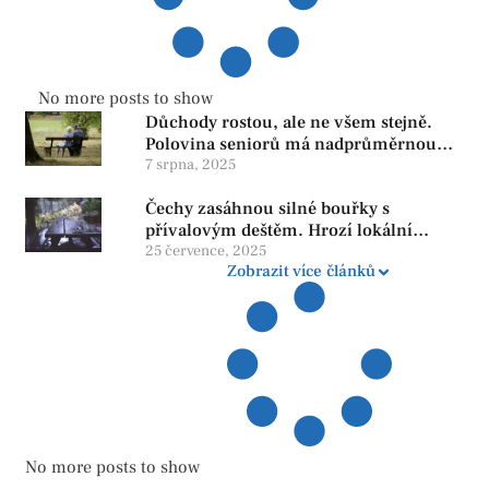
No more posts to show
Důchody rostou, ale ne všem stejně.
Polovina seniorů má nadprůměrnou
penzi, tisíce však žijí pod hranicí
7 srpna, 2025
důstojnosti — SPD chce zrušení vládní
Čechy zasáhnou silné bouřky s
reformy
přívalovým deštěm. Hrozí lokální
zatopení
25 července, 2025
Zobrazit více článků
No more posts to show