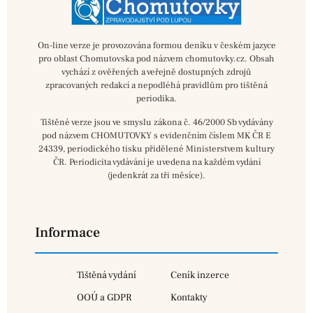
On-line verze je provozována formou deníku v českém jazyce
pro oblast Chomutovska pod názvem chomutovky.cz. Obsah
vychází z ověřených a veřejně dostupných zdrojů
zpracovaných redakcí a nepodléhá pravidlům pro tištěná
periodika.
Tištěné verze jsou ve smyslu zákona č. 46/2000 Sb vydávány
pod názvem CHOMUTOVKY s evidenčním číslem MK ČR E
24339, periodického tisku přidělené Ministerstvem kultury
ČR. Periodicita vydávání je uvedena na každém vydání
(jedenkrát za tři měsíce).
Informace
Tištěná vydání
Ceník inzerce
OOÚ a GDPR
Kontakty