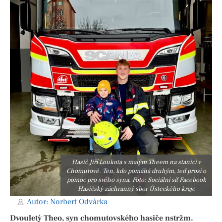
Hasič Jiří Loukota s malým Theem na stanici v
Chomutově. Ten, kdo pomáhá druhým, teď prosí o
pomoc pro svého syna. Foto: Sociální síť Facebook
Hasičský záchranný sbor Ústeckého kraje
Autor:
Norbert Odvárka
Dvouletý Theo, syn chomutovského hasiče nstržm.