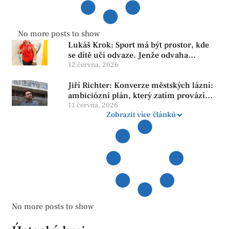
No more posts to show
Lukáš Krok: Sport má být prostor, kde
se dítě učí odvaze. Jenže odvaha
neroste tam, kde se bojí udělat chybu.
12 června, 2026
Jiří Richter: Konverze městských lázní:
ambiciózní plán, který zatím provází
více otazníků než jistot
11 června, 2026
Zobrazit více článků
No more posts to show