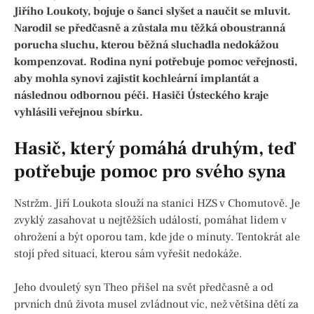
Jiřího Loukoty, bojuje o šanci slyšet a naučit se mluvit.
Narodil se předčasně a zůstala mu těžká oboustranná
porucha sluchu, kterou běžná sluchadla nedokážou
kompenzovat. Rodina nyní potřebuje pomoc veřejnosti,
aby mohla synovi zajistit kochleární implantát a
následnou odbornou péči. Hasiči Ústeckého kraje
vyhlásili veřejnou sbírku.
Hasič, který pomáhá druhým, teď
potřebuje pomoc pro svého syna
Nstržm. Jiří Loukota slouží na stanici HZS v Chomutově. Je
zvyklý zasahovat u nejtěžších událostí, pomáhat lidem v
ohrožení a být oporou tam, kde jde o minuty. Tentokrát ale
stojí před situací, kterou sám vyřešit nedokáže.
Jeho dvouletý syn Theo přišel na svět předčasně a od
prvních dnů života musel zvládnout víc, než většina dětí za