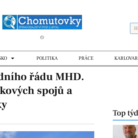
SKO
POLITIKA
PRÁCE
KARLOVAR
ízdního řádu MHD.
kových spojů a
ky
Top tý