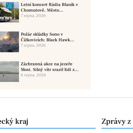
Letní koncert Rádia Blaník v
Chomutově. Město
doporučuje využít MHD
7 srpna, 2026
Požár skládky Sono v
Čížkovicích: Black Hawk
provedl 12 shozů vody
7 srpna, 2026
Záchranná akce na jezeře
Most. Silný vítr srazil lidi z
paddleboardů, dvě osoby se
6 srpna, 2026
pohřešují
cký kraj
Zprávy z