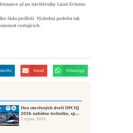
stnance až po návštěvníky Lázní Evženie.
ího řádu podíleli. Výsledná podoba tak
kušenost cestujících.
nkedIn
Email
WhatsApp
Den otevřených dveří DPCHJ
2026 nabídne techniku, sport
i jízdy historickými vozy
7 srpna, 2026