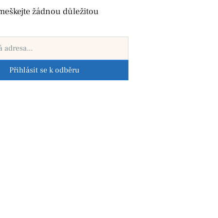
meškejte žádnou důležitou
Přihlásit se k odběru