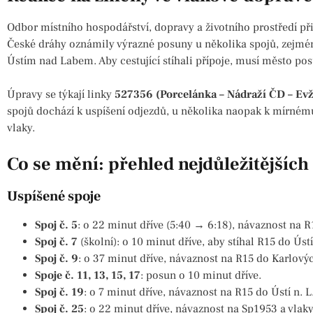
Odbor místního hospodářství, dopravy a životního prostředí p
České dráhy oznámily výrazné posuny u několika spojů, zejmé
Ústím nad Labem. Aby cestující stíhali přípoje, musí město po
Úpravy se týkají linky
527356 (Porcelánka – Nádraží ČD – Evž
spojů dochází k uspíšení odjezdů, u několika naopak k mírnému
vlaky.
Co se mění: přehled nejdůležitějších
Uspíšené spoje
Spoj č. 5
: o 22 minut dříve (5:40 → 6:18), návaznost na R
Spoj č. 7
(školní): o 10 minut dříve, aby stíhal R15 do Ústí
Spoj č. 9
: o 37 minut dříve, návaznost na R15 do Karlový
Spoje č. 11, 13, 15, 17
: posun o 10 minut dříve.
Spoj č. 19
: o 7 minut dříve, návaznost na R15 do Ústí n.
Spoj č. 25
: o 22 minut dříve, návaznost na Sp1953 a vlak