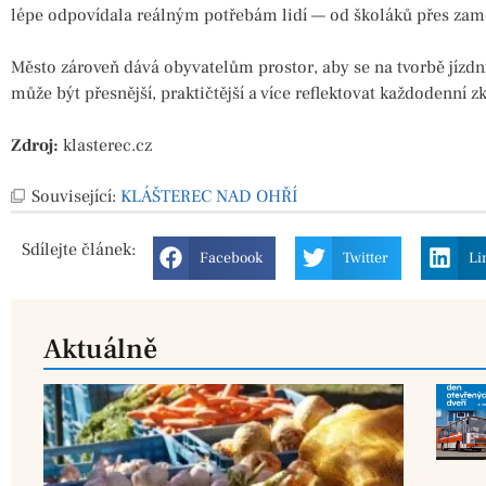
lépe odpovídala reálným potřebám lidí — od školáků přes zamě
Město zároveň dává obyvatelům prostor, aby se na tvorbě jízdn
může být přesnější, praktičtější a více reflektovat každodenní z
Zdroj:
klasterec.cz
Související:
KLÁŠTEREC NAD OHŘÍ
Sdílejte
článek:
Facebook
Twitter
Li
Aktuálně