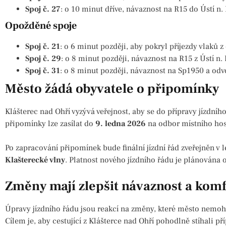
Spoj č. 27
: o 10 minut dříve, návaznost na R15 do Ústí n. 
Opožděné spoje
Spoj č. 21
: o 6 minut později, aby pokryl příjezdy vlaků 
Spoj č. 29
: o 8 minut později, návaznost na R15 z Ústí n. 
Spoj č. 31
: o 8 minut později, návaznost na Sp1950 a od
Město žádá obyvatele o připomínky
Klášterec nad Ohří vyzývá veřejnost, aby se do přípravy jízdníh
připomínky lze zasílat do
9. ledna 2026
na odbor místního hosp
Po zapracování připomínek bude finální jízdní řád zveřejněn v
Klašterecké vlny
. Platnost nového jízdního řádu je plánována
Změny mají zlepšit návaznost a komf
Úpravy jízdního řádu jsou reakcí na změny, které město nemohlo
Cílem je, aby cestující z Klášterce nad Ohří pohodlně stíhali p