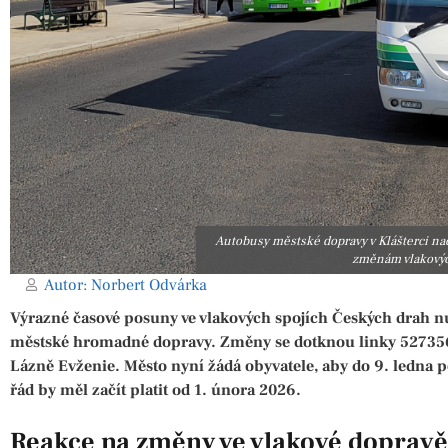
Autobusy městské dopravy v Klášterci nad
změnám vlakových
Autor:
Norbert Odvárka
Výrazné časové posuny ve vlakových spojích Českých drah nut
městské hromadné dopravy. Změny se dotknou linky 527356,
Lázně Evženie. Město nyní žádá obyvatele, aby do 9. ledna p
řád by měl začít platit od 1. února 2026.
Reakce na změny ve vlakové dopravě