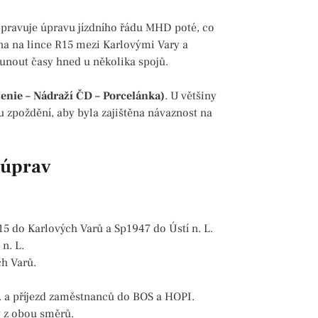
řipravuje úpravu jízdního řádu MHD poté, co
na na lince R15 mezi Karlovými Vary a
sunout časy hned u několika spojů.
enie – Nádraží ČD – Porcelánka)
. U většiny
 zpoždění, aby byla zajištěna návaznost na
 úprav
15 do Karlových Varů a Sp1947 do Ústí n. L.
 n. L.
ch Varů.
 L. a příjezd zaměstnanců do BOS a HOPI.
y z obou směrů.