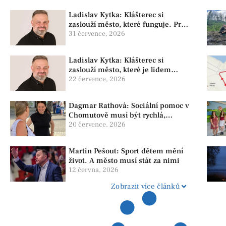
Ladislav Kytka: Klášterec si
zaslouží město, které funguje. Proto
předkládáme program, který řeší
31 července, 2026
skutečné problémy
Ladislav Kytka: Klášterec si
zaslouží město, které je lidem
nablízku
22 července, 2026
Dagmar Rathová: Sociální pomoc v
Chomutově musí být rychlá,
srozumitelná a férová. Ne udržovat
20 července, 2026
lidi v závislosti
Martin Pešout: Sport dětem mění
život. A město musí stát za nimi
12 června, 2026
Zobrazit více článků