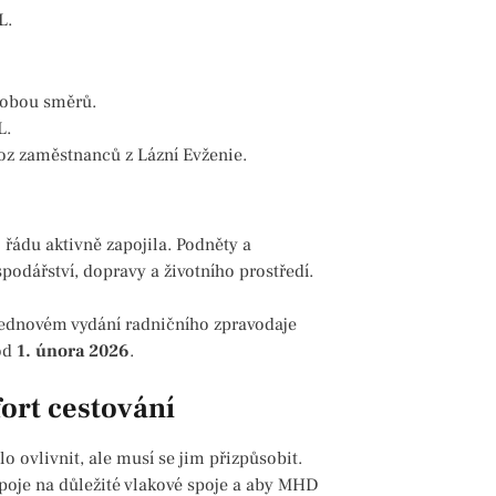
L.
z obou směrů.
L.
voz zaměstnanců z Lázní Evženie.
o řádu aktivně zapojila. Podněty a
odářství, dopravy a životního prostředí.
 lednovém vydání radničního zpravodaje
 od
1. února 2026
.
ort cestování
 ovlivnit, ale musí se jim přizpůsobit.
řípoje na důležité vlakové spoje a aby MHD