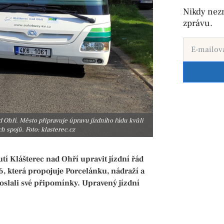
Nikdy nez
zprávu.
 Ohří. Město připravuje úpravu jízdního řádu kvůli
 spojů. Foto: klasterec.cz
í Klášterec nad Ohří upravit jízdní řád
 která propojuje Porcelánku, nádraží a
oslali své připomínky. Upravený jízdní