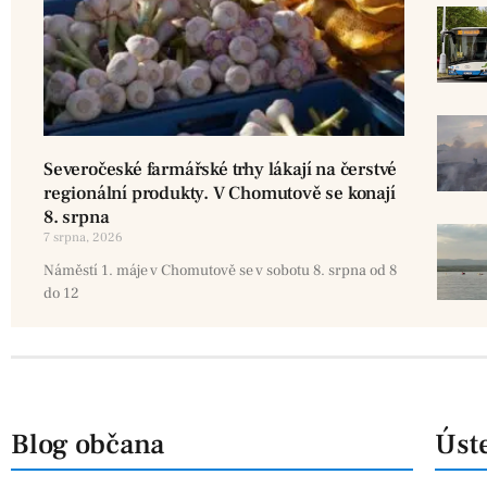
Severočeské farmářské trhy lákají na čerstvé
regionální produkty. V Chomutově se konají
8. srpna
7 srpna, 2026
Náměstí 1. máje v Chomutově se v sobotu 8. srpna od 8
do 12
Blog občana
Úste