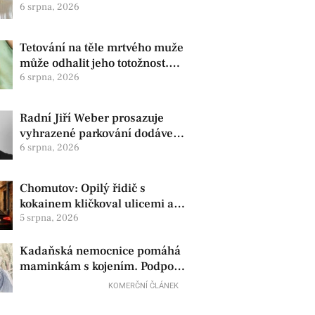
zdravotní oznámila změnu ve
6 srpna, 2026
vedení
Tetování na těle mrtvého muže
může odhalit jeho totožnost.
Policie žádá o pomoc
6 srpna, 2026
Radní Jiří Weber prosazuje
vyhrazené parkování dodávek
v Chomutově
6 srpna, 2026
Chomutov: Opilý řidič s
kokainem kličkoval ulicemi a
zkoušel uplatit policisty
5 srpna, 2026
Kadaňská nemocnice pomáhá
maminkám s kojením. Podpora
začíná už před porodem
KOMERČNÍ ČLÁNEK