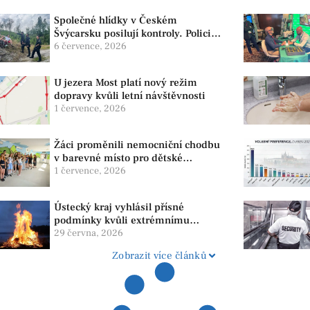
Společné hlídky v Českém
Švýcarsku posilují kontroly. Policie
dohlíží na bezpečnost i ochranu
6 července, 2026
přírody
U jezera Most platí nový režim
dopravy kvůli letní návštěvnosti
1 července, 2026
Žáci proměnili nemocniční chodbu
v barevné místo pro dětské
pacienty
1 července, 2026
Ústecký kraj vyhlásil přísné
podmínky kvůli extrémnímu
suchu. Platí zákaz ohňů i
29 června, 2026
pyrotechniky
Zobrazit více článků