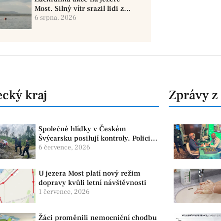
Most. Silný vítr srazil lidi z
paddleboardů, dvě osoby se
6 srpna, 2026
pohřešují
cký kraj
Zprávy z
Společné hlídky v Českém
Švýcarsku posilují kontroly. Policie
dohlíží na bezpečnost i ochranu
6 července, 2026
přírody
U jezera Most platí nový režim
dopravy kvůli letní návštěvnosti
1 července, 2026
Žáci proměnili nemocniční chodbu