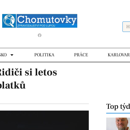
SKO
POLITIKA
PRÁCE
KARLOVAR
diči si letos
platků
Top tý