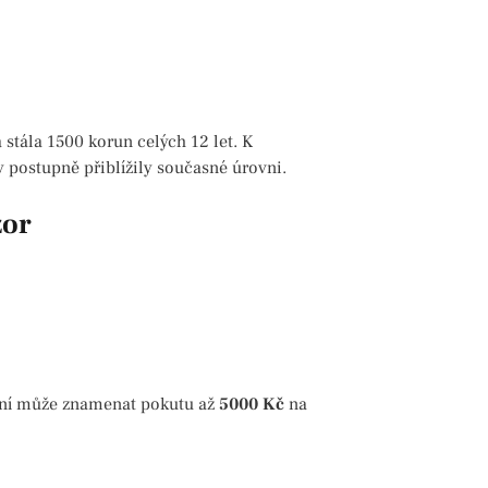
stála 1500 korun celých 12 let. K
y postupně přiblížily současné úrovni.
zor
z ní může znamenat pokutu až
5000 Kč
na