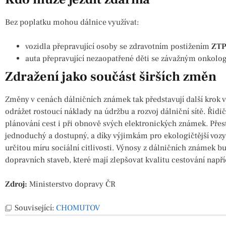
Bez poplatku mohou dálnice využívat:
vozidla přepravující osoby se zdravotním postižením
ZT
auta přepravující nezaopatřené děti se závažným onko
Zdražení jako součást širších změn
Změny v cenách dálničních známek tak představují další krok v
odrážet rostoucí náklady na údržbu a rozvoj dálniční sítě. Řidi
plánování cest i při obnově svých elektronických známek. Přest
jednoduchý a dostupný, a díky výjimkám pro ekologičtější vozy 
určitou míru sociální citlivosti. Výnosy z dálničních známek bu
dopravních staveb, které mají zlepšovat kvalitu cestování např
Zdroj:
Ministerstvo dopravy ČR
Související:
CHOMUTOV