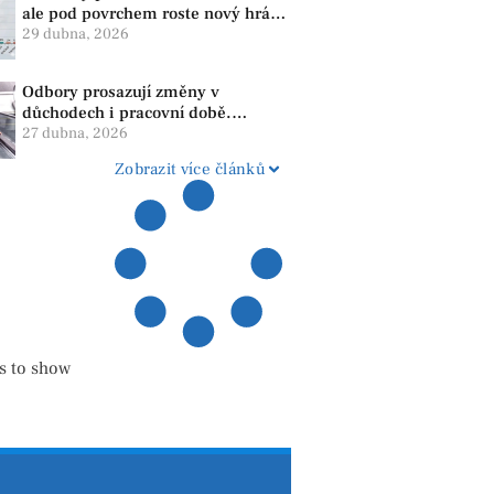
ale pod povrchem roste nový hráč.
Strana PRO se drží nejvýš mezi
29 dubna, 2026
menšími subjekty
Odbory prosazují změny v
důchodech i pracovní době.
Dopady pocítí i lidé v našem
27 dubna, 2026
regionu
Zobrazit více článků
s to show