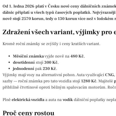
Od 1. ledna 2026 platí v Česku nové ceny dálničních známek.
dálnic připlatí u všech typů časových poplatků. Nejvýrazněj
nově stojí 2570 korun, tedy o 130 korun více než v loňském 
Zdražení všech variant, výjimky pro e
Kromě roční známky se zvýšily i ceny kratších variant.
Měsíční známka
vyjde nově na
480 Kč
,
desetidenní
stojí
300 Kč
,
jednodenní
pak
230 Kč
.
Výjimky mají vozy na alternativní pohon. Auta využívající
CNG,
sazby — roční známka pro tato vozidla stojí
1280 Kč
. Majitelé
p
přibližně čtvrtinové oproti běžným spalovacím motorům. Ročn
Plně
elektrická vozidla
a auta na
vodík
dálniční poplatky nepla
Proč ceny rostou