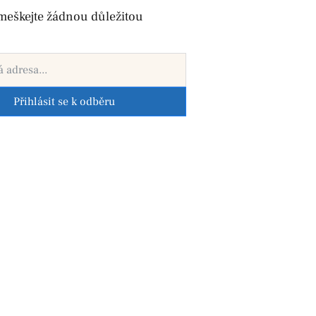
meškejte žádnou důležitou
Přihlásit se k odběru