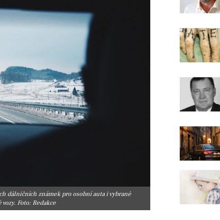
ých dálničních známek pro osobní auta i vybrané
 vozy. Foto: Redakce