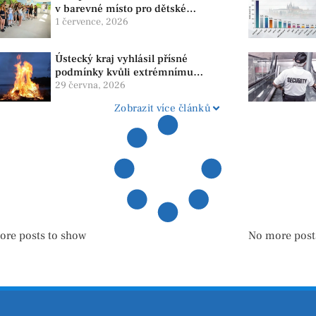
v barevné místo pro dětské
pacienty
1 července, 2026
Ústecký kraj vyhlásil přísné
podmínky kvůli extrémnímu
suchu. Platí zákaz ohňů i
29 června, 2026
pyrotechniky
Zobrazit více článků
ore posts to show
No more post