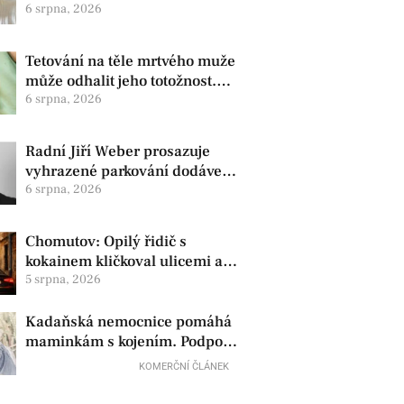
zdravotní oznámila změnu ve
6 srpna, 2026
vedení
Tetování na těle mrtvého muže
může odhalit jeho totožnost.
Policie žádá o pomoc
6 srpna, 2026
Radní Jiří Weber prosazuje
vyhrazené parkování dodávek
v Chomutově
6 srpna, 2026
Chomutov: Opilý řidič s
kokainem kličkoval ulicemi a
zkoušel uplatit policisty
5 srpna, 2026
Kadaňská nemocnice pomáhá
maminkám s kojením. Podpora
začíná už před porodem
KOMERČNÍ ČLÁNEK