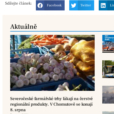
Sdílejte
článek:
Facebook
Twitter
Li
Aktuálně
Severočeské farmářské trhy lákají na čerstvé
regionální produkty. V Chomutově se konají
8. srpna