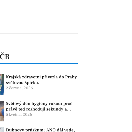
 ČR
Krajská zdravotní přivezla do Prahy
světovou špičku.
2 června, 2026
Světový den hygieny rukou: proč
právě teď rozhodují sekundy a
správné mytí rukou
5 května, 2026
Dubnový průzkum: ANO dál vede,