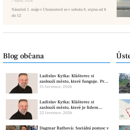
7 srpna, 2026
Náměstí 1. máje v Chomutově se v sobotu 8. srpna od 8
do 12
Blog občana
Úste
Ladislav Kytka: Klášterec si
zaslouží město, které funguje. Proto
předkládáme program, který řeší
31 července, 2026
skutečné problémy
Ladislav Kytka: Klášterec si
zaslouží město, které je lidem
nablízku
22 července, 2026
Dagmar Rathová: Sociální pomoc v