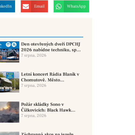
nkedIn
Email
WhatsApp
Den otevřených dveří DPCHJ
2026 nabídne techniku, sport
i jízdy historickými vozy
7 srpna, 2026
Letní koncert Rádia Blaník v
Chomutově. Město
doporučuje využít MHD
7 srpna, 2026
Požár skládky Sono v
Čížkovicích: Black Hawk
provedl 12 shozů vody
7 srpna, 2026
Záchranná akce na jezeře