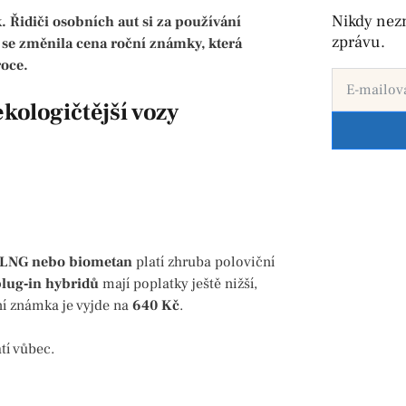
Nikdy nez
 Řidiči osobních aut si za používání
zprávu.
i se změnila cena roční známky, která
roce.
kologičtější vozy
 LNG nebo biometan
platí zhruba poloviční
lug‑in hybridů
mají poplatky ještě nižší,
í známka je vyjde na
640 Kč
.
tí vůbec.