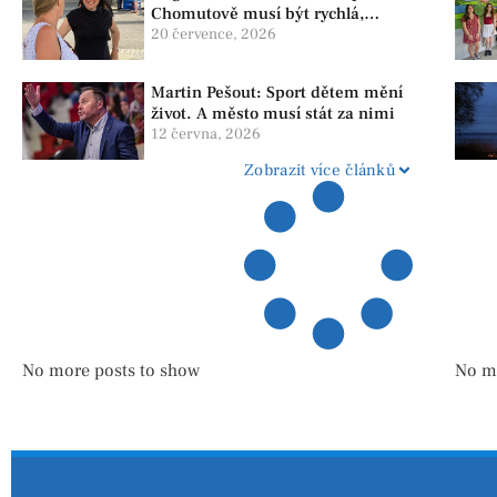
Chomutově musí být rychlá,
srozumitelná a férová. Ne udržovat
20 července, 2026
lidi v závislosti
Martin Pešout: Sport dětem mění
život. A město musí stát za nimi
12 června, 2026
Zobrazit více článků
No more posts to show
No m