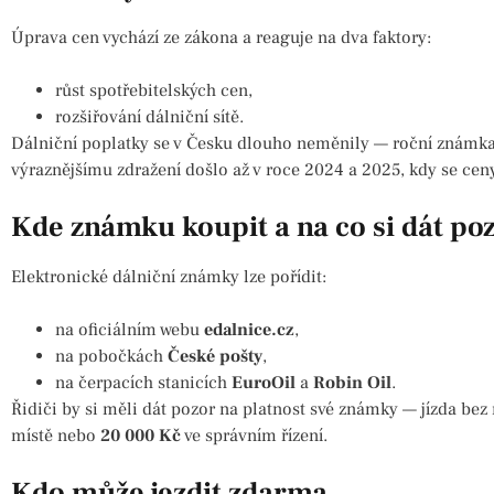
Úprava cen vychází ze zákona a reaguje na dva faktory:
růst spotřebitelských cen,
rozšiřování dálniční sítě.
Dálniční poplatky se v Česku dlouho neměnily — roční známka 
výraznějšímu zdražení došlo až v roce 2024 a 2025, kdy se cen
Kde známku koupit a na co si dát po
Elektronické dálniční známky lze pořídit:
na oficiálním webu
edalnice.cz
,
na pobočkách
České pošty
,
na čerpacích stanicích
EuroOil
a
Robin Oil
.
Řidiči by si měli dát pozor na platnost své známky — jízda be
místě nebo
20 000 Kč
ve správním řízení.
Kdo může jezdit zdarma