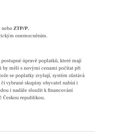
P
nebo
ZTP/P
,
logickým onemocněním.
 postupné úpravě poplatků, které mají
či by měli s novými cenami počítat při
ože se poplatky zvyšují, systém zůstává
či vybrané skupiny obyvatel nabízí i
dou i nadále sloužit k financování
íč Českou republikou.