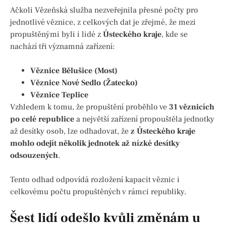
Ačkoli Vězeňská služba nezveřejnila přesné počty pro
jednotlivé věznice, z celkových dat je zřejmé, že mezi
propuštěnými byli i lidé z
Ústeckého kraje
, kde se
nachází tři významná zařízení:
Věznice Bělušice (Most)
Věznice Nové Sedlo (Žatecko)
Věznice Teplice
Vzhledem k tomu, že propuštění proběhlo ve
31 věznicích
po celé republice
a největší zařízení propouštěla jednotky
až desítky osob, lze odhadovat, že
z Ústeckého kraje
mohlo odejít několik jednotek až nízké desítky
odsouzených
.
Tento odhad odpovídá rozložení kapacit věznic i
celkovému počtu propuštěných v rámci republiky.
Šest lidí odešlo kvůli změnám u