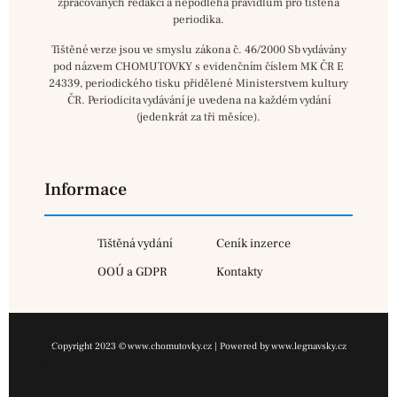
zpracovaných redakcí a nepodléhá pravidlům pro tištěná
periodika.
Tištěné verze jsou ve smyslu zákona č. 46/2000 Sb vydávány
pod názvem CHOMUTOVKY s evidenčním číslem MK ČR E
24339, periodického tisku přidělené Ministerstvem kultury
ČR. Periodicita vydávání je uvedena na každém vydání
(jedenkrát za tři měsíce).
Informace
Tištěná vydání
Ceník inzerce
OOÚ a GDPR
Kontakty
Copyright 2023 © www.chomutovky.cz | Powered by www.legnavsky.cz
×