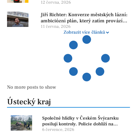
neroste tam, kde se bojí udělat chybu.
12 června, 2026
Jiří Richter: Konverze městských lázní:
ambiciózní plán, který zatím provází
více otazníků než jistot
11 června, 2026
Zobrazit více článků
No more posts to show
Ústecký kraj
Společné hlídky v Českém Švýcarsku
posilují kontroly. Policie dohlíží na
bezpečnost i ochranu přírody
6 července, 2026