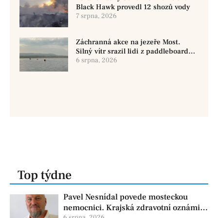
Black Hawk provedl 12 shozů vody
7 srpna, 2026
Záchranná akce na jezeře Most.
Silný vítr srazil lidi z paddleboardů,
dvě osoby se pohřešují
6 srpna, 2026
Top týdne
Pavel Nesnídal povede mosteckou
nemocnici. Krajská zdravotní oznámila
6 srpna, 2026