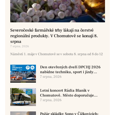
Severočeské farmářské trhy lákají na čerstvé
regionální produkty. V Chomutově se konají 8.
srpna
7 srpna, 2026
Náměstí 1. máje v Chomutově se v sobotu 8. srpna od 8 do 12
Den otevřených dveří DPCHJ 2026
nabídne techniku, sport i jízdy
historickými vozy
7 srpna, 2026
Letní koncert Rádia Blaník v
Chomutově. Město doporučuje
využít MHD
7 srpna, 2026
Požár skládky Sono v Čížkovicích: