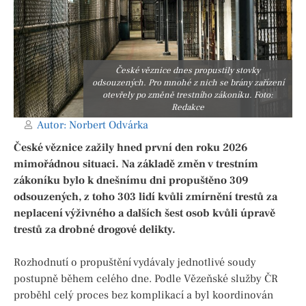
České věznice dnes propustily stovky
odsouzených. Pro mnohé z nich se brány zařízení
otevřely po změně trestního zákoníku. Foto:
Redakce
Autor:
Norbert Odvárka
České věznice zažily hned první den roku 2026
mimořádnou situaci. Na základě změn v trestním
zákoníku bylo k dnešnímu dni propuštěno 309
odsouzených, z toho 303 lidí kvůli zmírnění trestů za
neplacení výživného a dalších šest osob kvůli úpravě
trestů za drobné drogové delikty.
Rozhodnutí o propuštění vydávaly jednotlivé soudy
postupně během celého dne. Podle Vězeňské služby ČR
proběhl celý proces bez komplikací a byl koordinován