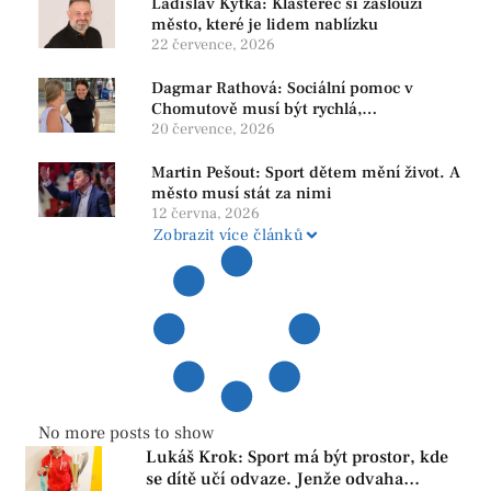
Ladislav Kytka: Klášterec si zaslouží
město, které je lidem nablízku
22 července, 2026
Dagmar Rathová: Sociální pomoc v
Chomutově musí být rychlá,
srozumitelná a férová. Ne udržovat lidi v
20 července, 2026
závislosti
Martin Pešout: Sport dětem mění život. A
město musí stát za nimi
12 června, 2026
Zobrazit více článků
No more posts to show
Lukáš Krok: Sport má být prostor, kde
se dítě učí odvaze. Jenže odvaha