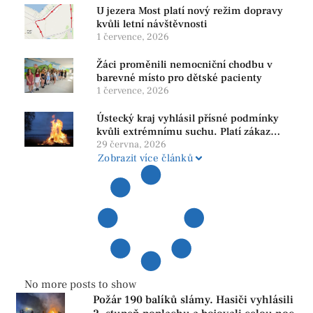
U jezera Most platí nový režim dopravy
kvůli letní návštěvnosti
1 července, 2026
Žáci proměnili nemocniční chodbu v
barevné místo pro dětské pacienty
1 července, 2026
Ústecký kraj vyhlásil přísné podmínky
kvůli extrémnímu suchu. Platí zákaz
ohňů i pyrotechniky
29 června, 2026
Zobrazit více článků
No more posts to show
Požár 190 balíků slámy. Hasiči vyhlásili