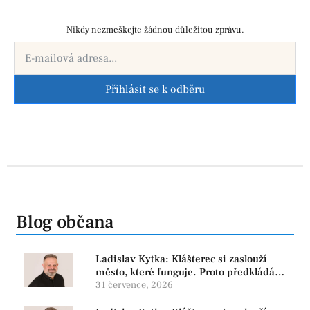
Nikdy nezmeškejte žádnou důležitou zprávu.
Přihlásit se k odběru
Blog občana
Ladislav Kytka: Klášterec si zaslouží
město, které funguje. Proto předkládáme
program, který řeší skutečné problémy
31 července, 2026