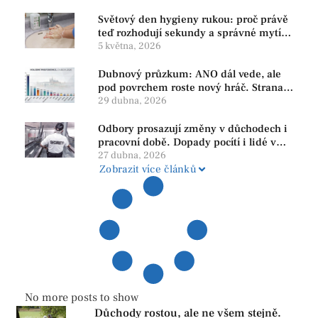
Světový den hygieny rukou: proč právě
teď rozhodují sekundy a správné mytí
rukou
5 května, 2026
Dubnový průzkum: ANO dál vede, ale
pod povrchem roste nový hráč. Strana
PRO se drží nejvýš mezi menšími
29 dubna, 2026
subjekty
Odbory prosazují změny v důchodech i
pracovní době. Dopady pocítí i lidé v
našem regionu
27 dubna, 2026
Zobrazit více článků
No more posts to show
Důchody rostou, ale ne všem stejně.