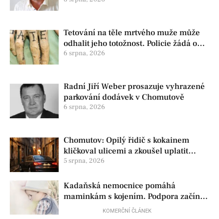
změnu ve vedení
Tetování na těle mrtvého muže může
odhalit jeho totožnost. Policie žádá o
pomoc
6 srpna, 2026
Radní Jiří Weber prosazuje vyhrazené
parkování dodávek v Chomutově
6 srpna, 2026
Chomutov: Opilý řidič s kokainem
kličkoval ulicemi a zkoušel uplatit
policisty
5 srpna, 2026
Kadaňská nemocnice pomáhá
maminkám s kojením. Podpora začíná
už před porodem
KOMERČNÍ ČLÁNEK