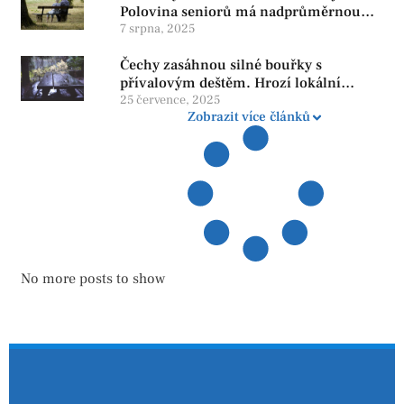
Polovina seniorů má nadprůměrnou
penzi, tisíce však žijí pod hranicí
7 srpna, 2025
důstojnosti — SPD chce zrušení vládní
Čechy zasáhnou silné bouřky s
reformy
přívalovým deštěm. Hrozí lokální
zatopení
25 července, 2025
Zobrazit více článků
No more posts to show