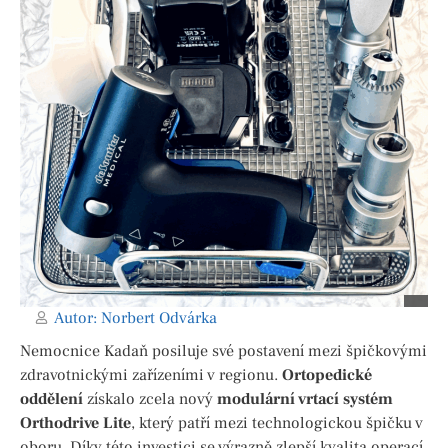
Autor:
Norbert Odvárka
Nemocnice Kadaň posiluje své postavení mezi špičkovými
zdravotnickými zařízeními v regionu.
Ortopedické
oddělení
získalo zcela nový
modulární vrtací systém
Orthodrive Lite
, který patří mezi technologickou špičku v
oboru. Díky této investici se výrazně zlepší kvalita operací