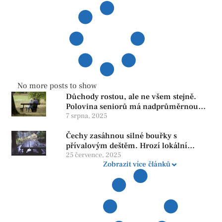
No more posts to show
Důchody rostou, ale ne všem stejně.
Polovina seniorů má nadprůměrnou
penzi, tisíce však žijí pod hranicí
7 srpna, 2025
důstojnosti — SPD chce zrušení vládní
Čechy zasáhnou silné bouřky s
reformy
přívalovým deštěm. Hrozí lokální
zatopení
25 července, 2025
Zobrazit více článků