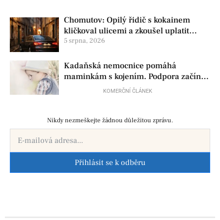
Chomutov: Opilý řidič s kokainem
kličkoval ulicemi a zkoušel uplatit
policisty
5 srpna, 2026
Kadaňská nemocnice pomáhá
maminkám s kojením. Podpora začíná
už před porodem
KOMERČNÍ ČLÁNEK
Nikdy nezmeškejte žádnou důležitou zprávu.
Přihlásit se k odběru