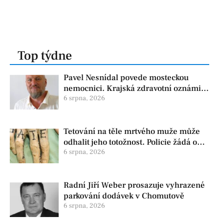
Top týdne
Pavel Nesnídal povede mosteckou
nemocnici. Krajská zdravotní oznámila
změnu ve vedení
6 srpna, 2026
Tetování na těle mrtvého muže může
odhalit jeho totožnost. Policie žádá o
pomoc
6 srpna, 2026
Radní Jiří Weber prosazuje vyhrazené
parkování dodávek v Chomutově
6 srpna, 2026