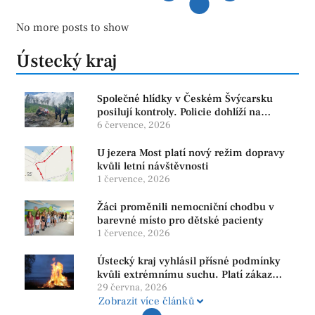
No more posts to show
Ústecký kraj
Společné hlídky v Českém Švýcarsku
posilují kontroly. Policie dohlíží na
bezpečnost i ochranu přírody
6 července, 2026
U jezera Most platí nový režim dopravy
kvůli letní návštěvnosti
1 července, 2026
Žáci proměnili nemocniční chodbu v
barevné místo pro dětské pacienty
1 července, 2026
Ústecký kraj vyhlásil přísné podmínky
kvůli extrémnímu suchu. Platí zákaz
ohňů i pyrotechniky
29 června, 2026
Zobrazit více článků