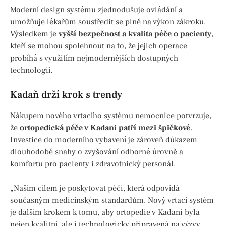
Moderní design systému zjednodušuje ovládání a
umožňuje lékařům soustředit se plně na výkon zákroku.
Výsledkem je
vyšší bezpečnost a kvalita péče o pacienty
,
kteří se mohou spolehnout na to, že jejich operace
probíhá s využitím nejmodernějších dostupných
technologií.
Kadaň drží krok s trendy
Nákupem nového vrtacího systému nemocnice potvrzuje,
že
ortopedická péče v Kadani patří mezi špičkové
.
Investice do moderního vybavení je zároveň důkazem
dlouhodobé snahy o zvyšování odborné úrovně a
komfortu pro pacienty i zdravotnický personál.
„Naším cílem je poskytovat péči, která odpovídá
současným medicínským standardům. Nový vrtací systém
je dalším krokem k tomu, aby ortopedie v Kadani byla
nejen kvalitní, ale i technologicky připravená na výzvy