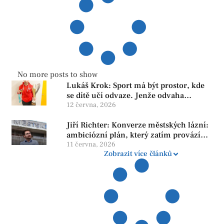
No more posts to show
Lukáš Krok: Sport má být prostor, kde
se dítě učí odvaze. Jenže odvaha
neroste tam, kde se bojí udělat chybu.
12 června, 2026
Jiří Richter: Konverze městských lázní:
ambiciózní plán, který zatím provází
více otazníků než jistot
11 června, 2026
Zobrazit více článků