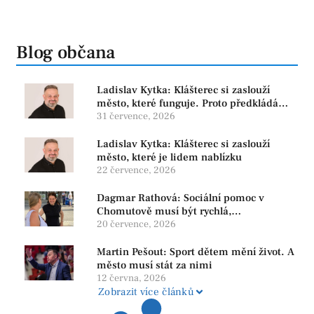
Blog občana
Ladislav Kytka: Klášterec si zaslouží
město, které funguje. Proto předkládáme
program, který řeší skutečné problémy
31 července, 2026
Ladislav Kytka: Klášterec si zaslouží
město, které je lidem nablízku
22 července, 2026
Dagmar Rathová: Sociální pomoc v
Chomutově musí být rychlá,
srozumitelná a férová. Ne udržovat lidi v
20 července, 2026
závislosti
Martin Pešout: Sport dětem mění život. A
město musí stát za nimi
12 června, 2026
Zobrazit více článků