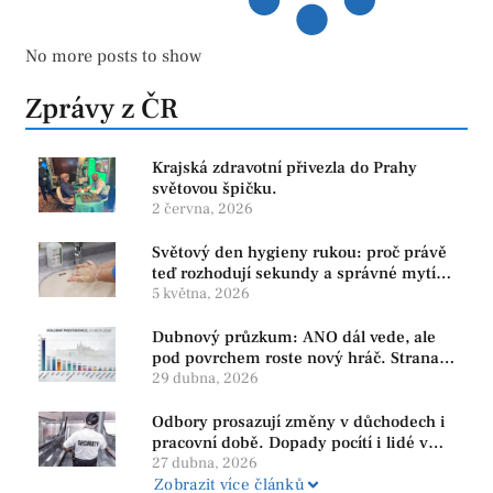
No more posts to show
Zprávy z ČR
Krajská zdravotní přivezla do Prahy
světovou špičku.
2 června, 2026
Světový den hygieny rukou: proč právě
teď rozhodují sekundy a správné mytí
rukou
5 května, 2026
Dubnový průzkum: ANO dál vede, ale
pod povrchem roste nový hráč. Strana
PRO se drží nejvýš mezi menšími
29 dubna, 2026
subjekty
Odbory prosazují změny v důchodech i
pracovní době. Dopady pocítí i lidé v
našem regionu
27 dubna, 2026
Zobrazit více článků