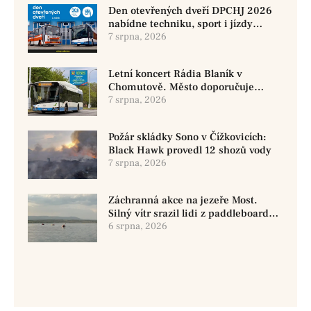
Den otevřených dveří DPCHJ 2026
nabídne techniku, sport i jízdy
historickými vozy
7 srpna, 2026
Letní koncert Rádia Blaník v
Chomutově. Město doporučuje
využít MHD
7 srpna, 2026
Požár skládky Sono v Čížkovicích:
Black Hawk provedl 12 shozů vody
7 srpna, 2026
Záchranná akce na jezeře Most.
Silný vítr srazil lidi z paddleboardů,
dvě osoby se pohřešují
6 srpna, 2026