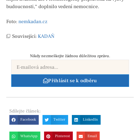
budoucnosti,“ doplnilo vedení nemocnice.
Foto:
nemkadan.cz
Související:
KADAŃ
Nikdy nezmeškejte žádnou důležitou zprávu.
Přihlásit se k odběru
Sdílejte
článek:
Facebook
Twitter
LinkedIn
WhatsApp
Pinterest
Email