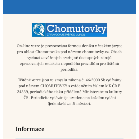
On-line verze je provozována formou deníku v českém jazyce
pro oblast Chomutovska pod názvem chomutovky.cz. Obsah
vychází z ověřených a veřejně dostupných zdrojů
zpracovaných redakcí a nepodléhá pravidlům pro tištěná
periodika.
Tištěné verze jsou ve smyslu zákona č. 46/2000 Sb vydávány
pod názvem CHOMUTOVKY s evidenčním číslem MK ČR E
24339, periodického tisku přidělené Ministerstvem kultury
ČR. Periodicita vydávání je uvedena na každém vydání
(jedenkrát za tři měsíce).
Informace