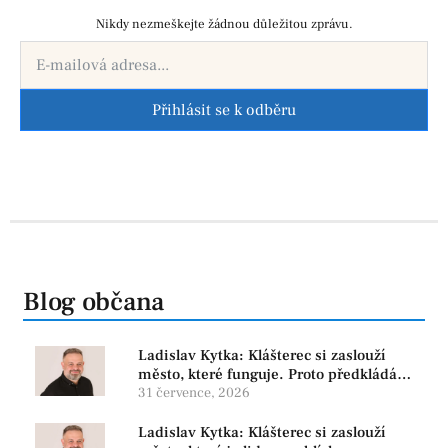
Nikdy nezmeškejte žádnou důležitou zprávu.
Přihlásit se k odběru
Blog občana
Ladislav Kytka: Klášterec si zaslouží
město, které funguje. Proto předkládáme
program, který řeší skutečné problémy
31 července, 2026
Ladislav Kytka: Klášterec si zaslouží