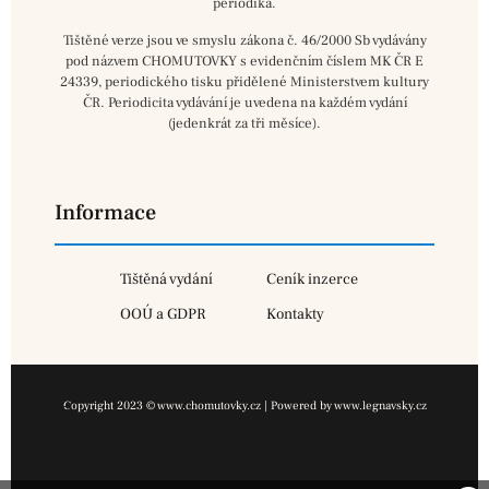
periodika.
Tištěné verze jsou ve smyslu zákona č. 46/2000 Sb vydávány
pod názvem CHOMUTOVKY s evidenčním číslem MK ČR E
24339, periodického tisku přidělené Ministerstvem kultury
ČR. Periodicita vydávání je uvedena na každém vydání
(jedenkrát za tři měsíce).
Informace
Tištěná vydání
Ceník inzerce
OOÚ a GDPR
Kontakty
Copyright 2023 © www.chomutovky.cz | Powered by www.legnavsky.cz
×