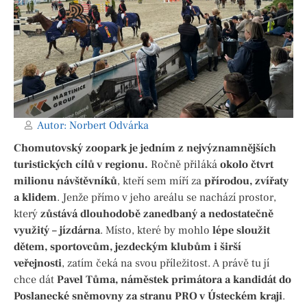
Autor:
Norbert Odvárka
Chomutovský zoopark je jedním z nejvýznamnějších
turistických cílů v regionu.
Ročně přiláká
okolo čtvrt
milionu návštěvníků
, kteří sem míří za
přírodou, zvířaty
a klidem
. Jenže přímo v jeho areálu se nachází prostor,
který
zůstává dlouhodobě zanedbaný a nedostatečně
využitý – jízdárna
. Místo, které by mohlo
lépe sloužit
dětem, sportovcům, jezdeckým klubům i širší
veřejnosti
, zatím čeká na svou příležitost. A právě tu jí
chce dát
Pavel Tůma, náměstek primátora a kandidát do
Poslanecké sněmovny za stranu PRO v Ústeckém kraji
.