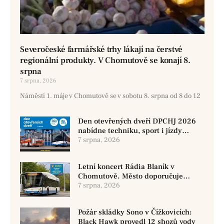
Severočeské farmářské trhy lákají na čerstvé
regionální produkty. V Chomutově se konají 8.
srpna
7 srpna, 2026
Náměstí 1. máje v Chomutově se v sobotu 8. srpna od 8 do 12
Den otevřených dveří DPCHJ 2026
nabídne techniku, sport i jízdy
historickými vozy
7 srpna, 2026
Letní koncert Rádia Blaník v
Chomutově. Město doporučuje
využít MHD
7 srpna, 2026
Požár skládky Sono v Čížkovicích:
Black Hawk provedl 12 shozů vody