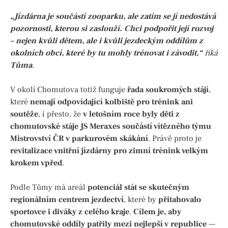
„Jízdárna je součástí zooparku, ale zatím se jí nedostává
pozornosti, kterou si zaslouží. Chci podpořit její rozvoj
– nejen kvůli dětem, ale i kvůli jezdeckým oddílům z
okolních obcí, které by tu mohly trénovat i závodit,“
říká
Tůma
.
V okolí Chomutova totiž funguje
řada soukromých stájí
,
které
nemají odpovídající kolbiště pro trénink ani
soutěže
, i přesto, že
v letošním roce byly děti z
chomutovské stáje JS Meraxes součástí vítězného týmu
Mistrovství ČR v parkurovém skákání
. Právě proto je
revitalizace vnitřní jízdárny pro zimní trénink velkým
krokem vpřed
.
Podle Tůmy má areál
potenciál stát se skutečným
regionálním centrem jezdectví
, které by
přitahovalo
sportovce i diváky z celého kraje
.
Cílem je, aby
chomutovské oddíly patřily mezi nejlepší v republice
—