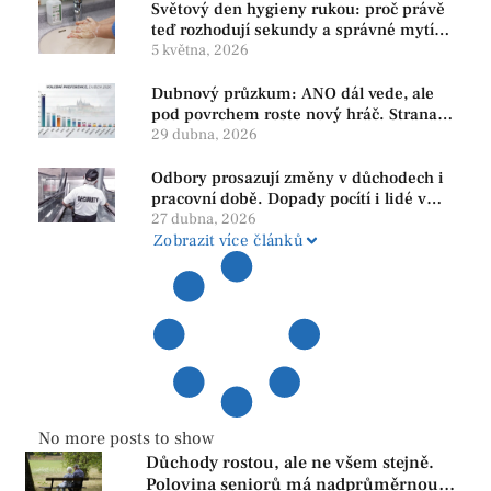
Světový den hygieny rukou: proč právě
teď rozhodují sekundy a správné mytí
rukou
5 května, 2026
Dubnový průzkum: ANO dál vede, ale
pod povrchem roste nový hráč. Strana
PRO se drží nejvýš mezi menšími
29 dubna, 2026
subjekty
Odbory prosazují změny v důchodech i
pracovní době. Dopady pocítí i lidé v
našem regionu
27 dubna, 2026
Zobrazit více článků
No more posts to show
Důchody rostou, ale ne všem stejně.
Polovina seniorů má nadprůměrnou