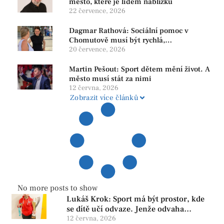
město, které je lidem nablízku
22 července, 2026
Dagmar Rathová: Sociální pomoc v
Chomutově musí být rychlá,
srozumitelná a férová. Ne udržovat lidi v
20 července, 2026
závislosti
Martin Pešout: Sport dětem mění život. A
město musí stát za nimi
12 června, 2026
Zobrazit více článků
No more posts to show
Lukáš Krok: Sport má být prostor, kde
se dítě učí odvaze. Jenže odvaha
neroste tam, kde se bojí udělat chybu.
12 června, 2026