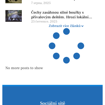
penzi, tisíce však žijí pod hranicí
7 srpna, 2025
důstojnosti — SPD chce zrušení vládní
Čechy zasáhnou silné bouřky s
reformy
přívalovým deštěm. Hrozí lokální
zatopení
25 července, 2025
Zobrazit více článků
No more posts to show
Sociální sítě