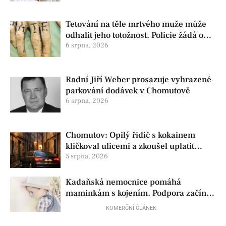
Tetování na těle mrtvého muže může
odhalit jeho totožnost. Policie žádá o
pomoc
6 srpna, 2026
Radní Jiří Weber prosazuje vyhrazené
parkování dodávek v Chomutově
6 srpna, 2026
Chomutov: Opilý řidič s kokainem
kličkoval ulicemi a zkoušel uplatit
policisty
5 srpna, 2026
Kadaňská nemocnice pomáhá
maminkám s kojením. Podpora začíná
už před porodem
KOMERČNÍ ČLÁNEK