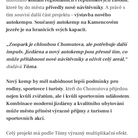
které by do města
přivedly nové návštěvníky
. A právě s
tím souvisí další část projektu –
výstavba nového
autokempu
.
Současný autokemp na Kamencovém
jezeře je na hranicích svých kapacit.
„Zoopark je chloubou Chomutova, ale potřebuje další
impuls. Jízdárna a nový autokemp jsou přesně tím, co
může přitáhnout nové návštěvníky a oživit celý areál,“
dodává
Tůma
.
Nový kemp by měl nabídnout lepší podmínky pro
rodiny, sportovce i turisty
, kteří do Chomutova přijedou
nejen kvůli zvířatům, ale i kvůli sportovním událostem
.
Kombinace moderní jízdárny a kvalitního ubytování
může městu přinést výrazné příjmy z turismu i
sportovních akcí.
Celý projekt má podle Tůmy výrazný multiplikační efekt.