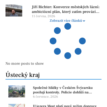
Jiří Richter: Konverze městských lázní:
ambiciózní plán, který zatím provází
více otazníků než jistot
11 června, 2026
Zobrazit více článků
No more posts to show
Ústecký kraj
Společné hlídky v Českém Švýcarsku
posilují kontroly. Policie dohlíží na
bezpečnost i ochranu přírody
6 července, 2026
U jezera Most platí nový režim dopravy