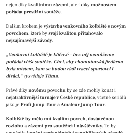
nejen díky
kvalitnímu zázemí
, ale i díky
možnostem
pořádat prestižní soutěže
.
Dalším krokem je
výstavba venkovního kolbiště s novým
povrchem
, které by
svojí kvalitou přitahovalo
nejzajímavější závody
.
„Venkovní kolbiště je klíčové – bez něj nemůžeme
pořádat větší soutěže. Chci, aby chomutovská jízdárna
byla místem, kam se budou rádi vracet sportovci i
diváci,“
vysvětluje
Tůma
.
Právě díky
novému povrchu
by se zde mohly konat i
nejatraktivnější turnaje v České republice
, včetně seriálů
jako je
Profi Jump Tour a Amateur Jump Tour
.
Kolbiště by mělo mít kvalitní povrch, dostatečnou
rozlohu a zázemí pro soutěžící i návštěvníky.
To by
umožnilo
konání regionálních i republikových závodů
,