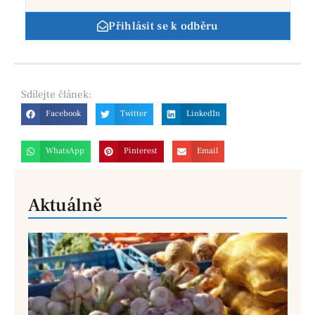
Přihlásit se k odběru
Sdílejte
článek:
Facebook
Twitter
LinkedIn
WhatsApp
Pinterest
Email
Aktuálně