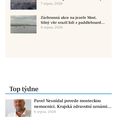
7 srpna, 2026
Záchranná akce na jezeře Most.
Silný vítr srazil lidi z paddleboardů,
dvě osoby se pohřešují
6 srpna, 2026
Top týdne
Pavel Nesnídal povede mosteckou
nemocnici. Krajská zdravotní oznámila
změnu ve vedení
6 srpna, 2026