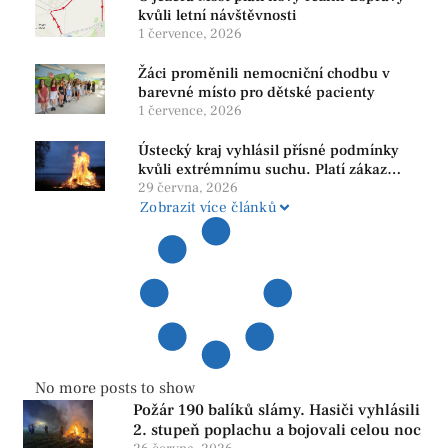
kvůli letní návštěvnosti
1 července, 2026
Žáci proměnili nemocniční chodbu v
barevné místo pro dětské pacienty
1 července, 2026
Ústecký kraj vyhlásil přísné podmínky
kvůli extrémnímu suchu. Platí zákaz
ohňů i pyrotechniky
29 června, 2026
Zobrazit více článků
No more posts to show
Požár 190 balíků slámy. Hasiči vyhlásili
2. stupeň poplachu a bojovali celou noc