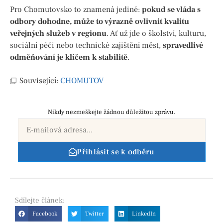
Pro Chomutovsko to znamená jediné:
pokud se vláda s
odbory dohodne, může to výrazně ovlivnit kvalitu
veřejných služeb v regionu
. Ať už jde o školství, kulturu,
sociální péči nebo technické zajištění měst,
spravedlivé
odměňování je klíčem k stabilitě
.
Související:
CHOMUTOV
Nikdy nezmeškejte žádnou důležitou zprávu.
Přihlásit se k odběru
Sdílejte
článek:
Facebook
Twitter
LinkedIn