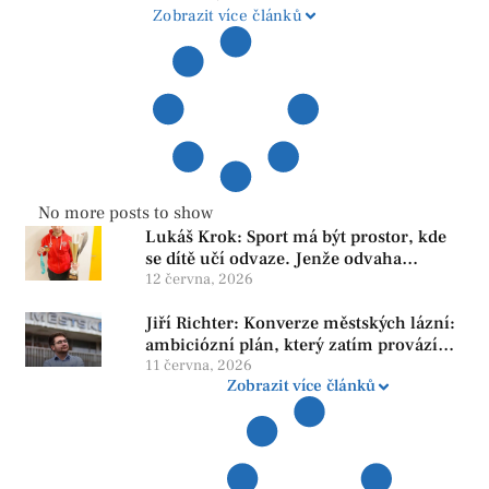
Zobrazit více článků
No more posts to show
Lukáš Krok: Sport má být prostor, kde
se dítě učí odvaze. Jenže odvaha
neroste tam, kde se bojí udělat chybu.
12 června, 2026
Jiří Richter: Konverze městských lázní:
ambiciózní plán, který zatím provází
více otazníků než jistot
11 června, 2026
Zobrazit více článků