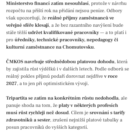
Ministerstvo financí zatím nesouhlasí
, protože v návrhu
rozpočtu na příští rok na přidání nejsou peníze. Odbory
však upozorňují, že
reálné příjmy zaměstnanců ve
veřejné sféře klesají
, a že bez razantního navýšení bude
stále těžší
udržet kvalifikované pracovníky
— a to platí i
pro
úředníky, technické pracovníky, nepedagogy či
kulturní zaměstnance na Chomutovsku
.
ČMKOS navrhuje střednědobou platovou dohodu
, která
by zajistila růst výdělků i v dalších letech. Podle odborů se
reálný pokles příjmů podaří dorovnat nejdříve
v roce
2027
, a to jen při optimistickém vývoji.
Tripartita se zatím na konkrétním růstu nedohodla
, ale
panuje shoda na tom, že
platy v některých profesích
musí růst rychleji než dosud
. Cílem je
srovnání s tarify
zdravotníků a sester
, zrušení nejnižší platové tabulky a
posun pracovníků do vyšších kategorií.