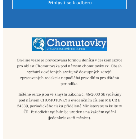
Přihlásit se k odběru
On-line verze je provozována formou deníku v českém jazyce
pro oblast Chomutovska pod názvem chomutovky.cz. Obsah
vychází z ověřených a veřejně dostupných zdrojů
zpracovaných redakcí a nepodléhá pravidlům pro tištěná
periodika.
Tištěné verze jsou ve smyslu zákona č. 46/2000 Sb vydávány
pod názvem CHOMUTOVKY s evidenčním číslem MK ČR E
24339, periodického tisku přidělené Ministerstvem kultury
ČR. Periodicita vydávání je uvedena na každém vydání
(jedenkrát za tři měsíce).