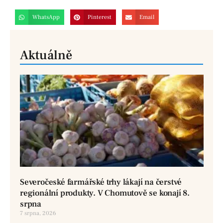
WhatsApp
Pinterest
Email
Aktuálně
Severočeské farmářské trhy lákají na čerstvé
regionální produkty. V Chomutově se konají 8.
srpna
7 srpna, 2026