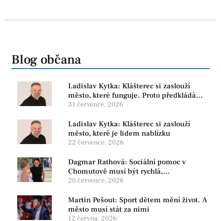
Blog občana
Ladislav Kytka: Klášterec si zaslouží
město, které funguje. Proto předkládáme
program, který řeší skutečné problémy
31 července, 2026
Ladislav Kytka: Klášterec si zaslouží
město, které je lidem nablízku
22 července, 2026
Dagmar Rathová: Sociální pomoc v
Chomutově musí být rychlá,
srozumitelná a férová. Ne udržovat lidi v
20 července, 2026
závislosti
Martin Pešout: Sport dětem mění život. A
město musí stát za nimi
12 června, 2026