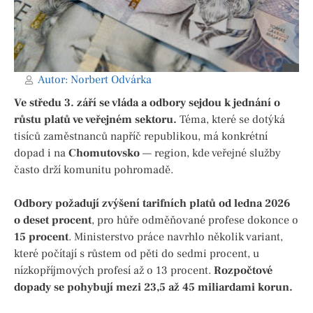
Autor:
Norbert Odvárka
Ve středu 3. září se vláda a odbory sejdou k jednání o
růstu platů ve veřejném sektoru.
Téma, které se dotýká
tisíců zaměstnanců napříč republikou, má konkrétní
dopad i na
Chomutovsko
— region, kde veřejné služby
často drží komunitu pohromadě.
Odbory požadují zvýšení tarifních platů od ledna 2026
o deset procent
, pro hůře odměňované profese dokonce o
15 procent
. Ministerstvo práce navrhlo několik variant,
které počítají s růstem od pěti do sedmi procent, u
nízkopříjmových profesí až o 13 procent.
Rozpočtové
dopady se pohybují mezi 23,5 až 45 miliardami korun.