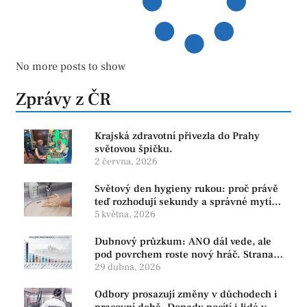
No more posts to show
Zprávy z ČR
Krajská zdravotní přivezla do Prahy
světovou špičku.
2 června, 2026
Světový den hygieny rukou: proč právě
teď rozhodují sekundy a správné mytí
rukou
5 května, 2026
Dubnový průzkum: ANO dál vede, ale
pod povrchem roste nový hráč. Strana
PRO se drží nejvýš mezi menšími
29 dubna, 2026
subjekty
Odbory prosazují změny v důchodech i