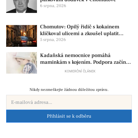
6 srpna, 2026
Chomutov: Opilý řidič s kokainem
kličkoval ulicemi a zkoušel uplatit
policisty
5 srpna, 2026
Kadaňská nemocnice pomáhá
maminkám s kojením. Podpora začíná
už před porodem
KOMERČNÍ ČLÁNEK
Nikdy nezmeškejte žádnou důležitou zprávu.
Přihlásit se k odběru