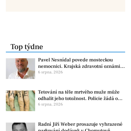
Top týdne
Pavel Nesnídal povede mosteckou
nemocnici. Krajská zdravotní oznámila
změnu ve vedení
6 srpna, 2026
Tetování na těle mrtvého muže může
odhalit jeho totožnost. Policie žádá o
pomoc
6 srpna, 2026
Radní Jiří Weber prosazuje vyhrazené
parkování dodávek v Chomutově