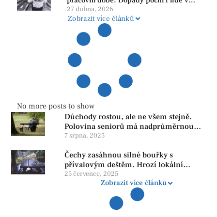
pracovní době. Dopady pocítí i lidé v
našem regionu
27 dubna, 2026
Zobrazit více článků
No more posts to show
Důchody rostou, ale ne všem stejně.
Polovina seniorů má nadprůměrnou
penzi, tisíce však žijí pod hranicí
7 srpna, 2025
důstojnosti — SPD chce zrušení vládní
Čechy zasáhnou silné bouřky s
reformy
přívalovým deštěm. Hrozí lokální
zatopení
25 července, 2025
Zobrazit více článků