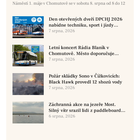
Náměstí 1. máje v Chomutově se v sobotu 8. srpna od 8 do 12
Den otevřených dveří DPCHJ 2026
nabídne techniku, sport i jízdy
historickými vozy
7 srpna, 2026
Letní koncert Rádia Blaník v
Chomutově. Město doporučuje
využít MHD
7 srpna, 2026
Požár skládky Sono v Čížkovicích:
Black Hawk provedl 12 shozů vody
7 srpna, 2026
Záchranná akce na jezeře Most.
Silný vítr srazil lidi z paddleboardů,
dvě osoby se pohřešují
6 srpna, 2026