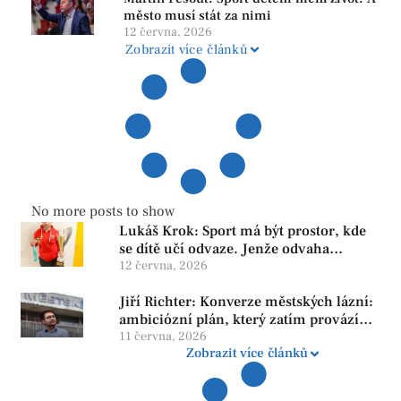
město musí stát za nimi
12 června, 2026
Zobrazit více článků
No more posts to show
Lukáš Krok: Sport má být prostor, kde
se dítě učí odvaze. Jenže odvaha
neroste tam, kde se bojí udělat chybu.
12 června, 2026
Jiří Richter: Konverze městských lázní:
ambiciózní plán, který zatím provází
více otazníků než jistot
11 června, 2026
Zobrazit více článků