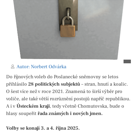
Autor:
Norbert Odvárka
Do říjnových voleb do Poslanecké sněmovny se letos
přihlásilo
28 politických subjektů
– stran, hnutí a koalic.
O šest více než v roce 2021. Znamená to širší výběr pro
voliče, ale také větší rozrůznění postojů napříč republikou.
A i v
Ústeckém kraji
, tedy včetně Chomutovska, bude o
hlasy soupeřit
řada známých i nových jmen.
Volby se konají 3. a 4. října 2025.