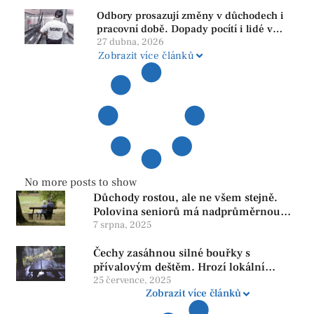
subjekty
Odbory prosazují změny v důchodech i
pracovní době. Dopady pocítí i lidé v
našem regionu
27 dubna, 2026
Zobrazit více článků
No more posts to show
Důchody rostou, ale ne všem stejně.
Polovina seniorů má nadprůměrnou
penzi, tisíce však žijí pod hranicí
7 srpna, 2025
důstojnosti — SPD chce zrušení vládní
Čechy zasáhnou silné bouřky s
reformy
přívalovým deštěm. Hrozí lokální
zatopení
25 července, 2025
Zobrazit více článků