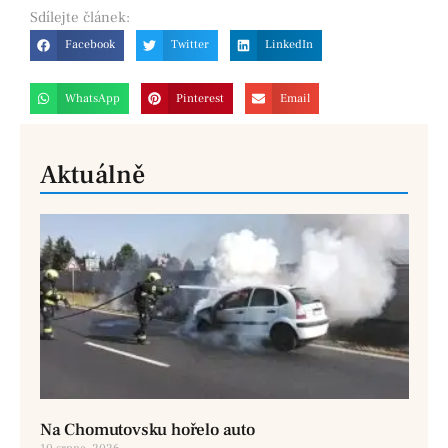
Sdílejte
článek:
Facebook
Twitter
LinkedIn
WhatsApp
Pinterest
Email
Aktuálně
Na Chomutovsku hořelo auto