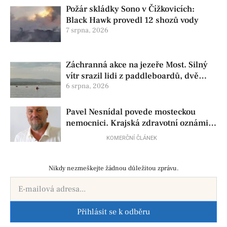
Požár skládky Sono v Čížkovicích:
Black Hawk provedl 12 shozů vody
7 srpna, 2026
Záchranná akce na jezeře Most. Silný
vítr srazil lidi z paddleboardů, dvě
osoby se pohřešují
6 srpna, 2026
Pavel Nesnídal povede mosteckou
nemocnici. Krajská zdravotní oznámila
změnu ve vedení
KOMERČNÍ ČLÁNEK
Nikdy nezmeškejte žádnou důležitou zprávu.
Přihlásit se k odběru