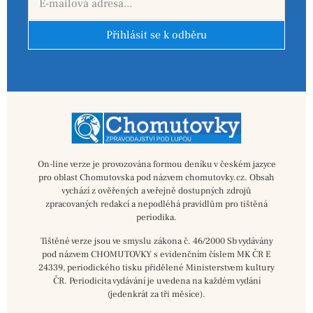
Přihlásit se k odběru
On-line verze je provozována formou deníku v českém jazyce
pro oblast Chomutovska pod názvem chomutovky.cz. Obsah
vychází z ověřených a veřejně dostupných zdrojů
zpracovaných redakcí a nepodléhá pravidlům pro tištěná
periodika.
Tištěné verze jsou ve smyslu zákona č. 46/2000 Sb vydávány
pod názvem CHOMUTOVKY s evidenčním číslem MK ČR E
24339, periodického tisku přidělené Ministerstvem kultury
ČR. Periodicita vydávání je uvedena na každém vydání
(jedenkrát za tři měsíce).