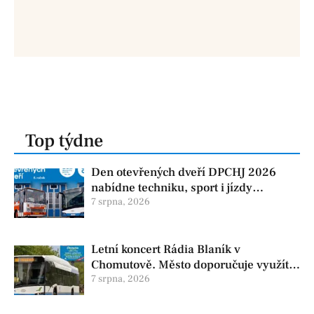
Top týdne
Den otevřených dveří DPCHJ 2026
nabídne techniku, sport i jízdy
historickými vozy
7 srpna, 2026
Letní koncert Rádia Blaník v
Chomutově. Město doporučuje využít
MHD
7 srpna, 2026