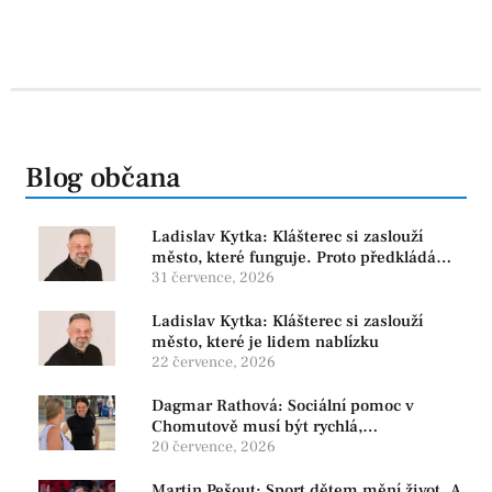
Blog občana
Ladislav Kytka: Klášterec si zaslouží
město, které funguje. Proto předkládáme
program, který řeší skutečné problémy
31 července, 2026
Ladislav Kytka: Klášterec si zaslouží
město, které je lidem nablízku
22 července, 2026
Dagmar Rathová: Sociální pomoc v
Chomutově musí být rychlá,
srozumitelná a férová. Ne udržovat lidi v
20 července, 2026
závislosti
Martin Pešout: Sport dětem mění život. A