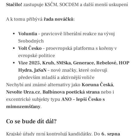
Stačilo!
zastupuje KSČM, SOCDEM a další menší uskupení
A k tomu přibývá
řada nováčků
:
Voluntia
– pravicově liberální reakce na vývoj
Svobodných
Volt Česko
– proevropská platforma s kořeny v
evropské politice
Vize 2025, Kruh, SMSka, Generace, Rebelové, HOP
Hydra, JaSaN
– nové značky, které oslovují
především mladší a aktivnější voliče
Nechybí ani známé alternativy jako
Koruna Česká
,
Nevolte Urza.cz
,
Balbínova poetická strana
nebo i
excentrické subjekty typu
ANO – lepší Česko s
mimozemšťany
.
Co se bude dít dál?
Krajské úřady nyní kontrolují kandidátky. Do
6. srpna