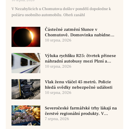
10 srpna, 2026
V Nezabylicích u Chomutova došlo v pondělí dopoledne k
požáru osobního automobilu. Oheň zasáhl
Částečné zatmění Slunce v
Chomutově. Domovinka nabídne
veřejné pozorování
10 srpna, 2026
Výluka rychlíku R25: čtvrtek přinese
náhradní autobusy mezi Plzní a
Třemošnou
10 srpna, 2026
Vlak ženu vláčel 45 metrů. Policie
hledá svědky nebezpečné události
10 srpna, 2026
Severočeské farmářské trhy lákají na
čerstvé regionální produkty. V
Chomutově se konají 8. srpna
7 srpna, 2026