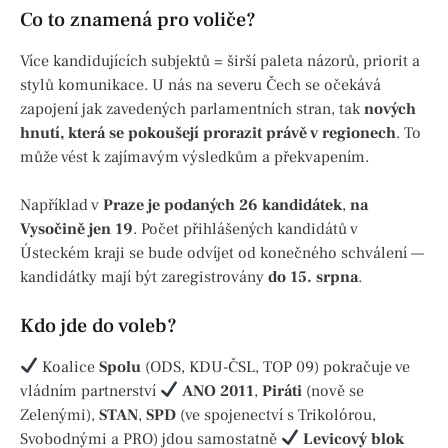
Co to znamená pro voliče?
Více kandidujících subjektů = širší paleta názorů, priorit a
stylů komunikace. U nás na severu Čech se očekává
zapojení jak zavedených parlamentních stran, tak
nových
hnutí, která se pokoušejí prorazit právě v regionech
. To
může vést k zajímavým výsledkům a překvapením.
Například v
Praze je podaných 26 kandidátek
,
na
Vysočině jen 19
. Počet přihlášených kandidátů v
Ústeckém kraji se bude odvíjet od konečného schválení —
kandidátky mají být zaregistrovány
do 15. srpna
.
Kdo jde do voleb?
Koalice
Spolu
(ODS, KDU-ČSL, TOP 09) pokračuje ve
vládním partnerství
ANO 2011
,
Piráti
(nově se
Zelenými),
STAN
,
SPD
(ve spojenectví s Trikolórou,
Svobodnými a PRO) jdou samostatně
Levicový blok