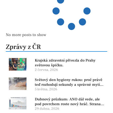
No more posts to show
Zprávy z ČR
Krajská zdravotní přivezla do Prahy
světovou špičku.
2 června, 2026
Světový den hygieny rukou: proč právě
teď rozhodují sekundy a správné mytí
rukou
5 května, 2026
Dubnový průzkum: ANO dál vede, ale
pod povrchem roste nový hráč. Strana
PRO se drží nejvýš mezi menšími
29 dubna, 2026