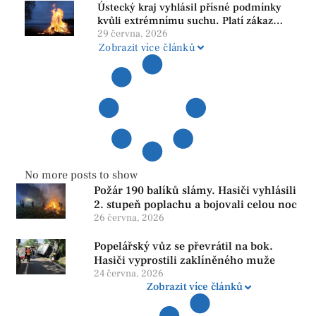
Ústecký kraj vyhlásil přísné podmínky
kvůli extrémnímu suchu. Platí zákaz
ohňů i pyrotechniky
29 června, 2026
Zobrazit více článků
No more posts to show
Požár 190 balíků slámy. Hasiči vyhlásili
2. stupeň poplachu a bojovali celou noc
26 června, 2026
Popelářský vůz se převrátil na bok.
Hasiči vyprostili zaklíněného muže
24 června, 2026
Zobrazit více článků