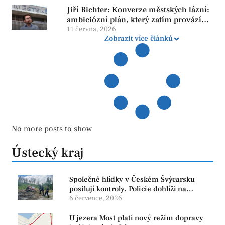
Jiří Richter: Konverze městských lázní:
ambiciózní plán, který zatím provází
více otazníků než jistot
11 června, 2026
Zobrazit více článků
No more posts to show
Ústecký kraj
Společné hlídky v Českém Švýcarsku
posilují kontroly. Policie dohlíží na
bezpečnost i ochranu přírody
6 července, 2026
U jezera Most platí nový režim dopravy