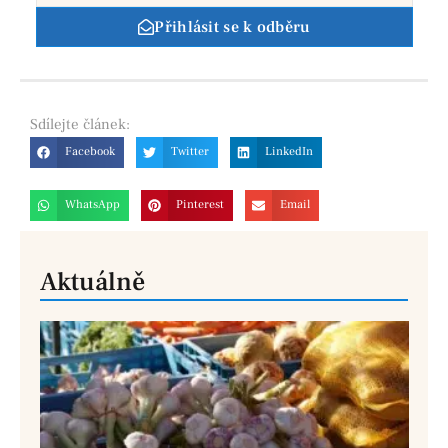
Přihlásit se k odběru
Sdílejte
článek:
Facebook
Twitter
LinkedIn
WhatsApp
Pinterest
Email
Aktuálně