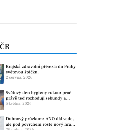
 ČR
Krajská zdravotní přivezla do Prahy
světovou špičku.
2 června, 2026
Světový den hygieny rukou: proč
právě teď rozhodují sekundy a
správné mytí rukou
5 května, 2026
Dubnový průzkum: ANO dál vede,
ale pod povrchem roste nový hráč.
Strana PRO se drží nejvýš mezi
29 dubna, 2026