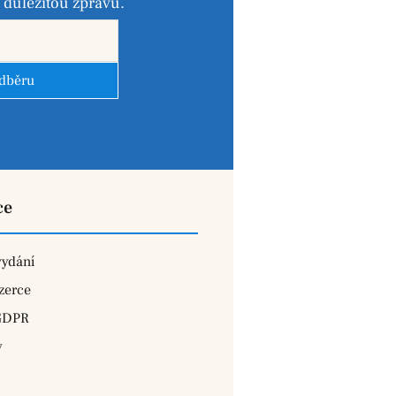
důležitou zprávu.
odběru
ce
vydání
zerce
GDPR
y