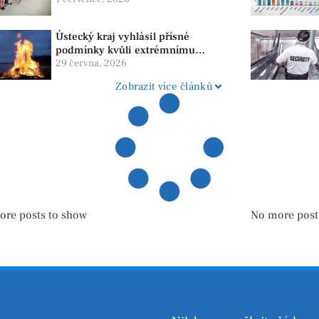
Ústecký kraj vyhlásil přísné
podmínky kvůli extrémnímu
suchu. Platí zákaz ohňů i
29 června, 2026
pyrotechniky
Zobrazit více článků
ore posts to show
No more post