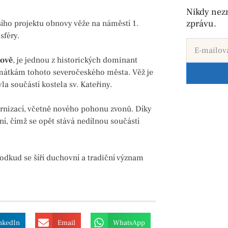
Nikdy nez
zprávu.
ího projektu obnovy věže na náměstí 1.
sféry.
tově
, je jednou z historických dominant
átkám tohoto severočeského města. Věž je
 součástí kostela sv. Kateřiny.
ernizací, včetně nového pohonu zvonů. Díky
oní, čímž se opět stává nedílnou součástí
odkud se šíří duchovní a tradiční význam
nkedIn
Email
WhatsApp