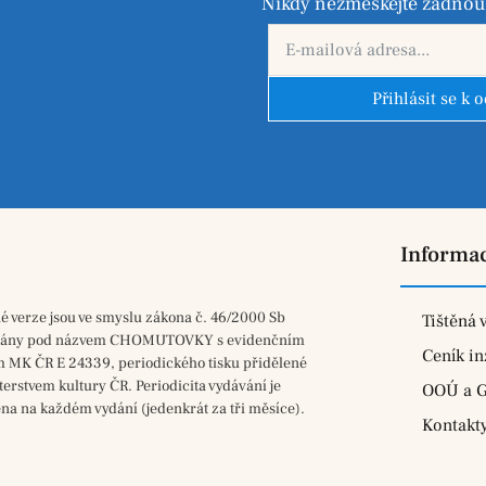
Nikdy nezmeškejte žádnou 
Přihlásit se k 
Informa
né verze jsou ve smyslu zákona č. 46/2000 Sb
Tištěná 
vány pod názvem CHOMUTOVKY s evidenčním
Ceník in
m MK ČR E 24339, periodického tisku přidělené
terstvem kultury ČR. Periodicita vydávání je
OOÚ a 
na na každém vydání (jedenkrát za tři měsíce).
Kontakt