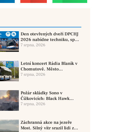
Den otevřených dveří DPCHJ
2026 nabídne techniku, sport
i jízdy historickými vozy
7 srpna, 2026
Letní koncert Rádia Blaník v
Chomutově. Město
doporučuje využít MHD
7 srpna, 2026
Požár skládky Sono v
Čížkovicích: Black Hawk
provedl 12 shozů vody
7 srpna, 2026
Záchranná akce na jezeře
Most. Silný vítr srazil lidi z