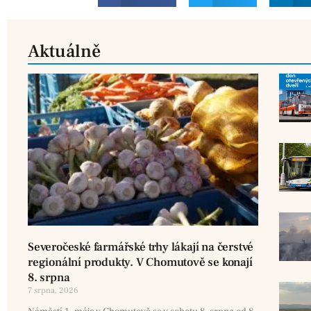
Aktuálně
Severočeské farmářské trhy lákají na čerstvé
regionální produkty. V Chomutově se konají
8. srpna
7 srpna, 2026