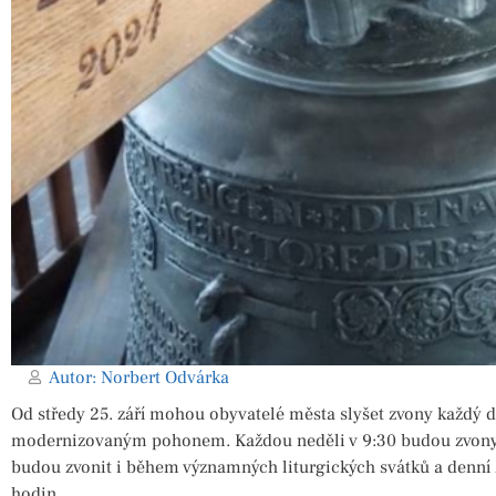
Autor:
Norbert Odvárka
Od středy 25. září mohou obyvatelé města slyšet zvony každý d
modernizovaným pohonem. Každou neděli v 9:30 budou zvony 
budou zvonit i během významných liturgických svátků a denní z
hodin.