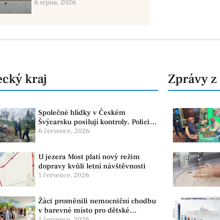
paddleboardů, dvě osoby se
6 srpna, 2026
pohřešují
cký kraj
Zprávy z
Společné hlídky v Českém
Švýcarsku posilují kontroly. Policie
dohlíží na bezpečnost i ochranu
6 července, 2026
přírody
U jezera Most platí nový režim
dopravy kvůli letní návštěvnosti
1 července, 2026
Žáci proměnili nemocniční chodbu
v barevné místo pro dětské
pacienty
1 července, 2026