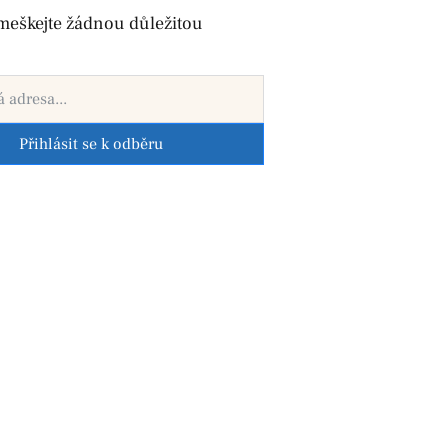
meškejte žádnou důležitou
Přihlásit se k odběru