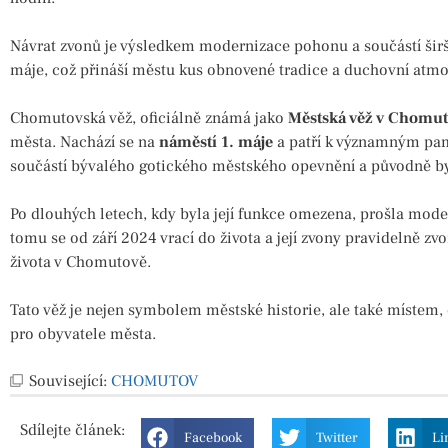
Návrat zvonů je výsledkem modernizace pohonu a součástí širš
máje, což přináší městu kus obnovené tradice a duchovní atmo
Chomutovská věž, oficiálně známá jako
Městská věž v Chomu
města. Nachází se na
náměstí 1. máje
a patří k významným pam
součástí bývalého gotického městského opevnění a původně byla
Po dlouhých letech, kdy byla její funkce omezena, prošla mod
tomu se od září 2024 vrací do života a její zvony pravidelně zv
života v Chomutově.
Tato věž je nejen symbolem městské historie, ale také místem, 
pro obyvatele města.
Související:
CHOMUTOV
Sdílejte
článek:
Facebook
Twitter
Li