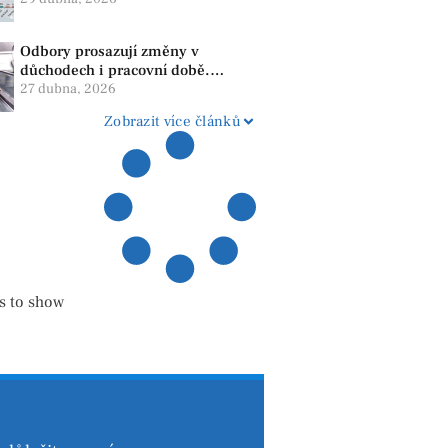
menšími subjekty
Odbory prosazují změny v
důchodech i pracovní době.
Dopady pocítí i lidé v našem
27 dubna, 2026
regionu
Zobrazit více článků
s to show