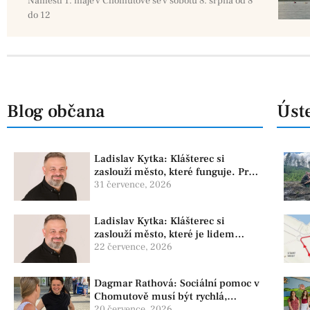
Náměstí 1. máje v Chomutově se v sobotu 8. srpna od 8
do 12
Blog občana
Úste
Ladislav Kytka: Klášterec si
zaslouží město, které funguje. Proto
předkládáme program, který řeší
31 července, 2026
skutečné problémy
Ladislav Kytka: Klášterec si
zaslouží město, které je lidem
nablízku
22 července, 2026
Dagmar Rathová: Sociální pomoc v
Chomutově musí být rychlá,
srozumitelná a férová. Ne udržovat
20 července, 2026