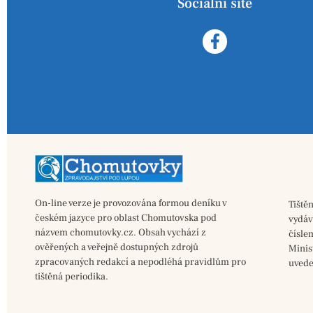
Sociální sítě
On-line verze je provozována formou deníku v
Tiště
českém jazyce pro oblast Chomutovska pod
vydá
názvem chomutovky.cz. Obsah vychází z
čísle
ověřených a veřejně dostupných zdrojů
Minis
zpracovaných redakcí a nepodléhá pravidlům pro
uvede
tištěná periodika.