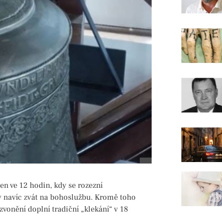
en ve 12 hodin, kdy se rozezní
navíc zvát na bohoslužbu. Kromě toho
vonění doplní tradiční „klekání“ v 18