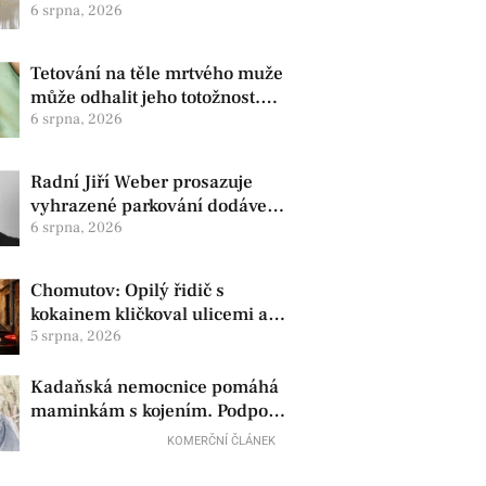
zdravotní oznámila změnu ve
6 srpna, 2026
vedení
Tetování na těle mrtvého muže
může odhalit jeho totožnost.
Policie žádá o pomoc
6 srpna, 2026
Radní Jiří Weber prosazuje
vyhrazené parkování dodávek
v Chomutově
6 srpna, 2026
Chomutov: Opilý řidič s
kokainem kličkoval ulicemi a
zkoušel uplatit policisty
5 srpna, 2026
Kadaňská nemocnice pomáhá
maminkám s kojením. Podpora
začíná už před porodem
KOMERČNÍ ČLÁNEK