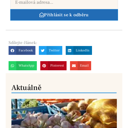
Přihlásit se k odběru
Sdílejte
článek:
Facebook
Twitter
LinkedIn
WhatsApp
Pinterest
Email
Aktuálně