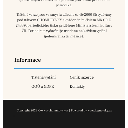
periodika.
Tištěné verze jsou ve smyslu zákona č. 46/2000 Sb vydávány
pod názvem CHOMUTOVKY s evidenčním číslem MK ČR E
24339, periodického tisku přidělené Ministerstvem kultury
ČR. Periodicita vydávání je uvedena na každém vydání
(jedenkrát za tři měsíce).
Informace
Tištěná vydání
Ceník inzerce
OOÚ a GDPR
Kontakty
Copyright 2023 © www.chomutovky.cz | Powered by www.legnavsky.cz
×