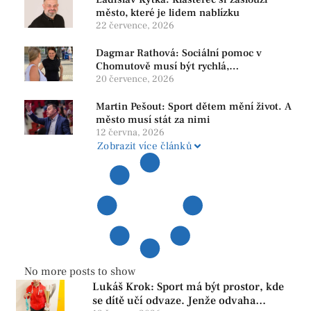
město, které je lidem nablízku
22 července, 2026
Dagmar Rathová: Sociální pomoc v
Chomutově musí být rychlá,
srozumitelná a férová. Ne udržovat lidi v
20 července, 2026
závislosti
Martin Pešout: Sport dětem mění život. A
město musí stát za nimi
12 června, 2026
Zobrazit více článků
No more posts to show
Lukáš Krok: Sport má být prostor, kde
se dítě učí odvaze. Jenže odvaha