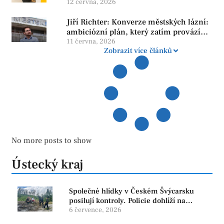
neroste tam, kde se bojí udělat chybu.
12 června, 2026
Jiří Richter: Konverze městských lázní:
ambiciózní plán, který zatím provází
více otazníků než jistot
11 června, 2026
Zobrazit více článků
No more posts to show
Ústecký kraj
Společné hlídky v Českém Švýcarsku
posilují kontroly. Policie dohlíží na
bezpečnost i ochranu přírody
6 července, 2026