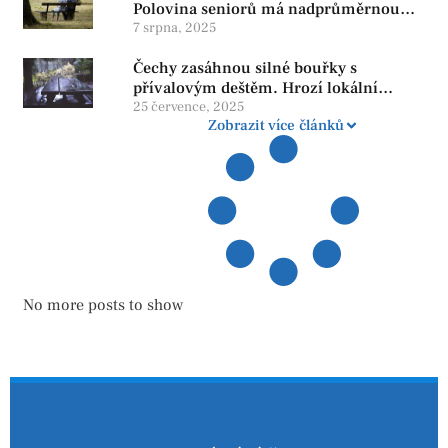
Polovina seniorů má nadprůměrnou
penzi, tisíce však žijí pod hranicí
7 srpna, 2025
důstojnosti — SPD chce zrušení vládní
Čechy zasáhnou silné bouřky s
reformy
přívalovým deštěm. Hrozí lokální
zatopení
25 července, 2025
Zobrazit více článků
No more posts to show