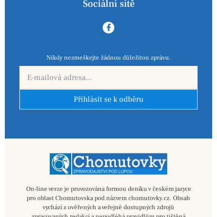
Sociální sítě
Nikdy nezmeškejte žádnou důležitou zprávu.
Přihlásit se k odběru
On-line verze je provozována formou deníku v českém jazyce
pro oblast Chomutovska pod názvem chomutovky.cz. Obsah
vychází z ověřených a veřejně dostupných zdrojů
zpracovaných redakcí a nepodléhá pravidlům pro tištěná