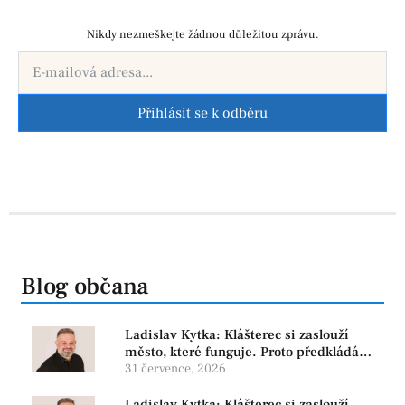
Nikdy nezmeškejte žádnou důležitou zprávu.
Přihlásit se k odběru
Blog občana
Ladislav Kytka: Klášterec si zaslouží
město, které funguje. Proto předkládáme
program, který řeší skutečné problémy
31 července, 2026
Ladislav Kytka: Klášterec si zaslouží