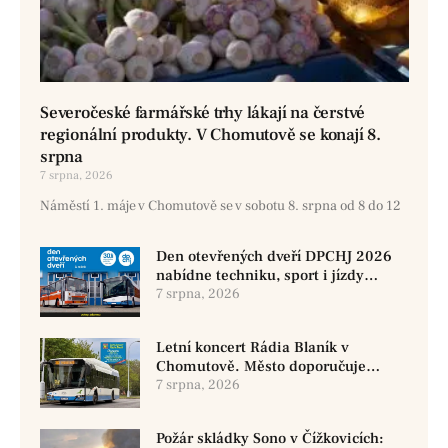
Severočeské farmářské trhy lákají na čerstvé
regionální produkty. V Chomutově se konají 8.
srpna
7 srpna, 2026
Náměstí 1. máje v Chomutově se v sobotu 8. srpna od 8 do 12
Den otevřených dveří DPCHJ 2026
nabídne techniku, sport i jízdy
historickými vozy
7 srpna, 2026
Letní koncert Rádia Blaník v
Chomutově. Město doporučuje
využít MHD
7 srpna, 2026
Požár skládky Sono v Čížkovicích: