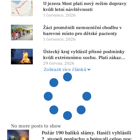
U jezera Most platí nový režim dopravy
kvůli letní návštěvnosti
1 července, 2026
Žáci proměnili nemocniční chodbu v
barevné místo pro dětské pacienty
1 července, 2026
Ústecký kraj vyhlásil přísné podmínky
kvůli extrémnímu suchu. Platí zákaz
ohňů i pyrotechniky
29 června, 2026
Zobrazit více článků
No more posts to show
Požár 190 balíků slámy. Hasiči vyhlásili
2. stupeň poplachu a bojovali celou noc