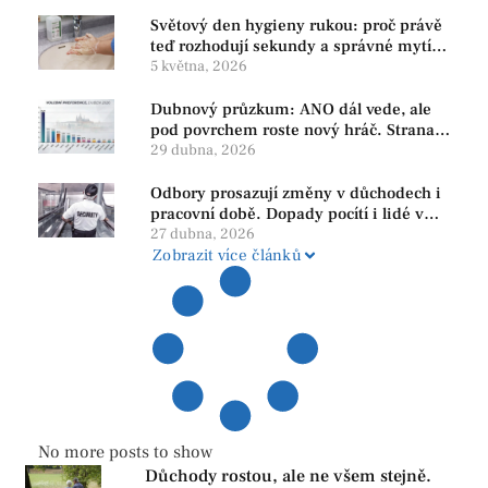
Světový den hygieny rukou: proč právě
teď rozhodují sekundy a správné mytí
rukou
5 května, 2026
Dubnový průzkum: ANO dál vede, ale
pod povrchem roste nový hráč. Strana
PRO se drží nejvýš mezi menšími
29 dubna, 2026
subjekty
Odbory prosazují změny v důchodech i
pracovní době. Dopady pocítí i lidé v
našem regionu
27 dubna, 2026
Zobrazit více článků
No more posts to show
Důchody rostou, ale ne všem stejně.