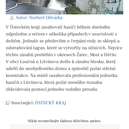
Autor:
Norbert Odvárka
V Ústeckém kraji zasahovali hasiči během dnešního
odpoledne a večera v několika případech v souvislosti s
deštěm. Jednalo se především o čerpání vody ze sklepů a
odstraňování lagun, které se vytvořily na silnicích. Nejvíce
těchto zásahů proběhlo v okresech Žatec, Most a Děčín.
V obci Loučná u Litvínova došlo k zásahu blesku, který
udeřil do neobydleného domu a způsobil požár střešní
konstrukce. Na místě zasahovala profesionální jednotka
hasičů z Litvínova, která požár menšího rozsahu
zlikvidovala pomocí jednoho vodního proudu.
Související:
ÚSTECKÝ KRAJ
Nikdy nezmeškejte žádnou důležitou zprávu.