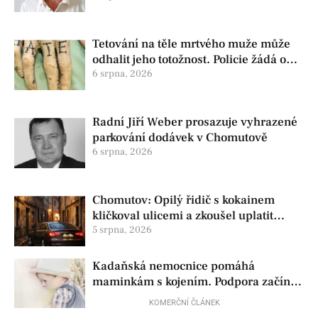
Tetování na těle mrtvého muže může
odhalit jeho totožnost. Policie žádá o
pomoc
6 srpna, 2026
Radní Jiří Weber prosazuje vyhrazené
parkování dodávek v Chomutově
6 srpna, 2026
Chomutov: Opilý řidič s kokainem
kličkoval ulicemi a zkoušel uplatit
policisty
5 srpna, 2026
Kadaňská nemocnice pomáhá
maminkám s kojením. Podpora začíná
už před porodem
KOMERČNÍ ČLÁNEK