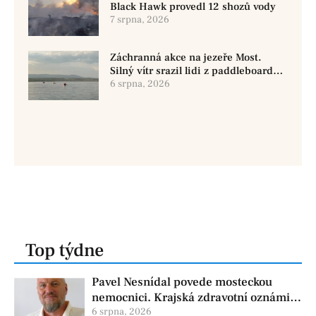
Black Hawk provedl 12 shozů vody
7 srpna, 2026
Záchranná akce na jezeře Most.
Silný vítr srazil lidi z paddleboardů,
dvě osoby se pohřešují
6 srpna, 2026
Top týdne
Pavel Nesnídal povede mosteckou
nemocnici. Krajská zdravotní oznámila
změnu ve vedení
6 srpna, 2026