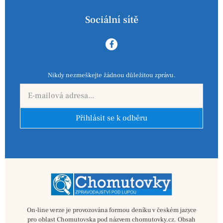
Sociální sítě
Nikdy nezmeškejte žádnou důležitou zprávu.
Přihlásit se k odběru
On-line verze je provozována formou deníku v českém jazyce
pro oblast Chomutovska pod názvem chomutovky.cz. Obsah