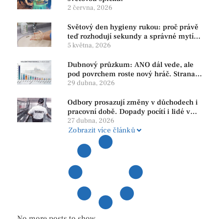
2 června, 2026
Světový den hygieny rukou: proč právě
teď rozhodují sekundy a správné mytí
rukou
5 května, 2026
Dubnový průzkum: ANO dál vede, ale
pod povrchem roste nový hráč. Strana
PRO se drží nejvýš mezi menšími
29 dubna, 2026
subjekty
Odbory prosazují změny v důchodech i
pracovní době. Dopady pocítí i lidé v
našem regionu
27 dubna, 2026
Zobrazit více článků
No more posts to show