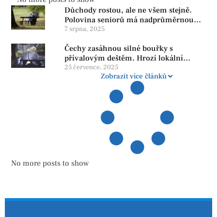
Důchody rostou, ale ne všem stejně.
Polovina seniorů má nadprůměrnou
penzi, tisíce však žijí pod hranicí
7 srpna, 2025
důstojnosti — SPD chce zrušení vládní
Čechy zasáhnou silné bouřky s
reformy
přívalovým deštěm. Hrozí lokální
zatopení
25 července, 2025
Zobrazit více článků
No more posts to show