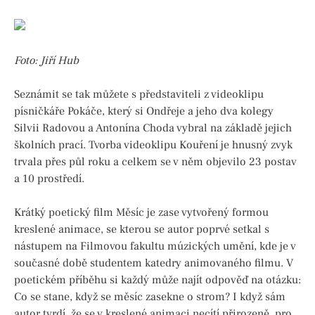
Foto: Jiří Hub
Seznámit se tak můžete s představiteli z videoklipu
písničkáře Pokáče, který si Ondřeje a jeho dva kolegy
Silvii Radovou a Antonína Choda vybral na základě jejich
školních prací. Tvorba videoklipu Kouření je hnusný zvyk
trvala přes půl roku a celkem se v něm objevilo 23 postav
a 10 prostředí.
Krátký poetický film Měsíc je zase vytvořený formou
kreslené animace, se kterou se autor poprvé setkal s
nástupem na Filmovou fakultu múzických umění, kde je v
současné době studentem katedry animovaného filmu. V
poetickém příběhu si každý může najít odpověď na otázku:
Co se stane, když se měsíc zasekne o strom? I když sám
autor tvrdí, že se v kreslené animaci necítí přirozeně, pro