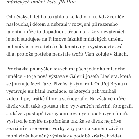
múzických umění. Foto: Jiří Hub
Od dětských let ho to táhlo také k divadlu. Když rodiče
naslouchají dětem a nebrání v rozvíjení přirozeného
talentu, může to dopadnout třeba i tak, že v devatenácti
letech studujete na Filmové fakultě múzických umění,
pohání vás neviditelná síla kreativity a vystavujete svá
díla, protože potřeba neustále tvořit Vám koluje v žilách.
Procházka po myšlenkových mapách jednoho mladého
umělce – to je nová výstava v Galerii Josefa Lieslera, která
se jmenuje Mezi-fáze. Plzeňský výtvarník Ondřej Brýna tu
vystavuje unikátní instalace, ze kterých pak vznikají
videoklipy, krátké filmy a scénografie. Na výstavě může
divák vidět také spoustu skic, výtvarných návrhů, fotografií
a ukázek postupů tvorby animovaných loutkových filmů.
Výstava je chytře uspořádána tak, že se divák nejdříve
seznámí s procesem tvorby, aby pak na samém závěru
mohl vidět konečný výsledek v podobě krátkých videí.