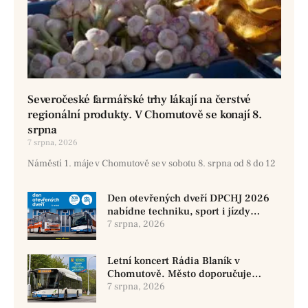
Severočeské farmářské trhy lákají na čerstvé
regionální produkty. V Chomutově se konají 8.
srpna
7 srpna, 2026
Náměstí 1. máje v Chomutově se v sobotu 8. srpna od 8 do 12
Den otevřených dveří DPCHJ 2026
nabídne techniku, sport i jízdy
historickými vozy
7 srpna, 2026
Letní koncert Rádia Blaník v
Chomutově. Město doporučuje
využít MHD
7 srpna, 2026