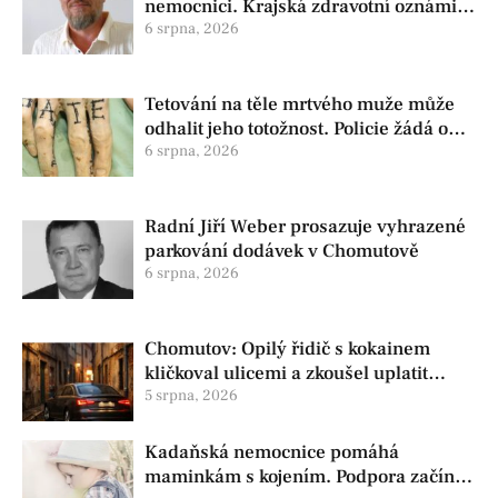
nemocnici. Krajská zdravotní oznámila
změnu ve vedení
6 srpna, 2026
Tetování na těle mrtvého muže může
odhalit jeho totožnost. Policie žádá o
pomoc
6 srpna, 2026
Radní Jiří Weber prosazuje vyhrazené
parkování dodávek v Chomutově
6 srpna, 2026
Chomutov: Opilý řidič s kokainem
kličkoval ulicemi a zkoušel uplatit
policisty
5 srpna, 2026
Kadaňská nemocnice pomáhá
maminkám s kojením. Podpora začíná