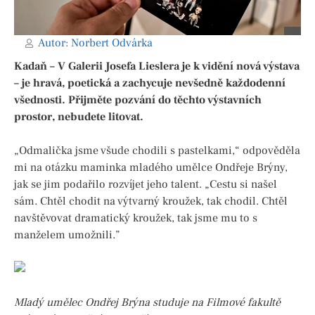
Autor:
Norbert Odvárka
Kadaň – V Galerii Josefa Lieslera je k vidění nová výstava
– je hravá, poetická a zachycuje nevšedně každodenní
všednosti. Přijměte pozvání do těchto výstavních
prostor, nebudete litovat.
„Odmalička jsme všude chodili s pastelkami,“ odpověděla
mi na otázku maminka mladého umělce Ondřeje Brýny,
jak se jim podařilo rozvíjet jeho talent. „Cestu si našel
sám. Chtěl chodit na výtvarný kroužek, tak chodil. Chtěl
navštěvovat dramatický kroužek, tak jsme mu to s
manželem umožnili.”
Mladý umělec Ondřej Brýna studuje na Filmové fakultě