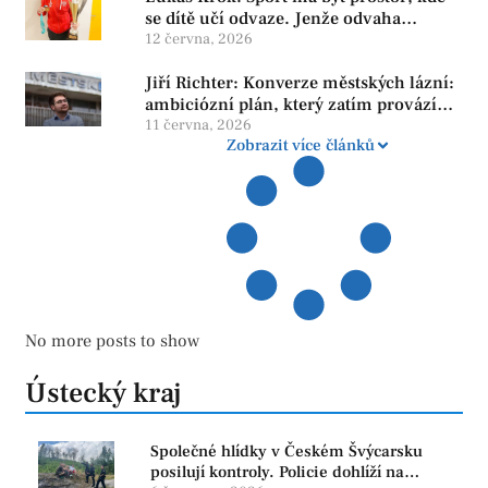
se dítě učí odvaze. Jenže odvaha
neroste tam, kde se bojí udělat chybu.
12 června, 2026
Jiří Richter: Konverze městských lázní:
ambiciózní plán, který zatím provází
více otazníků než jistot
11 června, 2026
Zobrazit více článků
No more posts to show
Ústecký kraj
Společné hlídky v Českém Švýcarsku
posilují kontroly. Policie dohlíží na