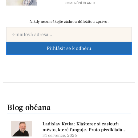
už před porodem
KOMERČNÍ ČLÁNEK
Nikdy nezmeškejte žádnou důležitou zprávu.
Přihlásit se k odběru
Blog občana
Ladislav Kytka: Klášterec si zaslouží
město, které funguje. Proto předkládáme
program, který řeší skutečné problémy
31 července, 2026