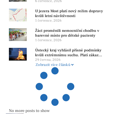
bezpečnost i ochranu přírody
6 července, 2026
U jezera Most platí nový režim dopravy
kvůli letní návštěvnosti
1 července, 2026
Žáci proměnili nemocniční chodbu v
barevné místo pro dětské pacienty
1 července, 2026
Ústecký kraj vyhlásil přísné podmínky
kvůli extrémnímu suchu. Platí zákaz
ohňů i pyrotechniky
29 června, 2026
Zobrazit více článků
No more posts to show