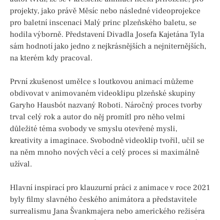
projekty, jako právě Měsíc nebo následné videoprojekce
pro baletní inscenaci Malý princ plzeňského baletu, se
hodila výborně. Představení Divadla Josefa Kajetána Tyla
sám hodnotí jako jedno z nejkrásnějších a nejniternějších,
na kterém kdy pracoval.
První zkušenost umělce s loutkovou animací můžeme
obdivovat v animovaném videoklipu plzeňské skupiny
Garyho Hausbót nazvaný Roboti. Náročný proces tvorby
trval celý rok a autor do něj promítl pro něho velmi
důležité téma svobody ve smyslu otevřené mysli,
kreativity a imaginace. Svobodně videoklip tvořil, učil se
na něm mnoho nových věcí a celý proces si maximálně
užíval.
Hlavní inspirací pro klauzurní práci z animace v roce 2021
byly filmy slavného českého animátora a představitele
surrealismu Jana Švankmajera nebo amerického režiséra