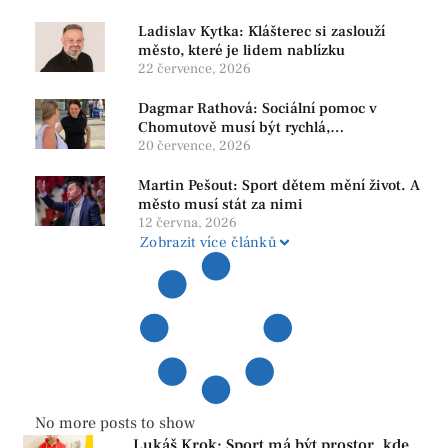
Ladislav Kytka: Klášterec si zaslouží
město, které je lidem nablízku
22 července, 2026
Dagmar Rathová: Sociální pomoc v
Chomutově musí být rychlá,
srozumitelná a férová. Ne udržovat lidi v
20 července, 2026
závislosti
Martin Pešout: Sport dětem mění život. A
město musí stát za nimi
12 června, 2026
Zobrazit více článků
No more posts to show
Lukáš Krok: Sport má být prostor, kde