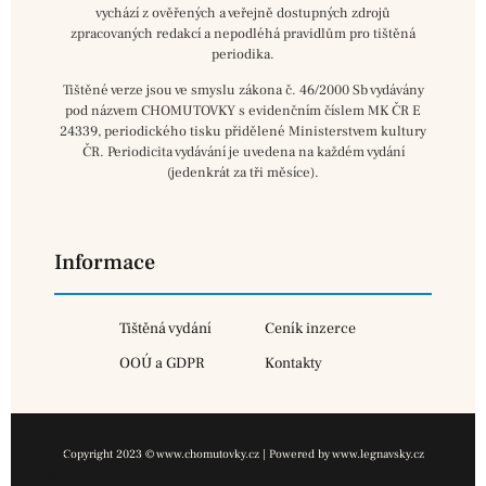
vychází z ověřených a veřejně dostupných zdrojů
zpracovaných redakcí a nepodléhá pravidlům pro tištěná
periodika.
Tištěné verze jsou ve smyslu zákona č. 46/2000 Sb vydávány
pod názvem CHOMUTOVKY s evidenčním číslem MK ČR E
24339, periodického tisku přidělené Ministerstvem kultury
ČR. Periodicita vydávání je uvedena na každém vydání
(jedenkrát za tři měsíce).
Informace
Tištěná vydání
Ceník inzerce
OOÚ a GDPR
Kontakty
Copyright 2023 © www.chomutovky.cz | Powered by www.legnavsky.cz
×