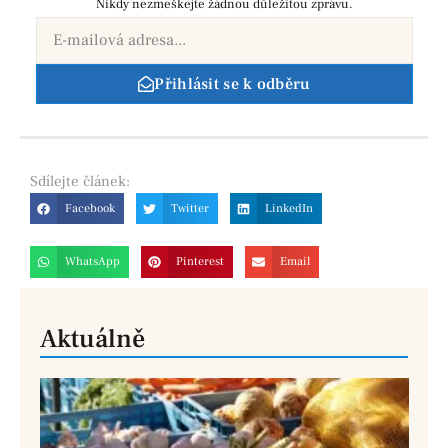
Nikdy nezmeškejte žádnou důležitou zprávu.
Přihlásit se k odběru
Sdílejte
článek:
Facebook
Twitter
LinkedIn
WhatsApp
Pinterest
Email
Aktuálně