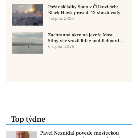
Požár skládky Sono v Čížkovicích:
Black Hawk provedl 12 shozů vody
7 srpna, 2026
Záchranná akce na jezeře Most.
Silný vítr srazil lidi z paddleboardů,
dvě osoby se pohřešují
6 srpna, 2026
Top týdne
Pavel Nesnídal povede mosteckou