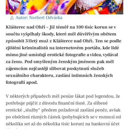
Autor:
Norbert Odvárka
Klášterec nad Ohří – Již téměř na 100 tisíc korun se v
součtu vyšplhaly škody, které měl důvěřivým obětem
způsobit 31letý muž z Klášterce nad Ohří. Ten se podle
zjištění kriminalistů na internetovém portálu, kde lidé
mimo jiné umísťují erotické fotografie a videa, vydával
za ženu. Pod smyšleným ženským jménem pak měl
zájemcům nejčastěji slibovat poskytnutí služeb
sexuálního charakteru, zaslání intimních ženských
fotografií apod.
V některých případech měl peníze lákat pod legendou, že
potřebuje půjčit z důvodu finanční tísně. Za slíbené
erotické „služby“ předem požadoval zaslání peněz, avšak
po obdržení různých částek (pohybujících se v rozmezí od
několika set až do několika tisíc korun) na bankovní účet