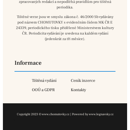
zpracovaných redakcí a nepodléhá pravidlům pro tištěná
periodika.
Tištěné verze jsou ve smyslu zákona č. 46/2000 Sb vydávány
pod názvem CHOMUTOVKY s evidenčním číslem MK ČR E
24339, periodického tisku přidělené Ministerstvem kultury
ČR. Periodicita vydávání je uvedena na každém vydání
(jedenkrát za tři měsíce).
Informace
Tištěná vydání
Ceník inzerce
OOÚ a GDPR
Kontakty
Copyright 2023 © www.chomutovky.cz | Powered by www.legnavsky.cz
×