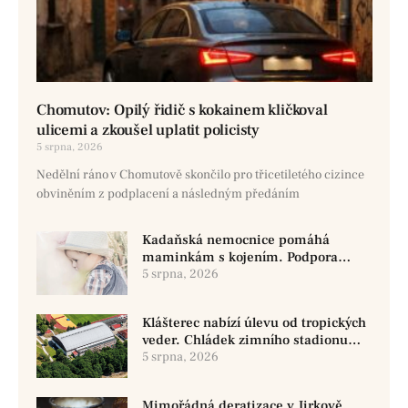
Chomutov: Opilý řidič s kokainem kličkoval
ulicemi a zkoušel uplatit policisty
5 srpna, 2026
Nedělní ráno v Chomutově skončilo pro třicetiletého cizince
obviněním z podplacení a následným předáním
Kadaňská nemocnice pomáhá
maminkám s kojením. Podpora
začíná už před porodem
5 srpna, 2026
Klášterec nabízí úlevu od tropických
veder. Chládek zimního stadionu
pomůže seniorům i nemocným
5 srpna, 2026
Mimořádná deratizace v Jirkově.