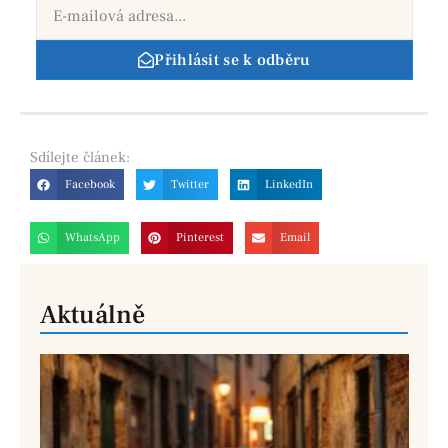
Přihlásit se k odběru
Sdílejte
článek:
Facebook
Twitter
LinkedIn
WhatsApp
Pinterest
Email
Aktuálně