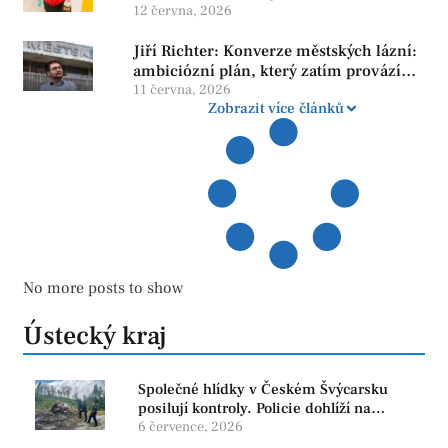
neroste tam, kde se bojí udělat chybu.
12 června, 2026
Jiří Richter: Konverze městských lázní:
ambiciózní plán, který zatím provází
více otazníků než jistot
11 června, 2026
Zobrazit více článků
No more posts to show
Ústecký kraj
Společné hlídky v Českém Švýcarsku
posilují kontroly. Policie dohlíží na
bezpečnost i ochranu přírody
6 července, 2026