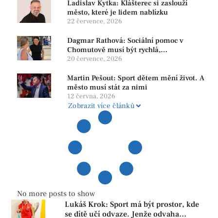
Ladislav Kytka: Klášterec si zaslouží
město, které je lidem nablízku
22 července, 2026
Dagmar Rathová: Sociální pomoc v
Chomutově musí být rychlá,
srozumitelná a férová. Ne udržovat lidi v
20 července, 2026
závislosti
Martin Pešout: Sport dětem mění život. A
město musí stát za nimi
12 června, 2026
Zobrazit více článků
No more posts to show
Lukáš Krok: Sport má být prostor, kde
se dítě učí odvaze. Jenže odvaha