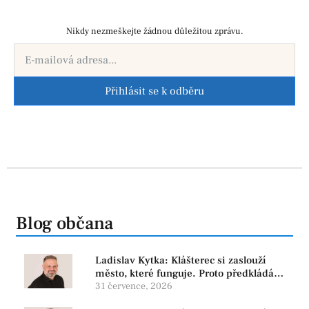
Nikdy nezmeškejte žádnou důležitou zprávu.
Přihlásit se k odběru
Blog občana
Ladislav Kytka: Klášterec si zaslouží
město, které funguje. Proto předkládáme
program, který řeší skutečné problémy
31 července, 2026