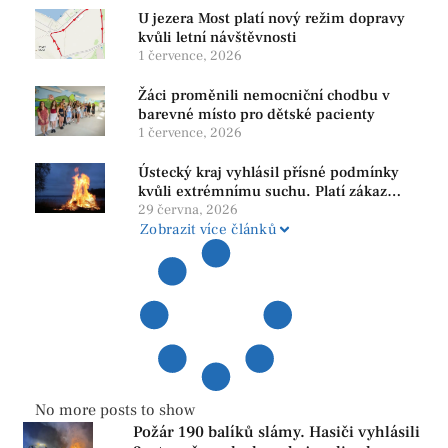
U jezera Most platí nový režim dopravy
kvůli letní návštěvnosti
1 července, 2026
Žáci proměnili nemocniční chodbu v
barevné místo pro dětské pacienty
1 července, 2026
Ústecký kraj vyhlásil přísné podmínky
kvůli extrémnímu suchu. Platí zákaz
ohňů i pyrotechniky
29 června, 2026
Zobrazit více článků
No more posts to show
Požár 190 balíků slámy. Hasiči vyhlásili