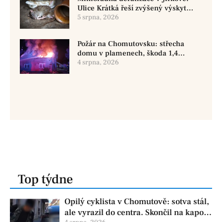
Ulice Krátká řeší zvýšený výskyt
hlodavců
5 srpna, 2026
Požár na Chomutovsku: střecha
domu v plamenech, škoda 1,4
milionu
4 srpna, 2026
Top týdne
Opilý cyklista v Chomutově: sotva stál,
ale vyrazil do centra. Skončil na kapotě