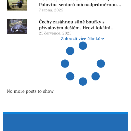
Polovina seniorů má nadprůměrnou
penzi, tisíce však žijí pod hranicí
7 srpna, 2025
důstojnosti — SPD chce zrušení vládní
Čechy zasáhnou silné bouřky s
reformy
přívalovým deštěm. Hrozí lokální
zatopení
25 července, 2025
Zobrazit více článků
No more posts to show