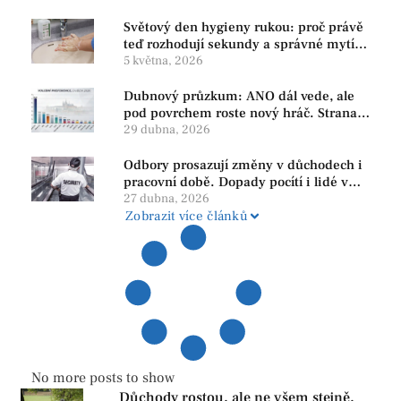
Světový den hygieny rukou: proč právě
teď rozhodují sekundy a správné mytí
rukou
5 května, 2026
Dubnový průzkum: ANO dál vede, ale
pod povrchem roste nový hráč. Strana
PRO se drží nejvýš mezi menšími
29 dubna, 2026
subjekty
Odbory prosazují změny v důchodech i
pracovní době. Dopady pocítí i lidé v
našem regionu
27 dubna, 2026
Zobrazit více článků
No more posts to show
Důchody rostou, ale ne všem stejně.