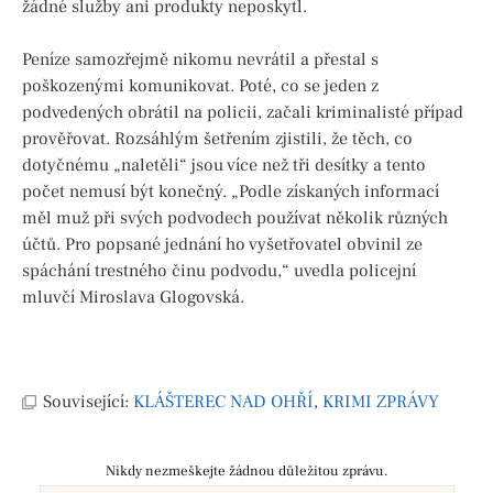
žádné služby ani produkty neposkytl.
Peníze samozřejmě nikomu nevrátil a přestal s
poškozenými komunikovat. Poté, co se jeden z
podvedených obrátil na policii, začali kriminalisté případ
prověřovat. Rozsáhlým šetřením zjistili, že těch, co
dotyčnému „naletěli“ jsou více než tři desítky a tento
počet nemusí být konečný. „Podle získaných informací
měl muž při svých podvodech používat několik různých
účtů. Pro popsané jednání ho vyšetřovatel obvinil ze
spáchání trestného činu podvodu,“ uvedla policejní
mluvčí Miroslava Glogovská.
Související:
KLÁŠTEREC NAD OHŘÍ
,
KRIMI ZPRÁVY
Nikdy nezmeškejte žádnou důležitou zprávu.