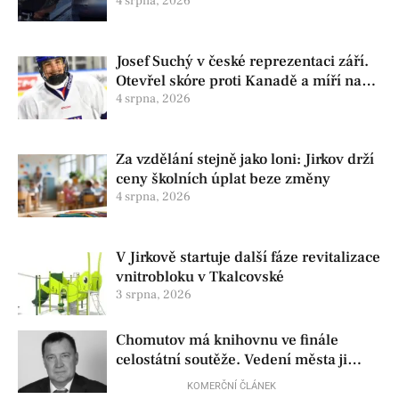
auta
4 srpna, 2026
Josef Suchý v české reprezentaci září.
Otevřel skóre proti Kanadě a míří na
Hlinka Gretzky Cup
4 srpna, 2026
Za vzdělání stejně jako loni: Jirkov drží
ceny školních úplat beze změny
4 srpna, 2026
V Jirkově startuje další fáze revitalizace
vnitrobloku v Tkalcovské
3 srpna, 2026
Chomutov má knihovnu ve finále
celostátní soutěže. Vedení města ji
přesto chce zrušit
KOMERČNÍ ČLÁNEK