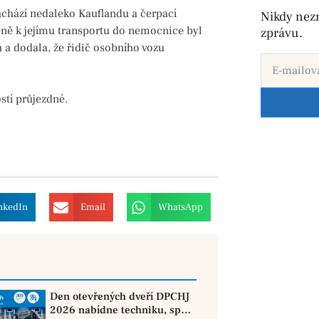
chází nedaleko Kauflandu a čerpací
Nikdy nez
éně k jejímu transportu do nemocnice byl
zprávu.
 a dodala, že řidič osobního vozu
ostí průjezdné.
nkedIn
Email
WhatsApp
Den otevřených dveří DPCHJ
2026 nabídne techniku, sport