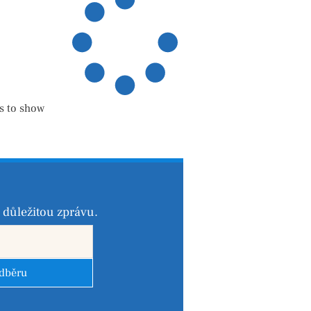
s to show
důležitou zprávu.
odběru