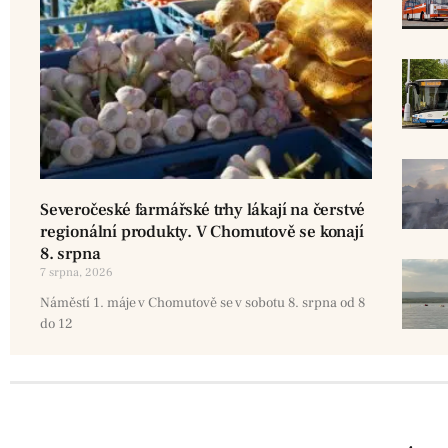
Severočeské farmářské trhy lákají na čerstvé
regionální produkty. V Chomutově se konají
8. srpna
7 srpna, 2026
Náměstí 1. máje v Chomutově se v sobotu 8. srpna od 8
do 12