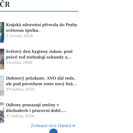
 ČR
Krajská zdravotní přivezla do Prahy
světovou špičku.
2 června, 2026
Světový den hygieny rukou: proč
právě teď rozhodují sekundy a
správné mytí rukou
5 května, 2026
Dubnový průzkum: ANO dál vede,
ale pod povrchem roste nový hráč.
Strana PRO se drží nejvýš mezi
29 dubna, 2026
menšími subjekty
Odbory prosazují změny v
důchodech i pracovní době.
Dopady pocítí i lidé v našem
27 dubna, 2026
regionu
Zobrazit více článků