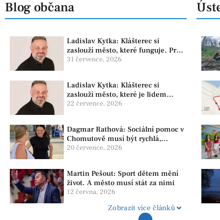
Blog občana
Úste
Ladislav Kytka: Klášterec si
zaslouží město, které funguje. Proto
předkládáme program, který řeší
31 července, 2026
skutečné problémy
Ladislav Kytka: Klášterec si
zaslouží město, které je lidem
nablízku
22 července, 2026
Dagmar Rathová: Sociální pomoc v
Chomutově musí být rychlá,
srozumitelná a férová. Ne udržovat
20 července, 2026
lidi v závislosti
Martin Pešout: Sport dětem mění
život. A město musí stát za nimi
12 června, 2026
Zobrazit více článků