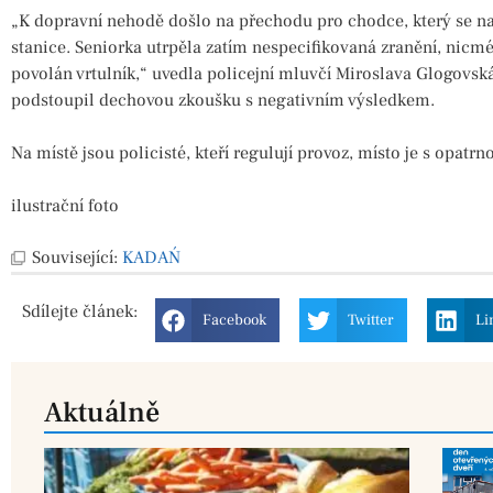
„K dopravní nehodě došlo na přechodu pro chodce, který se na
stanice. Seniorka utrpěla zatím nespecifikovaná zranění, nicm
povolán vrtulník,“ uvedla policejní mluvčí Miroslava Glogovská
podstoupil dechovou zkoušku s negativním výsledkem.
Na místě jsou policisté, kteří regulují provoz, místo je s opatrn
ilustrační foto
Související:
KADAŃ
Sdílejte
článek:
Facebook
Twitter
Li
Aktuálně