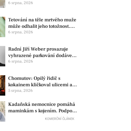
zdravotní oznámila změnu ve
6 srpna, 2026
vedení
Tetování na těle mrtvého muže
může odhalit jeho totožnost.
Policie žádá o pomoc
6 srpna, 2026
Radní Jiří Weber prosazuje
vyhrazené parkování dodávek
v Chomutově
6 srpna, 2026
Chomutov: Opilý řidič s
kokainem kličkoval ulicemi a
zkoušel uplatit policisty
5 srpna, 2026
Kadaňská nemocnice pomáhá
maminkám s kojením. Podpora
začíná už před porodem
KOMERČNÍ ČLÁNEK