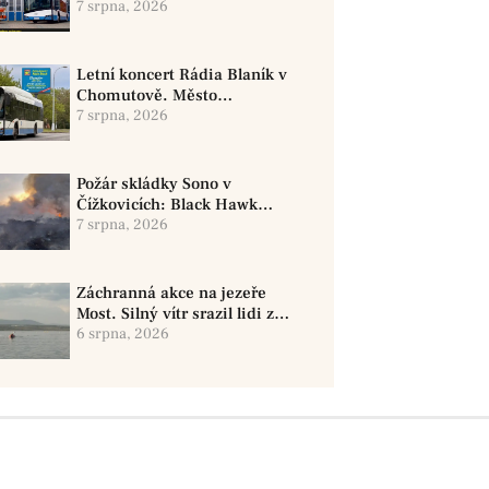
i jízdy historickými vozy
7 srpna, 2026
Letní koncert Rádia Blaník v
Chomutově. Město
doporučuje využít MHD
7 srpna, 2026
Požár skládky Sono v
Čížkovicích: Black Hawk
provedl 12 shozů vody
7 srpna, 2026
Záchranná akce na jezeře
Most. Silný vítr srazil lidi z
paddleboardů, dvě osoby se
6 srpna, 2026
pohřešují