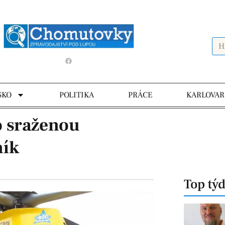
SKO
POLITIKA
PRÁCE
KARLOVAR
o sraženou
ník
Top tý