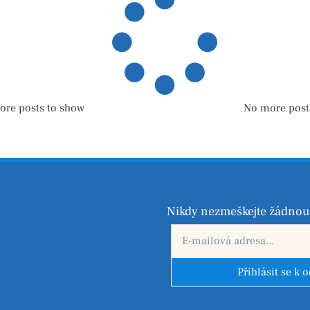
ore posts to show
No more post
Nikdy nezmeškejte žádnou 
Přihlásit se k 