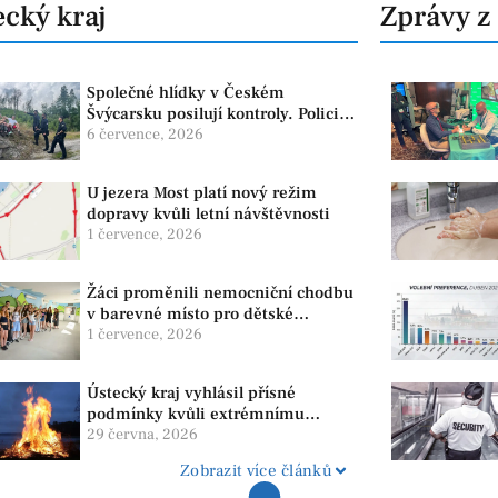
cký kraj
Zprávy z
Společné hlídky v Českém
Švýcarsku posilují kontroly. Policie
dohlíží na bezpečnost i ochranu
6 července, 2026
přírody
U jezera Most platí nový režim
dopravy kvůli letní návštěvnosti
1 července, 2026
Žáci proměnili nemocniční chodbu
v barevné místo pro dětské
pacienty
1 července, 2026
Ústecký kraj vyhlásil přísné
podmínky kvůli extrémnímu
suchu. Platí zákaz ohňů i
29 června, 2026
pyrotechniky
Zobrazit více článků