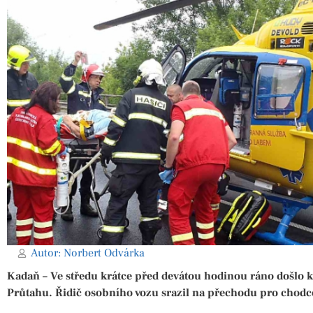
Autor:
Norbert Odvárka
Kadaň – Ve středu krátce před devátou hodinou ráno došlo k
Průtahu. Řidič osobního vozu srazil na přechodu pro chod