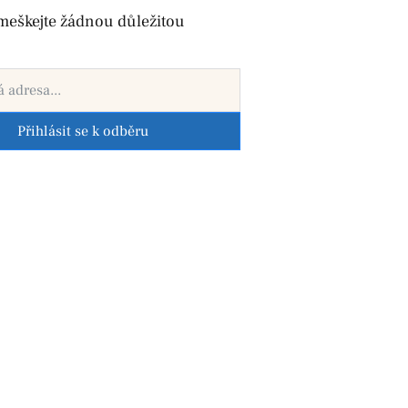
meškejte žádnou důležitou
Přihlásit se k odběru