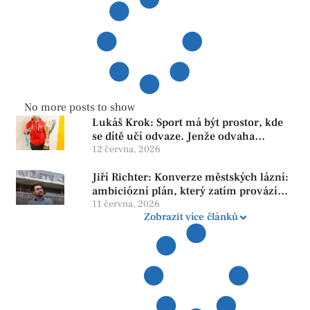
No more posts to show
Lukáš Krok: Sport má být prostor, kde
se dítě učí odvaze. Jenže odvaha
neroste tam, kde se bojí udělat chybu.
12 června, 2026
Jiří Richter: Konverze městských lázní:
ambiciózní plán, který zatím provází
více otazníků než jistot
11 června, 2026
Zobrazit více článků