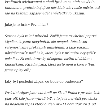
kvalitních odchovanců a chtěl bych to na nich stavět i v
budoucnu, protože bojují za náš klub, ale i naše město, což
jde na každém zápase vidět a výsledky to ukazují.
Jaké je to hrát v První lize?
Sezona byla velmi náročná. Zažili jsme to všichni poprvé.
Myslím, že jsme nevyhořeli, ale naopak. futsalovou
veřejnost jsme překvapili umístěním, a také parádní
návštěvností v naší hale, která byla v průměru nejvyšší v
celé lize. Za což obrovsky děkujeme našim divákům a
fanouškům. Parádní jízda, která ještě není u konce (Furt
jsme v play off ).
Jaký byl poslední zápas, co bude do budoucna?
Poslední zápas jsme odehráli na Slavii Praha v prvním kole
play off, kde jsme vyhráli 6:2, a to je ta největší pozvánka
na nedělení zápas který bude v MSH Chomutov 24.3. od