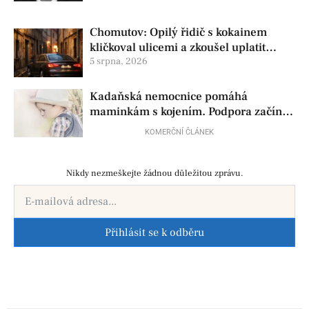
Chomutov: Opilý řidič s kokainem
kličkoval ulicemi a zkoušel uplatit
policisty
5 srpna, 2026
Kadaňská nemocnice pomáhá
maminkám s kojením. Podpora začíná
už před porodem
KOMERČNÍ ČLÁNEK
Nikdy nezmeškejte žádnou důležitou zprávu.
Přihlásit se k odběru