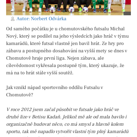
Autor:
Norbert Odvárka
Od samého počátku je u chomutovského futsalu Michal
Nový, který se podílel na jeho výsledcích jako hráč v týmu
kamarádů, které futsal vlastně jen bavil hrát. Ze hry pro
zábavu a postupného dosahování na vyšší mety se dnes v
Chomutově hraje první liga. Nejen zábava, ale
cílevědomost vykřesala postupně tým, který ukazuje, že
má na to hrát stále vyšší soutěž.
Jak vznikl nápad sportovního oddílu Futsalu v
Chomutově?
V roce 2012 jsem začal působit ve futsale jako hráč ve
druhé lize v Betisu Kadaň. Jelikož mě ale od mala bavilo i
organizačně budovat něco, co má smysl a hlavně kolem
sportu, tak mě napadlo vytvořit vlastní tým plný kamarádů