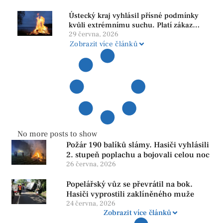
Ústecký kraj vyhlásil přísné podmínky
kvůli extrémnímu suchu. Platí zákaz
ohňů i pyrotechniky
29 června, 2026
Zobrazit více článků
No more posts to show
Požár 190 balíků slámy. Hasiči vyhlásili
2. stupeň poplachu a bojovali celou noc
26 června, 2026
Popelářský vůz se převrátil na bok.
Hasiči vyprostili zaklíněného muže
24 června, 2026
Zobrazit více článků