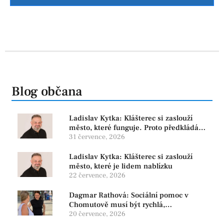
Blog občana
Ladislav Kytka: Klášterec si zaslouží
město, které funguje. Proto předkládáme
program, který řeší skutečné problémy
31 července, 2026
Ladislav Kytka: Klášterec si zaslouží
město, které je lidem nablízku
22 července, 2026
Dagmar Rathová: Sociální pomoc v
Chomutově musí být rychlá,
srozumitelná a férová. Ne udržovat lidi v
20 července, 2026
závislosti