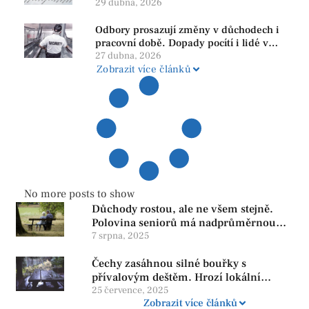
PRO se drží nejvýš mezi menšími
29 dubna, 2026
subjekty
Odbory prosazují změny v důchodech i
pracovní době. Dopady pocítí i lidé v
našem regionu
27 dubna, 2026
Zobrazit více článků
No more posts to show
Důchody rostou, ale ne všem stejně.
Polovina seniorů má nadprůměrnou
penzi, tisíce však žijí pod hranicí
7 srpna, 2025
důstojnosti — SPD chce zrušení vládní
Čechy zasáhnou silné bouřky s
reformy
přívalovým deštěm. Hrozí lokální
zatopení
25 července, 2025
Zobrazit více článků