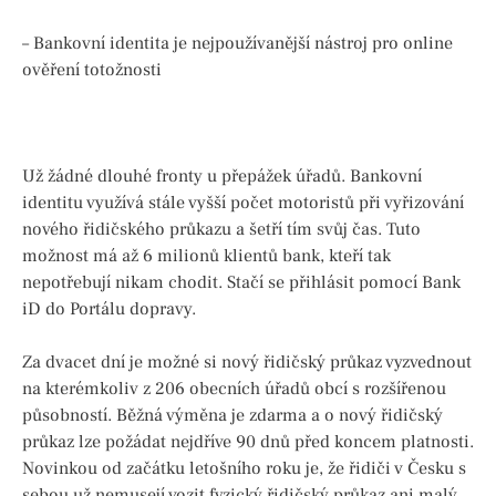
– Bankovní identita je nejpoužívanější nástroj pro online
ověření totožnosti
Už žádné dlouhé fronty u přepážek úřadů. Bankovní
identitu využívá stále vyšší počet motoristů při vyřizování
nového řidičského průkazu a šetří tím svůj čas. Tuto
možnost má až 6 milionů klientů bank, kteří tak
nepotřebují nikam chodit. Stačí se přihlásit pomocí Bank
iD do Portálu dopravy.
Za dvacet dní je možné si nový řidičský průkaz vyzvednout
na kterémkoliv z 206 obecních úřadů obcí s rozšířenou
působností. Běžná výměna je zdarma a o nový řidičský
průkaz lze požádat nejdříve 90 dnů před koncem platnosti.
Novinkou od začátku letošního roku je, že řidiči v Česku s
sebou už nemusejí vozit fyzický řidičský průkaz ani malý