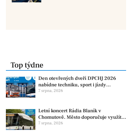
Top týdne
Den otevřených dveří DPCHJ 2026
nabídne techniku, sport i jízdy
historickými vozy
7 srpna, 2026
Letní koncert Rádia Blaník v
Chomutově. Město doporučuje využít
MHD
7 srpna, 2026