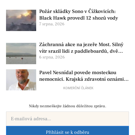
Požár skládky Sono v Čížkovicích:
Black Hawk provedl 12 shozů vody
7 srpna, 2026
Záchranná akce na jezeře Most. Silný
vítr srazil lidi z paddleboardů, dvě
osoby se pohřešují
6 srpna, 2026
Pavel Nesnídal povede mosteckou
nemocnici. Krajská zdravotní oznámila
změnu ve vedení
KOMERČNÍ ČLÁNEK
Nikdy nezmeškejte žádnou důležitou zprávu.
Přihlásit se k odběru