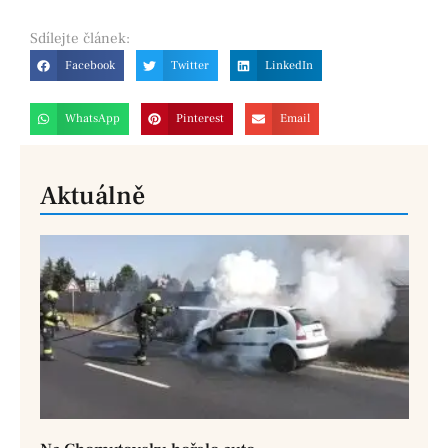
Sdílejte
článek:
Facebook
Twitter
LinkedIn
WhatsApp
Pinterest
Email
Aktuálně