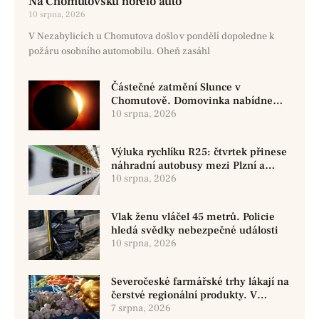
Na Chomutovsku hořelo auto
10 srpna, 2026
V Nezabylicích u Chomutova došlo v pondělí dopoledne k
požáru osobního automobilu. Oheň zasáhl
Částečné zatmění Slunce v
Chomutově. Domovinka nabídne
veřejné pozorování
10 srpna, 2026
Výluka rychlíku R25: čtvrtek přinese
náhradní autobusy mezi Plzní a
Třemošnou
10 srpna, 2026
Vlak ženu vláčel 45 metrů. Policie
hledá svědky nebezpečné události
10 srpna, 2026
Severočeské farmářské trhy lákají na
čerstvé regionální produkty. V
Chomutově se konají 8. srpna
7 srpna, 2026