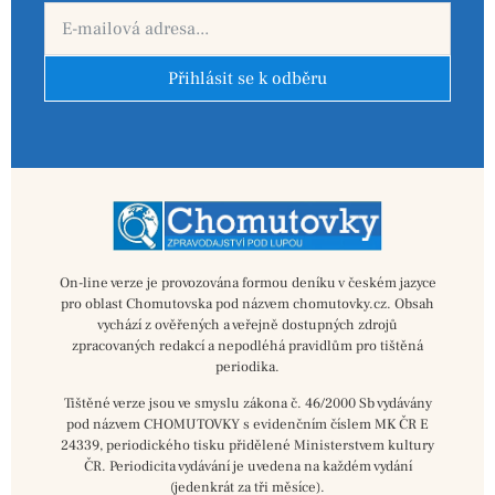
Přihlásit se k odběru
On-line verze je provozována formou deníku v českém jazyce
pro oblast Chomutovska pod názvem chomutovky.cz. Obsah
vychází z ověřených a veřejně dostupných zdrojů
zpracovaných redakcí a nepodléhá pravidlům pro tištěná
periodika.
Tištěné verze jsou ve smyslu zákona č. 46/2000 Sb vydávány
pod názvem CHOMUTOVKY s evidenčním číslem MK ČR E
24339, periodického tisku přidělené Ministerstvem kultury
ČR. Periodicita vydávání je uvedena na každém vydání
(jedenkrát za tři měsíce).