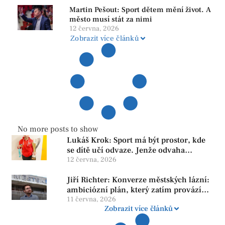
Martin Pešout: Sport dětem mění život. A
město musí stát za nimi
12 června, 2026
Zobrazit více článků
No more posts to show
Lukáš Krok: Sport má být prostor, kde
se dítě učí odvaze. Jenže odvaha
neroste tam, kde se bojí udělat chybu.
12 června, 2026
Jiří Richter: Konverze městských lázní:
ambiciózní plán, který zatím provází
více otazníků než jistot
11 června, 2026
Zobrazit více článků