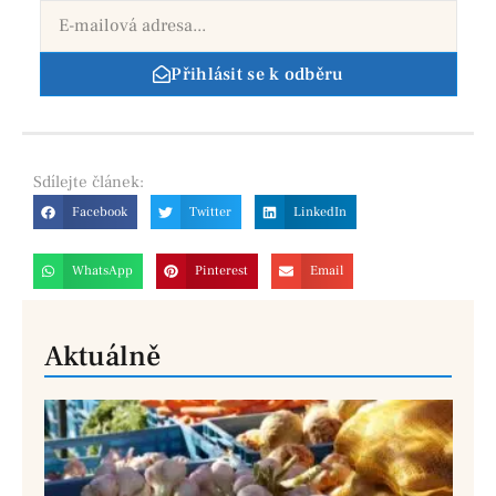
Přihlásit se k odběru
Sdílejte
článek:
Facebook
Twitter
LinkedIn
WhatsApp
Pinterest
Email
Aktuálně