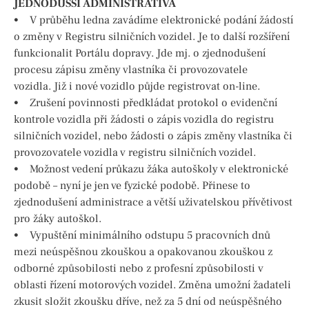
JEDNODUŠŠÍ ADMINISTRATIVA
• V průběhu ledna zavádíme elektronické podání žádostí
o změny v Registru silničních vozidel. Je to další rozšíření
funkcionalit Portálu dopravy. Jde mj. o zjednodušení
procesu zápisu změny vlastníka či provozovatele
vozidla. Již i nové vozidlo půjde registrovat on-line.
• Zrušení povinnosti předkládat protokol o evidenční
kontrole vozidla při žádosti o zápis vozidla do registru
silničních vozidel, nebo žádosti o zápis změny vlastníka či
provozovatele vozidla v registru silničních vozidel.
• Možnost vedení průkazu žáka autoškoly v elektronické
podobě – nyní je jen ve fyzické podobě. Přinese to
zjednodušení administrace a větší uživatelskou přívětivost
pro žáky autoškol.
• Vypuštění minimálního odstupu 5 pracovních dnů
mezi neúspěšnou zkouškou a opakovanou zkouškou z
odborné způsobilosti nebo z profesní způsobilosti v
oblasti řízení motorových vozidel. Změna umožní žadateli
zkusit složit zkoušku dříve, než za 5 dní od neúspěšného