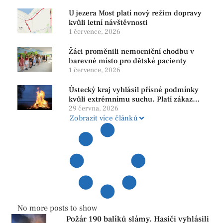
U jezera Most platí nový režim dopravy
kvůli letní návštěvnosti
1 července, 2026
Žáci proměnili nemocniční chodbu v
barevné místo pro dětské pacienty
1 července, 2026
Ústecký kraj vyhlásil přísné podmínky
kvůli extrémnímu suchu. Platí zákaz
ohňů i pyrotechniky
29 června, 2026
Zobrazit více článků
No more posts to show
Požár 190 balíků slámy. Hasiči vyhlásili