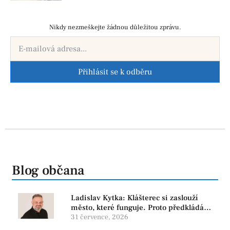
Nikdy nezmeškejte žádnou důležitou zprávu.
Přihlásit se k odběru
Blog občana
Ladislav Kytka: Klášterec si zaslouží
město, které funguje. Proto předkládáme
program, který řeší skutečné problémy
31 července, 2026