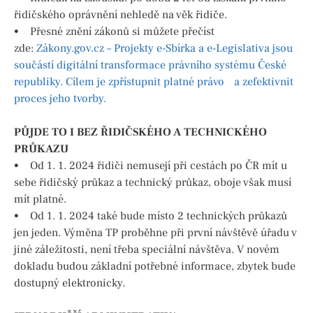
řidičského oprávnění nehledě na věk řidiče.
• Přesné znění zákonů si můžete přečíst
zde:
Zákony.gov.cz – Projekty e-Sbírka a e-Legislativa jsou
součástí digitální transformace právního systému České
republiky. Cílem je zpřístupnit platné právo a zefektivnit
proces jeho tvorby.
PŮJDE TO I BEZ ŘIDIČSKÉHO A TECHNICKÉHO
PRŮKAZU
• Od 1. 1. 2024 řidiči nemusejí při cestách po ČR mít u
sebe řidičský průkaz a technický průkaz, oboje však musí
mít platné.
• Od 1. 1. 2024 také bude místo 2 technických průkazů
jen jeden. Výměna TP proběhne při první návštěvě úřadu v
jiné záležitosti, není třeba speciální návštěva. V novém
dokladu budou základní potřebné informace, zbytek bude
dostupný elektronicky.