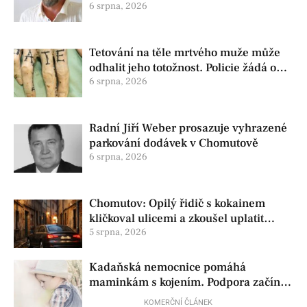
změnu ve vedení
6 srpna, 2026
Tetování na těle mrtvého muže může
odhalit jeho totožnost. Policie žádá o
pomoc
6 srpna, 2026
Radní Jiří Weber prosazuje vyhrazené
parkování dodávek v Chomutově
6 srpna, 2026
Chomutov: Opilý řidič s kokainem
kličkoval ulicemi a zkoušel uplatit
policisty
5 srpna, 2026
Kadaňská nemocnice pomáhá
maminkám s kojením. Podpora začíná
už před porodem
KOMERČNÍ ČLÁNEK