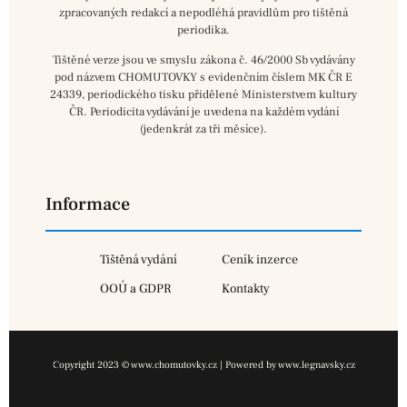
zpracovaných redakcí a nepodléhá pravidlům pro tištěná
periodika.
Tištěné verze jsou ve smyslu zákona č. 46/2000 Sb vydávány
pod názvem CHOMUTOVKY s evidenčním číslem MK ČR E
24339, periodického tisku přidělené Ministerstvem kultury
ČR. Periodicita vydávání je uvedena na každém vydání
(jedenkrát za tři měsíce).
Informace
Tištěná vydání
Ceník inzerce
OOÚ a GDPR
Kontakty
Copyright 2023 © www.chomutovky.cz | Powered by www.legnavsky.cz
×