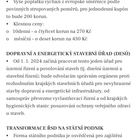
• Výše poplatku vychází z evropské směrnice podle
povinných stropovaných poměrů, pro jednodenní kupón
to bude 200 korun.
• Klesnou ceny:
o 10denní – o čtyřicet korun na 270 Kč
o měsíční – o deset korun na 430 Kč
DOPRAVNÍ A ENERGETICKÝ STAVEBNÍ ÚŘAD (DESÚ)
• Od 1. 1. 2024 začíná pracovat tento jeden úřad pro
územní řízení a povolování staveb (tj. dnešní územní a
stavební řízení); bude odvolacím správním orgánem proti
rozhodnutím krajských stavebních úřadů pro nevyhrazené
stavby dopravní a energetické infrastruktury, od
samospráv převezme vyvlastňovací řízení a od krajských
hygienických stanic posuzování ochrany veřejného zdraví
u staveb.
TRANSFORMACE ŘSD NA STÁTNÍ PODNIK
• Forma státního podniku je osvědčená pro zajištění