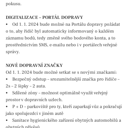
pokusu.
DIGITALIZACE – PORTÁL DOPRAVY
• Od 1. 1. 2024 bude možné na Portálu dopravy požádat
o to, aby řidič byl automaticky informovaný o každém
záznamu bodů, tedy změně svého bodového konta, a to
prostřednictvím SMS, e-mailu nebo i v portálech veřejné
správy.
NOVÉ DOPRAVNÍ ZNAČKY
Od 1. 1. 2024 bude možné setkat se s novými značkami:
• Bezpečný odstup – srozumitelnější značka pro řidiče –
2s – 2 šipky – 2 auta.
• Sdílené zóny – možnost optimálně využít veřejný
prostor v dopravních uzlech.
• P + D – parkoviště pro ty, kteří zaparkují vůz a pokračují
jako spolujezdci v jiném autě
• Sanitace hygienického zařízení obytných automobilů a
obytných přívěsů.