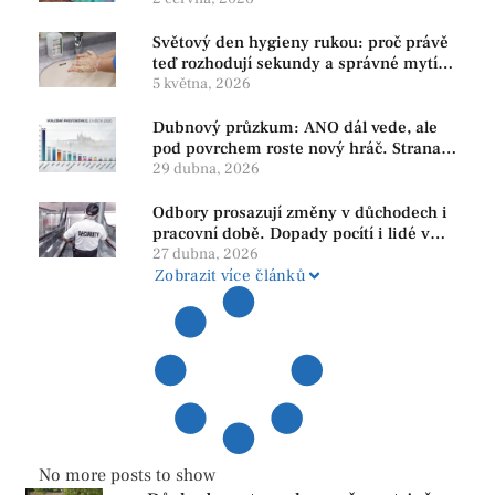
Světový den hygieny rukou: proč právě
teď rozhodují sekundy a správné mytí
rukou
5 května, 2026
Dubnový průzkum: ANO dál vede, ale
pod povrchem roste nový hráč. Strana
PRO se drží nejvýš mezi menšími
29 dubna, 2026
subjekty
Odbory prosazují změny v důchodech i
pracovní době. Dopady pocítí i lidé v
našem regionu
27 dubna, 2026
Zobrazit více článků
No more posts to show