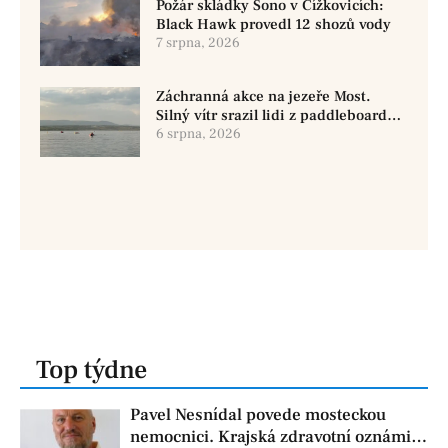
Požár skládky Sono v Čížkovicích:
Black Hawk provedl 12 shozů vody
7 srpna, 2026
Záchranná akce na jezeře Most.
Silný vítr srazil lidi z paddleboardů,
dvě osoby se pohřešují
6 srpna, 2026
Top týdne
Pavel Nesnídal povede mosteckou
nemocnici. Krajská zdravotní oznámila