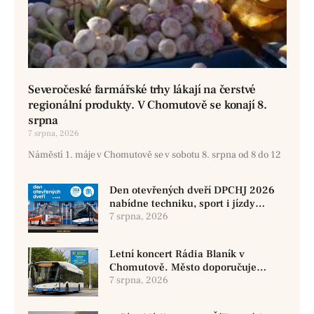
Severočeské farmářské trhy lákají na čerstvé
regionální produkty. V Chomutově se konají 8.
srpna
7 srpna, 2026
Náměstí 1. máje v Chomutově se v sobotu 8. srpna od 8 do 12
Den otevřených dveří DPCHJ 2026
nabídne techniku, sport i jízdy
historickými vozy
7 srpna, 2026
Letní koncert Rádia Blaník v
Chomutově. Město doporučuje
využít MHD
7 srpna, 2026