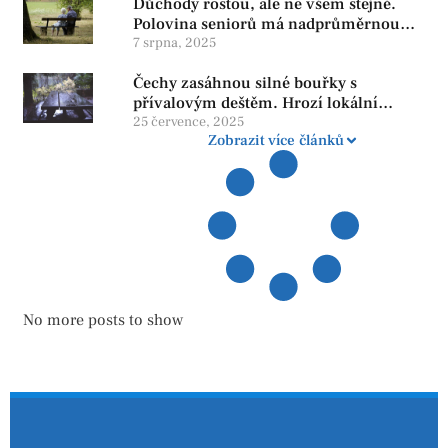
Důchody rostou, ale ne všem stejně.
Polovina seniorů má nadprůměrnou
penzi, tisíce však žijí pod hranicí
7 srpna, 2025
důstojnosti — SPD chce zrušení vládní
Čechy zasáhnou silné bouřky s
reformy
přívalovým deštěm. Hrozí lokální
zatopení
25 července, 2025
Zobrazit více článků
No more posts to show