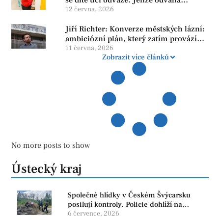
neroste tam, kde se bojí udělat chybu.
12 června, 2026
Jiří Richter: Konverze městských lázní:
ambiciózní plán, který zatím provází
více otazníků než jistot
11 června, 2026
Zobrazit více článků
No more posts to show
Ústecký kraj
Společné hlídky v Českém Švýcarsku
posilují kontroly. Policie dohlíží na
bezpečnost i ochranu přírody
6 července, 2026