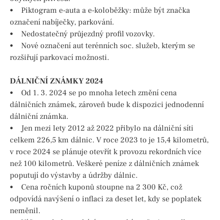
• Piktogram e-auta a e-koloběžky: může být značka
označení nabíječky, parkování.
• Nedostatečný průjezdný profil vozovky.
• Nové označení aut terénních soc. služeb, kterým se
rozšiřují parkovací možnosti.
DÁLNIČNÍ ZNÁMKY 2024
• Od 1. 3. 2024 se po mnoha letech změní cena
dálničních známek, zároveň bude k dispozici jednodenní
dálniční známka.
• Jen mezi lety 2012 až 2022 přibylo na dálniční síti
celkem 226,5 km dálnic. V roce 2023 to je 15,4 kilometrů,
v roce 2024 se plánuje otevřít k provozu rekordních více
než 100 kilometrů. Veškeré peníze z dálničních známek
poputují do výstavby a údržby dálnic.
• Cena ročních kuponů stoupne na 2 300 Kč, což
odpovídá navýšení o inflaci za deset let, kdy se poplatek
neměnil.