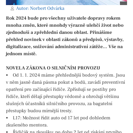
Autor:
Norbert Odvárka
Rok 2024 bude pro všechny uživatele dopravy rokem
mnoha změn, které mnohdy výrazně ulehčí život nebo
zjednoduší a zpřehlední danou oblast. Přinášíme
přehled novinek v oblasti zákonů a předpisů, výstavby,
digitalizace, snižování administrativní zátěže… Vše na
jednom místě.
NOVELA ZÁKONA O SILNIČNÍM PROVOZU
• Od 1. 1. 2024 máme přehlednější bodový systém. Jsou
v něm jasně daná pásma pokut a bodů, zavádí preventivní
opatření pro začínající řidiče. Zpřísňují se postihy pro
řidiče, kteří dělají přestupky vědomě a ohrožují většinu
slušných účastníků silničního provozu, za bagatelní
přestupky budou mírnější tresty.
• L17: Možnost řídit auto od 17 let pod dohledem
zkušeného mentora.
• Řidičák na zkoušku: po dobu 2 let od získání prvního