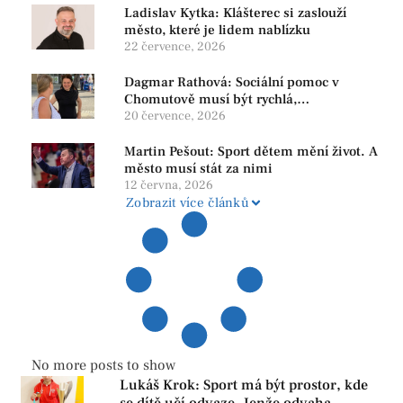
Ladislav Kytka: Klášterec si zaslouží
město, které je lidem nablízku
22 července, 2026
Dagmar Rathová: Sociální pomoc v
Chomutově musí být rychlá,
srozumitelná a férová. Ne udržovat lidi v
20 července, 2026
závislosti
Martin Pešout: Sport dětem mění život. A
město musí stát za nimi
12 června, 2026
Zobrazit více článků
No more posts to show
Lukáš Krok: Sport má být prostor, kde
se dítě učí odvaze. Jenže odvaha