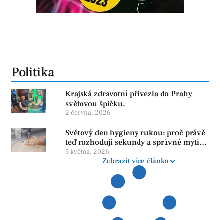
Politika
Krajská zdravotní přivezla do Prahy
světovou špičku.
2 června, 2026
Světový den hygieny rukou: proč právě
teď rozhodují sekundy a správné mytí
rukou
5 května, 2026
Zobrazit více článků