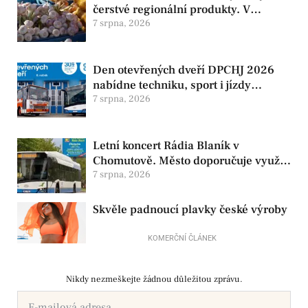
čerstvé regionální produkty. V
Chomutově se konají 8. srpna
7 srpna, 2026
Den otevřených dveří DPCHJ 2026
nabídne techniku, sport i jízdy
historickými vozy
7 srpna, 2026
Letní koncert Rádia Blaník v
Chomutově. Město doporučuje využít
MHD
7 srpna, 2026
Skvěle padnoucí plavky české výroby
KOMERČNÍ ČLÁNEK
Nikdy nezmeškejte žádnou důležitou zprávu.