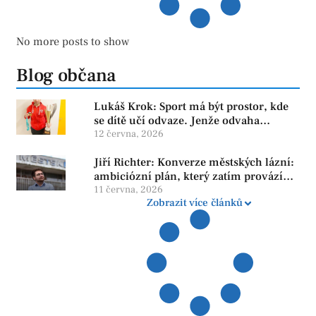
No more posts to show
Blog občana
Lukáš Krok: Sport má být prostor, kde
se dítě učí odvaze. Jenže odvaha
neroste tam, kde se bojí udělat chybu.
12 června, 2026
Jiří Richter: Konverze městských lázní:
ambiciózní plán, který zatím provází
více otazníků než jistot
11 června, 2026
Zobrazit více článků