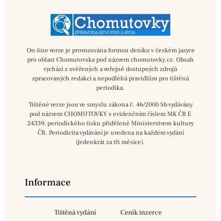
On-line verze je provozována formou deníku v českém jazyce
pro oblast Chomutovska pod názvem chomutovky.cz. Obsah
vychází z ověřených a veřejně dostupných zdrojů
zpracovaných redakcí a nepodléhá pravidlům pro tištěná
periodika.
Tištěné verze jsou ve smyslu zákona č. 46/2000 Sb vydávány
pod názvem CHOMUTOVKY s evidenčním číslem MK ČR E
24339, periodického tisku přidělené Ministerstvem kultury
ČR. Periodicita vydávání je uvedena na každém vydání
(jedenkrát za tři měsíce).
Informace
Tištěná vydání
Ceník inzerce