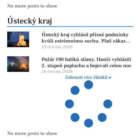
No more posts to show
Ústecký kraj
Ústecký kraj vyhlásil přísné podmínky
kvůli extrémnímu suchu. Platí zákaz
ohňů i pyrotechniky
29 června, 2026
Požár 190 balíků slámy. Hasiči vyhlásili
2. stupeň poplachu a bojovali celou noc
26 června, 2026
Zobrazit více článků
No more posts to show