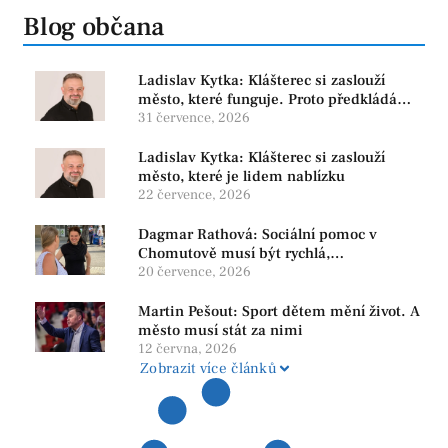
Blog občana
Ladislav Kytka: Klášterec si zaslouží
město, které funguje. Proto předkládáme
program, který řeší skutečné problémy
31 července, 2026
Ladislav Kytka: Klášterec si zaslouží
město, které je lidem nablízku
22 července, 2026
Dagmar Rathová: Sociální pomoc v
Chomutově musí být rychlá,
srozumitelná a férová. Ne udržovat lidi v
20 července, 2026
závislosti
Martin Pešout: Sport dětem mění život. A
město musí stát za nimi
12 června, 2026
Zobrazit více článků