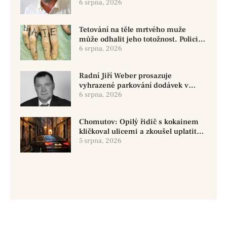
oznámila změnu ve vedení
6 srpna, 2026
Tetování na těle mrtvého muže
může odhalit jeho totožnost. Policie
žádá o pomoc
6 srpna, 2026
Radní Jiří Weber prosazuje
vyhrazené parkování dodávek v
Chomutově
6 srpna, 2026
Chomutov: Opilý řidič s kokainem
kličkoval ulicemi a zkoušel uplatit
policisty
5 srpna, 2026