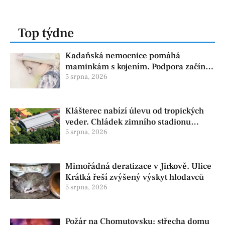
Top týdne
Kadaňská nemocnice pomáhá
maminkám s kojením. Podpora začíná
už před porodem
5 srpna, 2026
Klášterec nabízí úlevu od tropických
veder. Chládek zimního stadionu
pomůže seniorům i nemocným
5 srpna, 2026
Mimořádná deratizace v Jirkově. Ulice
Krátká řeší zvýšený výskyt hlodavců
5 srpna, 2026
Požár na Chomutovsku: střecha domu