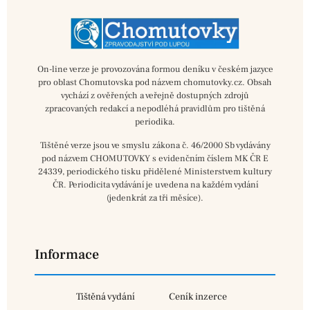
On-line verze je provozována formou deníku v českém jazyce
pro oblast Chomutovska pod názvem chomutovky.cz. Obsah
vychází z ověřených a veřejně dostupných zdrojů
zpracovaných redakcí a nepodléhá pravidlům pro tištěná
periodika.
Tištěné verze jsou ve smyslu zákona č. 46/2000 Sb vydávány
pod názvem CHOMUTOVKY s evidenčním číslem MK ČR E
24339, periodického tisku přidělené Ministerstvem kultury
ČR. Periodicita vydávání je uvedena na každém vydání
(jedenkrát za tři měsíce).
Informace
Tištěná vydání
Ceník inzerce