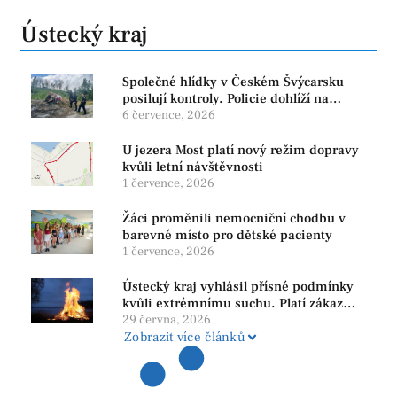
Ústecký kraj
Společné hlídky v Českém Švýcarsku
posilují kontroly. Policie dohlíží na
bezpečnost i ochranu přírody
6 července, 2026
U jezera Most platí nový režim dopravy
kvůli letní návštěvnosti
1 července, 2026
Žáci proměnili nemocniční chodbu v
barevné místo pro dětské pacienty
1 července, 2026
Ústecký kraj vyhlásil přísné podmínky
kvůli extrémnímu suchu. Platí zákaz
ohňů i pyrotechniky
29 června, 2026
Zobrazit více článků