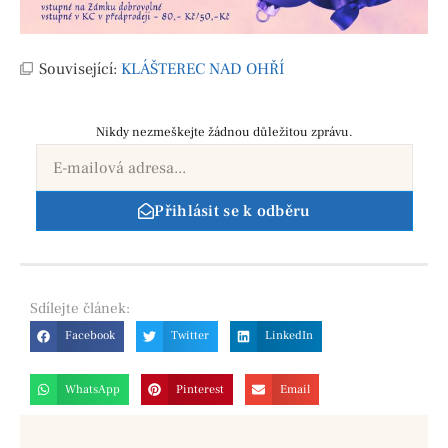
Související:
KLÁŠTEREC NAD OHŘÍ
Nikdy nezmeškejte žádnou důležitou zprávu.
Přihlásit se k odběru
Sdílejte
článek:
Facebook
Twitter
LinkedIn
WhatsApp
Pinterest
Email