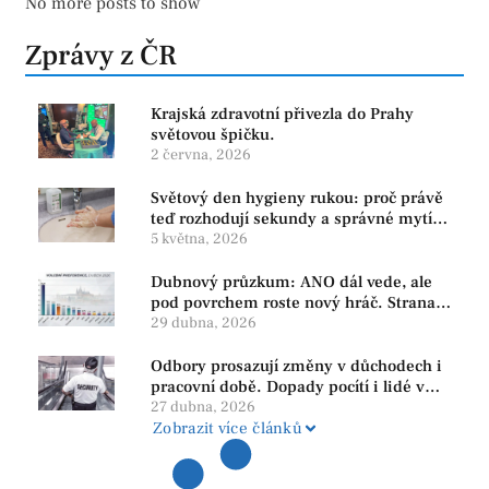
No more posts to show
Zprávy z ČR
Krajská zdravotní přivezla do Prahy
světovou špičku.
2 června, 2026
Světový den hygieny rukou: proč právě
teď rozhodují sekundy a správné mytí
rukou
5 května, 2026
Dubnový průzkum: ANO dál vede, ale
pod povrchem roste nový hráč. Strana
PRO se drží nejvýš mezi menšími
29 dubna, 2026
subjekty
Odbory prosazují změny v důchodech i
pracovní době. Dopady pocítí i lidé v
našem regionu
27 dubna, 2026
Zobrazit více článků