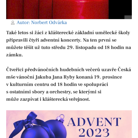
Autor:
Norbert Odvárka
Také letos si žáci z klášterecké základní umělecké školy
připravili čtyři adventní koncerty. Na ten první se
můžete těšit už tuto středu 29. listopadu od 18 hodin na
zámku.
Čtveřici předvánočních hudebních večerů uzavře Česká
mše vánoční Jakuba Jana Ryby konaná 19. prosince
v kulturním centru od 18 hodin ve spolupráci
s ostatními sbory a orchestry, se kterými si
může zazpívat i klášterecká veřejnost.