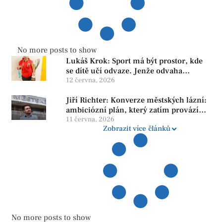
No more posts to show
Lukáš Krok: Sport má být prostor, kde
se dítě učí odvaze. Jenže odvaha
neroste tam, kde se bojí udělat chybu.
12 června, 2026
Jiří Richter: Konverze městských lázní:
ambiciózní plán, který zatím provází
více otazníků než jistot
11 června, 2026
Zobrazit více článků
No more posts to show