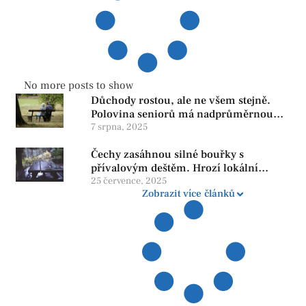
No more posts to show
Důchody rostou, ale ne všem stejně.
Polovina seniorů má nadprůměrnou
penzi, tisíce však žijí pod hranicí
7 srpna, 2025
důstojnosti — SPD chce zrušení vládní
Čechy zasáhnou silné bouřky s
reformy
přívalovým deštěm. Hrozí lokální
zatopení
25 července, 2025
Zobrazit více článků