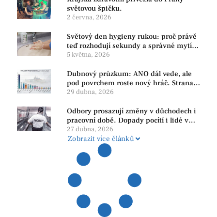
světovou špičku.
2 června, 2026
Světový den hygieny rukou: proč právě
teď rozhodují sekundy a správné mytí
rukou
5 května, 2026
Dubnový průzkum: ANO dál vede, ale
pod povrchem roste nový hráč. Strana
PRO se drží nejvýš mezi menšími
29 dubna, 2026
subjekty
Odbory prosazují změny v důchodech i
pracovní době. Dopady pocítí i lidé v
našem regionu
27 dubna, 2026
Zobrazit více článků