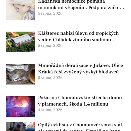
Kadaňská nemocnice pomáhá
maminkám s kojením. Podpora začíná
už před porodem
5 srpna, 2026
Klášterec nabízí úlevu od tropických
veder. Chládek zimního stadionu
pomůže seniorům i nemocným
5 srpna, 2026
Mimořádná deratizace v Jirkově. Ulice
Krátká řeší zvýšený výskyt hlodavců
5 srpna, 2026
Požár na Chomutovsku: střecha domu
v plamenech, škoda 1,4 milionu
4 srpna, 2026
Opilý cyklista v Chomutově: sotva stál,