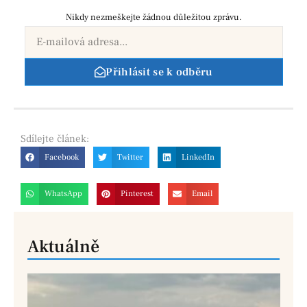
Nikdy nezmeškejte žádnou důležitou zprávu.
Přihlásit se k odběru
Sdílejte
článek:
Facebook
Twitter
LinkedIn
WhatsApp
Pinterest
Email
Aktuálně