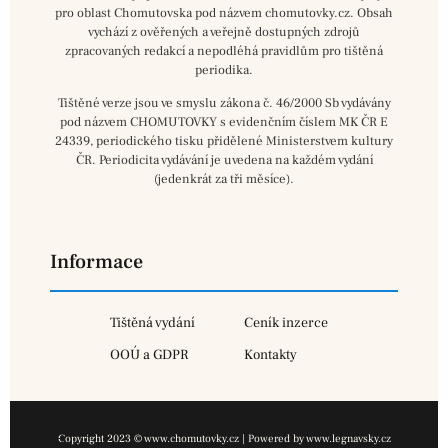
pro oblast Chomutovska pod názvem chomutovky.cz. Obsah
vychází z ověřených a veřejně dostupných zdrojů
zpracovaných redakcí a nepodléhá pravidlům pro tištěná
periodika.
Tištěné verze jsou ve smyslu zákona č. 46/2000 Sb vydávány
pod názvem CHOMUTOVKY s evidenčním číslem MK ČR E
24339, periodického tisku přidělené Ministerstvem kultury
ČR. Periodicita vydávání je uvedena na každém vydání
(jedenkrát za tři měsíce).
Informace
Tištěná vydání
Ceník inzerce
OOÚ a GDPR
Kontakty
Copyright 2023 © www.chomutovky.cz | Powered by www.legnavsky.cz