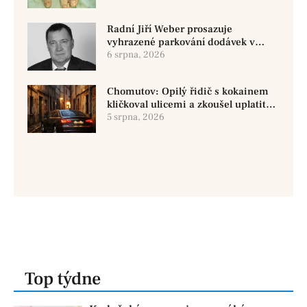
Radní Jiří Weber prosazuje
vyhrazené parkování dodávek v
Chomutově
6 srpna, 2026
Chomutov: Opilý řidič s kokainem
kličkoval ulicemi a zkoušel uplatit
policisty
5 srpna, 2026
Top týdne