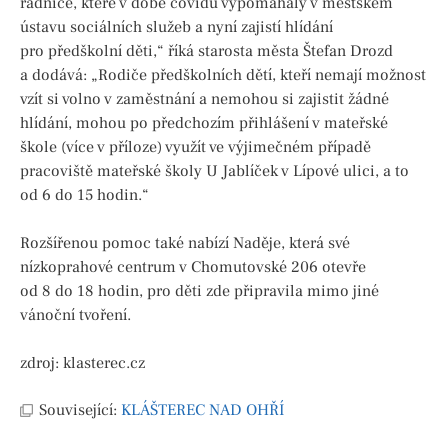
radnice, které v době covidu vypomáhaly v městském
ústavu sociálních služeb a nyní zajistí hlídání
pro předškolní děti,“ říká starosta města Štefan Drozd
a dodává: „Rodiče předškolních dětí, kteří nemají možnost
vzít si volno v zaměstnání a nemohou si zajistit žádné
hlídání, mohou po předchozím přihlášení v mateřské
škole (více v příloze) využít ve výjimečném případě
pracoviště mateřské školy U Jablíček v Lípové ulici, a to
od 6 do 15 hodin.“
Rozšířenou pomoc také nabízí Naděje, která své
nízkoprahové centrum v Chomutovské 206 otevře
od 8 do 18 hodin, pro děti zde připravila mimo jiné
vánoční tvoření.
zdroj: klasterec.cz
Související:
KLÁŠTEREC NAD OHŘÍ