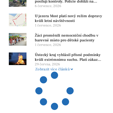
posilují kontroly. Policie dohlíží na
bezpečnost i ochranu přírody
6 července, 2026
U jezera Most platí nový režim dopravy
kvůli letní návštěvnosti
1 července, 2026
Žáci proměnili nemocniční chodbu v
barevné místo pro dětské pacienty
1 července, 2026
Ústecký kraj vyhlásil přísné podmínky
kvůli extrémnímu suchu. Platí zákaz
ohňů i pyrotechniky
29 června, 2026
Zobrazit více článků