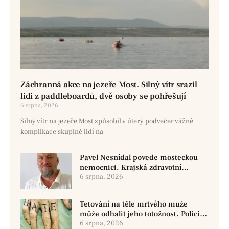
Záchranná akce na jezeře Most. Silný vítr srazil
lidi z paddleboardů, dvě osoby se pohřešují
6 srpna, 2026
Silný vítr na jezeře Most způsobil v úterý podvečer vážné
komplikace skupině lidí na
Pavel Nesnídal povede mosteckou
nemocnici. Krajská zdravotní
oznámila změnu ve vedení
6 srpna, 2026
Tetování na těle mrtvého muže
může odhalit jeho totožnost. Policie
žádá o pomoc
6 srpna, 2026