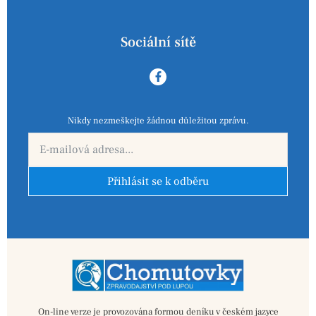
Sociální sítě
Nikdy nezmeškejte žádnou důležitou zprávu.
Přihlásit se k odběru
On-line verze je provozována formou deníku v českém jazyce