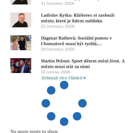
program, který řeší skutečné problémy
31 července, 2026
Ladislav Kytka: Klášterec si zaslouží
město, které je lidem nablízku
22 července, 2026
Dagmar Rathová: Sociální pomoc v
Chomutově musí být rychlá,
srozumitelná a férová. Ne udržovat lidi v
20 července, 2026
závislosti
Martin Pešout: Sport dětem mění život. A
město musí stát za nimi
12 června, 2026
Zobrazit více článků
No more posts to show