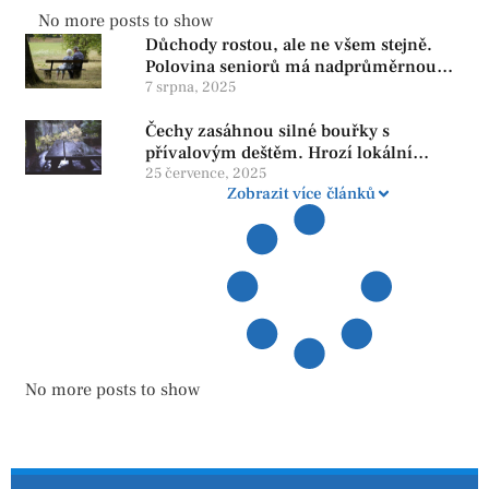
No more posts to show
Důchody rostou, ale ne všem stejně.
Polovina seniorů má nadprůměrnou
penzi, tisíce však žijí pod hranicí
7 srpna, 2025
důstojnosti — SPD chce zrušení vládní
Čechy zasáhnou silné bouřky s
reformy
přívalovým deštěm. Hrozí lokální
zatopení
25 července, 2025
Zobrazit více článků
No more posts to show