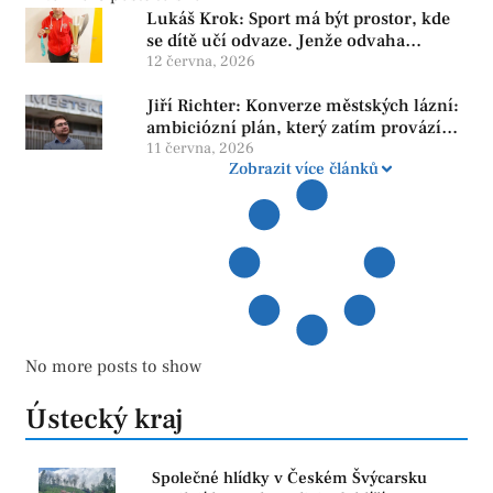
Lukáš Krok: Sport má být prostor, kde
se dítě učí odvaze. Jenže odvaha
neroste tam, kde se bojí udělat chybu.
12 června, 2026
Jiří Richter: Konverze městských lázní:
ambiciózní plán, který zatím provází
více otazníků než jistot
11 června, 2026
Zobrazit více článků
No more posts to show
Ústecký kraj
Společné hlídky v Českém Švýcarsku