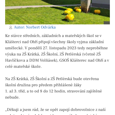
Autor:
Norbert Odvárka
Ke stávce středních, základních a mateřských škol se v
Klášterci nad Ohří připojí všechny školy vyjma základní
umělecké. V pondělí 27. listopadu 2023 tedy neproběhne
výuka na ZŠ Krátká, ZŠ Školní, ZŠ Petlérská (včetně ZŠ
Havlíčkova a DDM Volňásek), GSOŠ Klášterec nad Ohří a v
celé mateřské škole.
Na ZŠ Krátká, ZŠ Školní a ZŠ Petlérská bude otevřena
školní družina pro předem přihlášené žáky
1. až 3. tříd, a to od 8 do 12 hodin, stravování zajištěné
nebude.
„Děkuji a jsem rád, že se opět zapojí dobrovolnice z naší