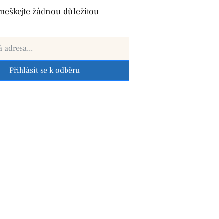
meškejte žádnou důležitou
Přihlásit se k odběru