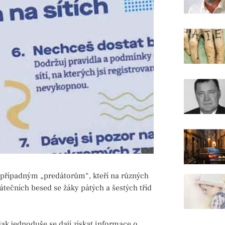
t případným „predátorům“, kteří na různých
pátečních besed se žáky pátých a šestých tříd
 jak jednoduše se dají získat informace o