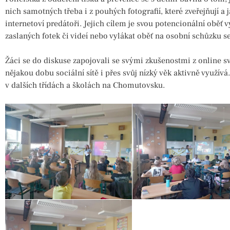
nich samotných třeba i z pouhých fotografií, které zveřejňují a
internetoví predátoři. Jejich cílem je svou potencionální oběť 
zaslaných fotek či videí nebo vylákat oběť na osobní schůzku s
Žáci se do diskuse zapojovali se svými zkušenostmi z online svě
nějakou dobu sociální sítě i přes svůj nízký věk aktivně využí
v dalších třídách a školách na Chomutovsku.