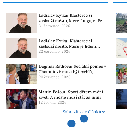
Ladislav Kytka: Klášterec si
zaslouží město, které funguje. Proto
předkládáme program, který řeší
31 července, 2026
skutečné problémy
Ladislav Kytka: Klášterec si
zaslouží město, které je lidem
nablízku
22 července, 2026
Dagmar Rathová: Sociální pomoc v
Chomutově musí být rychlá,
srozumitelná a férová. Ne udržovat
20 července, 2026
lidi v závislosti
Martin Pešout: Sport dětem mění
život. A město musí stát za nimi
12 června, 2026
Zobrazit více článků