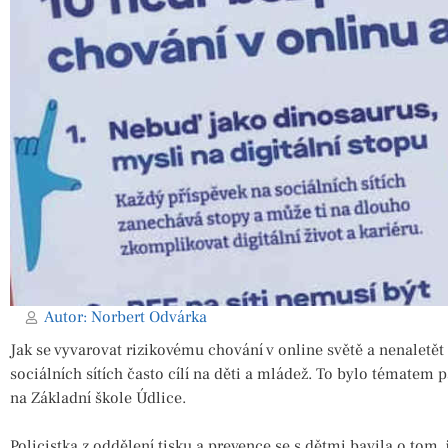
Autor:
Norbert Odvárka
Jak se vyvarovat rizikovému chování v online světě a nenaletě
sociálních sítích často cílí na děti a mládež. To bylo tématem 
na Základní škole Údlice.
Policistka z oddělení tisku a prevence se s dětmi bavila o tom,