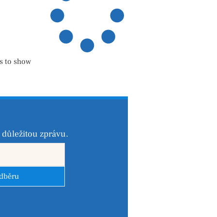
s to show
důležitou zprávu.
odběru