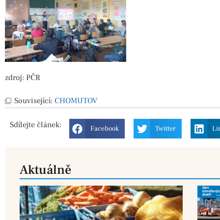
zdroj: PČR
Související:
CHOMUTOV
Sdílejte
článek:
Facebook
Twitter
Li
Aktuálně