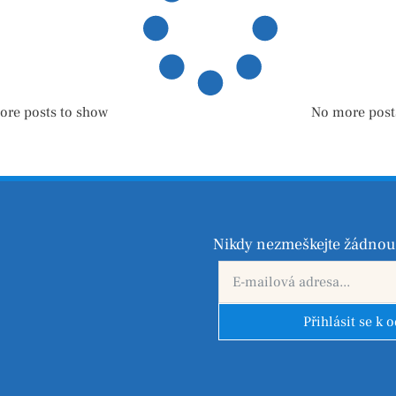
ore posts to show
No more post
Nikdy nezmeškejte žádnou 
Přihlásit se k 