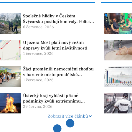
Společné hlídky v Českém
Švýcarsku posilují kontroly. Policie
dohlíží na bezpečnost i ochranu
6 července, 2026
přírody
U jezera Most platí nový režim
dopravy kvůli letní návštěvnosti
1 července, 2026
Žáci proměnili nemocniční chodbu
v barevné místo pro dětské
pacienty
1 července, 2026
Ústecký kraj vyhlásil přísné
podmínky kvůli extrémnímu
suchu. Platí zákaz ohňů i
29 června, 2026
pyrotechniky
Zobrazit více článků