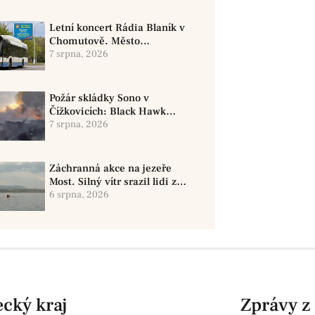
Letní koncert Rádia Blaník v
Chomutově. Město
doporučuje využít MHD
7 srpna, 2026
Požár skládky Sono v
Čížkovicích: Black Hawk
provedl 12 shozů vody
7 srpna, 2026
Záchranná akce na jezeře
Most. Silný vítr srazil lidi z
paddleboardů, dvě osoby se
6 srpna, 2026
pohřešují
cký kraj
Zprávy z