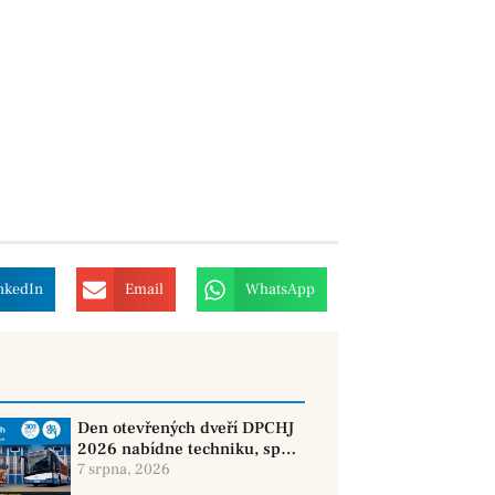
nkedIn
Email
WhatsApp
Den otevřených dveří DPCHJ
2026 nabídne techniku, sport
i jízdy historickými vozy
7 srpna, 2026