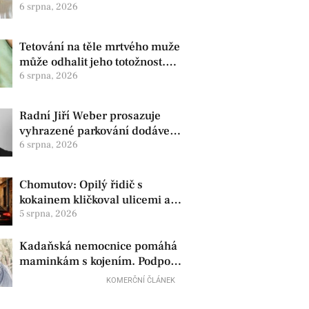
zdravotní oznámila změnu ve
6 srpna, 2026
vedení
Tetování na těle mrtvého muže
může odhalit jeho totožnost.
Policie žádá o pomoc
6 srpna, 2026
Radní Jiří Weber prosazuje
vyhrazené parkování dodávek
v Chomutově
6 srpna, 2026
Chomutov: Opilý řidič s
kokainem kličkoval ulicemi a
zkoušel uplatit policisty
5 srpna, 2026
Kadaňská nemocnice pomáhá
maminkám s kojením. Podpora
začíná už před porodem
KOMERČNÍ ČLÁNEK