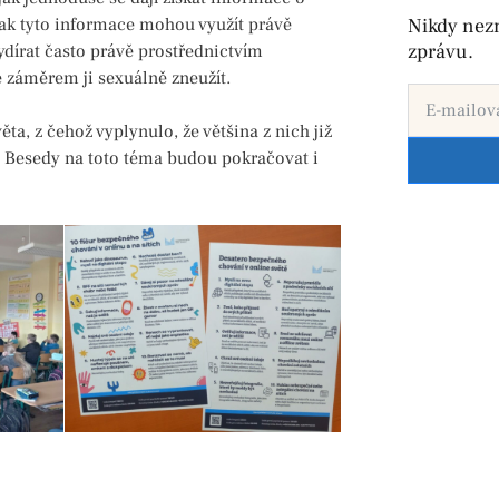
Nikdy nez
 jak tyto informace mohou využít právě
zprávu.
vydírat často právě prostřednictvím
e záměrem ji sexuálně zneužít.
ta, z čehož vyplynulo, že většina z nich již
vá. Besedy na toto téma budou pokračovat i