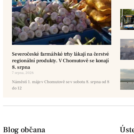
Severočeské farmářské trhy lákají na čerstvé
regionální produkty. V Chomutově se konají
8. srpna
7 srpna, 2026
Náměstí 1. máje v Chomutově se v sobotu 8. srpna od 8
do 12
Blog občana
Úste