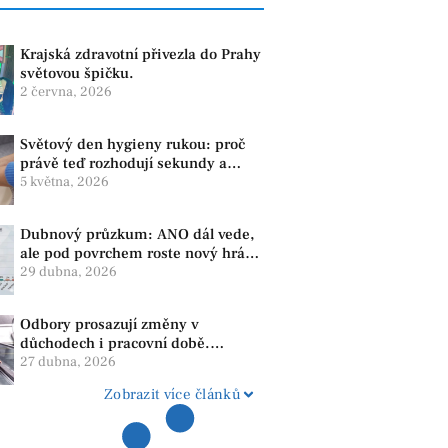
Krajská zdravotní přivezla do Prahy
světovou špičku.
2 června, 2026
Světový den hygieny rukou: proč
právě teď rozhodují sekundy a
správné mytí rukou
5 května, 2026
Dubnový průzkum: ANO dál vede,
ale pod povrchem roste nový hráč.
Strana PRO se drží nejvýš mezi
29 dubna, 2026
menšími subjekty
Odbory prosazují změny v
důchodech i pracovní době.
Dopady pocítí i lidé v našem
27 dubna, 2026
regionu
Zobrazit více článků