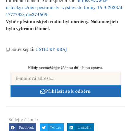
informací o akci je k dispozici zde:
https://www.kr-
ustecky.cz/den-pestounstvi-vystaviste-louny-16-9-2023/d-
1777792/p1=274609
.
Výběr pěstounských rodin byl náročný. Nakonec jich
bylo vybráno třináct.
Související:
ÚSTECKÝ KRAJ
Nikdy nezmeškejte žádnou důležitou zprávu.
Přihlásit se k odběru
Sdílejte
článek:
Facebook
Twitter
LinkedIn