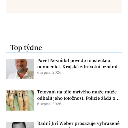
Top týdne
Pavel Nesnídal povede mosteckou
nemocnici. Krajská zdravotní oznámila
změnu ve vedení
6 srpna, 2026
Tetování na těle mrtvého muže může
odhalit jeho totožnost. Policie žádá o
pomoc
6 srpna, 2026
Radní Jiří Weber prosazuje vyhrazené