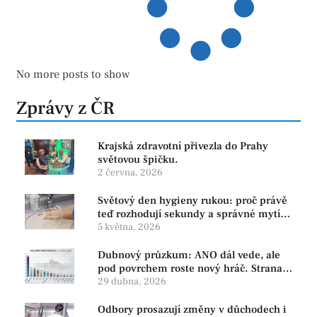
No more posts to show
Zprávy z ČR
Krajská zdravotní přivezla do Prahy
světovou špičku.
2 června, 2026
Světový den hygieny rukou: proč právě
teď rozhodují sekundy a správné mytí
rukou
5 května, 2026
Dubnový průzkum: ANO dál vede, ale
pod povrchem roste nový hráč. Strana
PRO se drží nejvýš mezi menšími
29 dubna, 2026
subjekty
Odbory prosazují změny v důchodech i