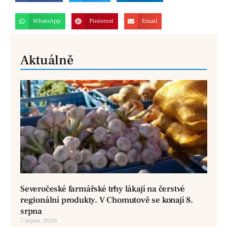
WhatsApp
Pinterest
Email
Aktuálně
Severočeské farmářské trhy lákají na čerstvé
regionální produkty. V Chomutově se konají 8.
srpna
7 srpna, 2026