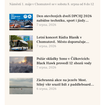
Náměstí 1. máje v Chomutově se v sobotu 8. srpna od 8 do 12
Den otevřených dveří DPCHJ 2026
nabídne techniku, sport i jízdy
historickými vozy
7 srpna, 2026
Letní koncert Rádia Blaník v
Chomutově. Město doporučuje
využít MHD
7 srpna, 2026
Požár skládky Sono v Čížkovicích:
Black Hawk provedl 12 shozů vody
7 srpna, 2026
Záchranná akce na jezeře Most.
Silný vítr srazil lidi z paddleboardů,
dvě osoby se pohřešují
6 srpna, 2026