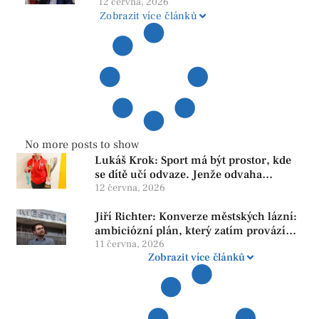
12 června, 2026
Zobrazit více článků
No more posts to show
Lukáš Krok: Sport má být prostor, kde
se dítě učí odvaze. Jenže odvaha
neroste tam, kde se bojí udělat chybu.
12 června, 2026
Jiří Richter: Konverze městských lázní:
ambiciózní plán, který zatím provází
více otazníků než jistot
11 června, 2026
Zobrazit více článků