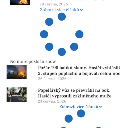
ohňů i pyrotechniky
29 června, 2026
Zobrazit více článků
No more posts to show
Požár 190 balíků slámy. Hasiči vyhlásili
2. stupeň poplachu a bojovali celou noc
26 června, 2026
Popelářský vůz se převrátil na bok.
Hasiči vyprostili zaklíněného muže
24 června, 2026
Zobrazit více článků