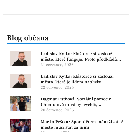
Blog občana
Ladislav Kytka: Klášterec si zaslouží
město, které funguje. Proto předkládáme
program, který řeší skutečné problémy
31 července, 2026
Ladislav Kytka: Klášterec si zaslouží
město, které je lidem nablízku
22 července, 2026
Dagmar Rathová: Sociální pomoc v
Chomutově musí být rychlá,
srozumitelná a férová. Ne udržovat lidi v
20 července, 2026
závislosti
Martin Pešout: Sport dětem mění život. A
město musí stát za nimi