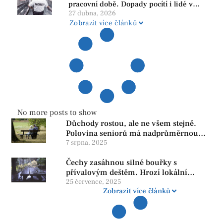
pracovní době. Dopady pocítí i lidé v
našem regionu
27 dubna, 2026
Zobrazit více článků
No more posts to show
Důchody rostou, ale ne všem stejně.
Polovina seniorů má nadprůměrnou
penzi, tisíce však žijí pod hranicí
7 srpna, 2025
důstojnosti — SPD chce zrušení vládní
Čechy zasáhnou silné bouřky s
reformy
přívalovým deštěm. Hrozí lokální
zatopení
25 července, 2025
Zobrazit více článků