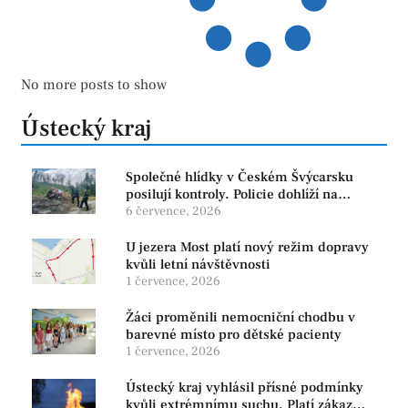
No more posts to show
Ústecký kraj
Společné hlídky v Českém Švýcarsku
posilují kontroly. Policie dohlíží na
bezpečnost i ochranu přírody
6 července, 2026
U jezera Most platí nový režim dopravy
kvůli letní návštěvnosti
1 července, 2026
Žáci proměnili nemocniční chodbu v
barevné místo pro dětské pacienty
1 července, 2026
Ústecký kraj vyhlásil přísné podmínky
kvůli extrémnímu suchu. Platí zákaz