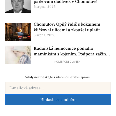
parkování dodávek v Chomutově
6 srpna, 2026
Chomutov: Opilý řidič s kokainem
kličkoval ulicemi a zkoušel uplatit
policisty
5 srpna, 2026
Kadaňská nemocnice pomáhá
maminkám s kojením. Podpora začíná
už před porodem
KOMERČNÍ ČLÁNEK
Nikdy nezmeškejte žádnou důležitou zprávu.
Přihlásit se k odběru