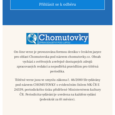
Přihlásit se k odběru
On-line verze je provozována formou deníku v českém jazyce
pro oblast Chomutovska pod názvem chomutovky.cz. Obsah
vychází z ověřených a veřejně dostupných zdrojů
zpracovaných redakcí a nepodléhá pravidlům pro tištěná
periodika.
Tištěné verze jsou ve smyslu zákona č. 46/2000 Sb vydávány
pod názvem CHOMUTOVKY s evidenčním číslem MK ČR E
24339, periodického tisku přidělené Ministerstvem kultury
ČR. Periodicita vydávání je uvedena na každém vydání
(jedenkrát za tři měsíce).