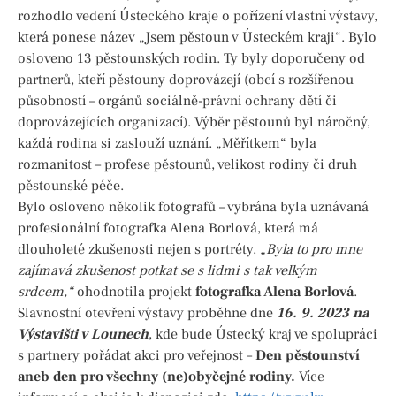
rozhodlo vedení Ústeckého kraje o pořízení vlastní výstavy,
která ponese název „Jsem pěstoun v Ústeckém kraji“. Bylo
osloveno 13 pěstounských rodin. Ty byly doporučeny od
partnerů, kteří pěstouny doprovázejí (obcí s rozšířenou
působností – orgánů sociálně-právní ochrany dětí či
doprovázejících organizací). Výběr pěstounů byl náročný,
každá rodina si zaslouží uznání. „Měřítkem“ byla
rozmanitost – profese pěstounů, velikost rodiny či druh
pěstounské péče.
Bylo osloveno několik fotografů – vybrána byla uznávaná
profesionální fotografka Alena Borlová, která má
dlouholeté zkušenosti nejen s portréty.
„Byla to pro mne
zajímavá zkušenost potkat se s lidmi s tak velkým
srdcem,“
ohodnotila projekt
fotografka Alena Borlová
.
Slavnostní otevření výstavy proběhne dne
16. 9. 2023 na
Výstavišti v Lounech
, kde bude Ústecký kraj ve spolupráci
s partnery pořádat akci pro veřejnost –
Den pěstounství
aneb den pro všechny (ne)obyčejné rodiny.
Více