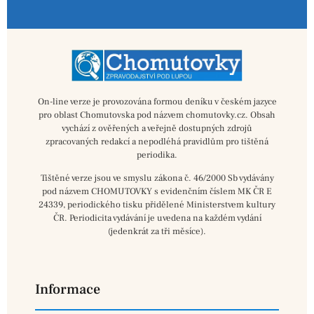
On-line verze je provozována formou deníku v českém jazyce
pro oblast Chomutovska pod názvem chomutovky.cz. Obsah
vychází z ověřených a veřejně dostupných zdrojů
zpracovaných redakcí a nepodléhá pravidlům pro tištěná
periodika.
Tištěné verze jsou ve smyslu zákona č. 46/2000 Sb vydávány
pod názvem CHOMUTOVKY s evidenčním číslem MK ČR E
24339, periodického tisku přidělené Ministerstvem kultury
ČR. Periodicita vydávání je uvedena na každém vydání
(jedenkrát za tři měsíce).
Informace