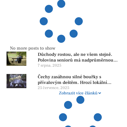
No more posts to show
Důchody rostou, ale ne všem stejně.
Polovina seniorů má nadprůměrnou
penzi, tisíce však žijí pod hranicí
7 srpna, 2025
důstojnosti — SPD chce zrušení vládní
Čechy zasáhnou silné bouřky s
reformy
přívalovým deštěm. Hrozí lokální
zatopení
25 července, 2025
Zobrazit více článků