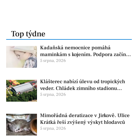
Top týdne
Kadaňská nemocnice pomáhá
maminkám s kojením. Podpora začíná
už před porodem
5 srpna, 2026
Klášterec nabízí úlevu od tropických
veder. Chládek zimního stadionu
pomůže seniorům i nemocným
5 srpna, 2026
Mimořádná deratizace v Jirkově. Ulice
Krátká řeší zvýšený výskyt hlodavců
5 srpna, 2026