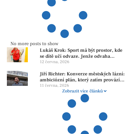
No more posts to show
Lukáš Krok: Sport má být prostor, kde
se dítě učí odvaze. Jenže odvaha
neroste tam, kde se bojí udělat chybu.
12 června, 2026
Jiří Richter: Konverze městských lázní:
ambiciózní plán, který zatím provází
více otazníků než jistot
11 června, 2026
Zobrazit více článků