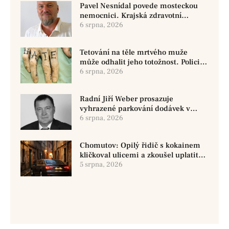
Pavel Nesnídal povede mosteckou
nemocnici. Krajská zdravotní
oznámila změnu ve vedení
6 srpna, 2026
Tetování na těle mrtvého muže
může odhalit jeho totožnost. Policie
žádá o pomoc
6 srpna, 2026
Radní Jiří Weber prosazuje
vyhrazené parkování dodávek v
Chomutově
6 srpna, 2026
Chomutov: Opilý řidič s kokainem
kličkoval ulicemi a zkoušel uplatit
policisty
5 srpna, 2026