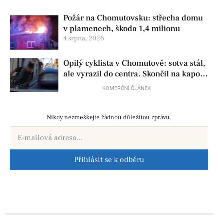
Požár na Chomutovsku: střecha domu
v plamenech, škoda 1,4 milionu
4 srpna, 2026
Opilý cyklista v Chomutově: sotva stál,
ale vyrazil do centra. Skončil na kapotě
auta
KOMERČNÍ ČLÁNEK
Nikdy nezmeškejte žádnou důležitou zprávu.
Přihlásit se k odběru