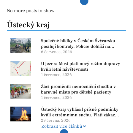
No more posts to show
Ústecký kraj
Společné hlídky v Českém Švýcarsku
posilují kontroly. Policie dohlíží na
bezpečnost i ochranu přírody
6 července, 2026
U jezera Most platí nový režim dopravy
kvůli letní návštěvnosti
1 července, 2026
Žáci proměnili nemocniční chodbu v
barevné místo pro dětské pacienty
1 července, 2026
Ústecký kraj vyhlásil přísné podmínky
kvůli extrémnímu suchu. Platí zákaz
ohňů i pyrotechniky
29 června, 2026
Zobrazit více článků