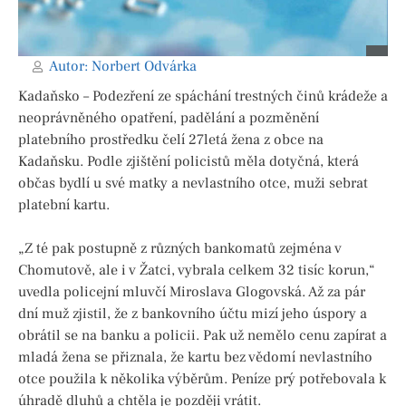
Autor:
Norbert Odvárka
Kadaňsko – Podezření ze spáchání trestných činů krádeže a
neoprávněného opatření, padělání a pozměnění
platebního prostředku čelí 27letá žena z obce na
Kadaňsku. Podle zjištění policistů měla dotyčná, která
občas bydlí u své matky a nevlastního otce, muži sebrat
platební kartu.
„Z té pak postupně z různých bankomatů zejména v
Chomutově, ale i v Žatci, vybrala celkem 32 tisíc korun,“
uvedla policejní mluvčí Miroslava Glogovská. Až za pár
dní muž zjistil, že z bankovního účtu mizí jeho úspory a
obrátil se na banku a policii. Pak už nemělo cenu zapírat a
mladá žena se přiznala, že kartu bez vědomí nevlastního
otce použila k několika výběrům. Peníze prý potřebovala k
úhradě dluhů a chtěla je později vrátit.