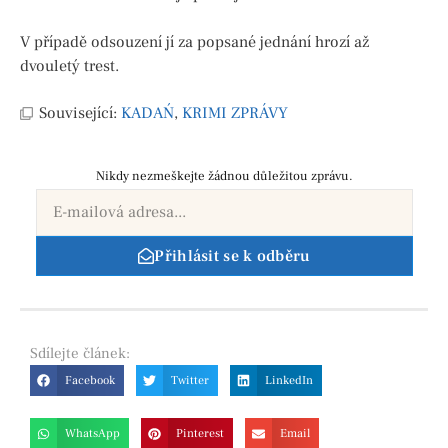
V případě odsouzení jí za popsané jednání hrozí až
dvouletý trest.
Související:
KADAŃ
,
KRIMI ZPRÁVY
Nikdy nezmeškejte žádnou důležitou zprávu.
Přihlásit se k odběru
Sdílejte
článek:
Facebook
Twitter
LinkedIn
WhatsApp
Pinterest
Email