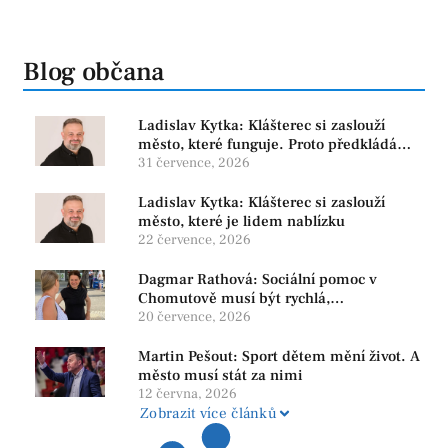
Blog občana
Ladislav Kytka: Klášterec si zaslouží
město, které funguje. Proto předkládáme
program, který řeší skutečné problémy
31 července, 2026
Ladislav Kytka: Klášterec si zaslouží
město, které je lidem nablízku
22 července, 2026
Dagmar Rathová: Sociální pomoc v
Chomutově musí být rychlá,
srozumitelná a férová. Ne udržovat lidi v
20 července, 2026
závislosti
Martin Pešout: Sport dětem mění život. A
město musí stát za nimi
12 června, 2026
Zobrazit více článků