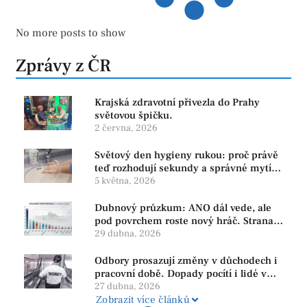
No more posts to show
Zprávy z ČR
Krajská zdravotní přivezla do Prahy
světovou špičku.
2 června, 2026
Světový den hygieny rukou: proč právě
teď rozhodují sekundy a správné mytí
rukou
5 května, 2026
Dubnový průzkum: ANO dál vede, ale
pod povrchem roste nový hráč. Strana
PRO se drží nejvýš mezi menšími
29 dubna, 2026
subjekty
Odbory prosazují změny v důchodech i
pracovní době. Dopady pocítí i lidé v
našem regionu
27 dubna, 2026
Zobrazit více článků