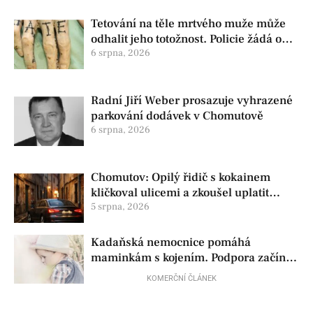
Tetování na těle mrtvého muže může
odhalit jeho totožnost. Policie žádá o
pomoc
6 srpna, 2026
Radní Jiří Weber prosazuje vyhrazené
parkování dodávek v Chomutově
6 srpna, 2026
Chomutov: Opilý řidič s kokainem
kličkoval ulicemi a zkoušel uplatit
policisty
5 srpna, 2026
Kadaňská nemocnice pomáhá
maminkám s kojením. Podpora začíná
už před porodem
KOMERČNÍ ČLÁNEK