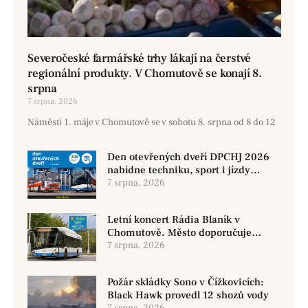
Severočeské farmářské trhy lákají na čerstvé
regionální produkty. V Chomutově se konají 8.
srpna
7 srpna, 2026
Náměstí 1. máje v Chomutově se v sobotu 8. srpna od 8 do 12
Den otevřených dveří DPCHJ 2026
nabídne techniku, sport i jízdy
historickými vozy
7 srpna, 2026
Letní koncert Rádia Blaník v
Chomutově. Město doporučuje
využít MHD
7 srpna, 2026
Požár skládky Sono v Čížkovicích:
Black Hawk provedl 12 shozů vody