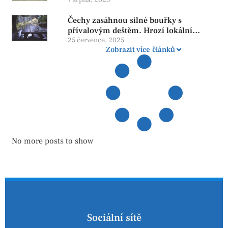
penzi, tisíce však žijí pod hranicí
důstojnosti — SPD chce zrušení vládní
Čechy zasáhnou silné bouřky s
reformy
přívalovým deštěm. Hrozí lokální
zatopení
25 července, 2025
Zobrazit více článků
No more posts to show
Sociální sítě