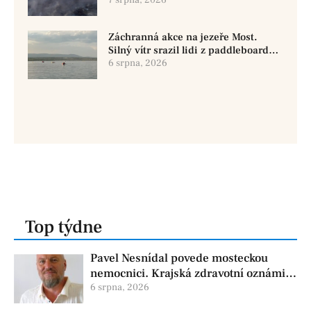
7 srpna, 2026
Záchranná akce na jezeře Most.
Silný vítr srazil lidi z paddleboardů,
dvě osoby se pohřešují
6 srpna, 2026
Top týdne
Pavel Nesnídal povede mosteckou
nemocnici. Krajská zdravotní oznámila
změnu ve vedení
6 srpna, 2026