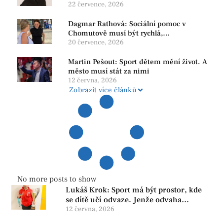
22 července, 2026
Dagmar Rathová: Sociální pomoc v
Chomutově musí být rychlá,
srozumitelná a férová. Ne udržovat lidi v
20 července, 2026
závislosti
Martin Pešout: Sport dětem mění život. A
město musí stát za nimi
12 června, 2026
Zobrazit více článků
No more posts to show
Lukáš Krok: Sport má být prostor, kde
se dítě učí odvaze. Jenže odvaha
neroste tam, kde se bojí udělat chybu.
12 června, 2026