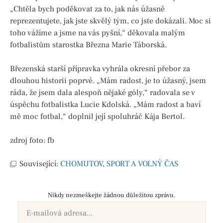
„Chtěla bych poděkovat za to, jak nás úžasně
reprezentujete, jak jste skvělý tým, co jste dokázali. Moc si
toho vážíme a jsme na vás pyšní,“ děkovala malým
fotbalistům starostka Března Marie Táborská.
Březenská starší přípravka vyhrála okresní přebor za
dlouhou historii poprvé. „Mám radost, je to úžasný, jsem
ráda, že jsem dala alespoň nějaké góly,“ radovala se v
úspěchu fotbalistka Lucie Kdolská. „Mám radost a baví
mě moc fotbal,“ doplnil její spoluhráč Kája Bertol.
zdroj foto: fb
Související:
CHOMUTOV
,
SPORT A VOLNÝ ČAS
Nikdy nezmeškejte žádnou důležitou zprávu.