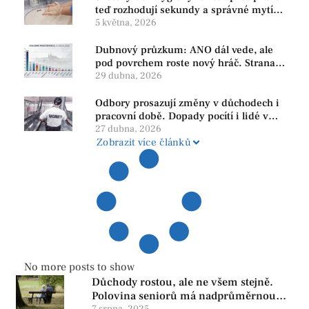
teď rozhodují sekundy a správné mytí
rukou
5 května, 2026
Dubnový průzkum: ANO dál vede, ale
pod povrchem roste nový hráč. Strana
PRO se drží nejvýš mezi menšími
29 dubna, 2026
subjekty
Odbory prosazují změny v důchodech i
pracovní době. Dopady pocítí i lidé v
našem regionu
27 dubna, 2026
Zobrazit více článků
No more posts to show
Důchody rostou, ale ne všem stejně.
Polovina seniorů má nadprůměrnou
7 srpna, 2025