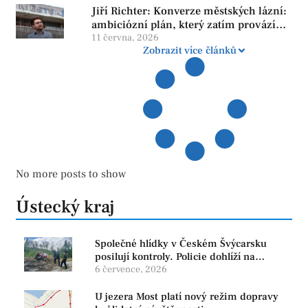
Jiří Richter: Konverze městských lázní:
ambiciózní plán, který zatím provází
více otazníků než jistot
11 června, 2026
Zobrazit více článků
No more posts to show
Ústecký kraj
Společné hlídky v Českém Švýcarsku
posilují kontroly. Policie dohlíží na
bezpečnost i ochranu přírody
6 července, 2026
U jezera Most platí nový režim dopravy