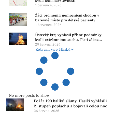
kvůli letní návštěvnosti
1 července, 2026
Žáci proměnili nemocniční chodbu v
barevné místo pro dětské pacienty
1 července, 2026
Ústecký kraj vyhlásil přísné podmínky
kvůli extrémnímu suchu. Platí zákaz
ohňů i pyrotechniky
29 června, 2026
Zobrazit více článků
No more posts to show
Požár 190 balíků slámy. Hasiči vyhlásili
2. stupeň poplachu a bojovali celou noc
26 června, 2026