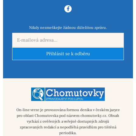
Nikdy nezmeškejte žádnou důležitou zprávu.
Přihlásit se k odběru
On-line verze je provozována formou deníku v českém jazyce
pro oblast Chomutovska pod názvem chomutovky.cz. Obsah
vychází z ověřených a veřejně dostupných zdrojů
zpracovaných redakcí a nepodléhá pravidlům pro tištěná
periodika.