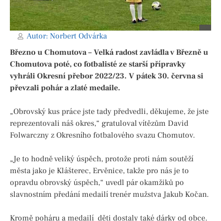
Autor:
Norbert Odvárka
Březno u Chomutova – Velká radost zavládla v Březně u
Chomutova poté, co fotbalisté ze starší přípravky
vyhráli Okresní přebor 2022/23. V pátek 30. června si
převzali pohár a zlaté medaile.
„Obrovský kus práce jste tady předvedli, děkujeme, že jste
reprezentovali náš okres,“ gratuloval vítězům David
Folwarczny z Okresního fotbalového svazu Chomutov.
„Je to hodně veliký úspěch, protože proti nám soutěží
města jako je Klášterec, Ervěnice, takže pro nás je to
opravdu obrovský úspěch,“ uvedl pár okamžiků po
slavnostním předání medailí trenér mužstva Jakub Kočan.
Kromě poháru a medailí děti dostaly také dárky od obce.