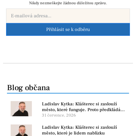
Nikdy nezmeškejte žádnou důležitou zprávu.
Přihlásit se k odběru
Blog občana
Ladislav Kytka: Klášterec si zaslouží
město, které funguje. Proto předkládáme
program, který řeší skutečné problémy
31 července, 2026
Ladislav Kytka: Klášterec si zaslouží
město, které je lidem nablízku