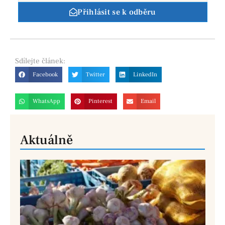
Přihlásit se k odběru
Sdílejte
článek:
Facebook
Twitter
LinkedIn
WhatsApp
Pinterest
Email
Aktuálně