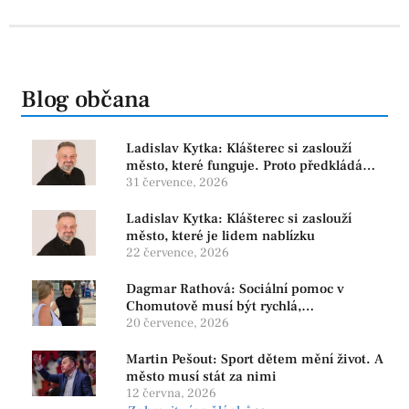
Blog občana
Ladislav Kytka: Klášterec si zaslouží
město, které funguje. Proto předkládáme
program, který řeší skutečné problémy
31 července, 2026
Ladislav Kytka: Klášterec si zaslouží
město, které je lidem nablízku
22 července, 2026
Dagmar Rathová: Sociální pomoc v
Chomutově musí být rychlá,
srozumitelná a férová. Ne udržovat lidi v
20 července, 2026
závislosti
Martin Pešout: Sport dětem mění život. A
město musí stát za nimi
12 června, 2026