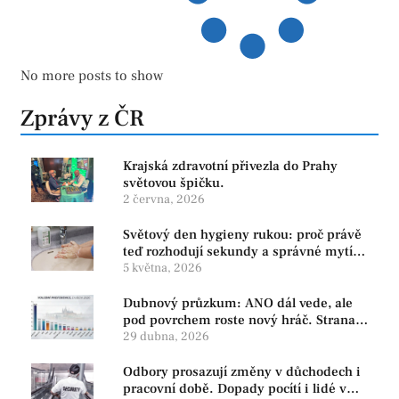
No more posts to show
Zprávy z ČR
Krajská zdravotní přivezla do Prahy
světovou špičku.
2 června, 2026
Světový den hygieny rukou: proč právě
teď rozhodují sekundy a správné mytí
rukou
5 května, 2026
Dubnový průzkum: ANO dál vede, ale
pod povrchem roste nový hráč. Strana
PRO se drží nejvýš mezi menšími
29 dubna, 2026
subjekty
Odbory prosazují změny v důchodech i
pracovní době. Dopady pocítí i lidé v