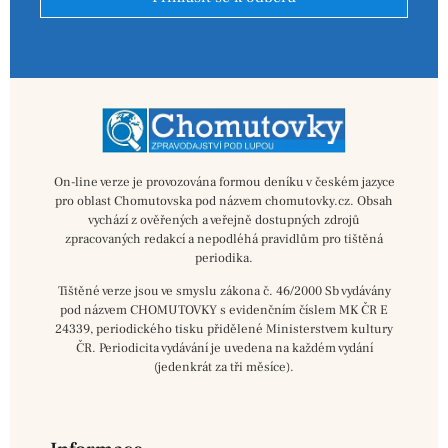
On-line verze je provozována formou deníku v českém jazyce
pro oblast Chomutovska pod názvem chomutovky.cz. Obsah
vychází z ověřených a veřejně dostupných zdrojů
zpracovaných redakcí a nepodléhá pravidlům pro tištěná
periodika.
Tištěné verze jsou ve smyslu zákona č. 46/2000 Sb vydávány
pod názvem CHOMUTOVKY s evidenčním číslem MK ČR E
24339, periodického tisku přidělené Ministerstvem kultury
ČR. Periodicita vydávání je uvedena na každém vydání
(jedenkrát za tři měsíce).