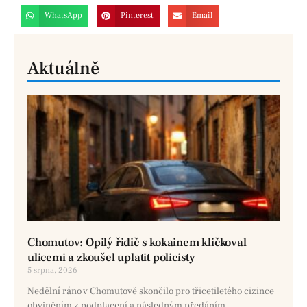
WhatsApp
Pinterest
Email
Aktuálně
Chomutov: Opilý řidič s kokainem kličkoval
ulicemi a zkoušel uplatit policisty
5 srpna, 2026
Nedělní ráno v Chomutově skončilo pro třicetiletého cizince
obviněním z podplacení a následným předáním