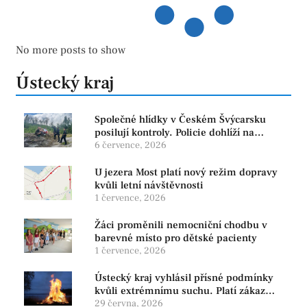
No more posts to show
Ústecký kraj
Společné hlídky v Českém Švýcarsku
posilují kontroly. Policie dohlíží na
bezpečnost i ochranu přírody
6 července, 2026
U jezera Most platí nový režim dopravy
kvůli letní návštěvnosti
1 července, 2026
Žáci proměnili nemocniční chodbu v
barevné místo pro dětské pacienty
1 července, 2026
Ústecký kraj vyhlásil přísné podmínky
kvůli extrémnímu suchu. Platí zákaz
ohňů i pyrotechniky
29 června, 2026