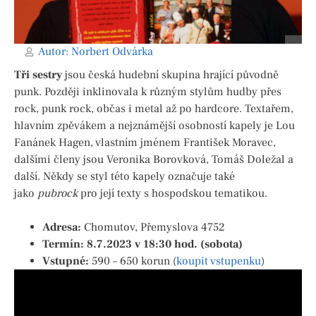
Autor:
Norbert Odvárka
Tři sestry
jsou česká hudební skupina hrající původně
punk. Později inklinovala k různým stylům hudby přes
rock, punk rock, občas i metal až po hardcore. Textařem,
hlavním zpěvákem a nejznámější osobností kapely je Lou
Fanánek Hagen, vlastním jménem František Moravec,
dalšími členy jsou
Veronika Borovková
,
Tomáš Doležal
a
další. Někdy se styl této kapely označuje také
jako
pubrock
pro její texty s hospodskou tematikou.
Adresa:
Chomutov
,
Přemyslova 4752
Termín:
8.7.2023
v
18:30
hod.
(sobota)
Vstupné:
590 – 650 korun (
koupit vstupenku
)