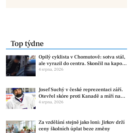
Top týdne
Opilý cyklista v Chomutově: sotva stál,
ale vyrazil do centra. Skončil na kapotě
auta
4 srpna, 2026
Josef Suchý v české reprezentaci září.
Otevřel skóre proti Kanadě a míří na
Hlinka Gretzky Cup
4 srpna, 2026
Za vzdělání stejně jako loni: Jirkov drží
ceny školních úplat beze změny