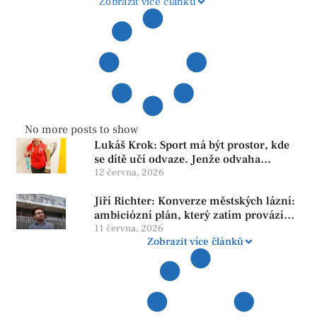
Zobrazit více článků
No more posts to show
Lukáš Krok: Sport má být prostor, kde
se dítě učí odvaze. Jenže odvaha
neroste tam, kde se bojí udělat chybu.
12 června, 2026
Jiří Richter: Konverze městských lázní:
ambiciózní plán, který zatím provází
více otazníků než jistot
11 června, 2026
Zobrazit více článků