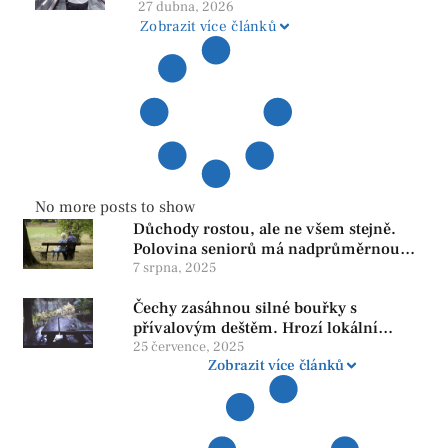
našem regionu
27 dubna, 2026
Zobrazit více článků
No more posts to show
Důchody rostou, ale ne všem stejně.
Polovina seniorů má nadprůměrnou
penzi, tisíce však žijí pod hranicí
7 srpna, 2025
důstojnosti — SPD chce zrušení vládní
Čechy zasáhnou silné bouřky s
reformy
přívalovým deštěm. Hrozí lokální
zatopení
25 července, 2025
Zobrazit více článků