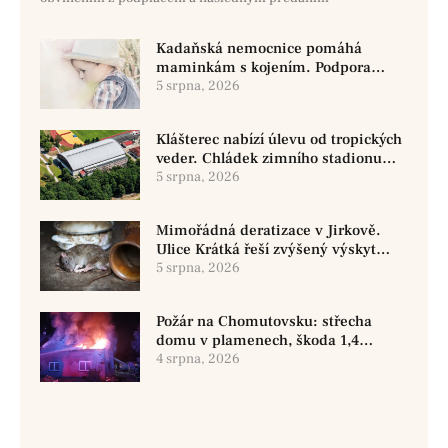
Kadaňská nemocnice pomáhá
maminkám s kojením. Podpora
začíná už před porodem
5 srpna, 2026
Klášterec nabízí úlevu od tropických
veder. Chládek zimního stadionu
pomůže seniorům i nemocným
5 srpna, 2026
Mimořádná deratizace v Jirkově.
Ulice Krátká řeší zvýšený výskyt
hlodavců
5 srpna, 2026
Požár na Chomutovsku: střecha
domu v plamenech, škoda 1,4
milionu
4 srpna, 2026