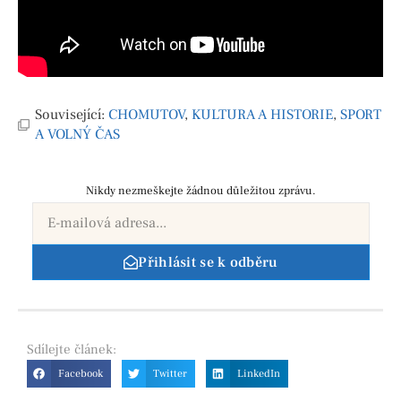
Související:
CHOMUTOV
,
KULTURA A HISTORIE
,
SPORT
A VOLNÝ ČAS
Nikdy nezmeškejte žádnou důležitou zprávu.
Přihlásit se k odběru
Sdílejte
článek:
Facebook
Twitter
LinkedIn