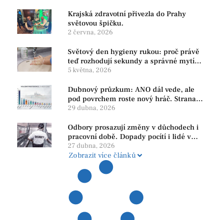
Krajská zdravotní přivezla do Prahy
světovou špičku.
2 června, 2026
Světový den hygieny rukou: proč právě
teď rozhodují sekundy a správné mytí
rukou
5 května, 2026
Dubnový průzkum: ANO dál vede, ale
pod povrchem roste nový hráč. Strana
PRO se drží nejvýš mezi menšími
29 dubna, 2026
subjekty
Odbory prosazují změny v důchodech i
pracovní době. Dopady pocítí i lidé v
našem regionu
27 dubna, 2026
Zobrazit více článků