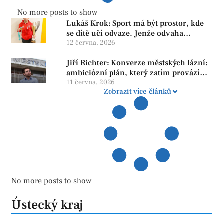
No more posts to show
Lukáš Krok: Sport má být prostor, kde
se dítě učí odvaze. Jenže odvaha
neroste tam, kde se bojí udělat chybu.
12 června, 2026
Jiří Richter: Konverze městských lázní:
ambiciózní plán, který zatím provází
více otazníků než jistot
11 června, 2026
Zobrazit více článků
No more posts to show
Ústecký kraj