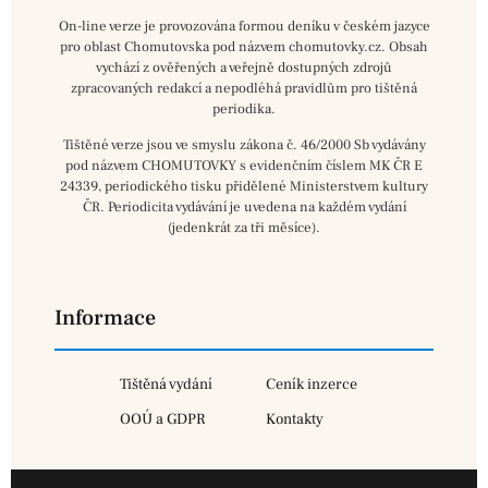
On-line verze je provozována formou deníku v českém jazyce
pro oblast Chomutovska pod názvem chomutovky.cz. Obsah
vychází z ověřených a veřejně dostupných zdrojů
zpracovaných redakcí a nepodléhá pravidlům pro tištěná
periodika.
Tištěné verze jsou ve smyslu zákona č. 46/2000 Sb vydávány
pod názvem CHOMUTOVKY s evidenčním číslem MK ČR E
24339, periodického tisku přidělené Ministerstvem kultury
ČR. Periodicita vydávání je uvedena na každém vydání
(jedenkrát za tři měsíce).
Informace
Tištěná vydání
Ceník inzerce
OOÚ a GDPR
Kontakty