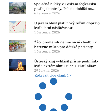
Společné hlídky v Českém Švýcarsku
posilují kontroly. Policie dohlíží na
bezpečnost i ochranu přírody
6 července, 2026
U jezera Most platí nový režim dopravy
kvůli letní návštěvnosti
1 července, 2026
Žáci proměnili nemocniční chodbu v
barevné místo pro dětské pacienty
1 července, 2026
Ústecký kraj vyhlásil přísné podmínky
kvůli extrémnímu suchu. Platí zákaz
ohňů i pyrotechniky
29 června, 2026
Zobrazit více článků