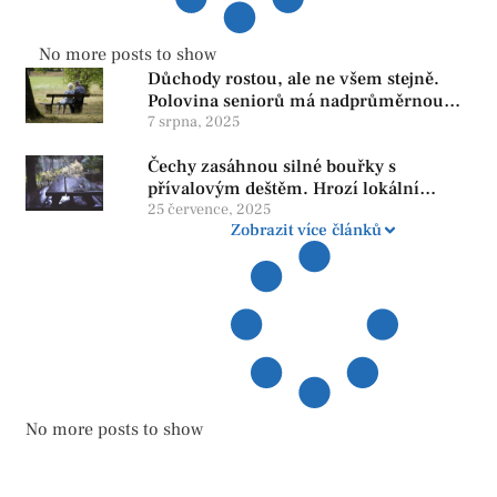
No more posts to show
Důchody rostou, ale ne všem stejně.
Polovina seniorů má nadprůměrnou
penzi, tisíce však žijí pod hranicí
7 srpna, 2025
důstojnosti — SPD chce zrušení vládní
Čechy zasáhnou silné bouřky s
reformy
přívalovým deštěm. Hrozí lokální
zatopení
25 července, 2025
Zobrazit více článků
No more posts to show