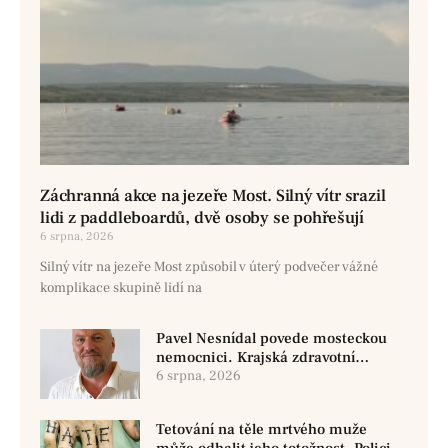
Záchranná akce na jezeře Most. Silný vítr srazil
lidi z paddleboardů, dvě osoby se pohřešují
6 srpna, 2026
Silný vítr na jezeře Most způsobil v úterý podvečer vážné
komplikace skupině lidí na
Pavel Nesnídal povede mosteckou
nemocnici. Krajská zdravotní
oznámila změnu ve vedení
6 srpna, 2026
Tetování na těle mrtvého muže