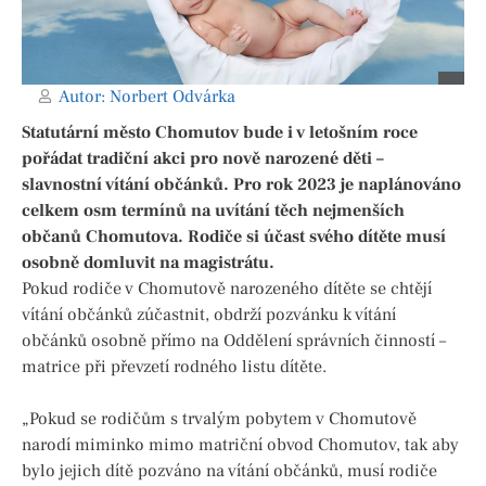
Autor:
Norbert Odvárka
Statutární město Chomutov bude i v letošním roce
pořádat tradiční akci pro nově narozené děti –
slavnostní vítání občánků. Pro rok 2023 je naplánováno
celkem osm termínů na uvítání těch nejmenších
občanů Chomutova. Rodiče si účast svého dítěte musí
osobně domluvit na magistrátu.
Pokud rodiče v Chomutově narozeného dítěte se chtějí
vítání občánků zúčastnit, obdrží pozvánku k vítání
občánků osobně přímo na Oddělení správních činností –
matrice při převzetí rodného listu dítěte.
„Pokud se rodičům s trvalým pobytem v Chomutově
narodí miminko mimo matriční obvod Chomutov, tak aby
bylo jejich dítě pozváno na vítání občánků, musí rodiče