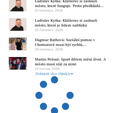
Ladislav Kytka: Klášterec si zaslouží
město, které funguje. Proto předkládáme
program, který řeší skutečné problémy
31 července, 2026
Ladislav Kytka: Klášterec si zaslouží
město, které je lidem nablízku
22 července, 2026
Dagmar Rathová: Sociální pomoc v
Chomutově musí být rychlá,
srozumitelná a férová. Ne udržovat lidi v
20 července, 2026
závislosti
Martin Pešout: Sport dětem mění život. A
město musí stát za nimi
12 června, 2026
Zobrazit více článků