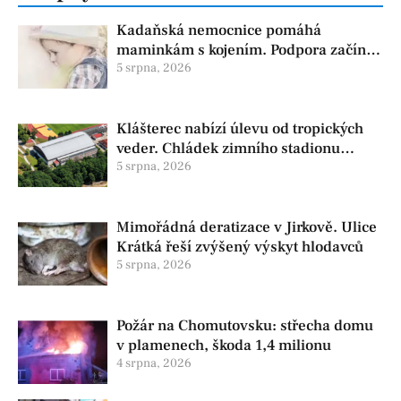
Kadaňská nemocnice pomáhá
maminkám s kojením. Podpora začíná
už před porodem
5 srpna, 2026
Klášterec nabízí úlevu od tropických
veder. Chládek zimního stadionu
pomůže seniorům i nemocným
5 srpna, 2026
Mimořádná deratizace v Jirkově. Ulice
Krátká řeší zvýšený výskyt hlodavců
5 srpna, 2026
Požár na Chomutovsku: střecha domu
v plamenech, škoda 1,4 milionu
4 srpna, 2026