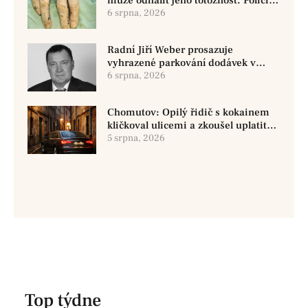
může odhalit jeho totožnost. Policie
žádá o pomoc
6 srpna, 2026
Radní Jiří Weber prosazuje
vyhrazené parkování dodávek v
Chomutově
6 srpna, 2026
Chomutov: Opilý řidič s kokainem
kličkoval ulicemi a zkoušel uplatit
policisty
5 srpna, 2026
Top týdne