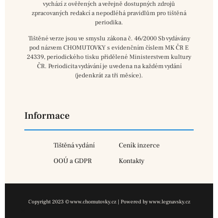
vychází z ověřených a veřejně dostupných zdrojů
zpracovaných redakcí a nepodléhá pravidlům pro tištěná
periodika.
Tištěné verze jsou ve smyslu zákona č. 46/2000 Sb vydávány
pod názvem CHOMUTOVKY s evidenčním číslem MK ČR E
24339, periodického tisku přidělené Ministerstvem kultury
ČR. Periodicita vydávání je uvedena na každém vydání
(jedenkrát za tři měsíce).
Informace
Tištěná vydání
Ceník inzerce
OOÚ a GDPR
Kontakty
Copyright 2023 © www.chomutovky.cz | Powered by www.legnavsky.cz
×