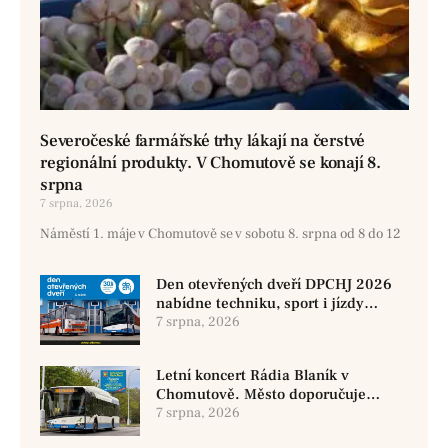
Severočeské farmářské trhy lákají na čerstvé
regionální produkty. V Chomutově se konají 8.
srpna
7 srpna, 2026
Náměstí 1. máje v Chomutově se v sobotu 8. srpna od 8 do 12
Den otevřených dveří DPCHJ 2026
nabídne techniku, sport i jízdy
historickými vozy
7 srpna, 2026
Letní koncert Rádia Blaník v
Chomutově. Město doporučuje
využít MHD
7 srpna, 2026