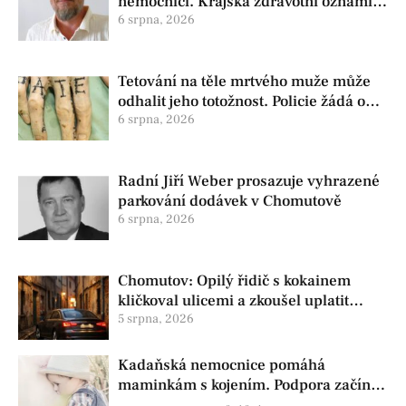
nemocnici. Krajská zdravotní oznámila
změnu ve vedení
6 srpna, 2026
Tetování na těle mrtvého muže může
odhalit jeho totožnost. Policie žádá o
pomoc
6 srpna, 2026
Radní Jiří Weber prosazuje vyhrazené
parkování dodávek v Chomutově
6 srpna, 2026
Chomutov: Opilý řidič s kokainem
kličkoval ulicemi a zkoušel uplatit
policisty
5 srpna, 2026
Kadaňská nemocnice pomáhá
maminkám s kojením. Podpora začíná
už před porodem