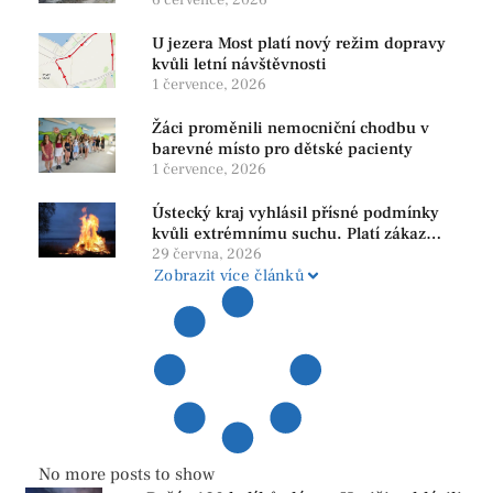
bezpečnost i ochranu přírody
U jezera Most platí nový režim dopravy
kvůli letní návštěvnosti
1 července, 2026
Žáci proměnili nemocniční chodbu v
barevné místo pro dětské pacienty
1 července, 2026
Ústecký kraj vyhlásil přísné podmínky
kvůli extrémnímu suchu. Platí zákaz
ohňů i pyrotechniky
29 června, 2026
Zobrazit více článků
No more posts to show