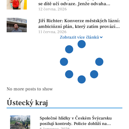
se dítě učí odvaze. Jenže odvaha
neroste tam, kde se bojí udělat chybu.
12 června, 2026
Jiří Richter: Konverze městských lázní:
ambiciózní plán, který zatím provází
více otazníků než jistot
11 června, 2026
Zobrazit více článků
No more posts to show
Ústecký kraj
Společné hlídky v Českém Švýcarsku
posilují kontroly. Policie dohlíží na
6 července, 2026