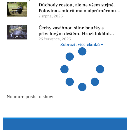
Důchody rostou, ale ne všem stejně.
Polovina seniorů má nadprůměrnou
penzi, tisíce však žijí pod hranicí
7 srpna, 2025
důstojnosti — SPD chce zrušení vládní
Čechy zasáhnou silné bouřky s
reformy
přívalovým deštěm. Hrozí lokální
zatopení
25 července, 2025
Zobrazit více článků
No more posts to show