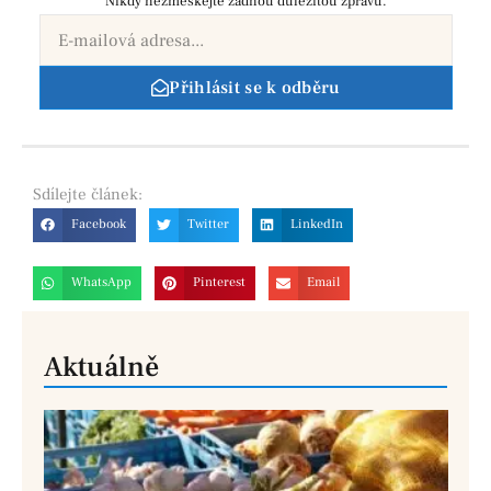
Nikdy nezmeškejte žádnou důležitou zprávu.
Přihlásit se k odběru
Sdílejte
článek:
Facebook
Twitter
LinkedIn
WhatsApp
Pinterest
Email
Aktuálně