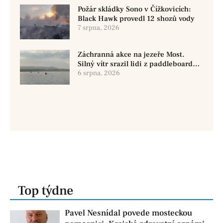
Požár skládky Sono v Čížkovicích:
Black Hawk provedl 12 shozů vody
7 srpna, 2026
Záchranná akce na jezeře Most.
Silný vítr srazil lidi z paddleboardů,
dvě osoby se pohřešují
6 srpna, 2026
Top týdne
Pavel Nesnídal povede mosteckou