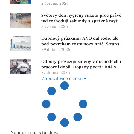
2 června, 2026
Světový den hygieny rukou: proč právě
teď rozhodují sekundy a správné mytí
rukou
5 května, 2026
Dubnový průzkum: ANO dál vede, ale
pod povrchem roste nový hráč. Strana
PRO se drží nejvýš mezi menšími
29 dubna, 2026
subjekty
Odbory prosazují změny v důchodech i
pracovní době. Dopady pocítí i lidé v
našem regionu
27 dubna, 2026
Zobrazit více článků
No more posts to show