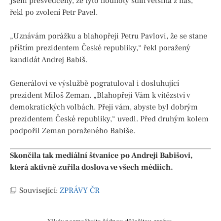
Jsem přesvědčený, že tyto hodnoty sdílí většina z nás,“
řekl po zvolení Petr Pavel.
„Uznávám porážku a blahopřeji Petru Pavlovi, že se stane
příštím prezidentem České republiky,“ řekl poražený
kandidát Andrej Babiš.
Generálovi ve výslužbě pogratuloval i dosluhující
prezident Miloš Zeman. „Blahopřeji Vám k vítězství v
demokratických volbách. Přeji vám, abyste byl dobrým
prezidentem České republiky,“ uvedl. Před druhým kolem
podpořil Zeman poraženého Babiše.
Skončila tak mediální štvanice po Andreji Babišovi,
která aktivně zuřila doslova ve všech médiích.
Související:
ZPRÁVY ČR