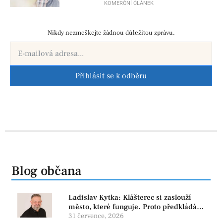
KOMERČNÍ ČLÁNEK
Nikdy nezmeškejte žádnou důležitou zprávu.
Přihlásit se k odběru
Blog občana
Ladislav Kytka: Klášterec si zaslouží
město, které funguje. Proto předkládáme
program, který řeší skutečné problémy
31 července, 2026