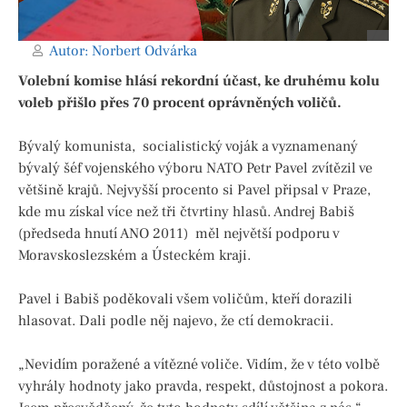
Autor:
Norbert Odvárka
Volební komise hlásí rekordní účast, ke druhému kolu
voleb přišlo přes 70 procent oprávněných voličů.
Bývalý komunista, socialistický voják a vyznamenaný
bývalý šéf vojenského výboru NATO Petr Pavel zvítězil ve
většině krajů. Nejvyšší procento si Pavel připsal v Praze,
kde mu získal více než tři čtvrtiny hlasů. Andrej Babiš
(předseda hnutí ANO 2011) měl největší podporu v
Moravskoslezském a Ústeckém kraji.
Pavel i Babiš poděkovali všem voličům, kteří dorazili
hlasovat. Dali podle něj najevo, že ctí demokracii.
„Nevidím poražené a vítězné voliče. Vidím, že v této volbě
vyhrály hodnoty jako pravda, respekt, důstojnost a pokora.