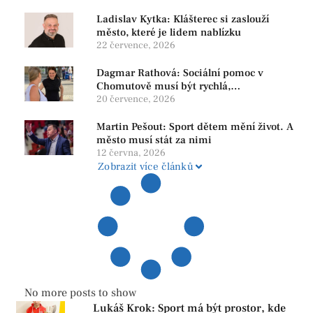
Ladislav Kytka: Klášterec si zaslouží
město, které je lidem nablízku
22 července, 2026
Dagmar Rathová: Sociální pomoc v
Chomutově musí být rychlá,
srozumitelná a férová. Ne udržovat lidi v
20 července, 2026
závislosti
Martin Pešout: Sport dětem mění život. A
město musí stát za nimi
12 června, 2026
Zobrazit více článků
No more posts to show
Lukáš Krok: Sport má být prostor, kde