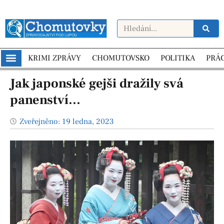
KRIMI ZPRÁVY
CHOMUTOVSKO
POLITIKA
PRÁ
Jak japonské gejši dražily svá
panenství…
Zveřejněno:
19 ledna, 2023