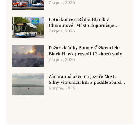
historickými vozy
7 srpna, 2026
Letní koncert Rádia Blaník v
Chomutově. Město doporučuje
využít MHD
7 srpna, 2026
Požár skládky Sono v Čížkovicích:
Black Hawk provedl 12 shozů vody
7 srpna, 2026
Záchranná akce na jezeře Most.
Silný vítr srazil lidi z paddleboardů,
dvě osoby se pohřešují
6 srpna, 2026