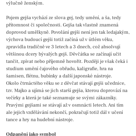
výlučně ženským.
Pojem gejša vychází ze slova gej, tedy umění, a ša, tedy
přítomnost či společnosti. Gejša tak vlastně znamená
doprovod umělkyně. Povolání gejši není jen tak ledajakým,
výchova budoucí gejši totiž začíná už v útlém věku,
zpravidla tradičně ve 3 letech a 3 dnech, což absolvují
většinou dcery bývalých gejš. Děvčátka se začínají učit
tančit, zpívat nebo příjemně hovořit. Později je však čeká i
studium umění čajového obřadu, kaligrafie, hra na
šamisen, flétnu, bubínky a další japonské nástroje.
Okolo čtrnáctého věku se z děvčat stávají gejši učednice,
tzv. Majko a ujímá se jich starší gejša, kterou doprovází na
večírky a která je také seznamuje se svými zákazníky.
Pravými gejšami se stávají až v osmnácti letech. Ani tím
ale jejich vzdělávání nekončí, pokračují totiž dál v učení
tance a hry na hudební nástroje.
Odpanění jako symbol