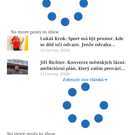
No more posts to show
Lukáš Krok: Sport má být prostor, kde
se dítě učí odvaze. Jenže odvaha
neroste tam, kde se bojí udělat chybu.
12 června, 2026
Jiří Richter: Konverze městských lázní:
ambiciózní plán, který zatím provází
více otazníků než jistot
11 června, 2026
Zobrazit více článků
No more posts to show