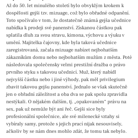
Až do 50. let minulého století bylo obvyklým krokem k
dospělosti gejši tzv. mizuage, což bylo obřadné odpanění.
Toto spočívalo v tom, že dostatečně známá gejša učednice
nabídka k prodeji své panenství. Získanou částkou pak
splatila dluh za svou stravu, kimona, výchovu a výuku v
umění. Majitelka čajovny, kde byla taková učednice
zaregistrovaná, začala mizuage nabízet nejbohatším
zákazníkům domu nebo nejbohatším mužům z města. Poté
následovala společensky velmi prestižní dražba o právo
prvního styku s takovou učednicí. Muž, který nabídl
nejvyšší částku nebo i jiné výhody, pak měl privilegium
zbavit takovou gejšu panenství. Jednalo se však skutečně
jen o obřadní záležitost a oba dva se pak spolu zpravidla
nestýkali. O nějakém dalším, tj. „opakovaném“ právu na
sex, pak už nemůže být ani řeč. Gejši sice byly
profesionální společnice, ale své milenecké vztahy si
vybíraly samy, protože s jejich prací nijak nesouvisely,
ačkoliv by se nám dnes mohlo zdát, že tomu tak nebylo.