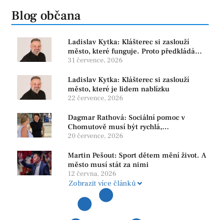
Blog občana
Ladislav Kytka: Klášterec si zaslouží
město, které funguje. Proto předkládáme
program, který řeší skutečné problémy
31 července, 2026
Ladislav Kytka: Klášterec si zaslouží
město, které je lidem nablízku
22 července, 2026
Dagmar Rathová: Sociální pomoc v
Chomutově musí být rychlá,
srozumitelná a férová. Ne udržovat lidi v
20 července, 2026
závislosti
Martin Pešout: Sport dětem mění život. A
město musí stát za nimi
12 června, 2026
Zobrazit více článků