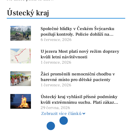
Ústecký kraj
Společné hlídky v Českém Švýcarsku
posilují kontroly. Policie dohlíží na
bezpečnost i ochranu přírody
6 července, 2026
U jezera Most platí nový režim dopravy
kvůli letní návštěvnosti
1 července, 2026
Žáci proměnili nemocniční chodbu v
barevné místo pro dětské pacienty
1 července, 2026
Ústecký kraj vyhlásil přísné podmínky
kvůli extrémnímu suchu. Platí zákaz
ohňů i pyrotechniky
29 června, 2026
Zobrazit více článků