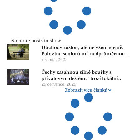
No more posts to show
Důchody rostou, ale ne všem stejně.
Polovina seniorů má nadprůměrnou
penzi, tisíce však žijí pod hranicí
7 srpna, 2025
důstojnosti — SPD chce zrušení vládní
Čechy zasáhnou silné bouřky s
reformy
přívalovým deštěm. Hrozí lokální
zatopení
25 července, 2025
Zobrazit více článků