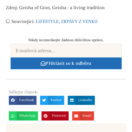
Zdroj: Geisha of Gion, Geisha : a living tradition
Související:
LIFESTYLE
,
ZRPÁVY Z VENKU
Nikdy nezmeškejte žádnou důležitou zprávu.
Přihlásit se k odběru
Sdílejte
článek:
Facebook
Twitter
LinkedIn
WhatsApp
Pinterest
Email