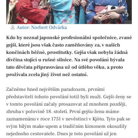
Autor:
Norbert Odvárka
Kdo by neznal japonské profesionální společnice, zvané
gejši, které jsou však často zaměňovány za, v našich
končinách běžné, prostitutky. Gejša však nebyla žádná
dívčina stojící u rušné silnice. Na své povolání bývala
tato děvčata připravována už od útlého věku, a proto
prožívala zcela jiný život než ostatní.
Začněme hned největším paradoxem, prvními
představiteli tohoto povolání totiž byli muži. Gejši-ženy se
v tomto povolání začaly prosazovat až mnohem později,
zhruba v polovině 18. století. První gejšu-ženu máme
zaznamenánu v roce 1751 v nevěstinci v Kjótu. Tyto pak se
svým bílým make-upem a tradičním kimonem okouzlily
nejednoho cestovatele. Dnes je toto povolání už jen