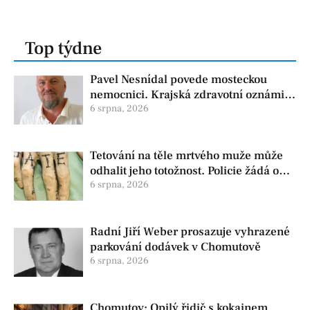
Top týdne
Pavel Nesnídal povede mosteckou
nemocnici. Krajská zdravotní oznámila
změnu ve vedení
6 srpna, 2026
Tetování na těle mrtvého muže může
odhalit jeho totožnost. Policie žádá o
pomoc
6 srpna, 2026
Radní Jiří Weber prosazuje vyhrazené
parkování dodávek v Chomutově
6 srpna, 2026
Chomutov: Opilý řidič s kokainem