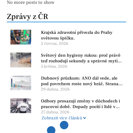
No more posts to show
Zprávy z ČR
Krajská zdravotní přivezla do Prahy
světovou špičku.
2 června, 2026
Světový den hygieny rukou: proč právě
teď rozhodují sekundy a správné mytí
rukou
5 května, 2026
Dubnový průzkum: ANO dál vede, ale
pod povrchem roste nový hráč. Strana
PRO se drží nejvýš mezi menšími
29 dubna, 2026
subjekty
Odbory prosazují změny v důchodech i
pracovní době. Dopady pocítí i lidé v
našem regionu
27 dubna, 2026
Zobrazit více článků