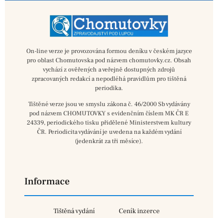
On-line verze je provozována formou deníku v českém jazyce
pro oblast Chomutovska pod názvem chomutovky.cz. Obsah
vychází z ověřených a veřejně dostupných zdrojů
zpracovaných redakcí a nepodléhá pravidlům pro tištěná
periodika.
Tištěné verze jsou ve smyslu zákona č. 46/2000 Sb vydávány
pod názvem CHOMUTOVKY s evidenčním číslem MK ČR E
24339, periodického tisku přidělené Ministerstvem kultury
ČR. Periodicita vydávání je uvedena na každém vydání
(jedenkrát za tři měsíce).
Informace
Tištěná vydání
Ceník inzerce