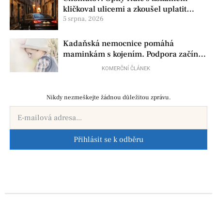
kličkoval ulicemi a zkoušel uplatit
policisty
5 srpna, 2026
Kadaňská nemocnice pomáhá
maminkám s kojením. Podpora začíná
už před porodem
KOMERČNÍ ČLÁNEK
Nikdy nezmeškejte žádnou důležitou zprávu.
Přihlásit se k odběru