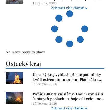
více otazníků než jistot
11 června, 2026
Zobrazit více článků
No more posts to show
Ústecký kraj
Ústecký kraj vyhlásil přísné podmínky
kvůli extrémnímu suchu. Platí zákaz
ohňů i pyrotechniky
29 června, 2026
Požár 190 balíků slámy. Hasiči vyhlásili
2. stupeň poplachu a bojovali celou noc
26 června, 2026
Zobrazit více článků