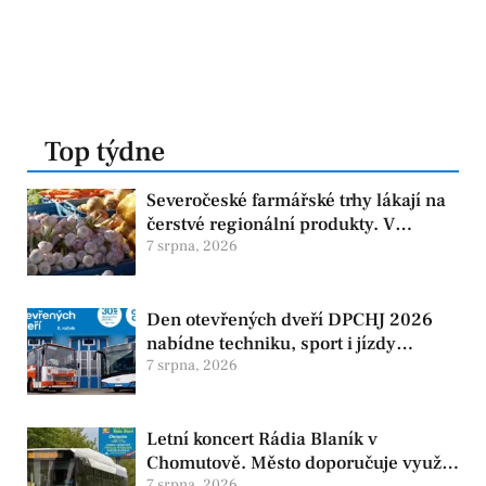
Top týdne
Severočeské farmářské trhy lákají na
čerstvé regionální produkty. V
Chomutově se konají 8. srpna
7 srpna, 2026
Den otevřených dveří DPCHJ 2026
nabídne techniku, sport i jízdy
historickými vozy
7 srpna, 2026
Letní koncert Rádia Blaník v
Chomutově. Město doporučuje využít
7 srpna, 2026