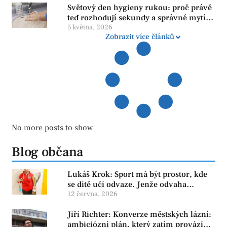
Světový den hygieny rukou: proč právě
teď rozhodují sekundy a správné mytí
rukou
5 května, 2026
Zobrazit více článků
No more posts to show
Blog občana
Lukáš Krok: Sport má být prostor, kde
se dítě učí odvaze. Jenže odvaha
neroste tam, kde se bojí udělat chybu.
12 června, 2026
Jiří Richter: Konverze městských lázní:
ambiciózní plán, který zatím provází