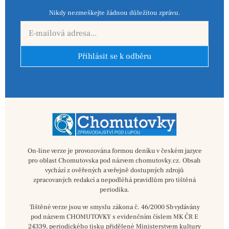
Nikdy nezmeškejte žádnou důležitou zprávu.
Přihlásit se k odběru
On-line verze je provozována formou deníku v českém jazyce
pro oblast Chomutovska pod názvem chomutovky.cz. Obsah
vychází z ověřených a veřejně dostupných zdrojů
zpracovaných redakcí a nepodléhá pravidlům pro tištěná
periodika.
Tištěné verze jsou ve smyslu zákona č. 46/2000 Sb vydávány
pod názvem CHOMUTOVKY s evidenčním číslem MK ČR E
24339, periodického tisku přidělené Ministerstvem kultury