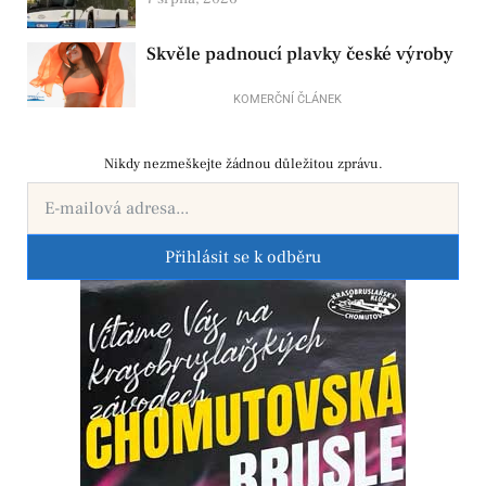
MHD
Skvěle padnoucí plavky české výroby
KOMERČNÍ ČLÁNEK
Nikdy nezmeškejte žádnou důležitou zprávu.
Přihlásit se k odběru