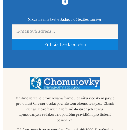
Nikdy nezmeškejte žádnou důležitou zprávu.
Přihlásit se k odběru
On-line verze je provozována formou deníku v českém jazyce
pro oblast Chomutovska pod názvem chomutovky.cz. Obsah
vychází z ověřených a veřejně dostupných zdrojů
zpracovaných redakcí a nepodléhá pravidlům pro tištěná
periodika.
Tištěné verze jsou ve smyslu zákona č. 46/2000 Sb vydávány