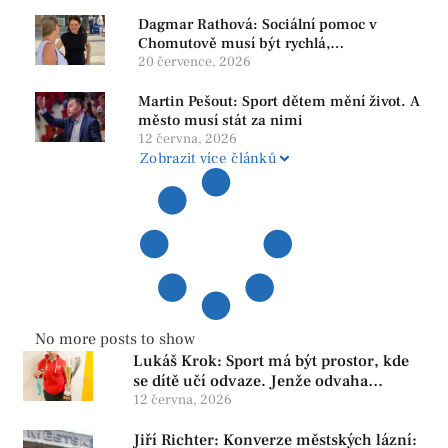
Dagmar Rathová: Sociální pomoc v
Chomutově musí být rychlá,
srozumitelná a férová. Ne udržovat lidi v
20 července, 2026
závislosti
Martin Pešout: Sport dětem mění život. A
město musí stát za nimi
12 června, 2026
Zobrazit více článků
No more posts to show
Lukáš Krok: Sport má být prostor, kde
se dítě učí odvaze. Jenže odvaha
neroste tam, kde se bojí udělat chybu.
12 června, 2026
Jiří Richter: Konverze městských lázní: