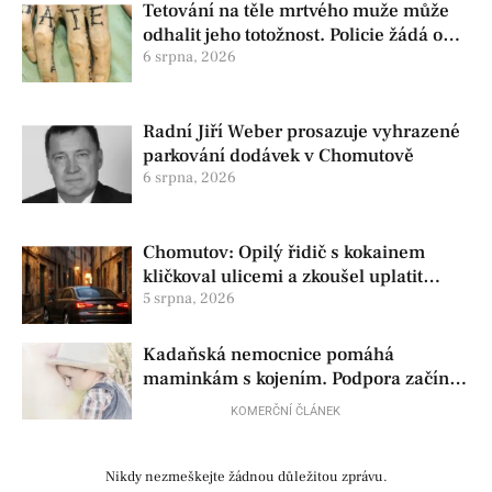
Tetování na těle mrtvého muže může
odhalit jeho totožnost. Policie žádá o
pomoc
6 srpna, 2026
Radní Jiří Weber prosazuje vyhrazené
parkování dodávek v Chomutově
6 srpna, 2026
Chomutov: Opilý řidič s kokainem
kličkoval ulicemi a zkoušel uplatit
policisty
5 srpna, 2026
Kadaňská nemocnice pomáhá
maminkám s kojením. Podpora začíná
už před porodem
KOMERČNÍ ČLÁNEK
Nikdy nezmeškejte žádnou důležitou zprávu.