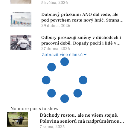
rukou
5 května, 2026
Dubnový průzkum: ANO dál vede, ale
pod povrchem roste nový hráč. Strana
PRO se drží nejvýš mezi menšími
29 dubna, 2026
subjekty
Odbory prosazují změny v důchodech i
pracovní době. Dopady pocítí i lidé v
našem regionu
27 dubna, 2026
Zobrazit více článků
No more posts to show
Důchody rostou, ale ne všem stejně.
Polovina seniorů má nadprůměrnou
penzi, tisíce však žijí pod hranicí
7 srpna, 2025
důstojnosti — SPD chce zrušení vládní