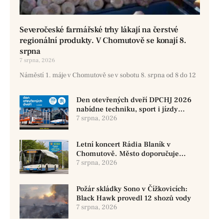
Severočeské farmářské trhy lákají na čerstvé
regionální produkty. V Chomutově se konají 8.
srpna
7 srpna, 2026
Náměstí 1. máje v Chomutově se v sobotu 8. srpna od 8 do 12
Den otevřených dveří DPCHJ 2026
nabídne techniku, sport i jízdy
historickými vozy
7 srpna, 2026
Letní koncert Rádia Blaník v
Chomutově. Město doporučuje
využít MHD
7 srpna, 2026
Požár skládky Sono v Čížkovicích:
Black Hawk provedl 12 shozů vody
7 srpna, 2026