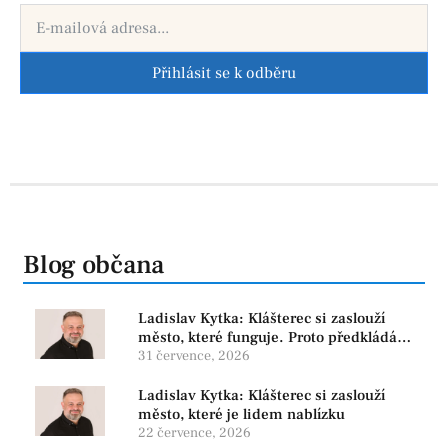
Přihlásit se k odběru
Blog občana
Ladislav Kytka: Klášterec si zaslouží
město, které funguje. Proto předkládáme
program, který řeší skutečné problémy
31 července, 2026
Ladislav Kytka: Klášterec si zaslouží
město, které je lidem nablízku
22 července, 2026