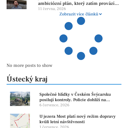
ambiciózní plán, který zatím provází
více otazníků než jistot
11 června, 2026
Zobrazit více článků
No more posts to show
Ústecký kraj
Společné hlídky v Českém Švýcarsku
posilují kontroly. Policie dohlíží na
bezpečnost i ochranu přírody
6 července, 2026
U jezera Most platí nový režim dopravy
kvůli letní návštěvnosti
1 července, 2026