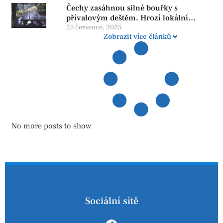
Čechy zasáhnou silné bouřky s
reformy
přívalovým deštěm. Hrozí lokální
zatopení
25 července, 2025
Zobrazit více článků
No more posts to show
Sociální sítě