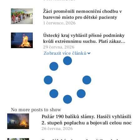
Žáci proměnili nemocniční chodbu v
barevné místo pro dětské pacienty
1 července, 2026
Ústecký kraj vyhlásil přísné podmínky
kvůli extrémnímu suchu. Platí zákaz
ohňů i pyrotechniky
29 června, 2026
Zobrazit více článků
No more posts to show
Požár 190 balíků slámy. Hasiči vyhlásili
2. stupeň poplachu a bojovali celou noc
26 června, 2026