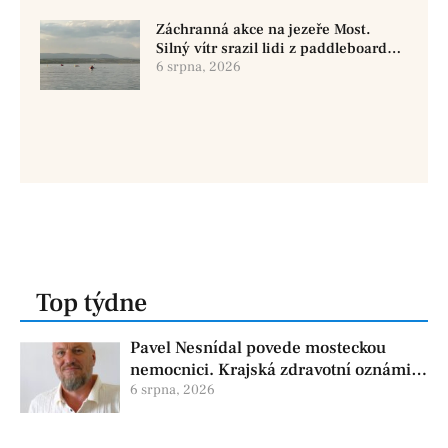
Záchranná akce na jezeře Most.
Silný vítr srazil lidi z paddleboardů,
dvě osoby se pohřešují
6 srpna, 2026
Top týdne
Pavel Nesnídal povede mosteckou
nemocnici. Krajská zdravotní oznámila
změnu ve vedení
6 srpna, 2026