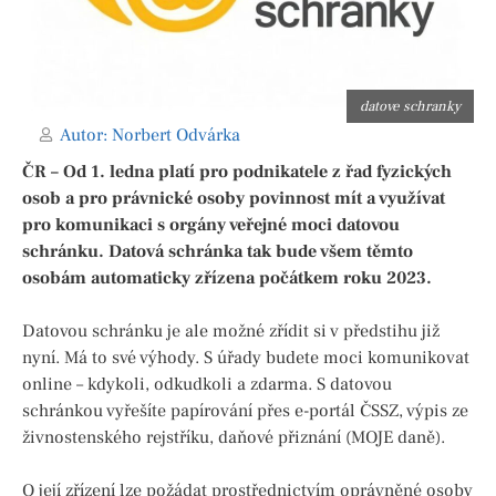
datove schranky
Autor:
Norbert Odvárka
ČR – Od 1. ledna platí pro podnikatele z řad fyzických
osob a pro právnické osoby povinnost mít a využívat
pro komunikaci s orgány veřejné moci datovou
schránku. Datová schránka tak bude všem těmto
osobám automaticky zřízena počátkem roku 2023.
Datovou schránku je ale možné zřídit si v předstihu již
nyní. Má to své výhody. S úřady budete moci komunikovat
online – kdykoli, odkudkoli a zdarma. S datovou
schránkou vyřešíte papírování přes e-portál ČSSZ, výpis ze
živnostenského rejstříku, daňové přiznání (MOJE daně).
O její zřízení lze požádat prostřednictvím oprávněné osoby