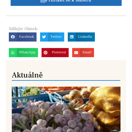
Přihlásit se k odběru
Sdílejte
článek:
Facebook
Twitter
LinkedIn
WhatsApp
Pinterest
Email
Aktuálně