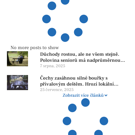
No more posts to show
Důchody rostou, ale ne všem stejně.
Polovina seniorů má nadprůměrnou
penzi, tisíce však žijí pod hranicí
7 srpna, 2025
důstojnosti — SPD chce zrušení vládní
Čechy zasáhnou silné bouřky s
reformy
přívalovým deštěm. Hrozí lokální
zatopení
25 července, 2025
Zobrazit více článků