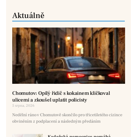
Aktuálně
Chomutov: Opilý řidič s kokainem kličkoval
ulicemi a zkoušel uplatit policisty
5 srpna, 2026
Nedělní ráno v Chomutově skončilo pro třicetiletého cizince
obviněním z podplacení a následným předáním
Kadaňská nemocnice pomáhá