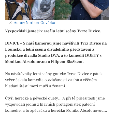
Autor:
Norbert Odvárka
Vyzpovídali jsme ji v areálu letní scény Tvrze Divice.
DIVICE – S naší kamerou jsme navštívili Tvrz Divice na
Lounsku a letní scénu divadelního představení z
produkce divadla Studio DVA, a to komedii DUETY s
Monikou Absolonovou a Filipem Blažkem.
Na návštěvníky letní scény gotické Tvrze Divice v pátek
večer čekala komedie o zvláštnosti vztahů a věčném
hledání štěstí mezi muži a ženami.
Čtyři herecké a pěvecké duety… A při té příležitosti jsme
vyzpovídali jednu z hlavních protagonistek páteční
komedie, a to zpěvačku a herečku Moniku Absolonovou…