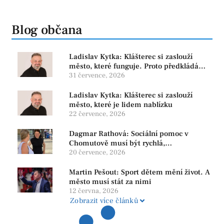
Blog občana
Ladislav Kytka: Klášterec si zaslouží
město, které funguje. Proto předkládáme
program, který řeší skutečné problémy
31 července, 2026
Ladislav Kytka: Klášterec si zaslouží
město, které je lidem nablízku
22 července, 2026
Dagmar Rathová: Sociální pomoc v
Chomutově musí být rychlá,
srozumitelná a férová. Ne udržovat lidi v
20 července, 2026
závislosti
Martin Pešout: Sport dětem mění život. A
město musí stát za nimi
12 června, 2026
Zobrazit více článků