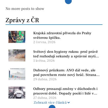
No more posts to show
Zprávy z ČR
Krajská zdravotní přivezla do Prahy
světovou špičku.
2 června, 2026
Světový den hygieny rukou: proč právě
teď rozhodují sekundy a správné mytí
rukou
5 května, 2026
Dubnový průzkum: ANO dál vede, ale
pod povrchem roste nový hráč. Strana
PRO se drží nejvýš mezi menšími
29 dubna, 2026
subjekty
Odbory prosazují změny v důchodech i
pracovní době. Dopady pocítí i lidé v
našem regionu
27 dubna, 2026
Zobrazit více článků