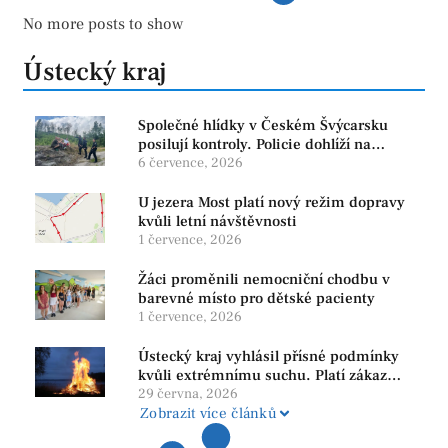
No more posts to show
Ústecký kraj
Společné hlídky v Českém Švýcarsku
posilují kontroly. Policie dohlíží na
bezpečnost i ochranu přírody
6 července, 2026
U jezera Most platí nový režim dopravy
kvůli letní návštěvnosti
1 července, 2026
Žáci proměnili nemocniční chodbu v
barevné místo pro dětské pacienty
1 července, 2026
Ústecký kraj vyhlásil přísné podmínky
kvůli extrémnímu suchu. Platí zákaz
ohňů i pyrotechniky
29 června, 2026
Zobrazit více článků