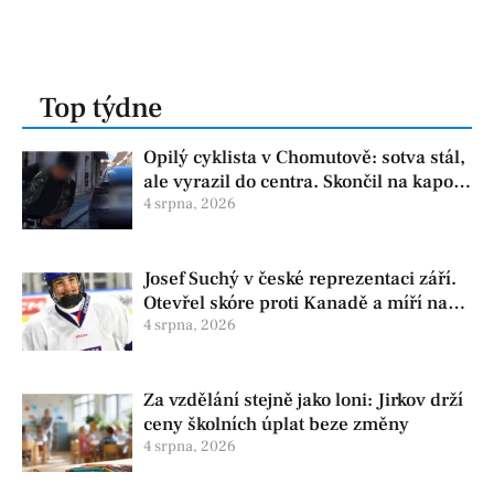
Top týdne
Opilý cyklista v Chomutově: sotva stál,
ale vyrazil do centra. Skončil na kapotě
auta
4 srpna, 2026
Josef Suchý v české reprezentaci září.
Otevřel skóre proti Kanadě a míří na
Hlinka Gretzky Cup
4 srpna, 2026
Za vzdělání stejně jako loni: Jirkov drží
ceny školních úplat beze změny
4 srpna, 2026