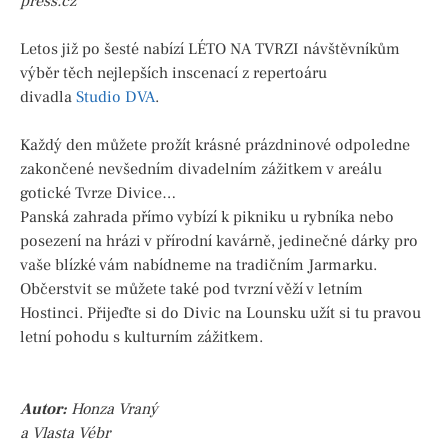
press.cz
Letos již po šesté nabízí LÉTO NA TVRZI návštěvníkům
výběr těch nejlepších inscenací z repertoáru
divadla
Studio DVA
.
Každý den můžete prožít krásné prázdninové odpoledne
zakončené nevšedním divadelním zážitkem v areálu
gotické Tvrze Divice…
Panská zahrada přímo vybízí k pikniku u rybníka nebo
posezení na hrázi v přírodní kavárně, jedinečné dárky pro
vaše blízké vám nabídneme na tradičním Jarmarku.
Občerstvit se můžete také pod tvrzní věží v letním
Hostinci. Přijeďte si do Divic na Lounsku užít si tu pravou
letní pohodu s kulturním zážitkem.
Autor:
Honza Vraný
a Vlasta Vébr