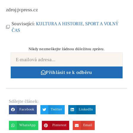
zdroj:jvpress.cz
Související:
KULTURA A HISTORIE
,
SPORT A VOLNÝ
ČAS
Nikdy nezmeškejte žádnou důležitou zprávu.
Přihlásit se k odběru
Sdílejte
článek:
Facebook
Twitter
LinkedIn
WhatsApp
Pinterest
Email