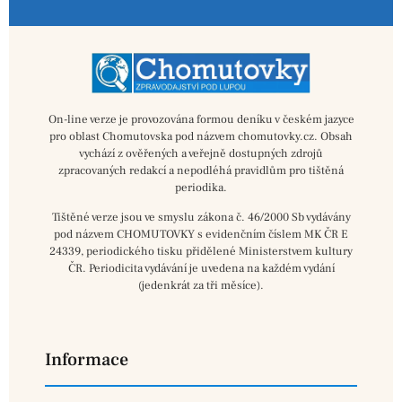
On-line verze je provozována formou deníku v českém jazyce
pro oblast Chomutovska pod názvem chomutovky.cz. Obsah
vychází z ověřených a veřejně dostupných zdrojů
zpracovaných redakcí a nepodléhá pravidlům pro tištěná
periodika.
Tištěné verze jsou ve smyslu zákona č. 46/2000 Sb vydávány
pod názvem CHOMUTOVKY s evidenčním číslem MK ČR E
24339, periodického tisku přidělené Ministerstvem kultury
ČR. Periodicita vydávání je uvedena na každém vydání
(jedenkrát za tři měsíce).
Informace