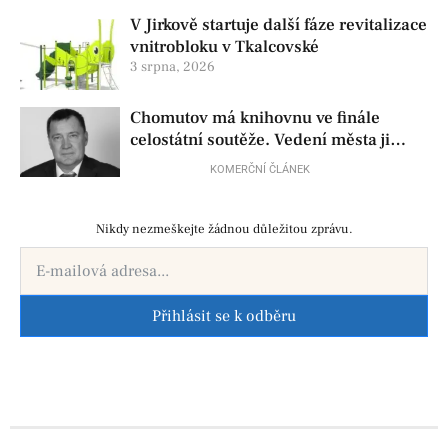
V Jirkově startuje další fáze revitalizace
vnitrobloku v Tkalcovské
3 srpna, 2026
Chomutov má knihovnu ve finále
celostátní soutěže. Vedení města ji
přesto chce zrušit
KOMERČNÍ ČLÁNEK
Nikdy nezmeškejte žádnou důležitou zprávu.
Přihlásit se k odběru