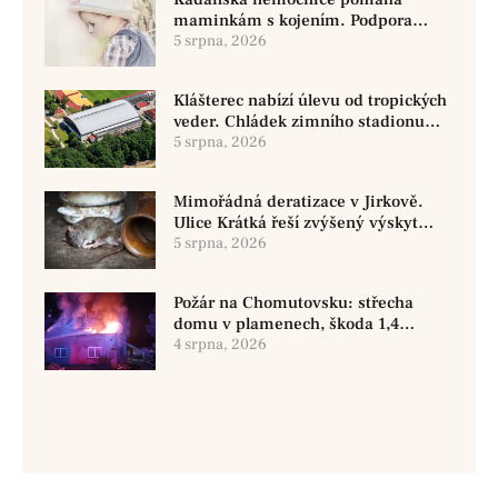
maminkám s kojením. Podpora
začíná už před porodem
5 srpna, 2026
Klášterec nabízí úlevu od tropických
veder. Chládek zimního stadionu
pomůže seniorům i nemocným
5 srpna, 2026
Mimořádná deratizace v Jirkově.
Ulice Krátká řeší zvýšený výskyt
hlodavců
5 srpna, 2026
Požár na Chomutovsku: střecha
domu v plamenech, škoda 1,4
milionu
4 srpna, 2026