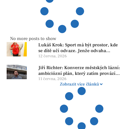
No more posts to show
Lukáš Krok: Sport má být prostor, kde
se dítě učí odvaze. Jenže odvaha
neroste tam, kde se bojí udělat chybu.
12 června, 2026
Jiří Richter: Konverze městských lázní:
ambiciózní plán, který zatím provází
více otazníků než jistot
11 června, 2026
Zobrazit více článků