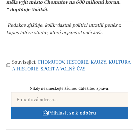
měla vyjít město Chomutov na 600 milionů korun,
“ doplňuje Vaňkát.
Redakce zjišťuje, kolik vlastně politici utratili peněz z
kapes lidí za studie, které nejspíš skončí koši.
Související:
CHOMUTOV
,
HISTORIE
,
KAUZY
,
KULTURA
A HISTORIE
,
SPORT A VOLNÝ ČAS
Nikdy nezmeškejte žádnou důležitou zprávu.
Přihlásit se k odběru