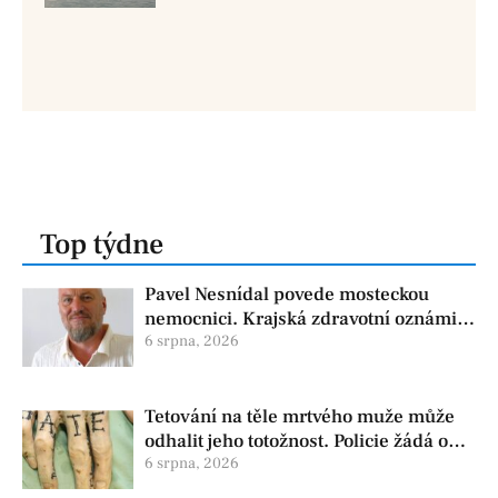
Top týdne
Pavel Nesnídal povede mosteckou
nemocnici. Krajská zdravotní oznámila
změnu ve vedení
6 srpna, 2026
Tetování na těle mrtvého muže může
odhalit jeho totožnost. Policie žádá o
pomoc
6 srpna, 2026