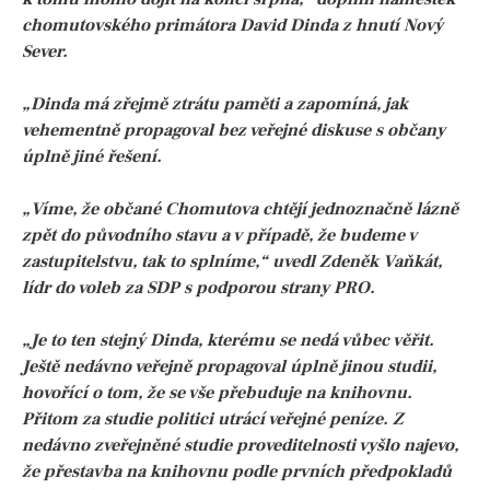
chomutovského primátora David Dinda z hnutí Nový
Sever.
„Dinda má zřejmě ztrátu paměti a zapomíná, jak
vehementně propagoval bez veřejné diskuse s občany
úplně jiné řešení.
„Víme, že občané Chomutova chtějí jednoznačně lázně
zpět do původního stavu a v případě, že budeme v
zastupitelstvu, tak to splníme,“ uvedl Zdeněk Vaňkát,
lídr do voleb za SDP s podporou strany PRO.
„Je to ten stejný Dinda, kterému se nedá vůbec věřit.
Ještě nedávno veřejně propagoval úplně jinou studii,
hovořící o tom, že se vše přebuduje na knihovnu.
Přitom za studie politici utrácí veřejné peníze. Z
nedávno zveřejněné studie proveditelnosti vyšlo najevo,
že přestavba na knihovnu podle prvních předpokladů