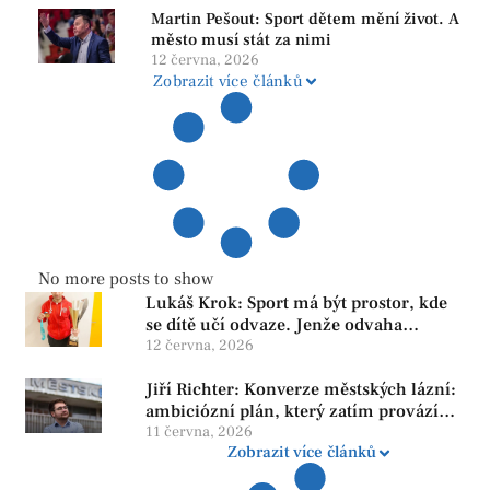
Martin Pešout: Sport dětem mění život. A
město musí stát za nimi
12 června, 2026
Zobrazit více článků
No more posts to show
Lukáš Krok: Sport má být prostor, kde
se dítě učí odvaze. Jenže odvaha
neroste tam, kde se bojí udělat chybu.
12 června, 2026
Jiří Richter: Konverze městských lázní:
ambiciózní plán, který zatím provází
více otazníků než jistot
11 června, 2026
Zobrazit více článků