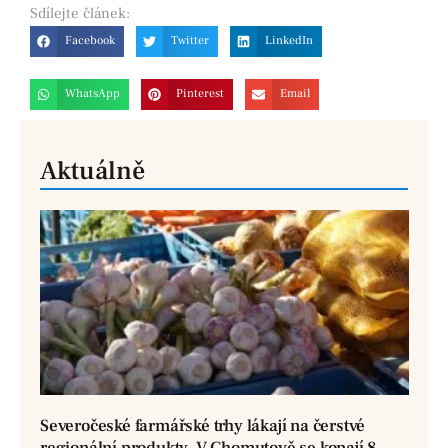
Sdílejte
článek:
Facebook
Twitter
LinkedIn
WhatsApp
Pinterest
Email
Aktuálně
Severočeské farmářské trhy lákají na čerstvé
regionální produkty. V Chomutově se konají 8.