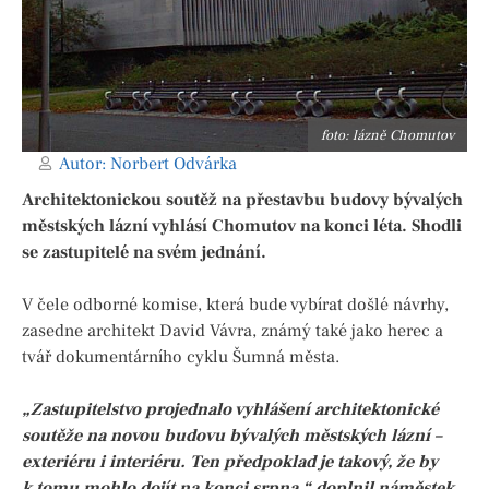
foto: lázně Chomutov
Autor:
Norbert Odvárka
Architektonickou soutěž na přestavbu budovy bývalých
městských lázní vyhlásí Chomutov na konci léta. Shodli
se zastupitelé na svém jednání.
V čele odborné komise, která bude vybírat došlé návrhy,
zasedne architekt David Vávra, známý také jako herec a
tvář dokumentárního cyklu Šumná města.
„Zastupitelstvo projednalo vyhlášení architektonické
soutěže na novou budovu bývalých městských lázní –
exteriéru i interiéru. Ten předpoklad je takový, že by
k tomu mohlo dojít na konci srpna,“ doplnil náměstek