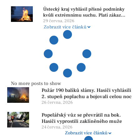
Ústecký kraj vyhlásil přísné podmínky
kvůli extrémnímu suchu. Platí zákaz
ohňů i pyrotechniky
29 června, 2026
Zobrazit více článků
No more posts to show
Požár 190 balíků slámy. Hasiči vyhlásili
2. stupeň poplachu a bojovali celou noc
26 června, 2026
Popelářský vůz se převrátil na bok.
Hasiči vyprostili zaklíněného muže
24 června, 2026
Zobrazit více článků