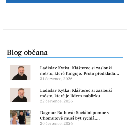
Blog občana
Ladislav Kytka: Klášterec si zaslouží
město, které funguje. Proto předkládáme
program, který řeší skutečné problémy
31 července, 2026
Ladislav Kytka: Klášterec si zaslouží
město, které je lidem nablízku
22 července, 2026
Dagmar Rathová: Sociální pomoc v
Chomutově musí být rychlá,
srozumitelná a férová. Ne udržovat lidi v
20 července, 2026
závislosti