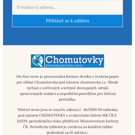
Přihlásit se k odběru
On-line verze je provozována formou deníku v českém jazyce
pro oblast Chomutovska pod názvem chomutovky.cz. Obsah
vychází z ověřených a veřejně dostupných zdrojů
zpracovaných redakcí a nepodléhá pravidlům pro tištěná
periodika.
Tištěné verze jsou ve smyslu zákona č. 46/2000 Sb vydávány
pod názvem CHOMUTOVKY s evidenčním číslem MK ČR E
24339, periodického tisku přidělené Ministerstvem kultury
ČR. Periodicita vydávání je uvedena na každém vydání
(jedenkrát za tři měsíce).