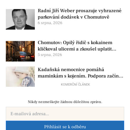
Radní Jiří Weber prosazuje vyhrazené
parkování dodávek v Chomutově
6 srpna, 2026
Chomutov: Opilý řidič s kokainem
kličkoval ulicemi a zkoušel uplatit
policisty
5 srpna, 2026
Kadaňská nemocnice pomáhá
maminkám s kojením. Podpora začíná
už před porodem
KOMERČNÍ ČLÁNEK
Nikdy nezmeškejte žádnou důležitou zprávu.
Přihlásit se k odběru