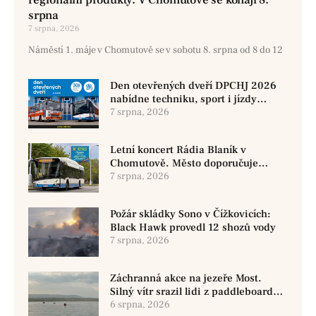
srpna
7 srpna, 2026
Náměstí 1. máje v Chomutově se v sobotu 8. srpna od 8 do 12
Den otevřených dveří DPCHJ 2026
nabídne techniku, sport i jízdy
historickými vozy
7 srpna, 2026
Letní koncert Rádia Blaník v
Chomutově. Město doporučuje
využít MHD
7 srpna, 2026
Požár skládky Sono v Čížkovicích:
Black Hawk provedl 12 shozů vody
7 srpna, 2026
Záchranná akce na jezeře Most.
Silný vítr srazil lidi z paddleboardů,
dvě osoby se pohřešují
6 srpna, 2026