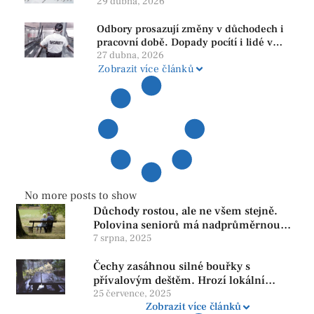
PRO se drží nejvýš mezi menšími
29 dubna, 2026
subjekty
Odbory prosazují změny v důchodech i
pracovní době. Dopady pocítí i lidé v
našem regionu
27 dubna, 2026
Zobrazit více článků
No more posts to show
Důchody rostou, ale ne všem stejně.
Polovina seniorů má nadprůměrnou
penzi, tisíce však žijí pod hranicí
7 srpna, 2025
důstojnosti — SPD chce zrušení vládní
Čechy zasáhnou silné bouřky s
reformy
přívalovým deštěm. Hrozí lokální
zatopení
25 července, 2025
Zobrazit více článků