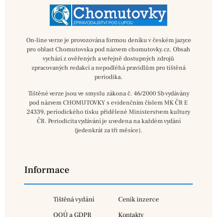
On-line verze je provozována formou deníku v českém jazyce
pro oblast Chomutovska pod názvem chomutovky.cz. Obsah
vychází z ověřených a veřejně dostupných zdrojů
zpracovaných redakcí a nepodléhá pravidlům pro tištěná
periodika.
Tištěné verze jsou ve smyslu zákona č. 46/2000 Sb vydávány
pod názvem CHOMUTOVKY s evidenčním číslem MK ČR E
24339, periodického tisku přidělené Ministerstvem kultury
ČR. Periodicita vydávání je uvedena na každém vydání
(jedenkrát za tři měsíce).
Informace
Tištěná vydání
Ceník inzerce
OOÚ a GDPR
Kontakty