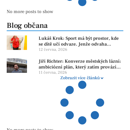
No more posts to show
Blog občana
Lukáš Krok: Sport má být prostor, kde
se dítě učí odvaze. Jenže odvaha
neroste tam, kde se bojí udělat chybu.
12 června, 2026
Jiří Richter: Konverze městských lázní:
ambiciózní plán, který zatím provází
více otazníků než jistot
11 června, 2026
Zobrazit více článků