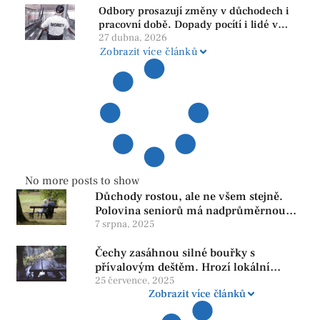
Odbory prosazují změny v důchodech i
pracovní době. Dopady pocítí i lidé v
našem regionu
27 dubna, 2026
Zobrazit více článků
No more posts to show
Důchody rostou, ale ne všem stejně.
Polovina seniorů má nadprůměrnou
penzi, tisíce však žijí pod hranicí
7 srpna, 2025
důstojnosti — SPD chce zrušení vládní
Čechy zasáhnou silné bouřky s
reformy
přívalovým deštěm. Hrozí lokální
zatopení
25 července, 2025
Zobrazit více článků