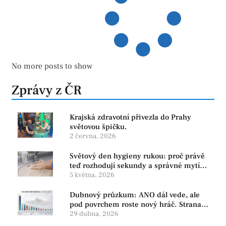
No more posts to show
Zprávy z ČR
Krajská zdravotní přivezla do Prahy
světovou špičku.
2 června, 2026
Světový den hygieny rukou: proč právě
teď rozhodují sekundy a správné mytí
rukou
5 května, 2026
Dubnový průzkum: ANO dál vede, ale
pod povrchem roste nový hráč. Strana
PRO se drží nejvýš mezi menšími
29 dubna, 2026
subjekty