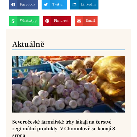
Facebook
Twitter
LinkedIn
WhatsApp
Pinterest
Email
Aktuálně
Severočeské farmářské trhy lákají na čerstvé
regionální produkty. V Chomutově se konají 8.
srpna