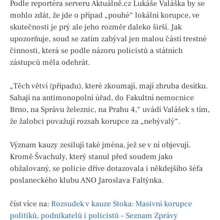
Podle reportéra serveru Aktuálně.cz Lukáše Valáška by se
mohlo zdát, že jde o případ „pouhé“ lokální korupce, ve
skutečnosti je prý ale jeho rozměr daleko širší. Jak
upozorňuje, soud se zatím zabýval jen malou částí trestné
činnosti, která se podle názoru policistů a státních
zástupců měla odehrát.
„Těch větví (případu), které zkoumají, mají zhruba desítku.
Sahají na antimonopolní úřad, do Fakultní nemocnice
Brno, na Správu železnic, na Prahu 4,“ uvádí Valášek s tím,
že žalobci považují rozsah korupce za „nebývalý“.
Význam kauzy zesilují také jména, jež se v ní objevují.
Kromě Švachuly, který stanul před soudem jako
obžalovaný, se policie dříve dotazovala i někdejšího šéfa
poslaneckého klubu ANO Jaroslava Faltýnka.
číst více na:
Rozsudek v kauze Stoka: Masivní korupce
politiků, podnikatelů i policistů – Seznam Zprávy