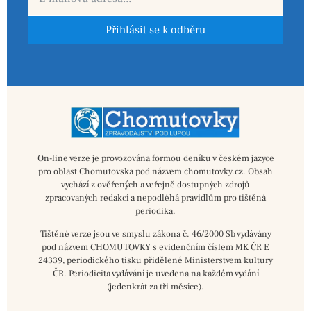
Přihlásit se k odběru
On-line verze je provozována formou deníku v českém jazyce
pro oblast Chomutovska pod názvem chomutovky.cz. Obsah
vychází z ověřených a veřejně dostupných zdrojů
zpracovaných redakcí a nepodléhá pravidlům pro tištěná
periodika.
Tištěné verze jsou ve smyslu zákona č. 46/2000 Sb vydávány
pod názvem CHOMUTOVKY s evidenčním číslem MK ČR E
24339, periodického tisku přidělené Ministerstvem kultury
ČR. Periodicita vydávání je uvedena na každém vydání
(jedenkrát za tři měsíce).