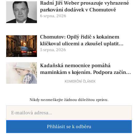
Radní Jiří Weber prosazuje vyhrazené
parkování dodávek v Chomutově
6 srpna, 2026
Chomutov: Opilý řidič s kokainem
kličkoval ulicemi a zkoušel uplatit
policisty
5 srpna, 2026
Kadaňská nemocnice pomáhá
maminkám s kojením. Podpora začíná
už před porodem
KOMERČNÍ ČLÁNEK
Nikdy nezmeškejte žádnou důležitou zprávu.
Přihlásit se k odběru