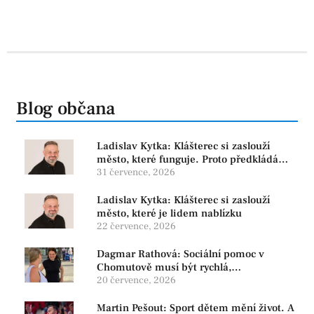
Blog občana
Ladislav Kytka: Klášterec si zaslouží
město, které funguje. Proto předkládáme
program, který řeší skutečné problémy
31 července, 2026
Ladislav Kytka: Klášterec si zaslouží
město, které je lidem nablízku
22 července, 2026
Dagmar Rathová: Sociální pomoc v
Chomutově musí být rychlá,
srozumitelná a férová. Ne udržovat lidi v
20 července, 2026
závislosti
Martin Pešout: Sport dětem mění život. A