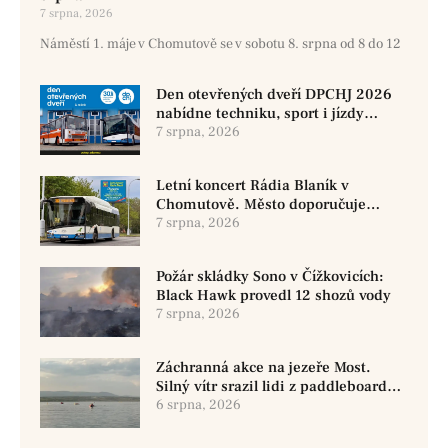
7 srpna, 2026
Náměstí 1. máje v Chomutově se v sobotu 8. srpna od 8 do 12
Den otevřených dveří DPCHJ 2026
nabídne techniku, sport i jízdy
historickými vozy
7 srpna, 2026
Letní koncert Rádia Blaník v
Chomutově. Město doporučuje
využít MHD
7 srpna, 2026
Požár skládky Sono v Čížkovicích:
Black Hawk provedl 12 shozů vody
7 srpna, 2026
Záchranná akce na jezeře Most.
Silný vítr srazil lidi z paddleboardů,
dvě osoby se pohřešují
6 srpna, 2026