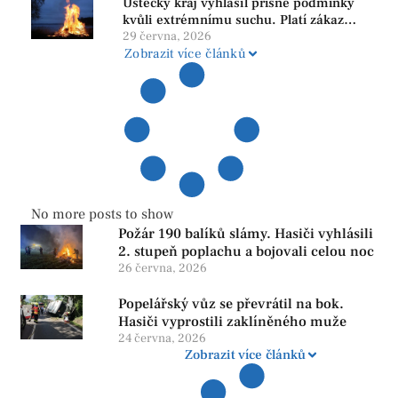
Ústecký kraj vyhlásil přísné podmínky
kvůli extrémnímu suchu. Platí zákaz
ohňů i pyrotechniky
29 června, 2026
Zobrazit více článků
No more posts to show
Požár 190 balíků slámy. Hasiči vyhlásili
2. stupeň poplachu a bojovali celou noc
26 června, 2026
Popelářský vůz se převrátil na bok.
Hasiči vyprostili zaklíněného muže
24 června, 2026
Zobrazit více článků