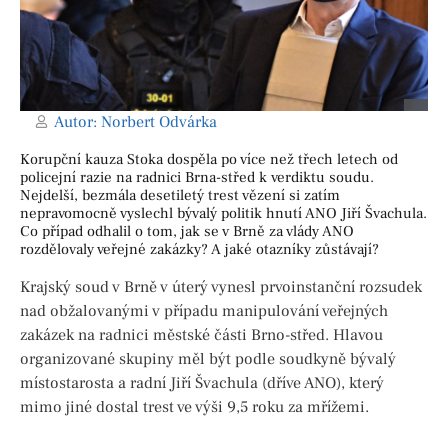
Autor:
Norbert Odvárka
Korupční kauza Stoka dospěla po více než třech letech od
policejní razie na radnici Brna-střed k verdiktu soudu.
Nejdelší, bezmála desetiletý trest vězení si zatím
nepravomocně vyslechl bývalý politik hnutí ANO Jiří Švachula.
Co případ odhalil o tom, jak se v Brně za vlády ANO
rozdělovaly veřejné zakázky? A jaké otazníky zůstávají?
Krajský soud v Brně v úterý vynesl prvoinstanční rozsudek
nad obžalovanými v případu manipulování veřejných
zakázek na radnici městské části Brno-střed. Hlavou
organizované skupiny měl být podle soudkyně bývalý
místostarosta a radní Jiří Švachula (dříve ANO), který
mimo jiné dostal trest ve výši 9,5 roku za mřížemi.