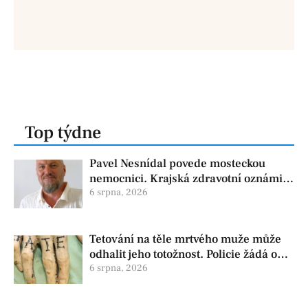
Top týdne
Pavel Nesnídal povede mosteckou
nemocnici. Krajská zdravotní oznámila
změnu ve vedení
6 srpna, 2026
Tetování na těle mrtvého muže může
odhalit jeho totožnost. Policie žádá o
pomoc
6 srpna, 2026