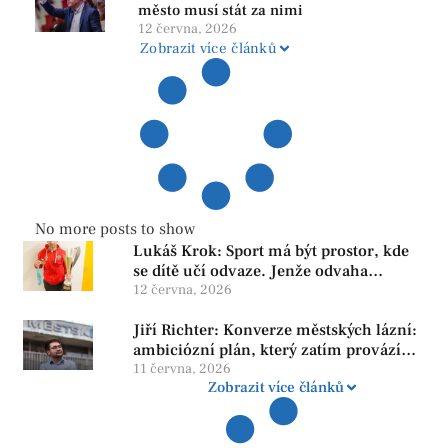
město musí stát za nimi
12 června, 2026
Zobrazit více článků
No more posts to show
Lukáš Krok: Sport má být prostor, kde
se dítě učí odvaze. Jenže odvaha
neroste tam, kde se bojí udělat chybu.
12 června, 2026
Jiří Richter: Konverze městských lázní:
ambiciózní plán, který zatím provází
více otazníků než jistot
11 června, 2026
Zobrazit více článků