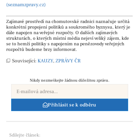
(seznamzpravy.cz)
Zajímavé prostředí na chomutovské radnici naznačuje určitá
konkrétní propojení politiků a soukromého byznysu, který je
dále napojen na veřejné rozpočty. O dalších zajímavých
strukturách, o kterých místní média nejeví veliký zájem, kde
se to hemží politiky s napojením na penězovody veřejných
rozpočtů budeme brzy informovat.
Související:
KAUZY
,
ZPRÁVY ČR
Nikdy nezmeškejte žádnou důležitou zprávu.
Přihlásit se k odběru
Sdílejte
článek: